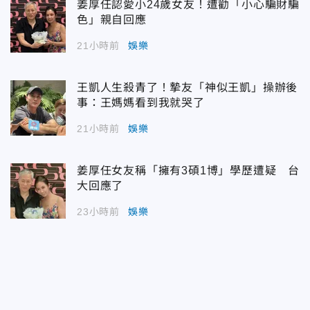
姜厚任認愛小24歲女友！遭勸「小心騙財騙
色」親自回應
21小時前
娛樂
王凱人生殺青了！摯友「神似王凱」操辦後
事：王媽媽看到我就哭了
21小時前
娛樂
姜厚任女友稱「擁有3碩1博」學歷遭疑 台
大回應了
23小時前
娛樂