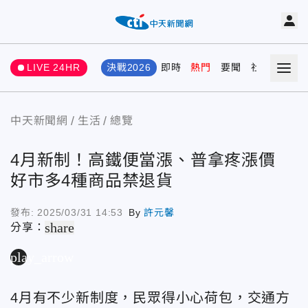
LIVE 24HR
決戰2026
即時
熱門
要聞
社會
娛樂
中天新聞網
生活
總覽
4月新制！高鐵便當漲、普拿疼漲價
好市多4種商品禁退貨
發布:
2025/03/31 14:53
By
許元馨
share
分享：
play_arrow
4月有不少新制度，民眾得小心荷包，交通方