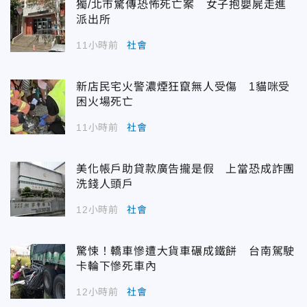
獨/北市驚傳恐怖死亡案 女子抱嬰屍走進
派出所
11小時前
社會
新店民宅火警濃煙狂竄無人受傷 1貓咪受
困火場死亡
11小時前
社會
美化帳戶助貸款廣告攏是假 上當恐成詐團
洗錢人頭戶
12小時前
社會
驚悚！轎車慘遭大貨車碾成鐵餅 台南駕駛
卡輪下慘死車內
12小時前
社會