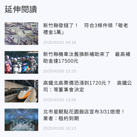
延伸閱讀
新竹縣發錢了！ 符合3條件領「敬老
禮金1萬」
2025/03/31 08:16
新竹縣機車汰舊換新補助來了 最高補
助金達17500元
2025/03/30 15:20
高鐵北高票價恐漲到1720元？ 高鐵公
司：等董事會決定
2025/03/30 13:56
北市星靚點花園飯店宣布3/31熄燈！
業者：租約到期
2025/03/30 10:12