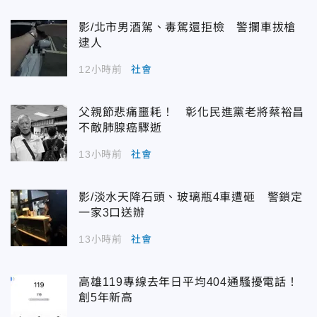
影/北市男酒駕、毒駕還拒檢 警攔車拔槍
逮人
12小時前
社會
父親節悲痛噩耗！ 彰化民進黨老將蔡裕昌
不敵肺腺癌驟逝
13小時前
社會
影/淡水天降石頭、玻璃瓶4車遭砸 警鎖定
一家3口送辦
13小時前
社會
高雄119專線去年日平均404通騷擾電話！
創5年新高