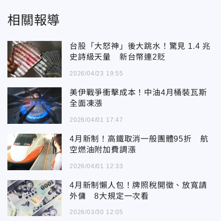
相關報導
台股「大怒神」後大跳水！驚見 1.4 兆
史詩級天量 新台幣連2貶
2026/04/23 19:55
美伊戰爭衝擊成本！中油4月桶裝瓦斯
全面凍漲
2026/04/01 17:47
4月新制！高鐵取消一般團體95折 航
空燃油附加費調漲
2026/04/01 12:33
4月新制懶人包！牌照稅開徵、放寬請
外傭 8大規定一次看
2026/03/30 12:05