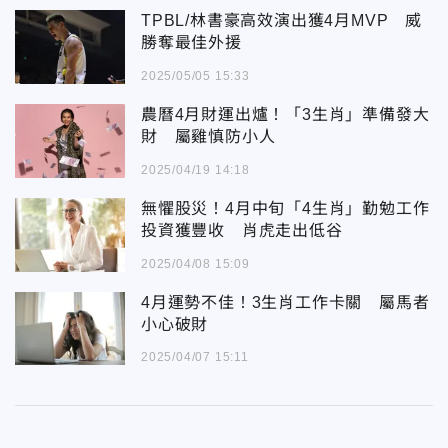
TPBL/林書豪高效演出獲4月MVP 威
勝奪最佳外援
2025/05/05 15:33
農曆4月財運出爐！「3生肖」準備發大
財 屬雞慎防小人
2025/04/19 14:18
無懼股災！4月中旬「4生肖」勤勉工作
投資獲豐收 肖虎走出低谷
2025/04/08 15:09
4月運勢不佳！3生肖工作卡關 屬馬者
小心破財
2025/04/07 15:11