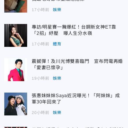
17小時前
娛樂
專訪/明星賽一舞爆紅！台鋼新女神ET靠
「2招」紓壓 曝人生分水嶺
17小時前
體育
震撼彈！及川光博雙喜臨門 宣布閃電再婚
「愛妻已懷孕」
19小時前
娛樂
張惠妹妹妹Saya近況曝光！「阿妹妹」成
軍30年回來了
20小時前
娛樂