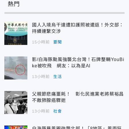
熱門
國人入境烏干達遭扣護照被遣返！外交部：
持續連繫交涉
15小時前
要聞
影/白海豚颱風強襲北台灣！石牌整輛YouBi
ke被吹飛 網友：以為是AI
13小時前
生活
父親節悲痛噩耗！ 彰化民進黨老將蔡裕昌
不敵肺腺癌驟逝
13小時前
社會
白海豚暴風圈強襲北部！「8地區」風雨狂