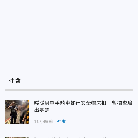
社會
暖暖男單手騎車蛇行安全帽未扣 警攔查驗
出毒駕
10小時前
社會