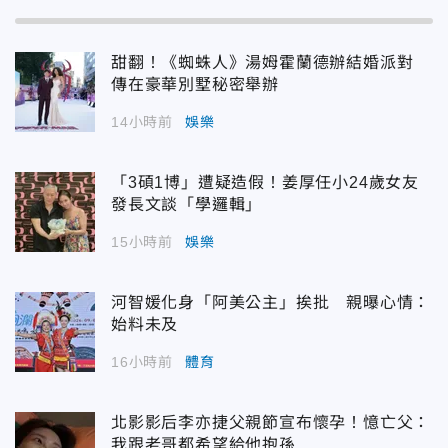
甜翻！《蜘蛛人》湯姆霍蘭德辦結婚派對
傳在豪華別墅秘密舉辦
14小時前
娛樂
「3碩1博」遭疑造假！姜厚任小24歲女友
發長文談「學邏輯」
15小時前
娛樂
河智媛化身「阿美公主」挨批 親曝心情：
始料未及
16小時前
體育
北影影后李亦捷父親節宣布懷孕！憶亡父：
我跟老哥都希望給他抱孫