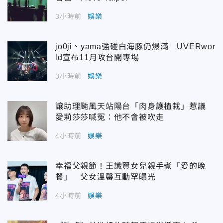
3小時前
娛樂
jo0ji、yama強碰白海豚仍爆滿 UVERwor
ld宣布11月攻台開專場
3小時前
娛樂
讓助理颱風天站陽台「肉身護植栽」惹議
愛莉莎莎喊冤：他不會被吹走
4小時前
娛樂
幸福父親節！王識賢女兒親手煮「愛的晚
餐」 父女溫馨互動罕曝光
4小時前
娛樂