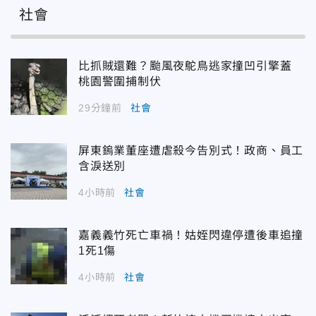
社會
比抓賊還難？颱風夜鴕鳥逃家撞凹引擎蓋
桃園警圍捕制伏
29分鐘前
社會
屏東鎢業董座遭虐殺今告別式！政商、員工
含淚送別
4小時前
社會
嘉義義竹死亡車禍！姑姪閃違停遭後車追撞
1死1傷
4小時前
社會