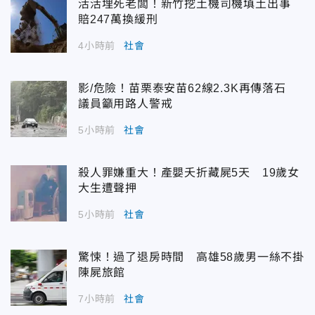
活活埋死老闆！新竹挖土機司機填土出事
賠247萬換緩刑
4小時前
社會
影/危險！苗栗泰安苗62線2.3K再傳落石
議員籲用路人警戒
5小時前
社會
殺人罪嫌重大！產嬰夭折藏屍5天 19歲女
大生遭聲押
5小時前
社會
驚悚！過了退房時間 高雄58歲男一絲不掛
陳屍旅館
7小時前
社會