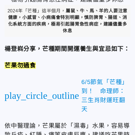
2024年「芒種」這半個月，
屬鼠、牛、馬、羊的人要注意
健康，小感冒、小病痛會特別明顯，慎防脾胃、腸道、消
化系統方面的疾病，極易引起腸胃急性病症，建議儘量多
休息
楊登嵙分享，芒種期間開運養生與宜忌如下：
芒果勿過食
6/5節氣「芒種」
到！ 命理師：
play_circle_outline
三生肖財運旺翻
天
依中醫理論，芒果屬於「濕毒」水果，容易導
致丘疹、紅腫、癢等皮膚反應，建議吃芒果時