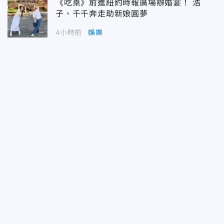
《吃桌》前進紐約時報廣場辦婚宴！ 浩
子、千千奔走助新娘圓夢
4小時前
娛樂