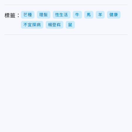
芒種
理髮
性生活
牛
馬
羊
健康
標籤：
不宜探病
楊登嵙
鼠