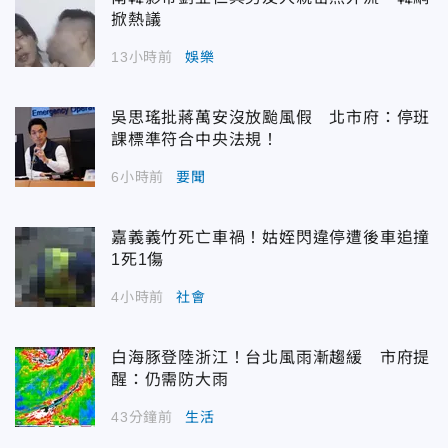
掀熱議
13小時前
娛樂
吳思瑤批蔣萬安沒放颱風假 北市府：停班
課標準符合中央法規！
6小時前
要聞
嘉義義竹死亡車禍！姑姪閃違停遭後車追撞
1死1傷
4小時前
社會
白海豚登陸浙江！台北風雨漸趨緩 市府提
醒：仍需防大雨
43分鐘前
生活