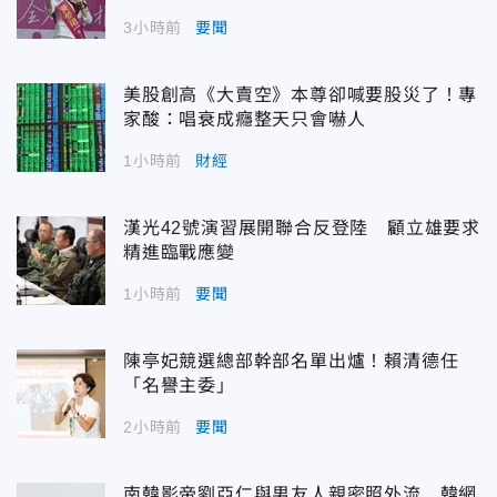
3小時前
要聞
美股創高《大賣空》本尊卻喊要股災了！專
家酸：唱衰成癮整天只會嚇人
1小時前
財經
漢光42號演習展開聯合反登陸 顧立雄要求
精進臨戰應變
1小時前
要聞
陳亭妃競選總部幹部名單出爐！賴清德任
「名譽主委」
2小時前
要聞
南韓影帝劉亞仁與男友人親密照外流 韓網