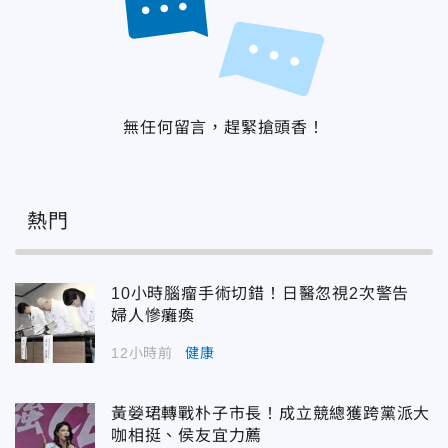
無任何留言，趕緊搶頭香！
熱門
10小時腦瘤手術切錯！日醫忽視2次警告
婦人慘癱瘓
12小時前
健康
黃嫈珺轉戰朴子市長！成立競總獲跨黨派大
咖相挺、侯友宜力薦