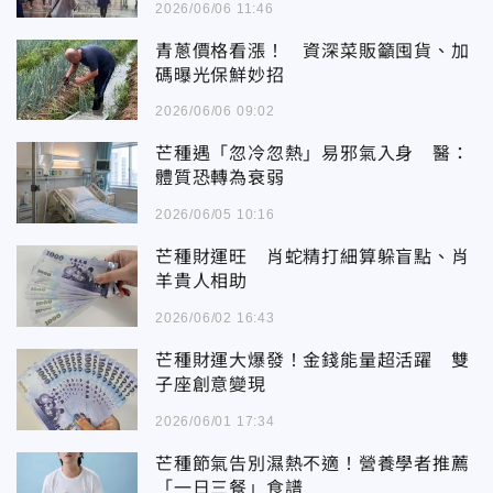
2026/06/06 11:46
青蔥價格看漲！ 資深菜販籲囤貨、加
碼曝光保鮮妙招
2026/06/06 09:02
芒種遇「忽冷忽熱」易邪氣入身 醫：
體質恐轉為衰弱
2026/06/05 10:16
芒種財運旺 肖蛇精打細算躲盲點、肖
羊貴人相助
2026/06/02 16:43
芒種財運大爆發！金錢能量超活躍 雙
子座創意變現
2026/06/01 17:34
芒種節氣告別濕熱不適！營養學者推薦
「一日三餐」食譜