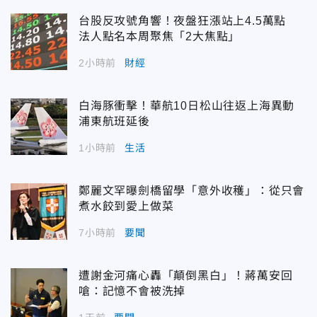
台股反攻號角響！夜盤狂漲站上4.5萬點
法人點名本周聚焦「2大焦點」
2小時前
財經
白海豚衝擊！華航10日松山往返上海異動
浦東航班延後
1小時前
生活
鄭麗文罕曝劍橋留學「意外收穫」：從只會
煮水餃到愛上做菜
7小時前
要聞
遭謝金河痛心轟「顛倒黑白」！蔣萬安回
嗆：記憶不會被洗掉