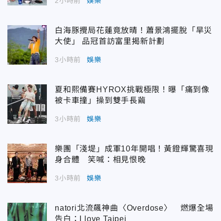
2小時前
娛樂
白海豚攪局花蓮竟放晴！蕭景鴻擺脫「旱災
大使」 品冠首訪富里揭新計劃
3小時前
娛樂
夏和熙備賽HYROX挑戰極限！曝「痛到像
被卡車撞」操到雙手長繭
3小時前
娛樂
樂團「淺堤」成軍10年開唱！黃鐙輝驚喜現
身合體 笑喊：相見恨晚
3小時前
娛樂
natori北流飆神曲〈Overdose〉 燃爆全場
告白：I love Taipei