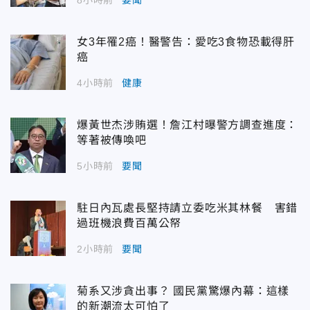
女3年罹2癌！醫警告：愛吃3食物恐載得肝
癌
4小時前
健康
爆黃世杰涉賄選！詹江村曝警方調查進度：
等著被傳喚吧
5小時前
要聞
駐日內瓦處長堅持請立委吃米其林餐 害錯
過班機浪費百萬公帑
2小時前
要聞
菊系又涉貪出事？ 國民黨驚爆內幕：這樣
的新潮流太可怕了