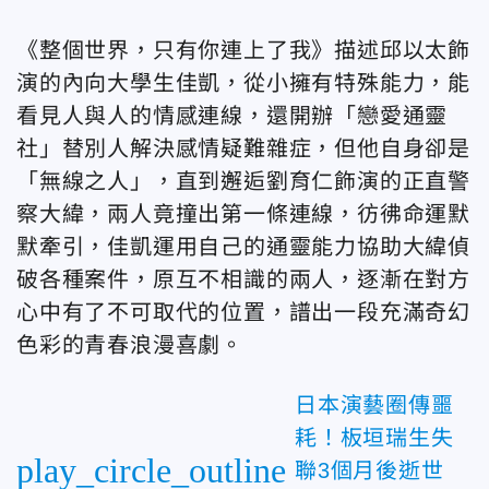
《整個世界，只有你連上了我》描述邱以太飾
演的內向大學生佳凱，從小擁有特殊能力，能
看見人與人的情感連線，還開辦「戀愛通靈
社」替別人解決感情疑難雜症，但他自身卻是
「無線之人」，直到邂逅劉育仁飾演的正直警
察大緯，兩人竟撞出第一條連線，彷彿命運默
默牽引，佳凱運用自己的通靈能力協助大緯偵
破各種案件，原互不相識的兩人，逐漸在對方
心中有了不可取代的位置，譜出一段充滿奇幻
色彩的青春浪漫喜劇。
日本演藝圈傳噩
耗！板垣瑞生失
play_circle_outline
聯3個月後逝世