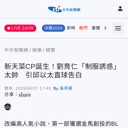
LIVE 24HR
決戰2026
即時
熱門
要聞
社會
娛樂
中天新聞網
娛樂
總覽
新天菜CP誕生！劉育仁「制服誘惑」
太帥 引邱以太直球告白
發布:
2025/04/17 17:49
By
吳亭頤
share
分享：
play_arrow
改編高人氣小說、第一部獲選金馬創投的BL