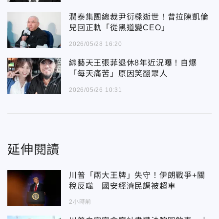
潤泰集團總裁尹衍樑逝世！昔拉陳凱倫
兒回正軌「從黑道變CEO」
2026/05/28 16:20
綜藝天王張菲退休8年近況曝！自爆
「每天痛苦」原因笑翻眾人
2026/05/26 10:31
延伸閱讀
川普「兩大王牌」失守！伊朗戰爭+關
稅反噬 國安經濟民調被超車
2小時前