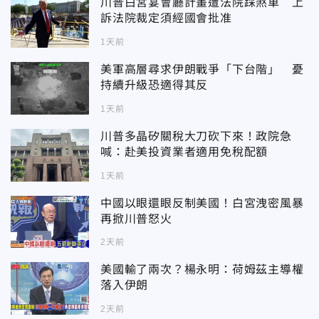
川普白宮宴會廳計畫遭法院踩煞車 上
訴法院裁定須經國會批准
1天前
美軍高層尋求伊朗戰爭「下台階」 憂
持續升級恐適得其反
1天前
川普多晶矽關稅大刀砍下來！政院急
喊：赴美投資業者適用免稅配額
1天前
中國以眼還眼反制美國！白宮洩密風暴
再掀川普怒火
2天前
美國輸了兩次？楊永明：荷姆茲主導權
落入伊朗
2天前