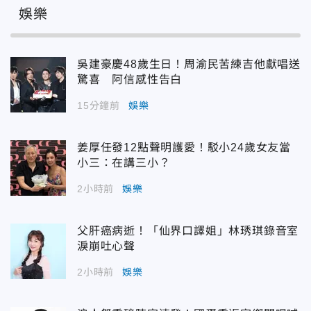
娛樂
吳建豪慶48歲生日！周渝民苦練吉他獻唱送
驚喜 阿信感性告白
15分鐘前
娛樂
姜厚任發12點聲明護愛！駁小24歲女友當
小三：在講三小？
2小時前
娛樂
父肝癌病逝！「仙界口譯姐」林琇琪錄音室
淚崩吐心聲
2小時前
娛樂