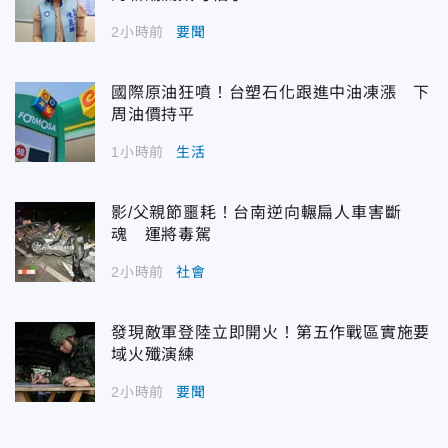
2小時前
要聞
國際原油狂噴！台塑石化跟進中油凍漲 下
周油價持平
1小時前
生活
影/父親節噩耗！台南逆向輾扁人車害斷
魂 運將毒駕
2小時前
社會
發現敵軍登陸立即開火！第五作戰區實施要
域火殲演練
2小時前
要聞