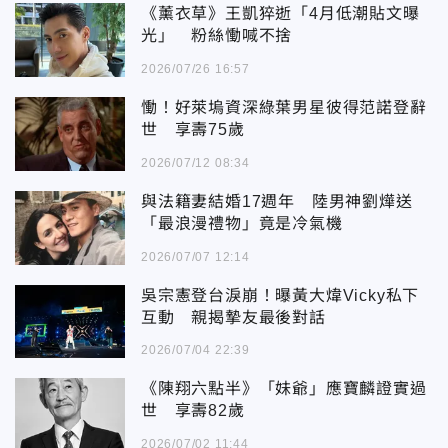
《薰衣草》王凱猝逝「4月低潮貼文曝
光」 粉絲慟喊不捨
2026/07/26 16:57
慟！好萊塢資深綠葉男星彼得范諾登辭
世 享壽75歲
2026/07/12 08:34
與法籍妻結婚17週年 陸男神劉燁送
「最浪漫禮物」竟是冷氣機
2026/07/07 12:14
吳宗憲登台淚崩！曝黃大煒Vicky私下
互動 親揭摯友最後對話
2026/07/04 22:39
《陳翔六點半》「妹爺」應寶麟證實過
世 享壽82歲
2026/07/02 11:44