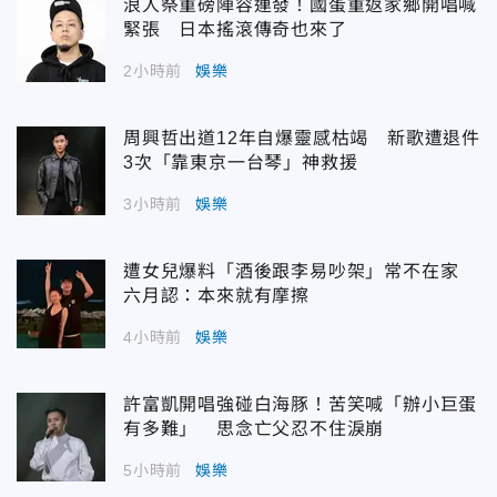
浪人祭重磅陣容連發！國蛋重返家鄉開唱喊
緊張 日本搖滾傳奇也來了
2小時前
娛樂
周興哲出道12年自爆靈感枯竭 新歌遭退件
3次「靠東京一台琴」神救援
3小時前
娛樂
遭女兒爆料「酒後跟李易吵架」常不在家
六月認：本來就有摩擦
4小時前
娛樂
許富凱開唱強碰白海豚！苦笑喊「辦小巨蛋
有多難」 思念亡父忍不住淚崩
5小時前
娛樂