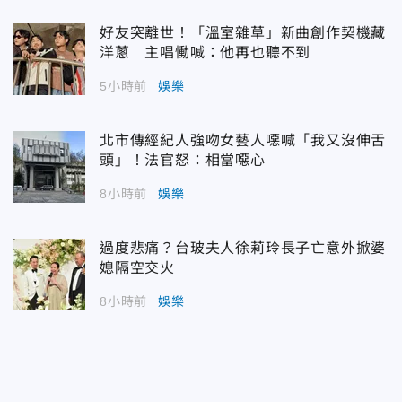
好友突離世！「溫室雜草」新曲創作契機藏
洋蔥 主唱慟喊：他再也聽不到
5小時前
娛樂
北市傳經紀人強吻女藝人噁喊「我又沒伸舌
頭」！法官怒：相當噁心
8小時前
娛樂
過度悲痛？台玻夫人徐莉玲長子亡意外掀婆
媳隔空交火
8小時前
娛樂