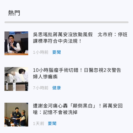
熱門
吳思瑤批蔣萬安沒放颱風假 北市府：停班
課標準符合中央法規！
1小時前
要聞
10小時腦瘤手術切錯！日醫忽視2次警告
婦人慘癱瘓
7小時前
健康
遭謝金河痛心轟「顛倒黑白」！蔣萬安回
嗆：記憶不會被洗掉
1天前
要聞