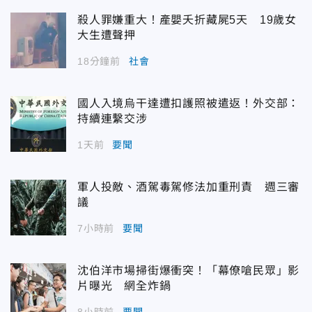
殺人罪嫌重大！產嬰夭折藏屍5天 19歲女
大生遭聲押
18分鐘前
社會
國人入境烏干達遭扣護照被遣返！外交部：
持續連繫交涉
1天前
要聞
軍人投敵、酒駕毒駕修法加重刑責 週三審
議
7小時前
要聞
沈伯洋市場掃街爆衝突！「幕僚嗆民眾」影
片曝光 網全炸鍋
8小時前
要聞