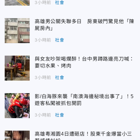
3小時前
社會
高雄男公關失聯多日 房東破門驚見他「陳
屍房內」
3小時前
社會
與女友吵架喝爛醉！台中男蹲路邊亮刀喊：
要切水果、烤肉
3小時前
社會
影/白海豚來襲「南澳海邊秘境出事了」！5
遊客私闖被抓包開罰
3小時前
社會
高雄粵湘園4日遭砸店！股東千金爆當小三