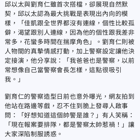
邱以太與劉育仁雖首次搭檔，卻展現自然默
契，邱以太認為最大挑戰是表現出內向的模
樣，「佳凱跟全世界都沒有連線，個性比較孤
僻，渴望跟別人連線，因為他的個性跟我差非
常多，花蠻多時間在揣摩角色」。劉育仁則被
人物間的真摯情感打動，加上警察設定讓他決
定接演，他分享說：「我爸爸也是警察，以前
常想像自己當警察會長怎樣，這點很吸引
我。」
劉育仁的警察造型日前也意外曝光，網友拍到
他站在路邊等戲，忍不住到脆上發尋人啟事
問：「好想知道這個帥警是誰？」有人笑稱：
「現在報案要排隊，都是警察太帥惹禍！」讓
大家深陷制服誘惑。