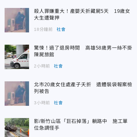
殺人罪嫌重大！產嬰夭折藏屍5天 19歲女
大生遭聲押
18分鐘前
社會
驚悚！過了退房時間 高雄58歲男一絲不掛
陳屍旅館
2小時前
社會
北市20歲女住處產子夭折 遺體裝袋報案檢
列被告
3小時前
社會
影/新竹山區「巨石掉落」躺路中 施工單
位急調怪手