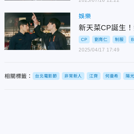
2025/07/16 12:22
娛樂
新天菜CP誕生
CP
劉育仁
制服
B
2025/04/17 17:49
相關標籤：
台北電影節
非常新人
江齊
何曼希
陽