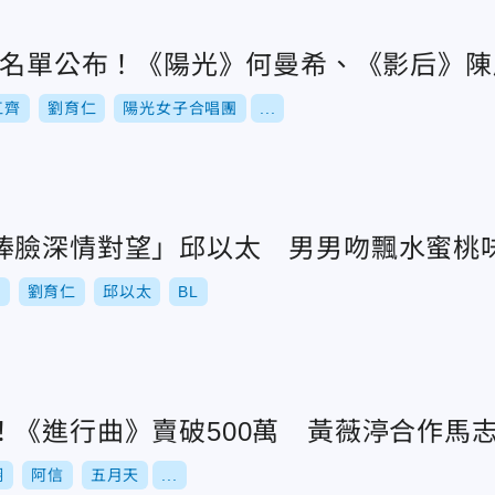
新人名單公布！《陽光》何曼希、《影后》
江齊
劉育仁
陽光女子合唱團
...
捧臉深情對望」邱以太 男男吻飄水蜜桃
我
劉育仁
邱以太
BL
！《進行曲》賣破500萬 黃薇渟合作馬
翔
阿信
五月天
...