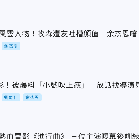
變風雲人物！牧森遭友吐槽顏值 余杰恩嚐
余杰恩
彩！被爆料「小號吹上癮」 放話找導演
劉育仁
余杰恩
春熱血電影《進行曲》 三位主演曝幕後訓