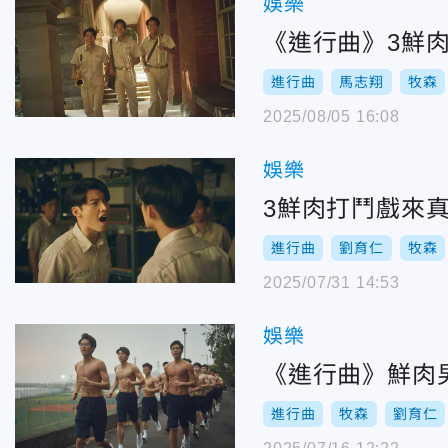
娛樂
《進行曲》3鮮
進行曲
馬志翔
牧森
2025/08/05 16:08
娛樂
3鮮肉打鬥戲來
進行曲
劉育仁
牧森
2025/07/31 14:53
娛樂
《進行曲》鮮肉
進行曲
牧森
劉育仁