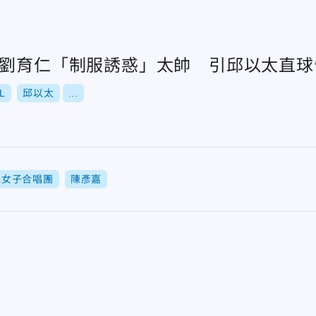
！劉育仁「制服誘惑」太帥 引邱以太直球
L
邱以太
...
光女子合唱團
陳彥嘉