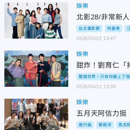
娛樂
北影28/非常
台北電影節
何曼希
2026/05/22 13:47
娛樂
甜炸！劉育仁「
整個世界，只有你連上了
2026/04/12 13:30
娛樂
五月天阿信力挺
進行曲
黃薇渟
馬志