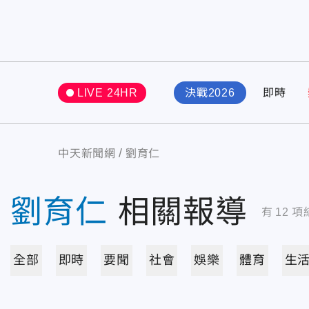
LIVE 24HR
決戰2026
即時
中天新聞網
劉育仁
劉育仁
相關報導
有
12
項
全部
即時
要聞
社會
娛樂
體育
生