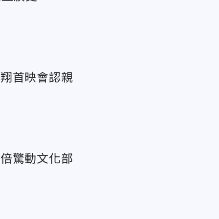
志翔首映會認親
3倍驚動文化部