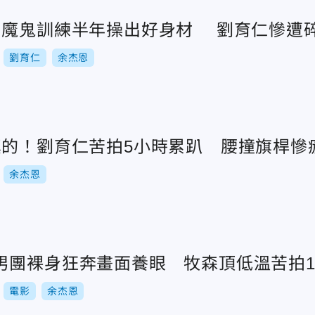
肉魔鬼訓練半年操出好身材 劉育仁慘遭
劉育仁
余杰恩
真的！劉育仁苦拍5小時累趴 腰撞旗桿慘
余杰恩
男團裸身狂奔畫面養眼 牧森頂低溫苦拍1
電影
余杰恩