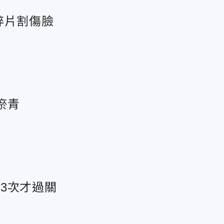
碎片割傷臉
瘀青
3次才過關