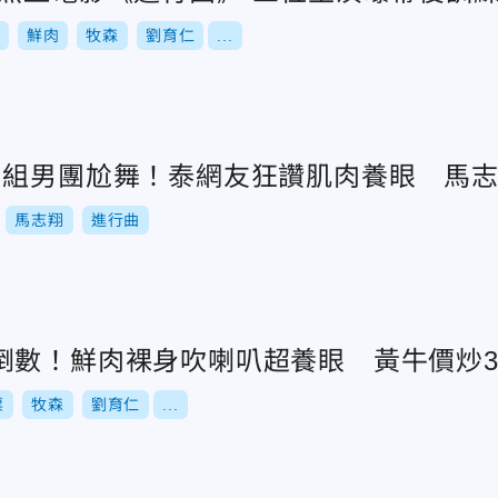
鮮肉
牧森
劉育仁
...
肉組男團尬舞！泰網友狂讚肌肉養眼 馬
馬志翔
進行曲
倒數！鮮肉裸身吹喇叭超養眼 黃牛價炒
票
牧森
劉育仁
...