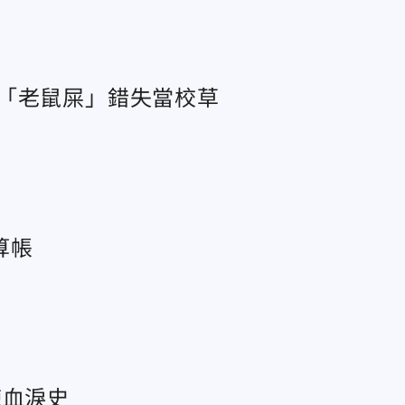
「老鼠屎」錯失當校草
算帳
練血淚史