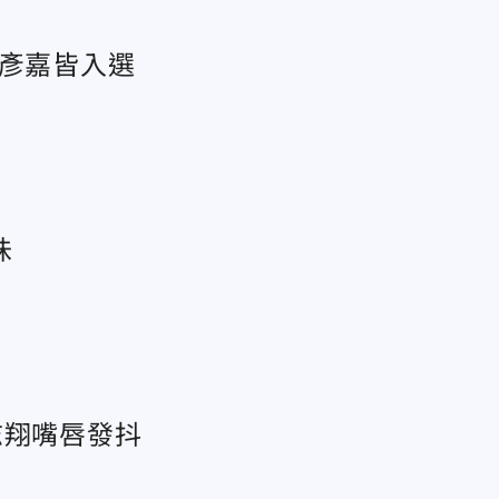
陳彥嘉皆入選
味
志翔嘴唇發抖