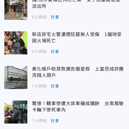
派出所
6小時前
社會
新店民宅火警濃煙狂竄無人受傷 1貓咪受
困火場死亡
6小時前
社會
美化帳戶助貸款廣告攏是假 上當恐成詐團
洗錢人頭戶
7小時前
社會
驚悚！轎車慘遭大貨車碾成鐵餅 台南駕駛
卡輪下慘死車內
7小時前
社會