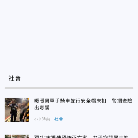
社會
暖暖男單手騎車蛇行安全帽未扣 警攔查驗
出毒駕
4小時前
社會
獨/北市驚傳恐怖死亡案 女子抱嬰屍走進