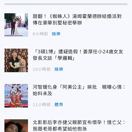
甜翻！《蜘蛛人》湯姆霍蘭德辦結婚派對
傳在豪華別墅秘密舉辦
8小時前
娛樂
「3碩1博」遭疑造假！姜厚任小24歲女友
發長文談「學邏輯」
10小時前
娛樂
河智媛化身「阿美公主」挨批 親曝心情：
始料未及
11小時前
體育
北影影后李亦捷父親節宣布懷孕！憶亡父：
我跟老哥都希望給他抱孫