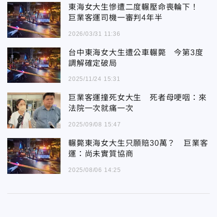
東海女大生慘遭二度輾壓命喪輪下！
巨業客運司機一審判4年半
2026/03/31 11:36
台中東海女大生遭公車輾斃 今第3度
調解確定破局
2025/11/24 15:31
巨業客運撞死女大生 死者母哽咽：來
法院一次就痛一次
2025/09/08 15:47
輾斃東海女大生只願賠30萬？ 巨業客
運：尚未實質協商
2025/08/06 14:25