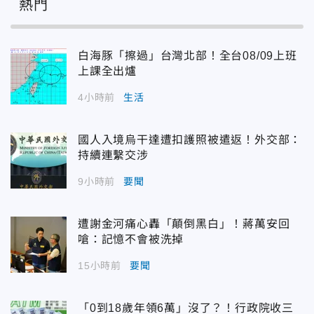
熱門
白海豚「擦過」台灣北部！全台08/09上班
上課全出爐
4小時前
生活
國人入境烏干達遭扣護照被遣返！外交部：
持續連繫交涉
9小時前
要聞
遭謝金河痛心轟「顛倒黑白」！蔣萬安回
嗆：記憶不會被洗掉
15小時前
要聞
「0到18歲年領6萬」沒了？！行政院收三