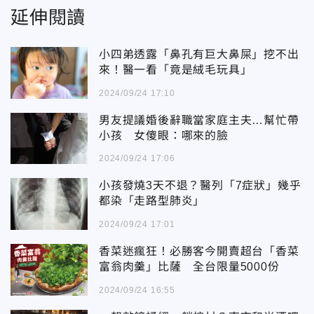
延伸閱讀
小四弟透露「鼻孔有巨大鼻屎」挖不出
來！醫一看「竟是絨毛玩具」
2024/09/24 17:10
男友提議婚後辭職當家庭主夫…幫忙帶
小孩 女傻眼：哪來的臉
2024/09/24 17:06
小孩發燒3天不退？醫列「7症狀」幾乎
都染「走路型肺炎」
2024/09/24 17:01
香菜迷瘋狂！必勝客今開賣超台「香菜
富翁肉羹」比薩 全台限量5000份
2024/09/24 16:55