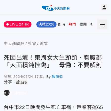
LIVE 24HR
決戰2026
即時
熱門
要聞
社會
娛樂
中天新聞網
社會
總覽
死因出爐！東海女大生頭頸、胸腹部
「大面積鈍挫傷」 母慟：不要解剖
發布:
2024/09/24 17:51
By
賴韻如
share
分享：
play_arrow
台中市22日晚間發生死亡車禍，巨業客運65