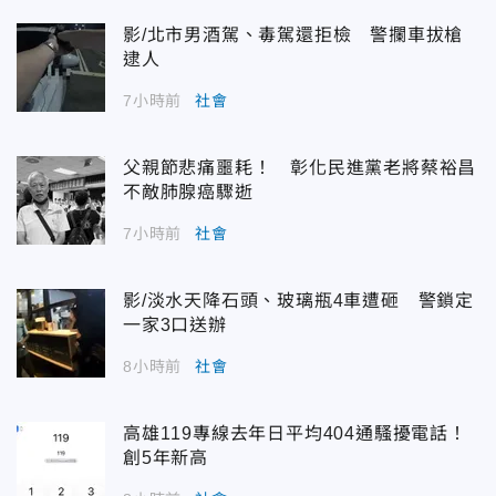
影/北市男酒駕、毒駕還拒檢 警攔車拔槍
逮人
7小時前
社會
父親節悲痛噩耗！ 彰化民進黨老將蔡裕昌
不敵肺腺癌驟逝
7小時前
社會
影/淡水天降石頭、玻璃瓶4車遭砸 警鎖定
一家3口送辦
8小時前
社會
高雄119專線去年日平均404通騷擾電話！
創5年新高