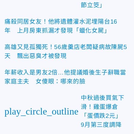
節立筊」
痛殺同居女友！他將遺體灌水泥埋陽台16
年 上月房東抓漏才發現「蠟化女屍」
高雄又見孤獨死！56歲羹店老闆疑病故陳屍5
天 飄出惡臭才被發現
年薪收入是男友2倍…他提議婚後生子辭職當
家庭主夫 女傻眼：哪來的臉
中秋過後買氣下
滑！雞蛋爆倉
play_circle_outline
「蛋價跌2元」
9月第三度調降