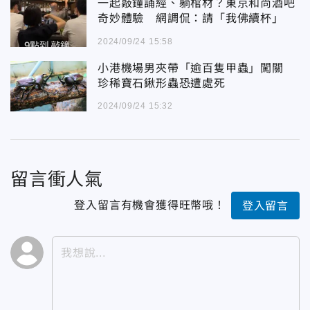
一起敲鐘誦經、躺棺材？東京和尚酒吧
奇妙體驗 網調侃：請「我佛續杯」
2024/09/24 15:58
小港機場男夾帶「逾百隻甲蟲」闖關
珍稀寶石鍬形蟲恐遭處死
2024/09/24 15:32
留言衝人氣
登入留言有機會獲得旺幣哦！
登入留言