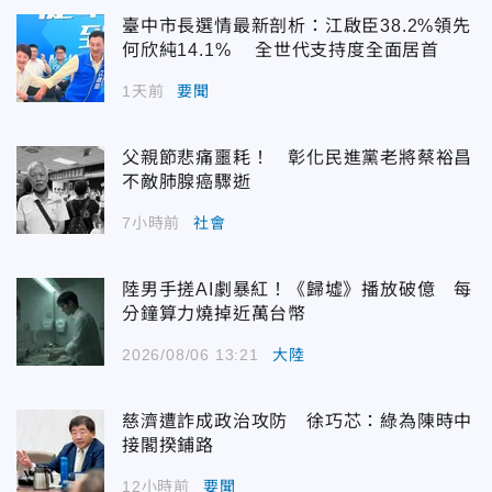
臺中市長選情最新剖析：江啟臣38.2%領先
何欣純14.1% 全世代支持度全面居首
1天前
要聞
父親節悲痛噩耗！ 彰化民進黨老將蔡裕昌
不敵肺腺癌驟逝
7小時前
社會
陸男手搓AI劇暴紅！《歸墟》播放破億 每
分鐘算力燒掉近萬台幣
2026/08/06 13:21
大陸
慈濟遭詐成政治攻防 徐巧芯：綠為陳時中
接閣揆鋪路
12小時前
要聞