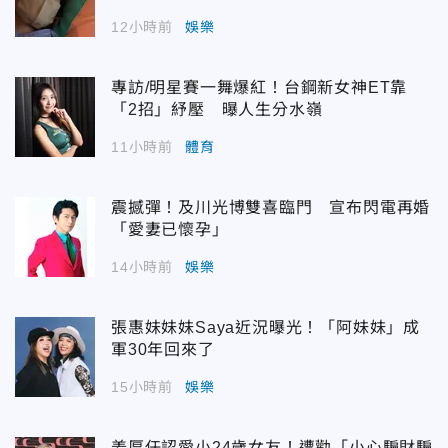
12小時前
娛樂
專訪/明星賽一舞爆紅！台鋼新女神ET靠
「2招」紓壓 曝人生分水嶺
11小時前
體育
震撼彈！及川光博雙喜臨門 宣布閃電再婚
「愛妻已懷孕」
14小時前
娛樂
張惠妹妹妹Saya近況曝光！「阿妹妹」成
軍30年回來了
15小時前
娛樂
姜厚任認愛小24歲女友！遭勸「小心騙財騙