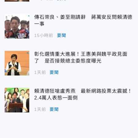
傳石崇良、姜至剛請辭 蔣萬安反問賴清德
一事
15小時前
要聞
彰化選情重大進展！王惠美與魏平政見面
了 是否接競總主委態度曝光
1天前
要聞
賴清德狂嗆盧秀燕 最新網路投票太震撼！
2.4萬人表態一面倒
1天前
要聞