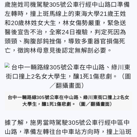
歲施姓司機駕駛305號公車行經中山路口準備
左轉時，撞上斑馬線上的東海大學21歲王姓
和20歲林姓女大生，林女傷勢嚴重，緊急送
醫後宣告不治，全案24日複驗，判定死因為
頭頸、胸腹部鈍挫傷，導致多重器官損傷死
亡，徵詢林母意見後認定無解剖必要。
台中一輛路線305號公車在中山路、綠川東街口撞上2名女
大學生，釀1死1傷悲劇。（圖／翻攝畫面）
據了解，施男當時駕駛305號公車行經中區中
山路，準備左轉往台中車站方向時，撞上沿斑