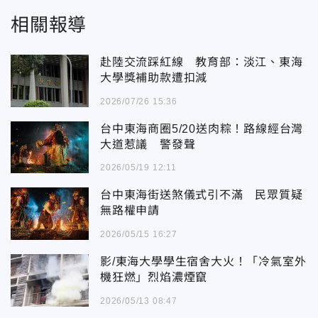
相關報導
赴陸交流踩紅線 教育部：淡江、東海
大學獎補助款遭扣減
2026/07/26 15:36
台中東海商圈5/20送肉粽！路線經台灣
大道惹議 警發聲
2026/05/19 12:11
台中東海街送煞儀式引不滿 民眾質疑
無路權申請
2026/05/15 16:27
影/東海大學學生宿舍大火！「冷氣室外
機狂燃」烈焰濃煙竄
2026/05/13 08:47