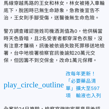
馬線穿越馬路的王女和林女，林女被捲入車輪
底下，脫困時已無生命跡象，急救後宣告不
治，王女則手腳受傷，送醫後無生命危險。
警方調查確認施姓司機酒測值為0，他供稱當
時天色昏暗，且2名受害者都穿深色衣服，沒
有注意才釀禍，訊後被依過失致死罪移送地檢
署，台中地檢署檢察官訊後諭知20萬元交
保，但因籌不到交保金，改命1萬元保釋。
改每年更新！
「必要藥品清
play_circle_outline
單」擴大至597
項 輸液也入列
全案於24日複驗，檢察官徵詢家屬意見後認