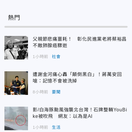
熱門
父親節悲痛噩耗！ 彰化民進黨老將蔡裕昌
不敵肺腺癌驟逝
1小時前
社會
遭謝金河痛心轟「顛倒黑白」！蔣萬安回
嗆：記憶不會被洗掉
8小時前
要聞
影/白海豚颱風強襲北台灣！石牌整輛YouBi
ke被吹飛 網友：以為是AI
1小時前
生活