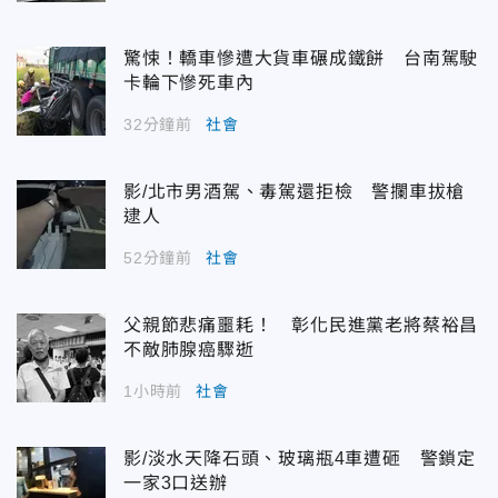
驚悚！轎車慘遭大貨車碾成鐵餅 台南駕駛
卡輪下慘死車內
32分鐘前
社會
影/北市男酒駕、毒駕還拒檢 警攔車拔槍
逮人
52分鐘前
社會
父親節悲痛噩耗！ 彰化民進黨老將蔡裕昌
不敵肺腺癌驟逝
1小時前
社會
影/淡水天降石頭、玻璃瓶4車遭砸 警鎖定
一家3口送辦