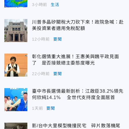
3小時前
生活
川普多晶矽關稅大刀砍下來！政院急喊：赴
美投資業者適用免稅配額
12小時前
要聞
彰化選情重大進展！王惠美與魏平政見面
了 是否接競總主委態度曝光
22小時前
要聞
臺中市長選情最新剖析：江啟臣38.2%領先
何欣純14.1% 全世代支持度全面居首
1天前
要聞
影/台中大里模型機撞民宅 碎片散落機尾