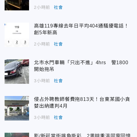
2小時前
社會
高雄119專線去年日平均404通騷擾電話！
創5年新高
2小時前
社會
北市水門車輛「只出不進」4hrs 警1800
開始拖吊
3小時前
社會
侵占外聘教師餐費拖813天！台東某國小貪
婪出納遭判4月
3小時前
社會
影/新莊當街摔角掛彩 2男辯重溫同窗回憶