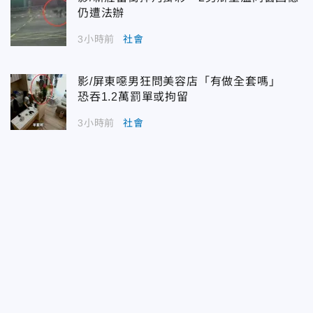
仍遭法辦
3小時前
社會
影/屏東噁男狂問美容店「有做全套嗎」
恐吞1.2萬罰單或拘留
3小時前
社會