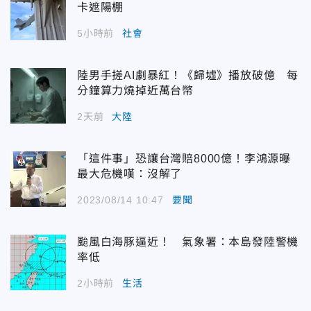
卡遮陽棚
5小時前
社會
陸男手搓AI劇暴紅！《歸墟》播放破億 每
分鐘算力燒掉近萬台幣
2天前
大陸
「這件事」恐讓台灣賠8000億！李鴻源曝
最大危機嘆：沒解了
2023/08/14 10:47
要聞
颱風白海豚逼近！ 氣象署：本島發陸警機
率低
2小時前
生活