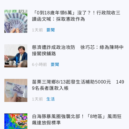
「0到18歲年領6萬」沒了？！行政院收三
讀函文喊：採取憲政作為
1天前
要聞
慈濟遭詐成政治攻防 徐巧芯：綠為陳時中
接閣揆鋪路
6小時前
要聞
苗栗三灣鄉8/13起發生活補助5000元 149
9名長者匯款入帳
1天前
生活
白海豚暴風圈強襲北部！「8地區」風雨狂
飆達放假標準