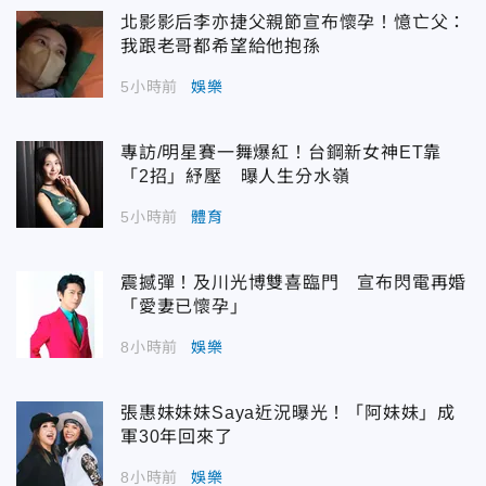
北影影后李亦捷父親節宣布懷孕！憶亡父：
我跟老哥都希望給他抱孫
5小時前
娛樂
專訪/明星賽一舞爆紅！台鋼新女神ET靠
「2招」紓壓 曝人生分水嶺
5小時前
體育
震撼彈！及川光博雙喜臨門 宣布閃電再婚
「愛妻已懷孕」
8小時前
娛樂
張惠妹妹妹Saya近況曝光！「阿妹妹」成
軍30年回來了
8小時前
娛樂