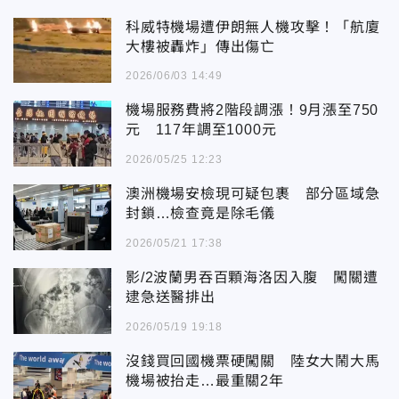
科威特機場遭伊朗無人機攻擊！「航廈
大樓被轟炸」傳出傷亡
2026/06/03 14:49
機場服務費將2階段調漲！9月漲至750
元 117年調至1000元
2026/05/25 12:23
澳洲機場安檢現可疑包裹 部分區域急
封鎖…檢查竟是除毛儀
2026/05/21 17:38
影/2波蘭男吞百顆海洛因入腹 闖關遭
逮急送醫排出
2026/05/19 19:18
沒錢買回國機票硬闖關 陸女大鬧大馬
機場被抬走…最重關2年