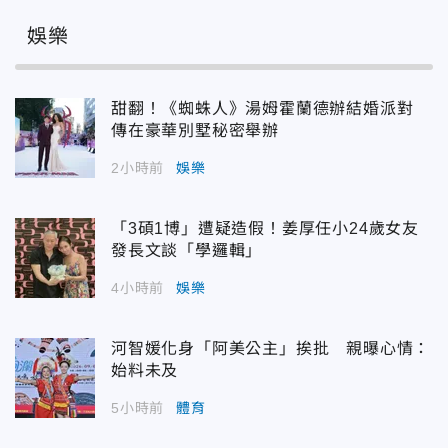
娛樂
甜翻！《蜘蛛人》湯姆霍蘭德辦結婚派對
傳在豪華別墅秘密舉辦
2小時前
娛樂
「3碩1博」遭疑造假！姜厚任小24歲女友
發長文談「學邏輯」
4小時前
娛樂
河智媛化身「阿美公主」挨批 親曝心情：
始料未及
5小時前
體育