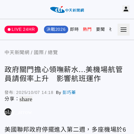
LIVE 24HR
決戰2026
即時
熱門
要聞
社會
娛樂
中天新聞網
國際
總覽
政府關門擔心領嘸薪水...美機場航管
員請假率上升 影響航班運作
發布:
2025/10/07 14:18
By
彭巧蓁
share
分享：
play_arrow
美國聯邦政府停擺進入第二週，多座機場於6