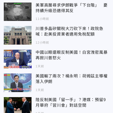
美軍高層尋求伊朗戰爭「下台階」 憂
持續升級恐適得其反
11小時前
川普多晶矽關稅大刀砍下來！政院急
喊：赴美投資業者適用免稅配額
12小時前
中國以眼還眼反制美國！白宮洩密風暴
再掀川普怒火
1天前
美國輸了兩次？楊永明：荷姆茲主導權
落入伊朗
1天前
陸反制美國「留一手」？港媒：預留9
月華府「習川會」對話空間