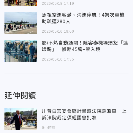
2026/05/18 17:19
馬祖空運客滿、海運停航！4架次軍機
助疏運280人
2026/05/16 19:00
影/不熟自動通關！陸客泰機場爆怒「連
環踢」 慘賠45萬+禁入境
2026/05/16 17:35
延伸閱讀
川普白宮宴會廳計畫遭法院踩煞車 上
訴法院裁定須經國會批准
6小時前