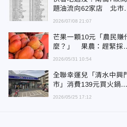
題油流向62家店 北市
TV、炸雞店、五星大飯
2026/07/08 21:07
店都中了
芒果一顆10元「農民賺
麼？」 果農：趕緊採
緊出清
2026/05/31 10:54
全聯幸運兒「清水中興
市」消費139元買火鍋
料 發票中千萬
2026/05/25 17:12