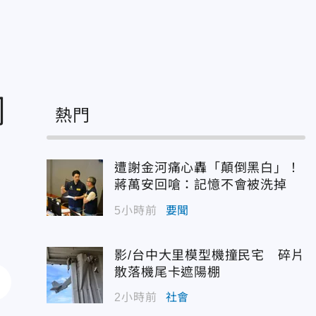
網
熱門
遭謝金河痛心轟「顛倒黑白」！
蔣萬安回嗆：記憶不會被洗掉
5小時前
要聞
影/台中大里模型機撞民宅 碎片
散落機尾卡遮陽棚
2小時前
社會