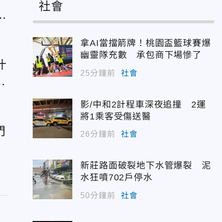
社會
K
拿AI當擋箭牌！桃園盃籃球賽爆
幽靈隊充數 承包商下場慘了
什
25分鐘前
社會
趕
影/中和2計程車深夜追撞 2運
將1乘客受傷送醫
門
26分鐘前
社會
新莊路面破裂地下水管爆裂 泥
水狂噴702戶停水
50分鐘前
社會