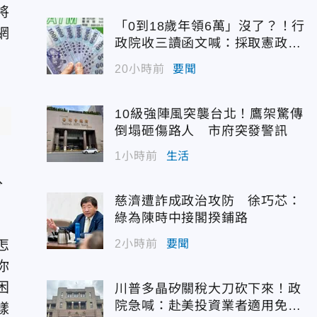
將
「0到18歲年領6萬」沒了？！行
網
政院收三讀函文喊：採取憲政作
為
20小時前
要聞
10級強陣風突襲台北！鷹架驚傳
倒塌砸傷路人 市府突發警訊
1小時前
生活
台
分
慈濟遭詐成政治攻防 徐巧芯：
綠為陳時中接閣揆鋪路
怎
2小時前
要聞
你
困
川普多晶矽關稅大刀砍下來！政
院急喊：赴美投資業者適用免稅
樣