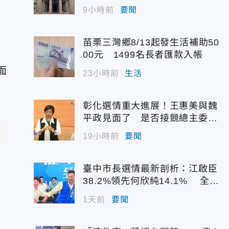
配額
9小時前
要聞
苗栗三灣鄉8/13起發生活補助50
00元 1499名長者匯款入帳
面
23小時前
生活
彰化選情重大進展！王惠美與魏
平政見面了 是否接競總主委態
度曝光
19小時前
要聞
臺中市長選情最新剖析：江啟臣
38.2%領先何欣純14.1% 全世
代支持度全面居首
1天前
要聞