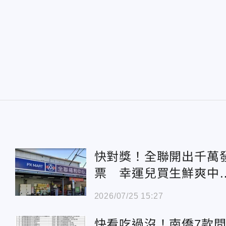
快對獎！全聯開出千萬
票 幸運兒買生鮮爽中1
00萬
2026/07/25 15:27
快看吃過沒！南僑7款