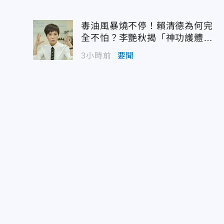
毒油風暴燒不停！賴清德為何完
全不怕？李艷秋揭「神功護體」
驚人算計
3小時前
要聞