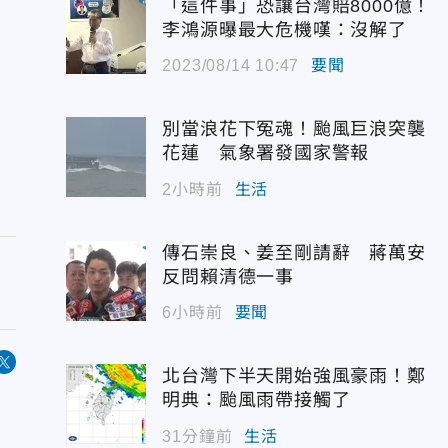
「這件事」恐讓台灣賠8000億！
李鴻源曝最大危機嘆：沒解了
2023/08/14 10:47
要聞
別當浪花下冤魂！颱風巨浪突襲
花蓮 氣象署發國家警報
2小時前
生活
傳石崇良、姜至剛請辭 蔣萬安
反問賴清德一事
6小時前
要聞
北台灣下半天開始強風豪雨！鄭
明典：颱風雨帶接觸了
31分鐘前
生活