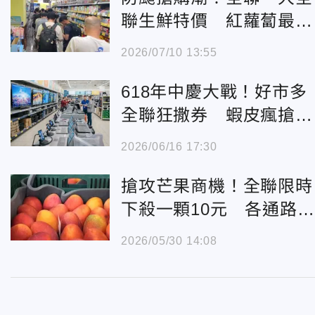
聯生鮮特價 紅蘿蔔最低
1元
2026/07/10 13:55
618年中慶大戰！好市多
全聯狂撒券 蝦皮瘋搶破
盤價
2026/06/16 17:30
搶攻芒果商機！全聯限時
下殺一顆10元 各通路優
惠出爐
2026/05/30 14:08