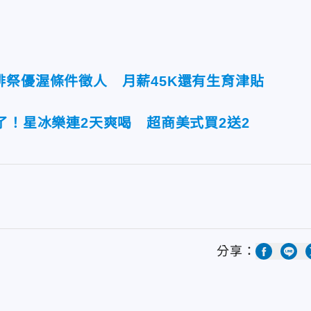
啡祭優渥條件徵人 月薪45K還有生育津貼
了！星冰樂連2天爽喝 超商美式買2送2
分享：