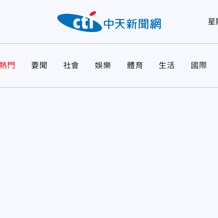
星
熱門
要聞
社會
娛樂
體育
生活
國際