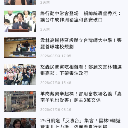
2天前
綠行動中常會登場 賴總統轟盧秀燕：
讓台中成非洲豬瘟和食安破口
2天前
雲林高鐵特區設縣立台灣師大中學！張
麗善曝建校規劃
2026/08/03 17:05
怒轟民進黨吃相難看！鄭麗文雲林輔選
張嘉郡：下架毒油政府
2026/07/30 15:48
羊肉戴奧辛超標！冒用畜牧場名義「嘉
南羊乳也受害」飼主3萬交保
2026/07/26 08:16
25日凱道「反毒台」集會！雲林9輛遊
覽車北上力挺 張麗善自行到場