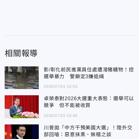
相關報導
影/彰化前民進黨員住處遭潑豬穢物！控
選舉暴力 警鎖定3嫌追緝
2026/07/24 16:50
卓榮泰對2026大選重大表態：選舉可以
競爭 但不能被收買
2026/07/20 19:46
川普拋「中方干預美國大選」！陸外交
部回嗆：惡意抹黑、無稽之談