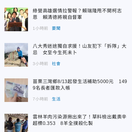
綠營高雄選情拉警報？賴瑞隆甩不開柯志
恩 賴清德將親自督軍
1小時前
要聞
八大秀迷途獨自求援！山友犯下「拆隊」大
忌 女至今生死未卜
3小時前
社會
苗栗三灣鄉8/13起發生活補助5000元 149
9名長者匯款入帳
7小時前
生活
雲林羊肉污染源揪出來了！草料檢出戴奧辛
超標0.353 8羊全撲殺化製