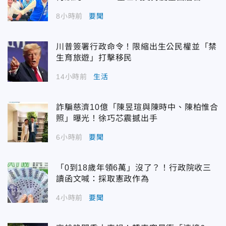
8小時前
要聞
川普簽署行政命令！限縮出生公民權並「禁
生育旅遊」打擊移民
14小時前
生活
詐騙慈濟10億「陳昱瑄與陳時中、陳柏惟合
照」曝光！徐巧芯震撼出手
6小時前
要聞
「0到18歲年領6萬」沒了？！行政院收三
讀函文喊：採取憲政作為
4小時前
要聞