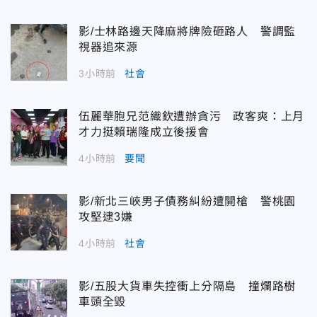
影/士林路邊天降麻將牌險砸路人 警調監
視器追來源
3小時前
社會
伍麗華胞兄范織欽遭辦貪污 政客爽：上月
才力挺賴瑞隆成立後援會
4小時前
要聞
影/新北三峽男子債務糾紛遭開槍 警桃園
攻堅逮3嫌
4小時前
社會
影/五股大貨車失控衝上分隔島 撞爛路樹
車頭全毀