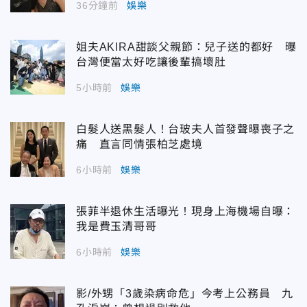
36分鐘前
娛樂
姐夫AKIRA甜談父親節：兒子送的都好 曝
台灣便當太好吃讓後輩搞壞肚
5小時前
娛樂
白髮人送黑髮人！台玻夫人首發聲曝喪子之
痛 直言同情張柏芝處境
6小時前
娛樂
張菲半退休生活曝光！現身上海機場自曝：
我是費玉清哥哥
6小時前
娛樂
影/外甥「3歲染病命危」今考上公務員 九