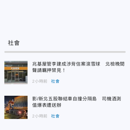
社會
兆基屋管李建成涉背信案滾雪球 北檢晚間
聲請羈押禁見！
2小時前
社會
影/新北五股聯結車自撞分隔島 司機酒測
值爆表遭送辦
2小時前
社會