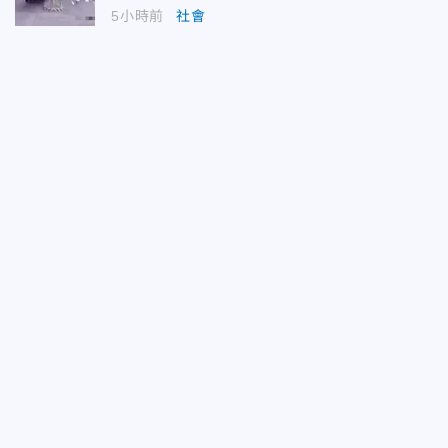
5小時前
社會