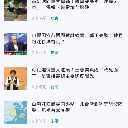
高雄晚間重大車禍！轎車突暴衝「連撞6
車」 電桿、變電箱全遭殃
3小時前
社會
自爆因疫苗問題遠離綠營！郭正亮酸：他們
跟沈伯洋有仇？
2小時前
要聞
彰化選情重大進展！王惠美與魏平政見面
了 是否接競總主委態度曝光
2小時前
要聞
白海豚狂風暴雨夾擊！北台灣剉咧等恐發陸
警 馬祖首當其衝
6小時前
生活