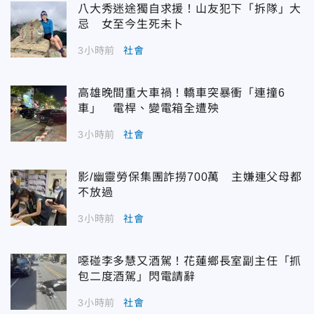
八大秀迷途獨自求援！山友犯下「拆隊」大
忌 女至今生死未卜
3小時前
社會
高雄晚間重大車禍！轎車突暴衝「連撞6
車」 電桿、變電箱全遭殃
3小時前
社會
影/幽靈勞保集團詐撈700萬 主嫌連父母都
不放過
3小時前
社會
噁碰李多慧又酒駕！花蓮鄉長室副主任「抓
包二度酒駕」閃電請辭
3小時前
社會