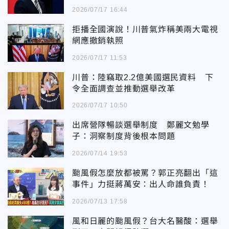
2026/07/17 16:44
拒播全國演說！川普氣炸稱美兩大電視
網應撤銷執照
2026/07/17 11:53
川普：陸竊取2.2億美國選民資料 下
令全面調查並推動選舉改革
2026/07/17 10:50
出席營隊暢談選舉制度 鄭麗文勉學
子：洞察制度背後根本問題
2026/07/14 19:53
颱風假怎麼放都被罵？郭正亮翻出「這
事件」力挺蔣萬安：出人命誰負責！
2026/07/13 17:58
風和日麗的颱風假？台大名醫酸：選舉