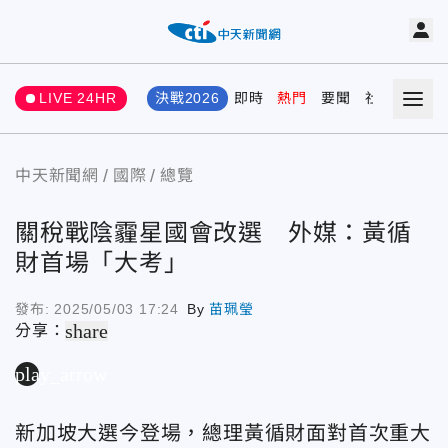
LIVE 24HR
決戰2026
即時
熱門
要聞
社會
娛樂
中天新聞網
國際
總覽
關稅戰陰霾星國會改選 外媒：黃循
財首場「大考」
發布:
2025/05/03 17:24
By
苗珮瑩
share
分享：
play_arrow
新加坡大選今登場，總理黃循財面對首次重大