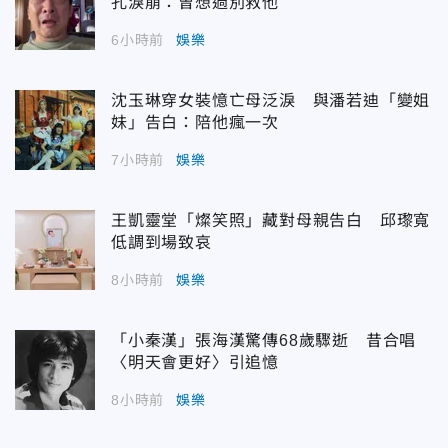
孔淚崩：曾想過別救他
6小時前
娛樂
沈玉琳穿女裝憶亡母泛淚 與潘若迪「變姐
妹」告白：陪他瘋一次
7小時前
娛樂
王凱靈堂「燦笑照」藏對母親告白 邱瓈寬
低調到場致哀
8小時前
娛樂
「小秦漢」張海漢驚傳68歲驟逝 昔合唱
〈明天會更好〉引追憶
8小時前
娛樂