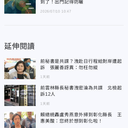
到了！出門記得防曬
2026/07/10 10:47
延伸閱讀
前秘書是共諜？洩赴日行程給對岸遭起
訴 張麗善訝異：勿枉勿縱
1天前
前雲林縣長秘書洩密淪為共諜 北檢起
訴12人
1天前
賴總統轟盧秀燕意外掃到彰化縣長 王
惠美酸：您終於想到彰化啦！