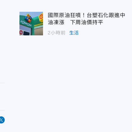
國際原油狂噴！台塑石化跟進中
油凍漲 下周油價持平
2小時前
生活