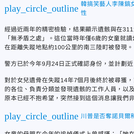
韓搞笑藝人李陳鎬
play_circle_outline
性
經過近兩年的精密檢驗，結果顯示遺骸與在31
「無矛盾之處」。這位當時年僅6歲的女童就讀
在距離失蹤地點約100公里的南三陸町被發現。
警方已於今年9月24日正式確認身份，並計劃
對於女兒遺骨在失蹤14年7個月後終於被尋獲
的各位、負責分類並發現遺骸的工作人員，以
原本已經不抱希望，突然接到這個消息讓我們
play_circle_outline
川普是否奪諾貝爾
女童的母親在今年的追悼儀式上曾感嘆：「她在