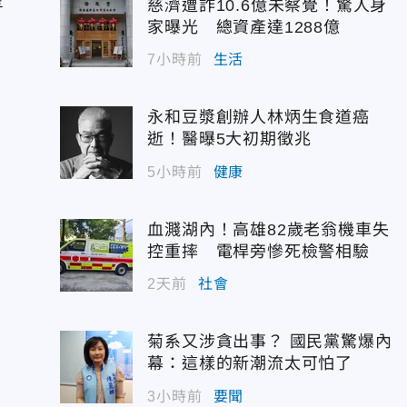
慈濟遭詐10.6億未察覺！驚人身
家曝光 總資產達1288億
7小時前
生活
永和豆漿創辦人林炳生食道癌
逝！醫曝5大初期徵兆
5小時前
健康
血濺湖內！高雄82歲老翁機車失
控重摔 電桿旁慘死檢警相驗
2天前
社會
菊系又涉貪出事？ 國民黨驚爆內
幕：這樣的新潮流太可怕了
3小時前
要聞