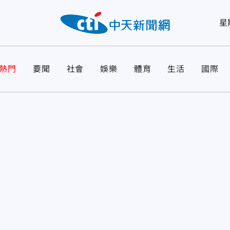
星
熱門
要聞
社會
娛樂
體育
生活
國際