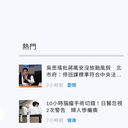
熱門
吳思瑤批蔣萬安沒放颱風假 北
市府：停班課標準符合中央法
規！
2小時前
要聞
10小時腦瘤手術切錯！日醫忽視
2次警告 婦人慘癱瘓
7小時前
健康