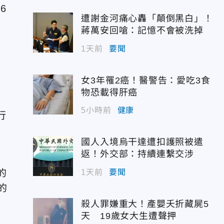
6
遭謝金河痛心轟「顛倒黑白」！
蔣萬安回嗆：記憶不會被洗掉
1天前
要聞
女3年罹2癌！醫警告：愛吃3食
物恐載得肝癌
5小時前
健康
行
國人入境烏干達遭扣護照被遣
返！外交部：持續連繫交涉
的
1天前
要聞
的
殺人罪嫌重大！產嬰夭折藏屍5
天 19歲女大生遭聲押