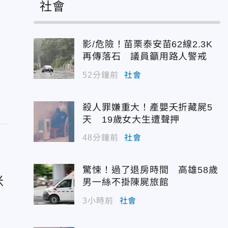
社會
影/危險！苗栗泰安苗62線2.3K
再傳落石 議員籲用路人警戒
52分鐘前
社會
殺人罪嫌重大！產嬰夭折藏屍5
天 19歲女大生遭聲押
48分鐘前
社會
驚悚！過了退房時間 高雄58歲
米
男一絲不掛陳屍旅館
3小時前
社會