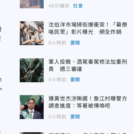
48分鐘前
社會
沈伯洋市場掃街爆衝突！「幕僚
份
嗆民眾」影片曝光 網全炸鍋
終
8小時前
要聞
軍人投敵、酒駕毒駕修法加重刑
責 週三審議
作
8小時前
要聞
。
爆黃世杰涉賄選！詹江村曝警方
調查進度：等著被傳喚吧
5小時前
要聞
星