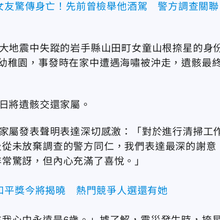
女友驚傳身亡！先前曾檢舉他酒駕 警方調查關聯
1大地震中失蹤的岩手縣山田町女童山根捺星的身
幼稚園，事發時在家中遭遇海嘯被沖走，遺骸最
近日將遺骸交還家屬。
，家屬發表聲明表達深切感激：「對於進行清掃工
及從未放棄調查的警方同仁，我們表達最深的謝意
非常驚訝，但內心充滿了喜悅。」
和平獎今將揭曉 熱門競爭人選還有她
我心中永遠是6歲。」據了解，震災發生時，捺