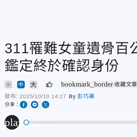
311罹難女童遺骨百
鑑定終於確認身份
bookmark_border
大
收藏文
中
小
發布:
2025/10/10 14:27
By
彭巧蓁
分享：
play_arrow