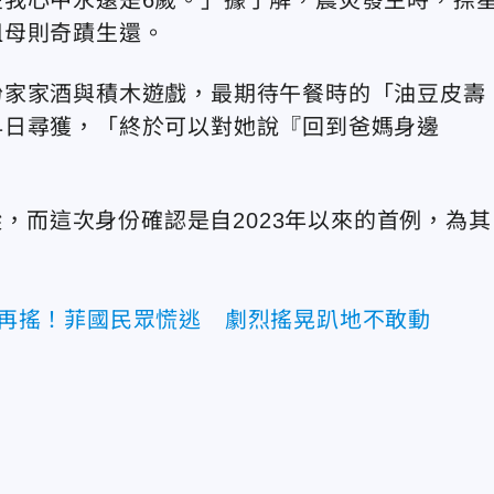
祖母則奇蹟生還。
扮家家酒與積木遊戲，最期待午餐時的「油豆皮壽
早日尋獲，「終於可以對她說『回到爸媽身邊
蹤，而這次身份確認是自2023年以來的首例，為其
分鐘再搖！菲國民眾慌逃 劇烈搖晃趴地不敢動