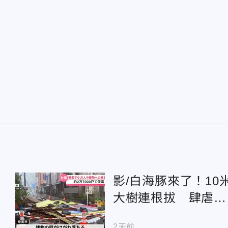
影/白海豚來了！10
大樹連根拔 肆虐沖
繩影像曝光
2天前