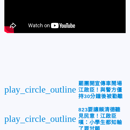
罷團開宣傳車鬧場
play_circle_outline
江啟臣！與警方僵
持30分鐘後被勸離
823要讓賴清德聽
見民意！江啟臣
play_circle_outline
嘆：小學生都知輸
了要甘願