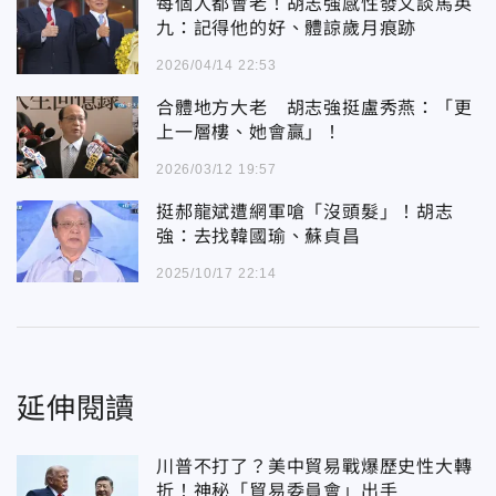
每個人都會老！胡志強感性發文談馬英
九：記得他的好、體諒歲月痕跡
2026/04/14 22:53
合體地方大老 胡志強挺盧秀燕：「更
上一層樓、她會贏」！
2026/03/12 19:57
挺郝龍斌遭網軍嗆「沒頭髮」！胡志
強：去找韓國瑜、蘇貞昌
2025/10/17 22:14
延伸閱讀
川普不打了？美中貿易戰爆歷史性大轉
折！神秘「貿易委員會」出手