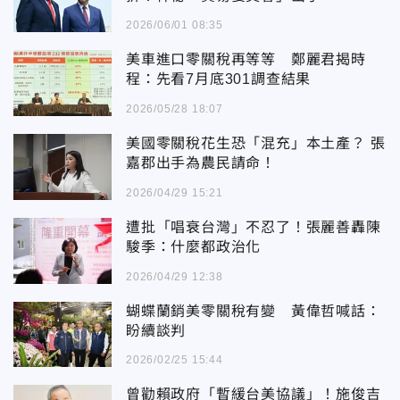
2026/06/01 08:35
美車進口零關稅再等等 鄭麗君揭時
程：先看7月底301調查結果
2026/05/28 18:07
美國零關稅花生恐「混充」本土產？ 張
嘉郡出手為農民請命！
2026/04/29 15:21
遭批「唱衰台灣」不忍了！張麗善轟陳
駿季：什麼都政治化
2026/04/29 12:38
蝴蝶蘭銷美零關稅有變 黃偉哲喊話：
盼續談判
2026/02/25 15:44
曾勸賴政府「暫緩台美協議」！施俊吉