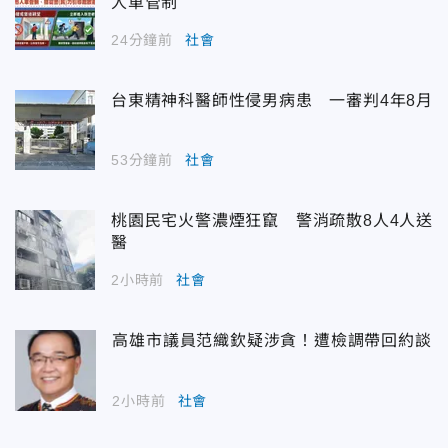
人車管制
24分鐘前
社會
台東精神科醫師性侵男病患 一審判4年8月
53分鐘前
社會
桃園民宅火警濃煙狂竄 警消疏散8人4人送
醫
2小時前
社會
高雄市議員范織欽疑涉貪！遭檢調帶回約談
2小時前
社會