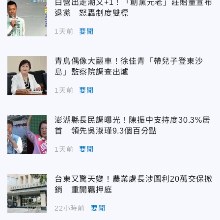
白營出走潮又+1！「創黨元老」莊貽量宣布
退黨 怒轟制度雙標
1天前
要聞
青鳥偶像大翻車！徐佳青「帶兒子登東沙
島」監察院調查出爐
1天前
要聞
澎湖縣長民調曝光！陳振中支持度30.3%居
首 領先吳淑瑾9.3個百分點
1天前
要聞
台東又驚天變！農業處長涉圖利20萬交保撤
銷 重開羈押庭
22小時前
要聞