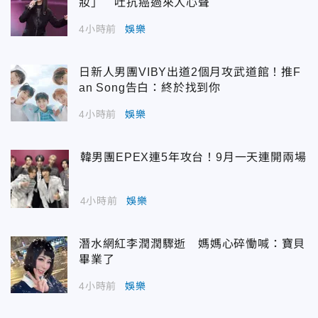
妝」 吐抗癌過來人心聲
4小時前
娛樂
日新人男團VIBY出道2個月攻武道館！推F
an Song告白：終於找到你
4小時前
娛樂
韓男團EPEX連5年攻台！9月一天連開兩場
4小時前
娛樂
潛水網紅李潤潤驟逝 媽媽心碎慟喊：寶貝
畢業了
4小時前
娛樂