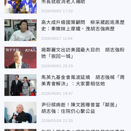
市長就取消老人補助
2026/08/02 17:22
高大成升級國策顧問 柳采葳起底黑歷
史：牽嫩妹上摩鐵、洩胡志強病歷
2026/06/17 11:04
揭鄭麗文出訪美國最大目的 胡志強盼
她「扳回一城」
2026/06/01 20:29
馬英九基金會風波延燒 胡志強喊「周
美青會解決」：大家要相信她
2026/06/01 19:47
尹衍樑病逝！陳文茜曝曾當「鄰居」
胡志強：住院仍心繫公益
2026/05/26 22:20