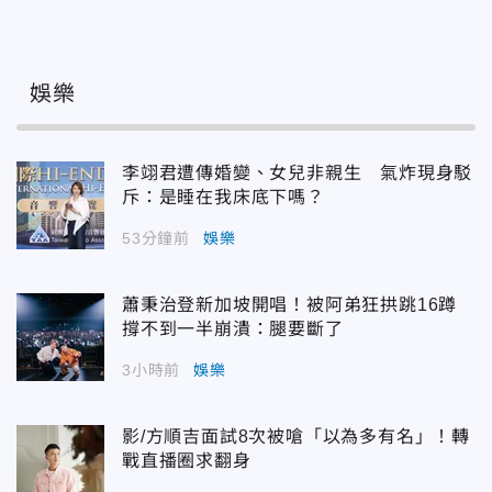
娛樂
李翊君遭傳婚變、女兒非親生 氣炸現身駁
斥：是睡在我床底下嗎？
53分鐘前
娛樂
蕭秉治登新加坡開唱！被阿弟狂拱跳16蹲
撐不到一半崩潰：腿要斷了
3小時前
娛樂
影/方順吉面試8次被嗆「以為多有名」！轉
戰直播圈求翻身