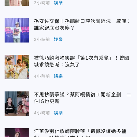
3小時前
娛樂
孫安佐交保！孫鵬鬆口談狄鶯近況 感嘆：
誰家鍋底沒灰塵？
3小時前
娛樂
被徐乃麟激吻笑認「第1次有感覺」！曾國
城求饒急喊：沒氣了
4小時前
娛樂
不甩抄襲爭議？蔡阿嘎悄復工開新企劃 二
伯IG也更新
4小時前
娛樂
江蕙淚別化妝師陳聆薇「遺憾沒讓她多補