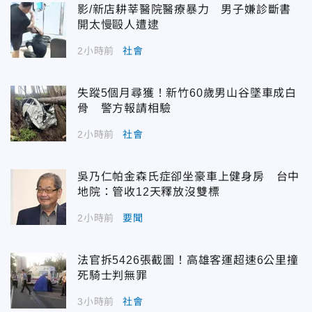
影/新店耕莘醫院醫療暴力 男子嫌診斷書
開太慢毆人遭逮
2小時前
社會
失蹤5個月尋獲！新竹60歲男山谷墜車成白
骨 警方報請相驗
2小時前
社會
吳乃仁帕金森氏症卻坐豪車上健身房 台中
地院：管收12天釋放沒雙標
2小時前
要聞
法官拆5426張截圖！高雄客運超速6公里撞
死騎士判無罪
3小時前
社會