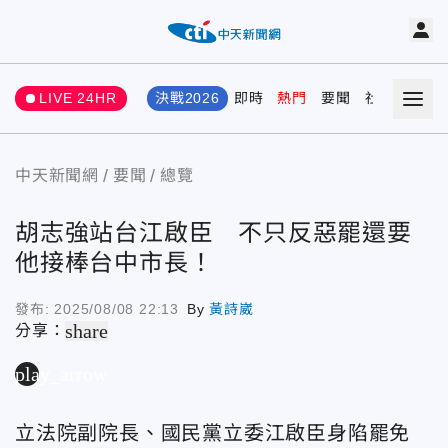
LIVE 24HR
決戰2026
即時
熱門
要聞
社會
娛樂
中天新聞網
要聞
總覽
胡志強站台江啟臣 不只反惡罷還要
他接棒台中市長！
發布:
2025/08/08 22:13
By
黃詩崴
share
分享：
play_arrow
立法院副院長、國民黨立委江啟臣身陷罷免