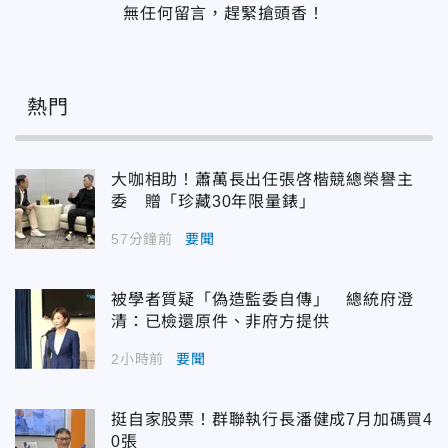
無任何留言，趕緊搶頭香！
熱門
大咖相助！蕭萬長出任張啓楷競總榮譽主
委 贈「珍藏30年限量錶」
57分鐘前
要聞
被學者質疑「偽造監委自傳」 總統府澄
清：已檢還原件、非府方提供
2小時前
要聞
挺自家股票！群聯執行長潘健成7月加碼買4
0張