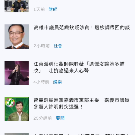
1天前
財經
高雄市議員范織欽疑涉貪！遭檢調帶回約談
2小時前
社會
江蕙淚別化妝師陳聆薇「遺憾沒讓她多補
妝」 吐抗癌過來人心聲
4小時前
娛樂
曾競選民進黨嘉義市黨部主委 嘉義市議員
參選人許明對突退選！
25分鐘前
要聞