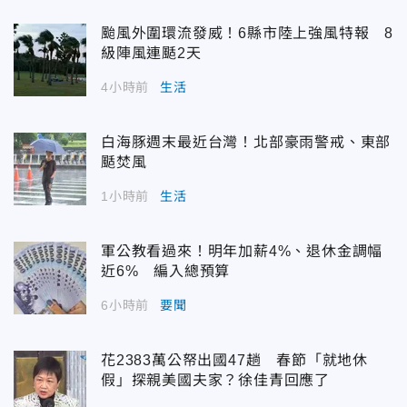
颱風外圍環流發威！6縣市陸上強風特報 8
級陣風連颳2天
4小時前
生活
白海豚週末最近台灣！北部豪雨警戒、東部
颳焚風
1小時前
生活
軍公教看過來！明年加薪4%、退休金調幅
近6% 編入總預算
6小時前
要聞
花2383萬公帑出國47趟 春節「就地休
假」探親美國夫家？徐佳青回應了