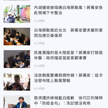
內湖邊坡崩塌遇白海豚颱風！蔣萬安急
赴現場下令整治
5小時前
白海豚颱風近台北 蔣萬安要求嚴防豪
雨加速災後復原
5小時前
民進黨擋的是大陸疫苗？蔣萬安打臉退
休醫：政府擋疫苗是客觀事實
8小時前
沒放颱風整備假網炸鍋！蔣萬安：這次
沒發布陸上颱風警報
9小時前
慈濟遭詐綠喊藍白道歉 徐巧芯列陳時
中「防疫金句」：洗記憶沒有用