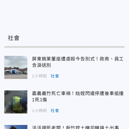
社會
屏東鎢業董座遭虐殺今告別式！政商、員工
含淚送別
2小時前
社會
嘉義義竹死亡車禍！姑姪閃違停遭後車追撞
1死1傷
1小時前
社會
活活埋死老闆！新竹挖土機司機填土出事