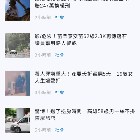
賠247萬換緩刑
2小時前
社會
影/危險！苗栗泰安苗62線2.3K再傳落石
議員籲用路人警戒
3小時前
社會
殺人罪嫌重大！產嬰夭折藏屍5天 19歲女
大生遭聲押
3小時前
社會
驚悚！過了退房時間 高雄58歲男一絲不掛
陳屍旅館
5小時前
社會