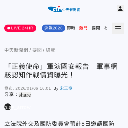
LIVE 24HR
決戰2026
即時
熱門
要聞
社會
娛樂
中天新聞網
要聞
總覽
「正義使命」軍演國安報告 軍事網
駭認知作戰情資曝光！
發布:
2026/01/06 16:01
By
宋玉寧
share
分享：
play_arrow
立法院外交及國防委員會預計8日邀請國防