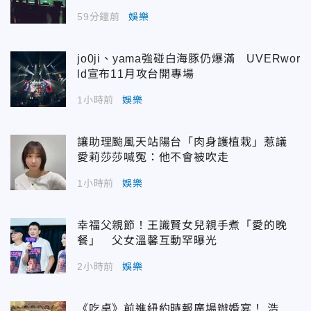
59分鐘前
娛樂
jo0ji、yama強碰白海豚仍爆滿 UVERwor
ld宣布11月攻台開專場
1小時前
娛樂
讓助理颱風天站陽台「肉身護植栽」惹議
愛莉莎莎喊冤：他不會被吹走
1小時前
娛樂
幸福父親節！王識賢女兒親手煮「愛的晚
餐」 父女溫馨互動罕曝光
2小時前
娛樂
《吃桌》前進紐約時報廣場辦婚宴！ 浩