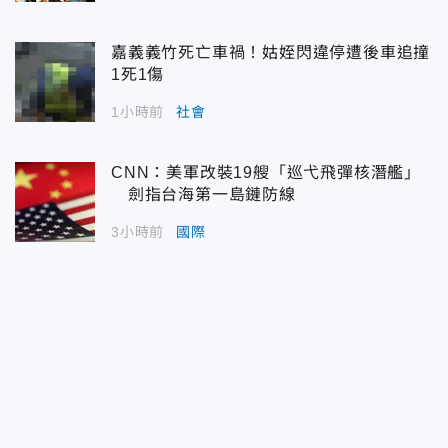
嘉義義竹死亡車禍！姑姪閃違停遭後車追撞
1死1傷
1小時前
社會
CNN：美軍改裝19艘「巡弋飛彈核潛艦」
劍指台海第一島鏈防線
3小時前
國際