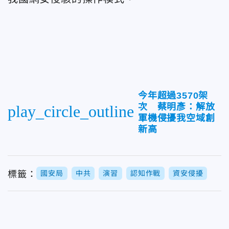
今年超過3570架
次 蔡明彥：解放
play_circle_outline
軍機侵擾我空域創
新高
標籤：
國安局
中共
演習
認知作戰
資安侵擾