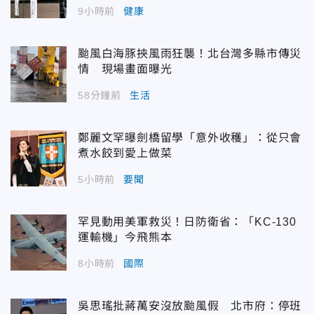
9小時前
健康
颱風白海豚挾風雨狂襲！北台灣多縣市傳災
情 現場畫面曝光
58分鐘前
生活
鄭麗文罕曝劍橋留學「意外收穫」：從只會
煮水餃到愛上做菜
5小時前
要聞
罕見動用美軍救災！日防衛省：「KC-130
運輸機」今飛熊本
8小時前
國際
吳思瑤批蔣萬安沒放颱風假 北市府：停班