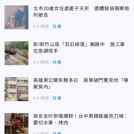
北市20歲女住處產子夭折 遺體裝袋報案檢
列被告
5小時前
社會
影/新竹山區「巨石掉落」躺路中 施工單
位急調怪手
5小時前
社會
高雄男公關失聯多日 房東破門驚見他「陳
屍房內」
5小時前
社會
與女友吵架喝爛醉！台中男蹲路邊亮刀喊：
要切水果、烤肉
6小時前
社會