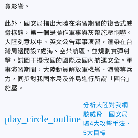
貪影響。
此外，國安局指出大陸在演習期間的複合式威
脅樣態，第一個是操作軍事與灰帶施壓恫嚇。
大陸刻意以中、英文公告軍事演習，渲染在台
灣周邊開設7處海、空禁航區，並規劃實彈射
擊，試圖干擾我國的國際及國內航運安全。軍
事演習期間，大陸動員解放軍機艦、海警等兵
力，同步對我國本島及外島進行所謂「圍台」
施壓。
分析大陸對我網
駭威脅 國安局
play_circle_outline
曝4大攻擊手法、
5大目標