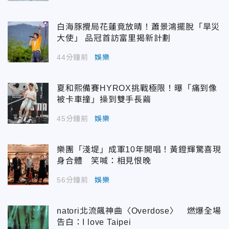
白海豚攪局花蓮竟放晴！蕭景鴻擺脫「旱災
大使」 品冠首訪富里揭新計劃
44分鐘前
娛樂
夏和熙備賽HYROX挑戰極限！曝「痛到像
被卡車撞」操到雙手長繭
45分鐘前
娛樂
樂團「淺堤」成軍10年開唱！黃鐙輝驚喜現
身合體 笑喊：相見恨晚
56分鐘前
娛樂
natori北流飆神曲〈Overdose〉 燃爆全場
告白：I love Taipei