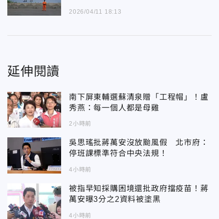
2026/04/11 18:13
延伸閱讀
南下屏東輔選蘇清泉贈「工程帽」！盧
秀燕：每一個人都是母雞
2小時前
吳思瑤批蔣萬安沒放颱風假 北市府：
停班課標準符合中央法規！
4小時前
被指早知採購困境還批政府擋疫苗！蔣
萬安曝3分之2資料被塗黑
4小時前