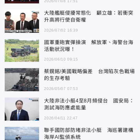
2026/07/08 17:51
大陸艦艇侵擾常態化 顧立雄：若衝突
升高將行使自衛權
2026/07/02 16:39
國軍重砲實彈操演 解放軍、海警台海
活動狀況曝！
2026/06/10 09:15
蔡鎤銘/美國戰略偏差 台灣陷灰色戰場
的生存考驗
2026/05/07 07:53
大陸非法小艇4至8月頻侵台 國安局：
測試海防應處能量
2026/04/11 22:47
聯手國防部防堵非法小艇 海巡署建構
海岸AI監偵系統