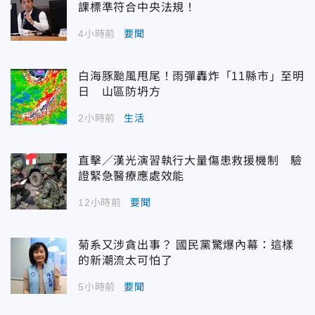
課標準符合中央法規！
4小時前
要聞
白海豚颱風甩尾！雨彈轟炸「11縣市」至明
日 山區防坍方
2小時前
生活
直擊／漢光演習執行大量傷患救援機制 驗
證緊急醫療應處效能
12小時前
要聞
菊系又涉貪出事？ 國民黨驚爆內幕：這樣
的新潮流太可怕了
5小時前
要聞