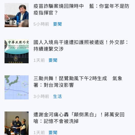
疫苗詐騙案燒回陳時中 藍：你當年不是防
疫指揮官？
5小時前
要聞
國人入境烏干達遭扣護照被遣返！外交部：
持續連繫交涉
1天前
要聞
三颱共舞！琵鷺颱風下午2時生成 氣象
署：對台灣沒影響
3小時前
生活
遭謝金河痛心轟「顛倒黑白」！蔣萬安回
嗆：記憶不會被洗掉
1天前
要聞