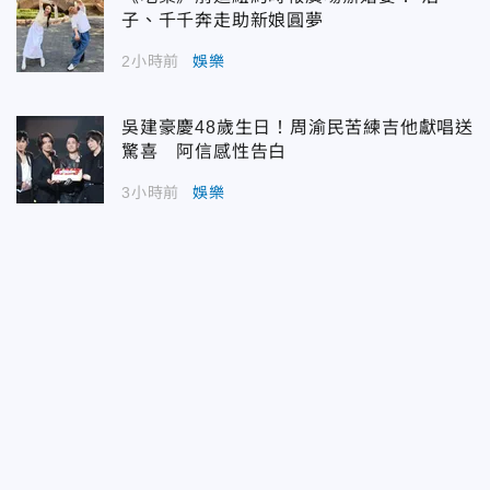
子、千千奔走助新娘圓夢
2小時前
娛樂
吳建豪慶48歲生日！周渝民苦練吉他獻唱送
驚喜 阿信感性告白
3小時前
娛樂