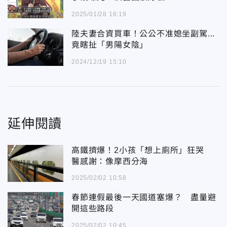
2025/01/28 16:19
陸夫妻合資買車！公公不准媳坐副駕...
竟瞎扯「男陽女陰」
2024/12/19 15:10
延伸閱讀
高鐵擠爆！2小孩「想上廁所」狂哭
醫感謝：像摩西分海
2025/02/02 10:58
春節連假最後一天國道塞爆？ 盡量避
開這些路段
2025/02/02 10:45