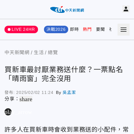
LIVE 24HR
決戰2026
即時
熱門
要聞
社會
娛樂
中天新聞網
生活
總覽
買新車最討厭業務送什麼？一票點名
「晴雨窗」完全沒用
發布:
2025/02/02 11:24
By
吳孟潔
share
分享：
play_arrow
許多人在買新車時會收到業務送的小配件，常