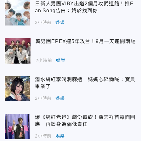
日新人男團VIBY出道2個月攻武道館！推F
an Song告白：終於找到你
2小時前
娛樂
韓男團EPEX連5年攻台！9月一天連開兩場
2小時前
娛樂
潛水網紅李潤潤驟逝 媽媽心碎慟喊：寶貝
畢業了
2小時前
娛樂
爆《網紅老爸》戲份遭砍！羅志祥首露面回
應 再談身為偶像責任
2小時前
娛樂