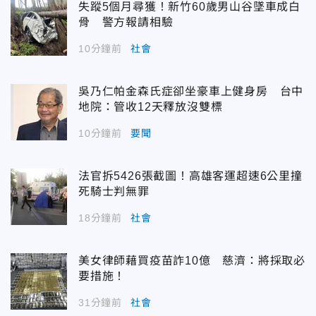
失蹤5個月尋獲！新竹60歲男山谷墜車成白
骨 警方報請相驗
10分鐘前
社會
吳乃仁帕金森氏症卻坐豪車上健身房 台中
地院：管收12天釋放沒雙標
10分鐘前
要聞
法官拆5426張截圖！高雄客運超速6公里撞
死騎士判無罪
18分鐘前
社會
美女律師藉買疫苗詐10億 慈濟：將採取必
要措施！
31分鐘前
社會