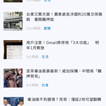
39分鐘前
生活
台東又驚天變！農業處長涉圖利20萬交保撤
銷 重開羈押庭
19小時前
要聞
用戶注意！Gmail將停用「3大功能」 明
年1月實施
3小時前
生活
苦茶毒油風暴最新！威加採購、中間商「羈
押禁見」
9小時前
社會
毒油燒不到選情？亮哥：僅這2地可望翻轉