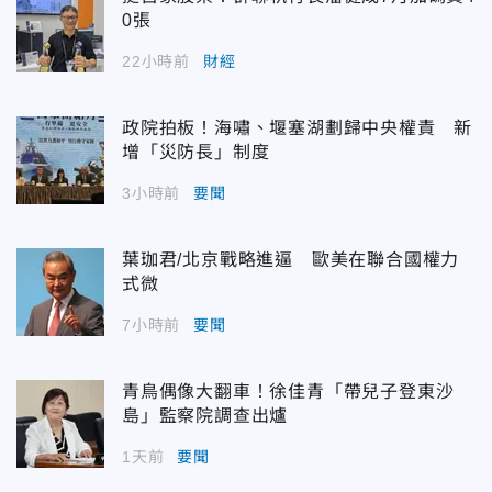
0張
22小時前
財經
政院拍板！海嘯、堰塞湖劃歸中央權責 新
增「災防長」制度
3小時前
要聞
葉珈君/北京戰略進逼 歐美在聯合國權力
式微
7小時前
要聞
青鳥偶像大翻車！徐佳青「帶兒子登東沙
島」監察院調查出爐
1天前
要聞