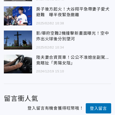
房子後方起火！大谷翔平急帶妻子愛犬
避難 曝半夜緊急撤離
2025/02/02 10:38
影/華府空難2機撞擊新畫面曝光！空中
炸出火球後分別墜河
2025/02/02 10:34
陸夫妻合資買車！公公不准媳坐副駕...
竟瞎扯「男陽女陰」
2024/12/19 15:10
留言衝人氣
登入留言有機會獲得旺幣哦！
登入留言