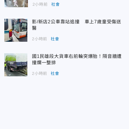
2小時前
社會
影/新店2公車靠站追撞 車上7歲童受傷送
醫
2小時前
社會
國1民雄段大貨車右前輪突爆胎！隔音牆遭
撞爛一整排
2小時前
社會