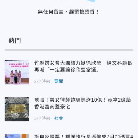
無任何留言，趕緊搶頭香！
熱門
竹縣婦女會大團結力挺徐欣瑩 楊文科縣長
再喊「一定要讓徐欣瑩當選」
2小時前
要聞
囂張！美女律師詐騙慈濟10億！竟拿2億給
香港富商蓋豪宅
3小時前
社會
挺自家股票！群聯執行長潘健成7月加碼買4