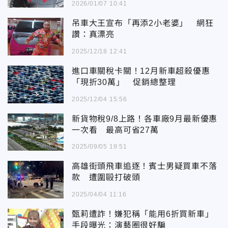
2026/01/07 10:41
吊車大王宣布「再添2小老婆」 網狂
讚：真漂亮
2025/12/18 12:41
進口車關稅卡關！12月新車超殺優惠
「現折30萬」 促銷總整理
2025/12/04 15:56
新貨物稅9/8上路！各車廠9月最新優惠
一次看 最高可省27萬
2025/09/05 19:51
高雄街頭飛車追逐！賓士男疑買車不落
款 遭圍毆打破頭
2025/04/04 11:16
甄莉遭詐！嫌犯稱「能用6折買新車」
手段曝光：演藝圈很好騙