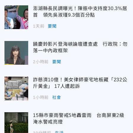
澎湖縣長民調曝光！陳振中支持度30.3%居
首 領先吳淑瑾9.3個百分點
1天前
要聞
饒慶鈴影片登海峽論壇遭查處 行政院：勿
落一中內政框架
2小時前
要聞
詐慈濟10億！美女律師豪宅地板藏「232公
斤黃金」 17人遭起訴
1小時前
社會
15縣市豪雨警戒5地轟雷雨 台南屏東2級
淹水警戒亮燈