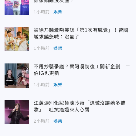
誰家鍋底沒灰塵？
1小時前
娛樂
被徐乃麟激吻笑認「第1次有感覺」！曾國
城求饒急喊：沒氣了
1小時前
娛樂
不甩抄襲爭議？蔡阿嘎悄復工開新企劃 二
伯IG也更新
1小時前
娛樂
江蕙淚別化妝師陳聆薇「遺憾沒讓她多補
妝」 吐抗癌過來人心聲
2小時前
娛樂