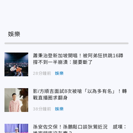
娛樂
蕭秉治登新加坡開唱！被阿弟狂拱跳16蹲
撐不到一半崩潰：腿要斷了
28分鐘前
娛樂
影/方順吉面試8次被嗆「以為多有名」！轉
戰直播圈求翻身
38分鐘前
娛樂
孫安佐交保！孫鵬鬆口談狄鶯近況 感嘆：