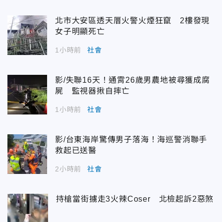
北市大安區透天厝火警火煙狂竄 2樓發現
女子明顯死亡
1小時前
社會
影/失聯16天！通霄26歲男農地被尋獲成腐
屍 監視器揪自摔亡
1小時前
社會
影/台東海岸驚傳男子落海！海巡警消聯手
救起已送醫
2小時前
社會
持槍當街擄走3火辣Coser 北檢起訴2惡煞