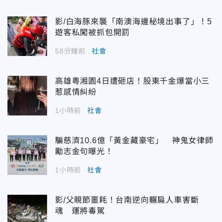
影/白海豚來襲「南澳海邊秘境出事了」！5
遊客私闖被抓包開罰
58分鐘前
社會
高雄粵湘園4日遭砸店！股東千金爆當小三
惹感情糾紛
1小時前
社會
騙慈濟10.6億「黃金藏豪宅」 神鬼女律師
勵志金句曝光！
1小時前
社會
影/父親節噩耗！台南逆向輾扁人車害斷
魂 運將毒駕