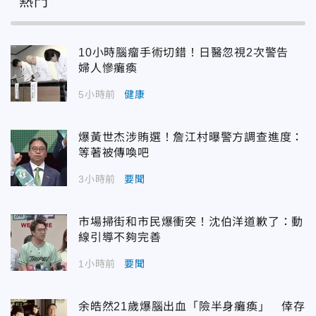
熱門
10小時腦瘤手術切錯！日醫忽視2次警告
婦人慘癱瘓
5小時前
健康
爆黃世杰涉賄選！詹江村曝警方調查進度：
等著被傳喚吧
3小時前
要聞
市場掃街和市民爆衝突！沈伯洋道歉了：動
線引導不夠完善
1小時前
要聞
余皓然21歲爆腦出血「險半身癱瘓」 倖存