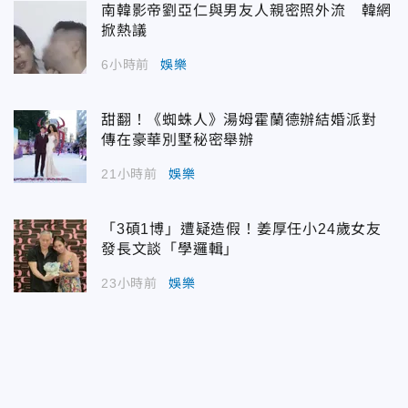
南韓影帝劉亞仁與男友人親密照外流 韓網
掀熱議
6小時前
娛樂
甜翻！《蜘蛛人》湯姆霍蘭德辦結婚派對
傳在豪華別墅秘密舉辦
21小時前
娛樂
「3碩1博」遭疑造假！姜厚任小24歲女友
發長文談「學邏輯」
23小時前
娛樂