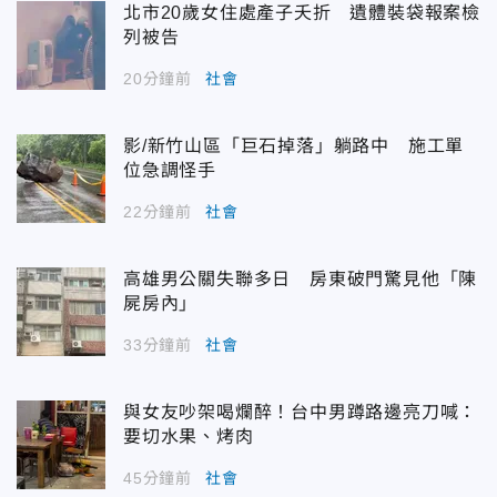
北市20歲女住處產子夭折 遺體裝袋報案檢
列被告
20分鐘前
社會
影/新竹山區「巨石掉落」躺路中 施工單
位急調怪手
22分鐘前
社會
高雄男公關失聯多日 房東破門驚見他「陳
屍房內」
33分鐘前
社會
與女友吵架喝爛醉！台中男蹲路邊亮刀喊：
要切水果、烤肉
45分鐘前
社會