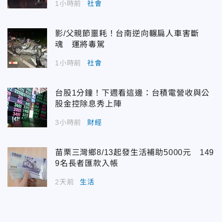
1小時前
社會
影/父親節噩耗！台南逆向輾扁人車害斷
魂 運將毒駕
1小時前
社會
台股1分鐘！下週看這邊：台積電營收與公
股金控除息秀上陣
3小時前
財經
苗栗三灣鄉8/13起發生活補助5000元 149
9名長者匯款入帳
2天前
生活