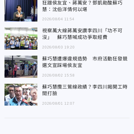
狂蹭侯友宜、蔣萬安？鄧凱勛酸蘇巧
慧：沈伯洋情何以堪
2026/08/04 11:54
視察萬大線蔣萬安讚李四川「功不可
沒」 蘇巧慧喊成功爭取經費
2026/08/03 19:20
蘇巧慧遭爆違規造勢 市府活動狂發競
選文宣踩場侯友宜
2026/08/02 15:58
蘇巧慧攬三鶯線政績？李四川揭開工時
間打臉
2026/08/01 12:07