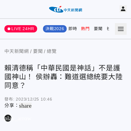
LIVE 24HR
決戰2026
即時
熱門
要聞
社會
娛樂
中天新聞網
要聞
總覽
賴清德稱「中華民國是神話」不是護
國神山！ 侯辦轟：難道選總統要大陸
同意？
發布:
2023/12/25 10:46
share
分享：
play_arrow