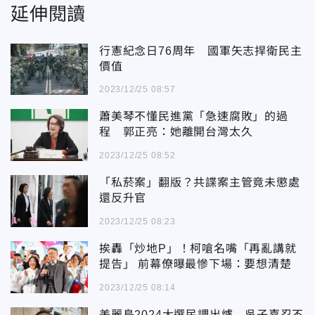
延伸閱讀
行憲紀念日76周年 國軍矢志捍衛民主
價值
2023/12/25 08:57
蕭美琴不懂民進黨「急速腐敗」的過
程 郭正亮：她離開台灣太久
2023/12/25 08:52
「私菸案」翻版？共諜案主管竟未懲處
還反升官
2023/12/25 08:23
挨轟「炒地P」！柯嗆名嘴「再亂講就
提告」 前幕僚曝最慘下場：要想清楚
2023/12/25 08:14
美麗島2024大選民調出爐 吳子嘉忍不