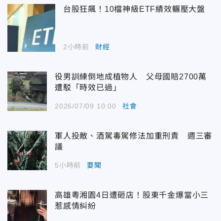
台股狂飆！10檔神級ETF績效輾壓大盤
2小時前
財經
役男訓練倒地成植物人 父母國賠2700萬
遭駁「時效已過」
2026/07/09 10:00
社會
軍人投敵、酒駕毒駕修法加重刑責 週三審
議
5小時前
要聞
高雄粵湘園4日遭砸店！股東千金爆當小三
惹感情糾紛