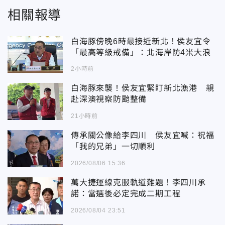
相關報導
白海豚傍晚6時最接近新北！侯友宜令
「最高等級戒備」：北海岸防4米大浪
2小時前
白海豚來襲！侯友宜緊盯新北漁港 親
赴深澳視察防颱整備
21小時前
傳承關公像給李四川 侯友宜喊：祝福
「我的兄弟」一切順利
2026/08/06 15:36
萬大捷運線克服軌道難題！李四川承
諾：當選後必定完成二期工程
2026/08/04 23:51