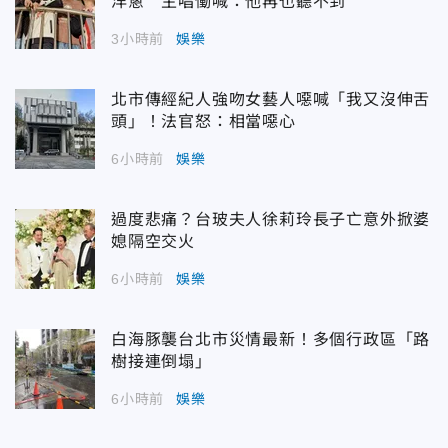
洋蔥 主唱慟喊：他再也聽不到
3小時前
娛樂
北市傳經紀人強吻女藝人噁喊「我又沒伸舌
頭」！法官怒：相當噁心
6小時前
娛樂
過度悲痛？台玻夫人徐莉玲長子亡意外掀婆
媳隔空交火
6小時前
娛樂
白海豚襲台北市災情最新！多個行政區「路
樹接連倒塌」
6小時前
娛樂