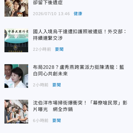
卻留下後遺症
2026/07/10 13:46
健康
國人入境烏干達遭扣護照被遣返！外交部：
持續連繫交涉
22小時前
要聞
布局2028？盧秀燕跨黨派力挺陳清龍：藍
白同心共創未來
2小時前
要聞
沈伯洋市場掃街爆衝突！「幕僚嗆民眾」影
片曝光 網全炸鍋
6小時前
要聞