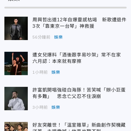
周興哲出道12年自爆靈感枯竭 新歌遭退件
3次「靠東京一台琴」神救援
56分鐘前
娛樂
遭女兒爆料「酒後跟李易吵架」常不在家
六月認：本來就有摩擦
1小時前
娛樂
許富凱開唱強碰白海豚！苦笑喊「辦小巨蛋
有多難」 思念亡父忍不住淚崩
3小時前
娛樂
好友突離世！「溫室雜草」新曲創作契機藏