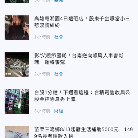
5小時前
要聞
高雄粵湘園4日遭砸店！股東千金爆當小三
惹感情糾紛
1小時前
社會
影/父親節噩耗！台南逆向輾扁人車害斷
魂 運將毒駕
2小時前
社會
台股1分鐘！下週看這邊：台積電營收與公
股金控除息秀上陣
3小時前
財經
苗栗三灣鄉8/13起發生活補助5000元 149
9名長者匯款入帳