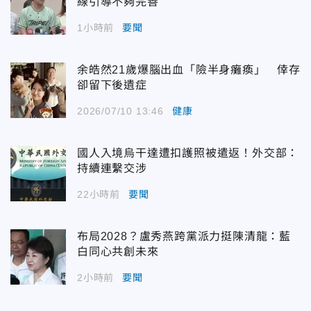
線引導不夠完善
1小時前
要聞
余皓然21歲爆腦出血「險半身癱瘓」 倖存
卻留下後遺症
2026/07/10 13:46
健康
國人入境烏干達遭扣護照被遣返！外交部：
持續連繫交涉
22小時前
要聞
布局2028？盧秀燕跨黨派力挺陳清龍：藍
白同心共創未來
2小時前
要聞