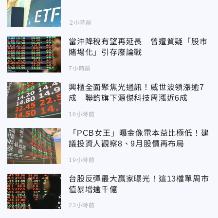
2小時前
當沖降稅有望再延長 曾遭質疑「股市
賭場化」引存廢論戰
7小時前
興櫃全面聚焦光通訊！威世波領漲逾7
成 聯鈞旗下源傑科技周漲近6成
18小時前
「PCB女王」曝金像電本益比極低！建
議投資人觀察8、9月股價再布局
19小時前
台股反彈最大贏家曝光！這13檔單周市
值暴增逾千億
23小時前