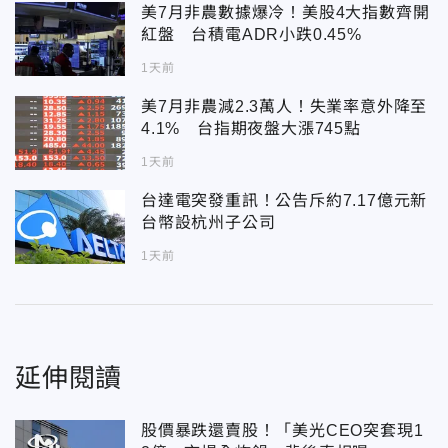
美7月非農數據爆冷！美股4大指數齊開
紅盤 台積電ADR小跌0.45%
1天前
美7月非農減2.3萬人！失業率意外降至
4.1% 台指期夜盤大漲745點
1天前
台達電突發重訊！公告斥約7.17億元新
台幣設杭州子公司
1天前
延伸閱讀
股價暴跌還賣股！「美光CEO突套現1