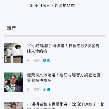
無任何留言，趕緊搶頭香！
熱門
10小時腦瘤手術切錯！日醫忽視2次警告
婦人慘癱瘓
5小時前
健康
爆黃世杰涉賄選！詹江村曝警方調查進度：
等著被傳喚吧
3小時前
要聞
市場掃街和市民爆衝突！沈伯洋道歉了：動