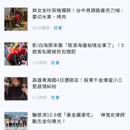
與女友吵架喝爛醉！台中男蹲路邊亮刀喊：
要切水果、烤肉
48分鐘前
社會
影/白海豚來襲「南澳海邊秘境出事了」！5
遊客私闖被抓包開罰
1小時前
社會
高雄粵湘園4日遭砸店！股東千金爆當小三
惹感情糾紛
1小時前
社會
騙慈濟10.6億「黃金藏豪宅」 神鬼女律師
勵志金句曝光！