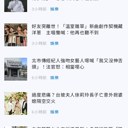
3小時前
娛樂
好友突離世！「溫室雜草」新曲創作契機藏
洋蔥 主唱慟喊：他再也聽不到
3小時前
娛樂
北市傳經紀人強吻女藝人噁喊「我又沒伸舌
頭」！法官怒：相當噁心
6小時前
娛樂
過度悲痛？台玻夫人徐莉玲長子亡意外掀婆
媳隔空交火
6小時前
娛樂