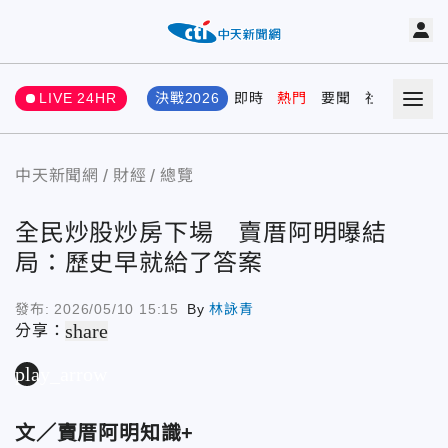
LIVE 24HR
決戰2026
即時
熱門
要聞
社會
娛樂
中天新聞網
財經
總覽
全民炒股炒房下場 賣厝阿明曝結
局：歷史早就給了答案
發布:
2026/05/10 15:15
By
林詠青
share
分享：
play_arrow
文／賣厝阿明知識+