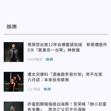
娛樂
周興哲出道12年自爆靈感枯竭 新歌遭退件
3次「靠東京一台琴」神救援
59分鐘前
娛樂
遭女兒爆料「酒後跟李易吵架」常不在家
六月認：本來就有摩擦
1小時前
娛樂
許富凱開唱強碰白海豚！苦笑喊「辦小巨蛋
有多難」 思念亡父忍不住淚崩