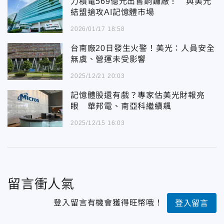
力積電569億元出售銅鑼廠！ 與美光
結盟搶攻AI記憶體市場
2026/01/17 18:58
台南廠20日發生火警！美光：人員安全
無虞、營運未受影響
2025/12/21 20:03
記憶體股還有戲？專家估美光財報亮
眼 華邦電、南亞科繼續飆
2025/12/15 16:03
留言衝人氣
登入留言有機會獲得旺幣哦！
登入留言