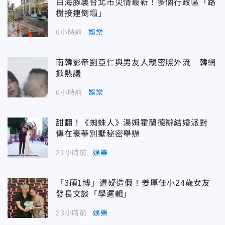
白海豚襲台北市災情最新！多個行政區「路
樹接連倒塌」
6小時前
娛樂
南韓影帝劉亞仁與男友人親密照外流 韓網
掀熱議
6小時前
娛樂
甜翻！《蜘蛛人》湯姆霍蘭德辦結婚派對
傳在豪華別墅秘密舉辦
21小時前
娛樂
「3碩1博」遭疑造假！姜厚任小24歲女友
發長文談「學邏輯」
23小時前
娛樂