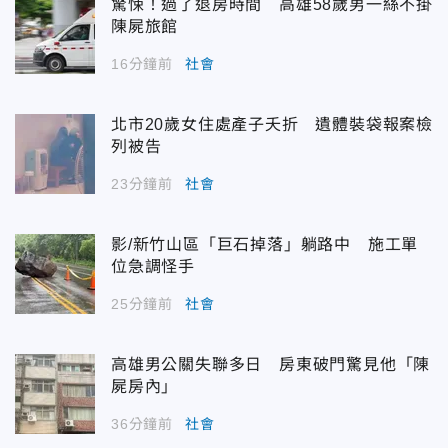
驚悚！過了退房時間 高雄58歲男一絲不掛
陳屍旅館
16分鐘前
社會
北市20歲女住處產子夭折 遺體裝袋報案檢
列被告
23分鐘前
社會
影/新竹山區「巨石掉落」躺路中 施工單
位急調怪手
25分鐘前
社會
高雄男公關失聯多日 房東破門驚見他「陳
屍房內」
36分鐘前
社會