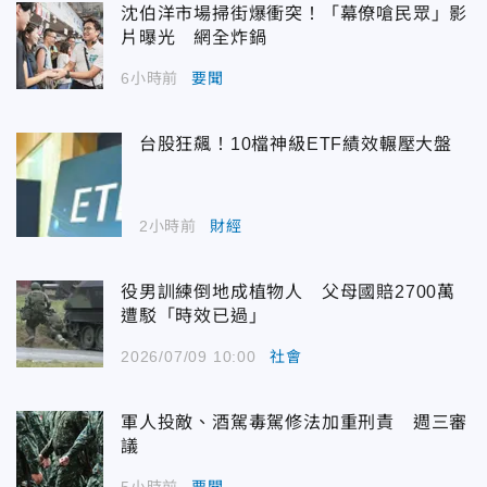
沈伯洋市場掃街爆衝突！「幕僚嗆民眾」影
片曝光 網全炸鍋
6小時前
要聞
台股狂飆！10檔神級ETF績效輾壓大盤
2小時前
財經
役男訓練倒地成植物人 父母國賠2700萬
遭駁「時效已過」
2026/07/09 10:00
社會
軍人投敵、酒駕毒駕修法加重刑責 週三審
議