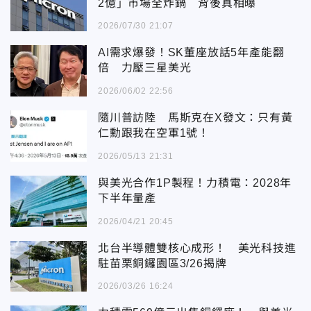
2億」市場全炸鍋 背後真相曝
2026/07/30 21:07
AI需求爆發！SK董座放話5年產能翻
倍 力壓三星美光
2026/06/02 22:56
隨川普訪陸 馬斯克在X發文：只有黃
仁勳跟我在空軍1號！
2026/05/13 21:31
與美光合作1P製程！力積電：2028年
下半年量產
2026/04/21 20:45
北台半導體雙核心成形！ 美光科技進
駐苗栗銅鑼園區3/26揭牌
2026/03/26 16:24