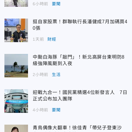
6小時前
要聞
挺自家股票！群聯執行長潘健成7月加碼買4
0張
1天前
財經
中颱白海豚「敲門」！新北高屏台東明防8
級強陣風颳到入夜
2小時前
生活
迎戰九合一！國民黨精選4位新發言人 7日
正式公布加入團隊
4小時前
要聞
青鳥偶像大翻車！徐佳青「帶兒子登東沙