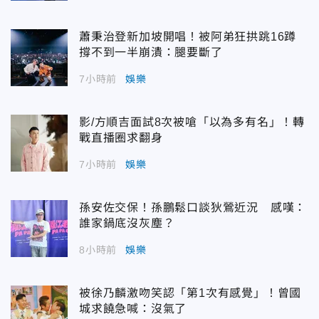
蕭秉治登新加坡開唱！被阿弟狂拱跳16蹲
撐不到一半崩潰：腿要斷了
7小時前
娛樂
影/方順吉面試8次被嗆「以為多有名」！轉
戰直播圈求翻身
7小時前
娛樂
孫安佐交保！孫鵬鬆口談狄鶯近況 感嘆：
誰家鍋底沒灰塵？
8小時前
娛樂
被徐乃麟激吻笑認「第1次有感覺」！曾國
城求饒急喊：沒氣了