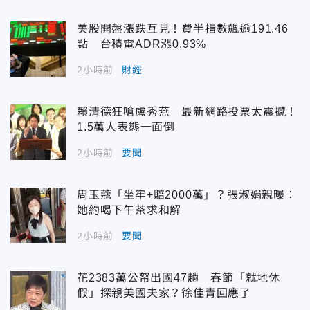
美股開盤漲跌互見！費半指數飆逾191.46
點 台積電ADR漲0.93%
2小時前
財經
賴清德狂嗆盧秀燕 最新網路投票太震撼！
1.5萬人表態一面倒
2小時前
要聞
周玉蔻「坐牢+賠2000萬」？張淑娟親曝：
她約喝下午茶求和解
2小時前
要聞
花2383萬公帑出國47趟 春節「就地休
假」探親美國夫家？徐佳青回應了