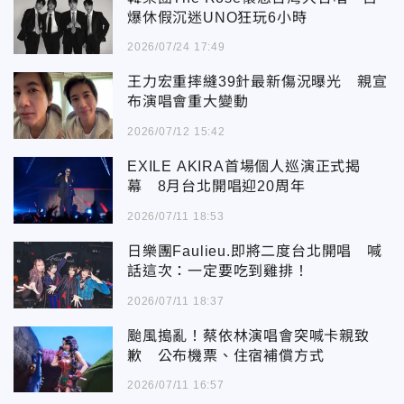
爆休假沉迷UNO狂玩6小時
2026/07/24 17:49
王力宏重摔縫39針最新傷況曝光 親宣
布演唱會重大變動
2026/07/12 15:42
EXILE AKIRA首場個人巡演正式揭
幕 8月台北開唱迎20周年
2026/07/11 18:53
日樂團Faulieu.即將二度台北開唱 喊
話這次：一定要吃到雞排！
2026/07/11 18:37
颱風搗亂！蔡依林演唱會突喊卡親致
歉 公布機票、住宿補償方式
2026/07/11 16:57