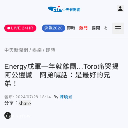
LIVE 24HR
決戰2026
即時
熱門
要聞
社會
娛樂
中天新聞網
娛樂
即時
Energy成軍一年就離團...Toro痛哭揭
阿公遺憾 阿弟喊話：是最好的兄
弟！
發布:
2024/07/28 18:14
By
陳曉涵
share
分享：
play_arrow