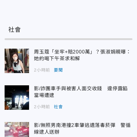
社會
周玉蔻「坐牢+賠2000萬」？張淑娟親曝：
她約喝下午茶求和解
2小時前
要聞
影/詐團車手與被害人面交收錢 違停露餡
當場遭逮
2小時前
社會
影/無照男南港撞2車肇逃遺落毒菸彈 警循
線逮人送辦