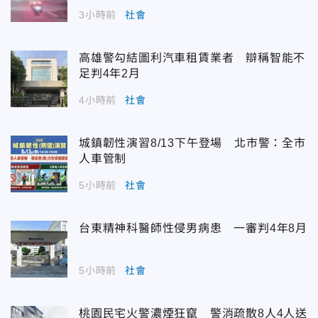
3小時前
社會
高雄警勾結圖利汽車租賃業者 辯稱智能不
足判4年2月
4小時前
社會
城鎮韌性演習8/13下午登場 北市警：全市
人車管制
5小時前
社會
台東精神科醫師性侵男病患 一審判4年8月
5小時前
社會
桃園民宅火警濃煙狂竄 警消疏散8人4人送