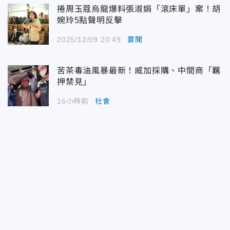
捲周玉蔻烏龍爆料張淑娟「滾床單」案！胡
婉玲5點聲明反擊
2025/12/09 20:49
要聞
苦茶毒油風暴最新！威加採購、中間商「羈
押禁見」
16小時前
社會