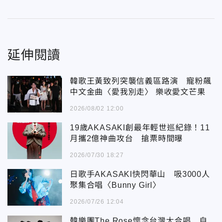
延伸閱讀
韓歌王黃致列突襲信義區路演 寵粉飆
中文金曲〈愛我別走〉 樂收愛文芒果
2026/08/02 12:00
19歲AKASAKI創最年輕世巡紀錄！11
月攜2億神曲攻台 搶票時間曝
2026/07/30 18:27
日歌手AKASAKI快閃華山 吸3000人
聚集合唱〈Bunny Girl〉
2026/07/26 12:04
韓樂團The Rose懷念台灣大合唱 自