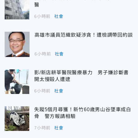
醫
6小時前
社會
高雄市議員范織欽疑涉貪！遭檢調帶回約談
6小時前
社會
影/新店耕莘醫院醫療暴力 男子嫌診斷書
開太慢毆人遭逮
6小時前
社會
失蹤5個月尋獲！新竹60歲男山谷墜車成白
骨 警方報請相驗
7小時前
社會