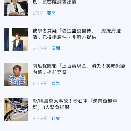
島」監察院調查出爐
1天前
要聞
被學者質疑「偽造監委自傳」 總統府澄
清：已檢還原件、非府方提供
6小時前
要聞
胡瓜保險箱「上百萬現金」消失！笑曝寵妻
內幕：提前穿幫
1小時前
娛樂
影/桃園重大事故！砂石車「逆向衝機車
群」3人緊急送醫
9小時前
社會