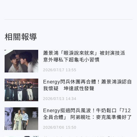
相關報導
蕭景鴻「眼淚說來就來」被封演技派
意外曝私下超龜毛小習慣
2026/07/17 13:55
Energy閃兵休團再合體！蕭景鴻淚認自
我懷疑 坤達感性發聲
2026/07/13 14:34
Energy挺過閃兵風波！牛奶鬆口「712
全員合體」 阿弟親吐：麥克風準備好了
2026/07/06 15:50