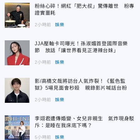
粉絲心碎！網紅「肥大叔」驚傳離世 粉專
證實噩耗
2小時前
娛樂
JJA壓軸卡司曝光！孫淑媚首登國際音樂
節 放話「讓世界看見正港辣台妹」
2小時前
娛樂
影/高橋文哉將訪台人氣炸裂！《藍色監
獄》5場見面會秒殺 親錄影片喊話台粉
2小時前
娛樂
李翊君遭傳婚變、女兒非親生 氣炸現身駁
斥：是睡在我床底下嗎？
5小時前
娛樂