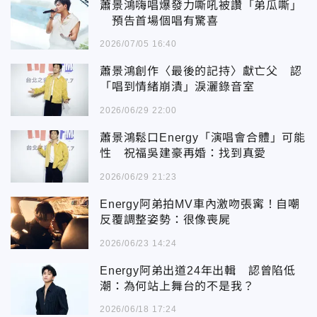
蕭景鴻嗨唱爆發力嘶吼被讚「弟瓜嘶」
預告首場個唱有驚喜
2026/07/05 16:40
蕭景鴻創作〈最後的記持〉獻亡父 認
「唱到情緒崩潰」淚灑錄音室
2026/06/29 22:00
蕭景鴻鬆口Energy「演唱會合體」可能
性 祝福吳建豪再婚：找到真愛
2026/06/29 21:23
Energy阿弟拍MV車內激吻張寗！自嘲
反覆調整姿勢：很像喪屍
2026/06/23 14:24
Energy阿弟出道24年出輯 認曾陷低
潮：為何站上舞台的不是我？
2026/06/18 17:24