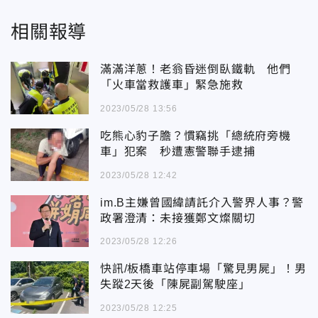
相關報導
滿滿洋蔥！老翁昏迷倒臥鐵軌 他們
「火車當救護車」緊急施救
2023/05/28 13:56
吃熊心豹子膽？慣竊挑「總統府旁機
車」犯案 秒遭憲警聯手逮捕
2023/05/28 12:42
im.B主嫌曾國緯請託介入警界人事？警
政署澄清：未接獲鄭文燦關切
2023/05/28 12:26
快訊/板橋車站停車場「驚見男屍」！男
失蹤2天後「陳屍副駕駛座」
2023/05/28 12:25