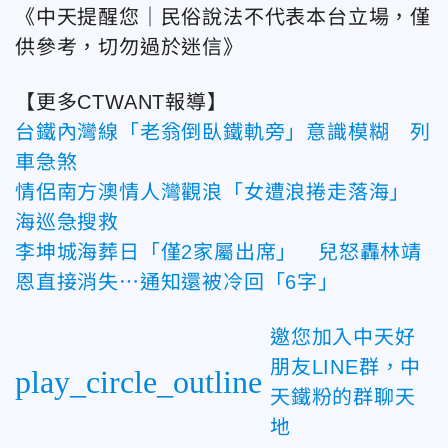
《中天提醒您｜民俗說法不代表本台立場，僅
供參考，切勿過於迷信》
【更多CTWANT報導】
台鐵內灣線「老翁倒臥鐵軌旁」意識模糊 列
車急煞
情侶南方澳情人灣觀浪「女遭浪捲走落海」
海巡急搜救
李坤城海葬日「僅2家屬出席」 兒怒轟林靖
恩直接消失⋯通知還被冷回「6字」
邀您加入中天好
朋友LINE群，中
play_circle_outline
天鐵粉的群聊天
地