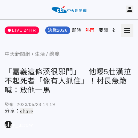
LIVE 24HR
決戰2026
即時
熱門
要聞
社會
娛樂
中天新聞網
生活
總覽
「嘉義這條溪很邪門」 他曝5壯漢拉
不起死者「像有人抓住」！村長急跪
喊：放他一馬
發布:
2023/05/28 14:19
share
分享：
play_arrow