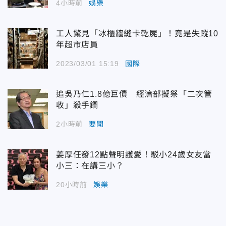
4小時前
娛樂
工人驚見「冰櫃牆縫卡乾屍」！竟是失蹤10
年超市店員
2023/03/01 15:19
國際
追吳乃仁1.8億巨債 經濟部擬祭「二次管
收」殺手鐧
2小時前
要聞
姜厚任發12點聲明護愛！駁小24歲女友當
小三：在講三小？
20小時前
娛樂