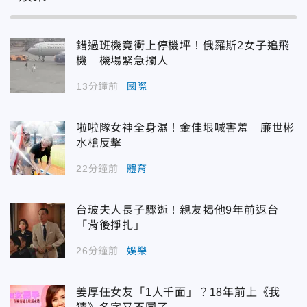
錯過班機竟衝上停機坪！俄羅斯2女子追飛
機 機場緊急攔人
13分鐘前
國際
啦啦隊女神全身濕！金佳垠喊害羞 廉世彬
水槍反擊
22分鐘前
體育
台玻夫人長子驟逝！親友揭他9年前返台
「背後掙扎」
26分鐘前
娛樂
姜厚任女友「1人千面」？18年前上《我