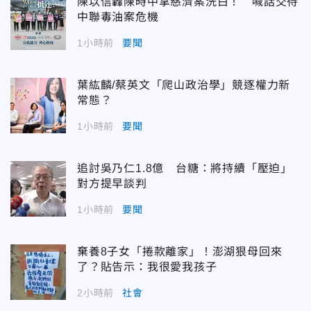
陳以信轟陳時中拿慈濟案洗白！ 喊話交待
中聯毒油案危機
1小時前
要聞
葉紘麟/蔡英文「爬山政治學」競逐權力新
常態？
1小時前
要聞
追討吳乃仁1.8億 台糖：將持續「壓迫」
對方提早談判
1小時前
要聞
棄養8子女「捲款離家」！澎湖狠母回來
了？貼告示：我很愛我孩子
2小時前
社會