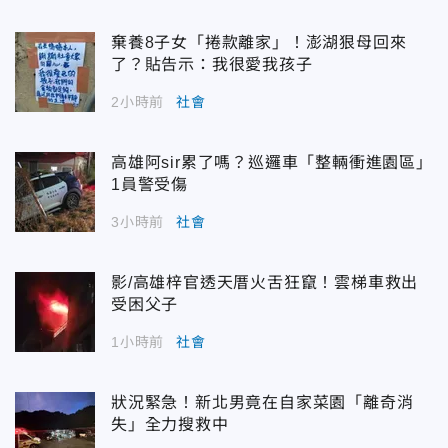
棄養8子女「捲款離家」！澎湖狠母回來
了？貼告示：我很愛我孩子
2小時前
社會
高雄阿sir累了嗎？巡邏車「整輛衝進園區」
1員警受傷
3小時前
社會
影/高雄梓官透天厝火舌狂竄！雲梯車救出
受困父子
1小時前
社會
狀況緊急！新北男竟在自家菜園「離奇消
失」全力搜救中