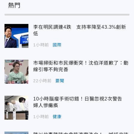
熱門
李在明民調連4跌 支持率降至43.3%創新
低
1小時前
國際
市場掃街和市民爆衝突！沈伯洋道歉了：動
線引導不夠完善
22小時前
要聞
10小時腦瘤手術切錯！日醫忽視2次警告
婦人慘癱瘓
1小時前
健康