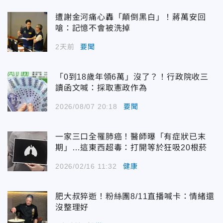
遭謝金河痛心轟「顛倒黑白」！蔣萬安回
嗆：記憶不會被洗掉
2天前
要聞
「0到18歲年領6萬」沒了？！行政院收三
讀函文喊：採取憲政作為
2026/08/07 20:18
要聞
一家三口全罹肺癌！醫師曝「有症狀已末
期」…這東西超毒：打開等於狂吸20根菸
2026/02/16 11:32
健康
肥大叔猝逝！粉絲團8/11直播喊卡：情緒還
沒整理好