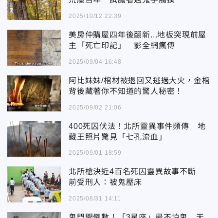
2025/10/12 22:39
美房仲購屋四年後翻新...地板突現前屋
主「死亡印記」 影全網瘋傳
2025/09/04 16:48
阿比妹妹/棺材被退回又逃過大火，金棺
背後藏著你不知道的驚人秘密！
2025/09/02 21:06
400死囚伏法！北所靈異事件頻傳 地
藏王照片驚見「七孔流血」
2025/09/01 18:59
北所槍決近4百名死囚靈異故事不斷
前受刑人：被鬼壓床
2025/08/31 14:11
鬼門開倒數！「3星座」最不怕鬼 天