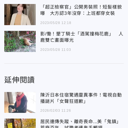
「超正檢察官」公開男裝照！短髮樣貌
曝 大方認3年沒穿：上班都穿女裝
2023/05/28 12:18
影/慟！墾丁騎士「酒駕撞梅花鹿」 人
鹿雙亡畫面曝光
2023/05/28 11:03
延伸閱讀
陳沂日本住宿驚遇靈異事件！電視自動
播謎片「女聲狂道歉」
2026/02/03 11:26
居民連傳失蹤、離奇喪命...美「鬼鎮」
荒廢百年 試膽者遇鬼手觸摸