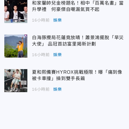
和家馨帥兒金榜題名！相中「百萬名畫」當
升學禮 何豪傑自嘲漏氣買不起
16小時前
娛樂
白海豚攪局花蓮竟放晴！蕭景鴻擺脫「旱災
大使」 品冠首訪富里揭新計劃
16小時前
娛樂
夏和熙備賽HYROX挑戰極限！曝「痛到像
被卡車撞」操到雙手長繭
16小時前
娛樂