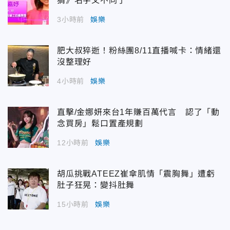
猜》名字又不同了
3小時前
娛樂
肥大叔猝逝！粉絲團8/11直播喊卡：情緒還
沒整理好
4小時前
娛樂
直擊/金娜妍來台1年賺百萬代言 認了「動
念買房」鬆口置產規劃
12小時前
娛樂
胡瓜挑戰ATEEZ崔傘肌情「震胸舞」遭虧
肚子狂晃：變抖肚舞
15小時前
娛樂