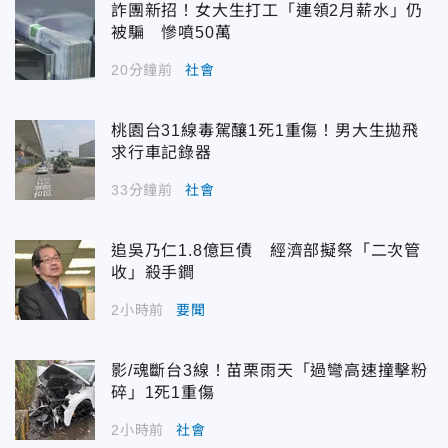
詐團新招！女大生打工「連領2月薪水」仍
被騙 慘噴50萬
20分鐘前
社會
桃園台31線毒駕釀1死1重傷！男大生拋飛
求行車記錄器
33分鐘前
社會
追吳乃仁1.8億巨債 經濟部擬祭「二次管
收」殺手鐧
2小時前
要聞
影/魂斷台3線！苗栗雨天「過彎高速撞擊粉
碎」1死1重傷
2小時前
社會