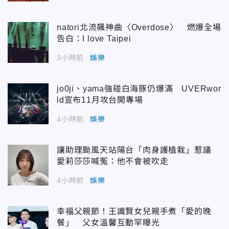
natori北流飆神曲〈Overdose〉 燃爆全場
告白：I love Taipei
3小時前
娛樂
jo0ji、yama強碰白海豚仍爆滿 UVERwor
ld宣布11月攻台開專場
4小時前
娛樂
讓助理颱風天站陽台「肉身護植栽」惹議
愛莉莎莎喊冤：他不會被吹走
4小時前
娛樂
幸福父親節！王識賢女兒親手煮「愛的晚
餐」 父女溫馨互動罕曝光