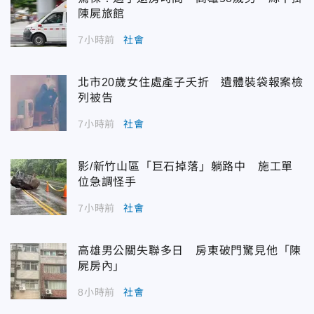
陳屍旅館
7小時前
社會
北市20歲女住處產子夭折 遺體裝袋報案檢
列被告
7小時前
社會
影/新竹山區「巨石掉落」躺路中 施工單
位急調怪手
7小時前
社會
高雄男公關失聯多日 房東破門驚見他「陳
屍房內」
8小時前
社會