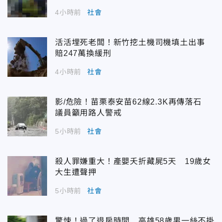
4小時前
社會
活活埋死老闆！新竹挖土機司機填土出事
賠247萬換緩刑
4小時前
社會
影/危險！苗栗泰安苗62線2.3K再傳落石
議員籲用路人警戒
5小時前
社會
殺人罪嫌重大！產嬰夭折藏屍5天 19歲女
大生遭聲押
5小時前
社會
驚悚！過了退房時間 高雄58歲男一絲不掛