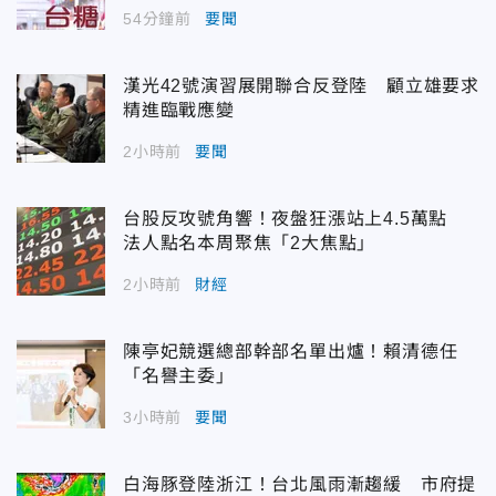
54分鐘前
要聞
漢光42號演習展開聯合反登陸 顧立雄要求
精進臨戰應變
2小時前
要聞
台股反攻號角響！夜盤狂漲站上4.5萬點
法人點名本周聚焦「2大焦點」
2小時前
財經
陳亭妃競選總部幹部名單出爐！賴清德任
「名譽主委」
3小時前
要聞
白海豚登陸浙江！台北風雨漸趨緩 市府提