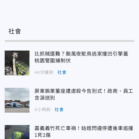
社會
比抓賊還難？颱風夜鴕鳥逃家撞凹引擎蓋
桃園警圍捕制伏
44分鐘前
社會
屏東鎢業董座遭虐殺今告別式！政商、員工
含淚送別
4小時前
社會
嘉義義竹死亡車禍！姑姪閃違停遭後車追撞
1死1傷