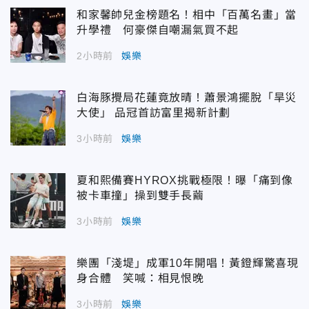
和家馨帥兒金榜題名！相中「百萬名畫」當
升學禮 何豪傑自嘲漏氣買不起
2小時前
娛樂
白海豚攪局花蓮竟放晴！蕭景鴻擺脫「旱災
大使」 品冠首訪富里揭新計劃
3小時前
娛樂
夏和熙備賽HYROX挑戰極限！曝「痛到像
被卡車撞」操到雙手長繭
3小時前
娛樂
樂團「淺堤」成軍10年開唱！黃鐙輝驚喜現
身合體 笑喊：相見恨晚
3小時前
娛樂