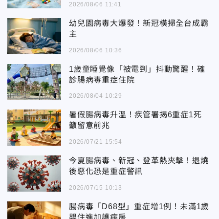
2026/08/06 11:41
幼兒園病毒大爆發！新冠橫掃全台成霸
主
2026/08/06 10:36
1歲童睡覺像「被電到」抖動驚醒！確
診腸病毒重症住院
2026/08/04 10:29
暑假腸病毒升溫！疾管署揭6重症1死
籲留意前兆
2026/07/21 15:54
今夏腸病毒、新冠、登革熱夾擊！退燒
後惡化恐是重症警訊
2026/07/15 10:13
腸病毒「D68型」重症增1例！未滿1歲
嬰住進加護病房