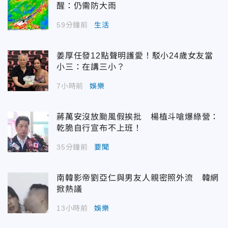
醒：仍需防大雨
59分鐘前
生活
姜厚任發12點聲明護愛！駁小24歲女友當
小三：在講三小？
7小時前
娛樂
蔣萬安沒放颱風假挨批 楊植斗嗆爆綠營：
乾脆自行宣布不上班！
35分鐘前
要聞
南韓影帝劉亞仁與男友人親密照外流 韓網
掀熱議
13小時前
娛樂