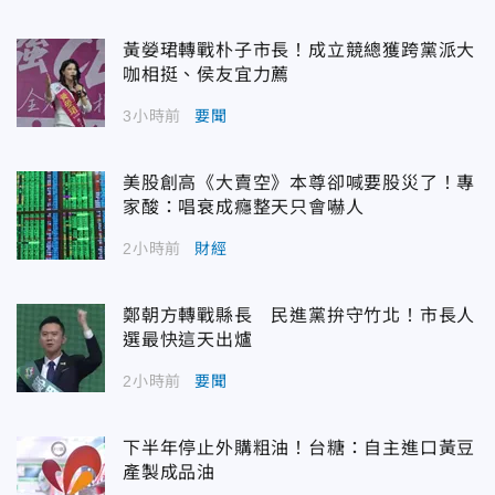
黃嫈珺轉戰朴子市長！成立競總獲跨黨派大
咖相挺、侯友宜力薦
3小時前
要聞
美股創高《大賣空》本尊卻喊要股災了！專
家酸：唱衰成癮整天只會嚇人
2小時前
財經
鄭朝方轉戰縣長 民進黨拚守竹北！市長人
選最快這天出爐
2小時前
要聞
下半年停止外購粗油！台糖：自主進口黃豆
產製成品油