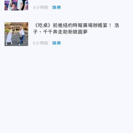
4小時前
娛樂
《吃桌》前進紐約時報廣場辦婚宴！ 浩
子、千千奔走助新娘圓夢
5小時前
娛樂