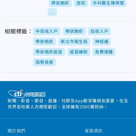
帶狀皰疹
皮蛇
外科醫生陳榮堅
...
相關標籤：
中低收入戶
帶狀皰疹
低收入戶
帶狀疱疹
新北市衛生局
神經痛
帶狀疱疹疫苗
疫苗補助
免費接種
弱勢長者
新聞、影音、節目、直播、社群及App都深獲網友喜愛，在全
世界各地華人亦頗受歡迎，全球擁有2000萬粉絲。
關於我們
客服資訊