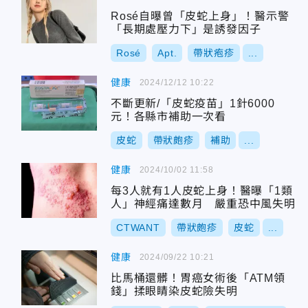
Rosé自曝曾「皮蛇上身」！醫示警
「長期處壓力下」是誘發因子
Rosé
Apt.
帶狀疱疹
...
健康
2024/12/12 10:22
不斷更新/「皮蛇疫苗」1針6000
元！各縣市補助一次看
皮蛇
帶狀皰疹
補助
...
健康
2024/10/02 11:58
每3人就有1人皮蛇上身！醫曝「1類
人」神經痛達數月 嚴重恐中風失明
CTWANT
帶狀皰疹
皮蛇
...
健康
2024/09/22 10:21
比馬桶還髒！胃癌女術後「ATM領
錢」揉眼睛染皮蛇險失明