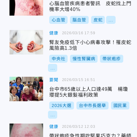
心腦血管疾病患者警訊 皮蛇找上門
機率大增40%
心血管
腦血管
皮蛇
...
健康
2026/03/16 17:59
腎友免疫低下小心病毒攻擊！罹皮蛇
風險高1.3倍
中央社
慢性腎臟病
帶狀疱疹
...
要聞
2026/03/15 16:51
台中市65歲以上人口達49萬 楊瓊
瓔提5大銀髮福利政策
2026大選
台中市長選舉
國民黨
...
健康
2026/03/12 12:03
帶狀皰疹急性期吃堅果巧克力？藥師