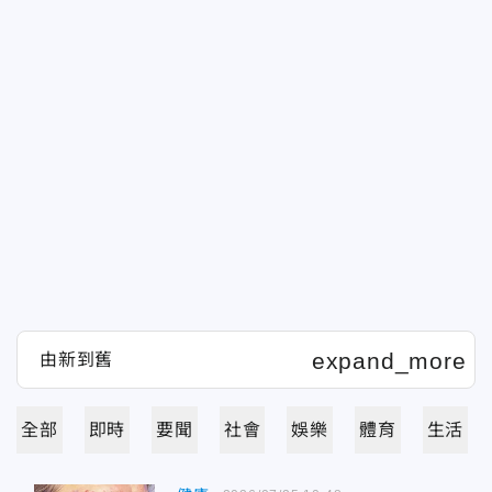
全部
即時
要聞
社會
娛樂
體育
生活