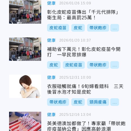
健康
2026/01/26 15:09
彰化皮蛇疫苗傳出「千元代排隊」
衛生局：最高罰25萬！
皮蛇疫苗
皮蛇
帶狀皰疹
...
健康
2026/01/20 10:37
補助省下萬元！彰化皮蛇疫苗今開
打 一早民眾排爆
皮蛇
皮蛇疫苗
帶狀皰疹
...
健康
2025/12/31 10:00
衣服碰觸就痛！6旬婦看錯科 三天
後冒水泡才知是皮蛇
帶狀疱疹
皮蛇
頸肩痠痛
...
健康
2025/12/16 13:04
英美德澳加都做了！專家籲「帶狀皰
疹疫苗納公費」因應高齡浪潮