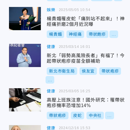
娛樂
2025/05/05 10:54
楊貴媚罹皮蛇「痛到站不起來」！神
經痛折磨2個月近況曝
楊貴媚
神經痛
帶狀皰疹
...
健康
2025/03/14 16:01
新北「弱勢高風險長者」有福了！今
起帶狀疱疹疫苗全額補助
新北市衛生局
侯友宜
帶狀疱疹
...
健康
2025/03/05 16:25
高壓上班族注意！國外研究：罹帶狀
疱疹機率恐增加14%
帶狀疱疹
皮蛇
中央社
...
健康
2024/12/16 15:53