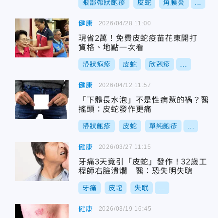
眼部帶狀皰疹
皮蛇
角膜炎
...
健康
2026/04/28 11:00
現省2萬！免費皮蛇疫苗花東開打
資格、地點一次看
帶狀疱疹
皮蛇
欣剋疹
...
健康
2026/04/12 11:57
「下體長水泡」不是性病惹的禍？醫
搖頭：皮蛇發作更痛
帶狀皰疹
皮蛇
單純皰疹
...
健康
2026/03/27 11:15
牙痛3天竟引「皮蛇」發作！32歲工
程師右臉潰爛 醫：恐失明失聰
牙痛
皮蛇
失眠
...
健康
2026/03/19 16:45