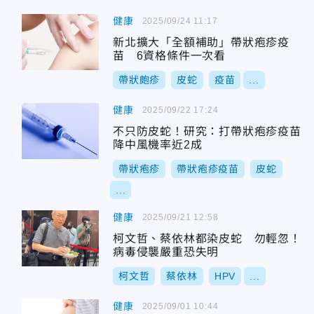
健康
2025/09/24 11:17
新北擴大「全額補助」帶狀疱疹疫
苗 6資格條件一次看
帶狀皰疹
皮蛇
疫苗
...
健康
2025/09/22 17:24
不只防皮蛇！研究：打帶狀疱疹疫苗
降中風機率近2成
帶狀疱疹
帶狀疱疹疫苗
皮蛇
...
健康
2025/09/21 12:58
柯文哲、蔡依林都染皮蛇 勿輕忽！
病毒侵襲嚴重恐失明
柯文哲
蔡依林
HPV
...
健康
2025/09/01 10:44