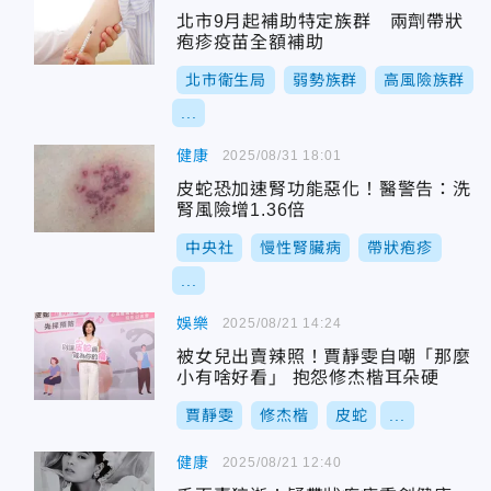
北市9月起補助特定族群 兩劑帶狀
疱疹疫苗全額補助
北市衛生局
弱勢族群
高風險族群
...
健康
2025/08/31 18:01
皮蛇恐加速腎功能惡化！醫警告：洗
腎風險增1.36倍
中央社
慢性腎臟病
帶狀疱疹
...
娛樂
2025/08/21 14:24
被女兒出賣辣照！賈靜雯自嘲「那麼
小有啥好看」 抱怨修杰楷耳朵硬
賈靜雯
修杰楷
皮蛇
...
健康
2025/08/21 12:40