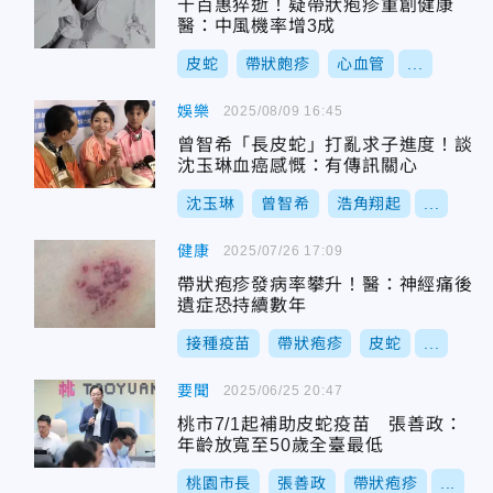
千百惠猝逝！疑帶狀疱疹重創健康
醫：中風機率增3成
皮蛇
帶狀皰疹
心血管
...
娛樂
2025/08/09 16:45
曾智希「長皮蛇」打亂求子進度！談
沈玉琳血癌感慨：有傳訊關心
沈玉琳
曾智希
浩角翔起
...
健康
2025/07/26 17:09
帶狀疱疹發病率攀升！醫：神經痛後
遺症恐持續數年
接種疫苗
帶狀疱疹
皮蛇
...
要聞
2025/06/25 20:47
桃市7/1起補助皮蛇疫苗 張善政：
年齡放寬至50歲全臺最低
桃園市長
張善政
帶狀疱疹
...