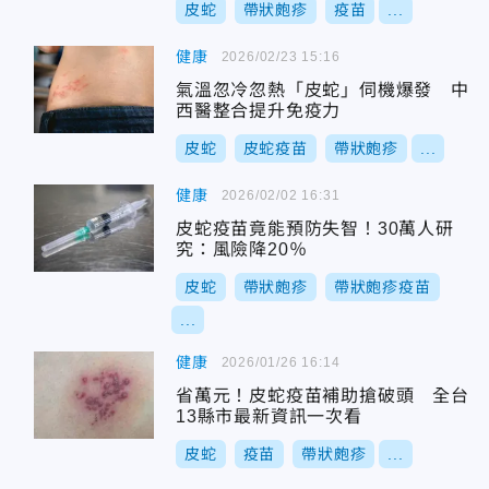
皮蛇
帶狀皰疹
疫苗
...
健康
2026/02/23 15:16
氣溫忽冷忽熱「皮蛇」伺機爆發 中
西醫整合提升免疫力
皮蛇
皮蛇疫苗
帶狀皰疹
...
健康
2026/02/02 16:31
皮蛇疫苗竟能預防失智！30萬人研
究：風險降20％
皮蛇
帶狀皰疹
帶狀皰疹疫苗
...
健康
2026/01/26 16:14
省萬元！皮蛇疫苗補助搶破頭 全台
13縣市最新資訊一次看
皮蛇
疫苗
帶狀皰疹
...