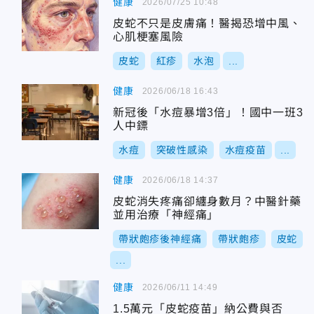
健康
2026/07/25 10:48
皮蛇不只是皮膚痛！醫揭恐增中風、
心肌梗塞風險
皮蛇
紅疹
水泡
...
健康
2026/06/18 16:43
新冠後「水痘暴增3倍」！國中一班3
人中鏢
水痘
突破性感染
水痘疫苗
...
健康
2026/06/18 14:37
皮蛇消失疼痛卻纏身數月？中醫針藥
並用治療「神經痛」
帶狀皰疹後神經痛
帶狀皰疹
皮蛇
...
健康
2026/06/11 14:49
1.5萬元「皮蛇疫苗」納公費與否