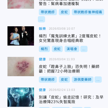
警告：幫病毒加速複製
帶狀皰疹
皮蛇
帶狀皰疹後神經痛
...
娛樂
2026/03/08 10:07
楊烈「魔鬼訓練太累」2度罹皮蛇！
女兒驚喜現身合唱經典歌
楊烈
皮蛇
演唱會
...
健康
2026/03/04 11:03
皮蛇「蹬鼻子上臉」恐失明！藥師
籲：把握72小時治療期
帶狀皰疹
皮蛇
游佩雯藥師
...
健康
2026/02/24 13:03
別讓「皮蛇」偷走記憶！研究：及早
治療降23%失智風險