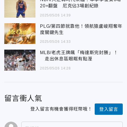
20+翻盤 尼克佔3場創紀錄
2025/05/26 14:39
PLG/第四節就靠他！領航猿盧峻翔奪年
度關鍵先生
2025/05/26 14:33
MLB/老虎王牌飆「梅達斯完封勝」！
走出休息區眼眶有點溼
2025/05/26 14:28
留言衝人氣
登入留言有機會獲得旺幣哦！
登入留言