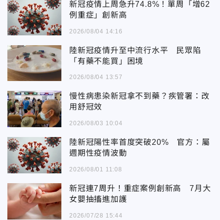
新冠疫情上周急升74.8%！單周「增62
例重症」創新高
2026/08/04 14:16
陸新冠疫情升至中流行水平 民眾陷
「有藥不能買」困境
2026/08/04 13:57
慢性病患染新冠拿不到藥？疾管署：改
用舒冠效
2026/08/03 10:04
陸新冠陽性率首度突破20% 官方：屬
週期性疫情波動
2026/08/01 11:08
新冠連7周升！重症案例創新高 7月大
女嬰抽搐進加護
2026/07/28 15:44