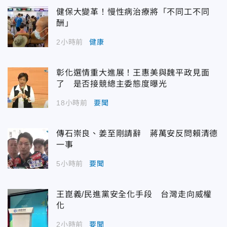
健保大變革！慢性病治療將「不同工不同
酬」
2小時前
健康
彰化選情重大進展！王惠美與魏平政見面
了 是否接競總主委態度曝光
18小時前
要聞
傳石崇良、姜至剛請辭 蔣萬安反問賴清德
一事
5小時前
要聞
王崑義/民進黨安全化手段 台灣走向威權
化
2小時前
要聞