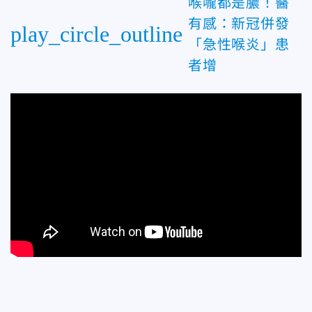
喉嚨都是膿！醫
有感：新冠併發
play_circle_outline
「急性喉炎」患
者增