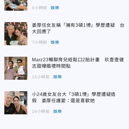
5小時前
娛樂
姜厚任女友稱「擁有3碩1博」學歷遭疑 台
大回應了
7小時前
娛樂
Marz23暢聊育兒經鬆口2胎計畫 玖壹壹健
志甜曝婚禮時間點
15小時前
娛樂
小24歲女友台大「3碩1博」學歷遭疑造
假 姜厚任護愛：還是喜歡她
16小時前
娛樂