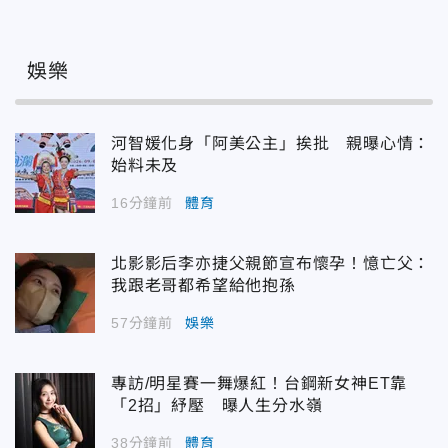
娛樂
河智媛化身「阿美公主」挨批 親曝心情：
始料未及
16分鐘前
體育
北影影后李亦捷父親節宣布懷孕！憶亡父：
我跟老哥都希望給他抱孫
57分鐘前
娛樂
專訪/明星賽一舞爆紅！台鋼新女神ET靠
「2招」紓壓 曝人生分水嶺
38分鐘前
體育