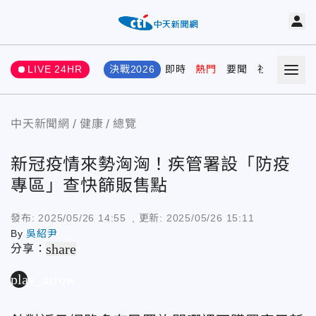
LIVE 24HR
決戰2026
即時
熱門
要聞
社會
娛樂
中天新聞網
健康
總覽
新冠疫情來勢洶洶！疾管署設「防疫
專區」查快篩販售點
發布:
2025/05/26 14:55
, 更新:
2025/05/26 15:11
By
吳紹尹
share
分享：
play_arrow