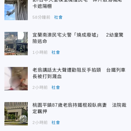
卡遮陽棚
58分鐘前
社會
宜蘭南澳民宅火警「燒成廢墟」 2幼童驚
險逃命
1小時前
社會
老翁講話太大聲遭勸阻反手掐頸 台鐵列車
長被打到濺血
2小時前
社會
桃園平鎮87歲老翁持鐵棍殺臥病妻 法院裁
定羈押
2小時前
社會