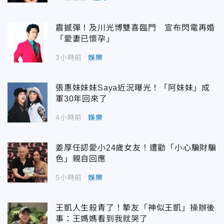
震撼彈！及川光博雙喜臨門 宣布閃電再婚
「愛妻已懷孕」
3小時前
娛樂
張惠妹妹妹Saya近況曝光！「阿妹妹」成
軍30年回來了
4小時前
娛樂
姜厚任認愛小24歲女友！遭勸「小心騙財騙
色」親自回應
5小時前
娛樂
王凱人生殺青了！摯友「神似王凱」操辦後
事：王媽媽看到我就哭了