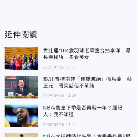
延伸閱讀
世壯運/104歲羽球老頑童合拍李洋 曝
長壽秘訣：多看美女
2025/05/26 15:57
影/川普控南非「種族滅絕」搞烏龍 蔡
正元：鬧笑話但不單純
2025/05/26 14:45
NBA/詹皇下季是否再戰一年？經紀
人：我不知道
2025/05/26 14:41
NBA/大逆轉時代來臨！本季季後賽6場