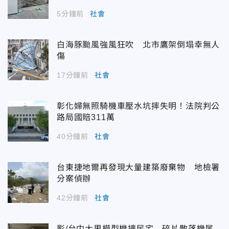
5分鐘前
社會
白海豚颱風強風狂吹 北市鷹架倒塌幸無人
傷
17分鐘前
社會
彰化婦無照騎機車壓水坑摔失明！法院判公
路局國賠311萬
40分鐘前
社會
台東捷地爾再發現大量建築廢棄物 地檢署
分案偵辦
42分鐘前
社會
影/台中大里模型機撞民宅 碎片散落機尾