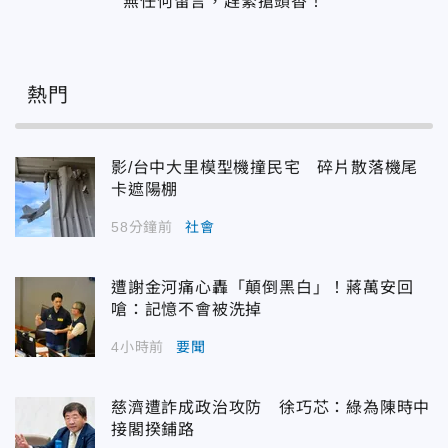
無任何留言，趕緊搶頭香！
熱門
影/台中大里模型機撞民宅 碎片散落機尾
卡遮陽棚
58分鐘前
社會
遭謝金河痛心轟「顛倒黑白」！蔣萬安回
嗆：記憶不會被洗掉
4小時前
要聞
慈濟遭詐成政治攻防 徐巧芯：綠為陳時中
接閣揆鋪路