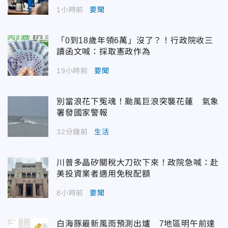
1小時前
要聞
「0到18歲年領6萬」沒了？！行政院收三
讀函文喊：採取憲政作為
19小時前
要聞
別當浪花下冤魂！颱風巨浪突襲花蓮 氣象
署發國家警報
32分鐘前
生活
川普多晶矽關稅大刀砍下來！政院急喊：赴
美投資業者適用免稅配額
8小時前
要聞
白海豚最新風雨預測出爐 7地區明午前達