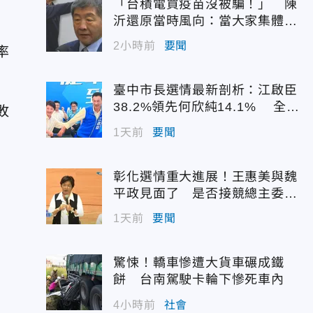
「台積電買疫苗沒被騙！」 陳
沂還原當時風向：當大家集體失
憶？
2小時前
要聞
率
臺中市長選情最新剖析：江啟臣
38.2%領先何欣純14.1% 全世
敗
代支持度全面居首
1天前
要聞
彰化選情重大進展！王惠美與魏
平政見面了 是否接競總主委態
度曝光
1天前
要聞
驚悚！轎車慘遭大貨車碾成鐵
餅 台南駕駛卡輪下慘死車內
4小時前
社會