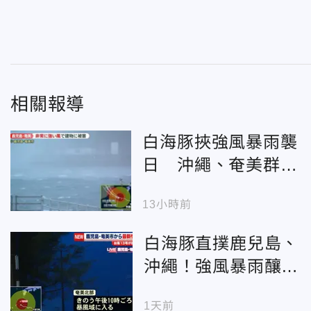
相關報導
白海豚挾強風暴雨襲
日 沖繩、奄美群島
傳災情
13小時前
白海豚直撲鹿兒島、
沖繩！強風暴雨釀停
電 8地區發布疏散令
1天前