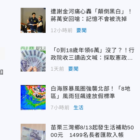
遭謝金河痛心轟「顛倒黑白」！
蔣萬安回嗆：記憶不會被洗掉
12小時前
要聞
「0到18歲年領6萬」沒了？！行
政院收三讀函文喊：採取憲政作
為
1天前
要聞
知
白海豚暴風圈強襲北部！「8地
區」風雨狂飆達放假標準
去
7小時前
生活
苗栗三灣鄉8/13起發生活補助50
00元 1499名長者匯款入帳