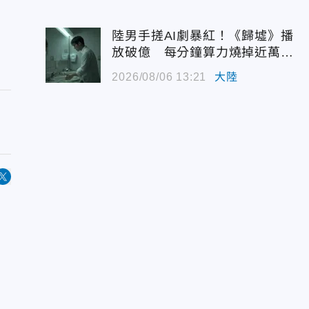
陸男手搓AI劇暴紅！《歸墟》播
放破億 每分鐘算力燒掉近萬台
幣
2026/08/06 13:21
大陸