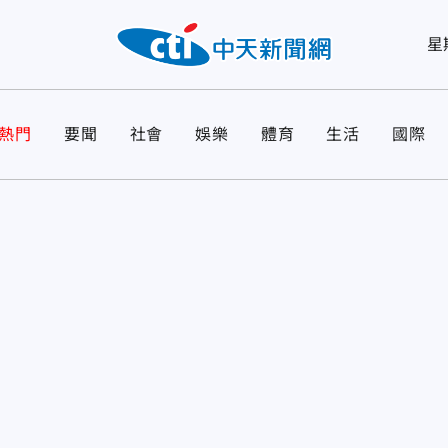
星
熱門
要聞
社會
娛樂
體育
生活
國際