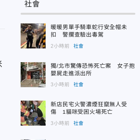
社會
暖暖男單手騎車蛇行安全帽未
扣 警攔查驗出毒駕
2小時前
社會
米
獨/北市驚傳恐怖死亡案 女子抱
嬰屍走進派出所
3小時前
社會
新店民宅火警濃煙狂竄無人受
傷 1貓咪受困火場死亡
3小時前
社會
航