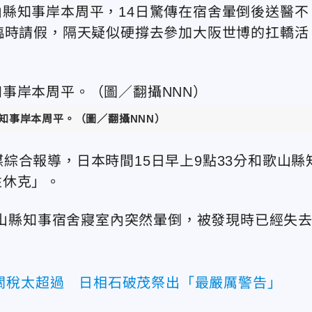
縣知事岸本周平，14日驚傳在宿舍暈倒後送醫不
臨時請假，隔天疑似硬撐去參加大阪世博的扛轎活
知事岸本周平。（圖／翻攝NNN）
媒綜合報導，日本時間
15
日早上
9
點
33
分和歌山縣
性休克」
。
歌山縣知事宿舍寢室內突然暈倒，被發現時已經失
關稅太超過 日相石破茂祭出「最嚴厲警告」