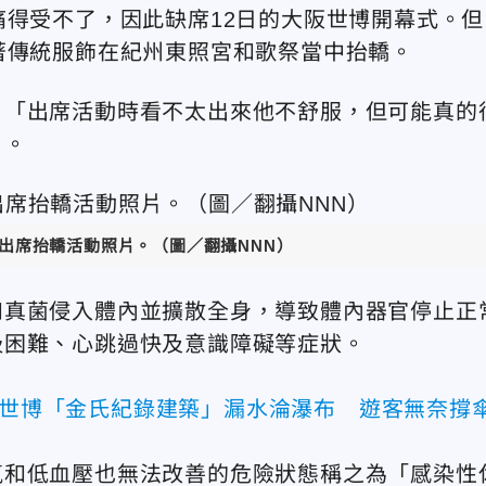
痛得受不了，因此缺席12日的大阪世博開幕式。但
著傳統服飾在紀州東照宮和歌祭當中抬轎。
，「出席活動時看不太出來他不舒服，但可能真的
」。
出席抬轎活動照片。（圖／翻攝NNN）
和真菌侵入體內並擴散全身，導致體內器官停止正
吸困難、心跳過快及意識障礙等症狀。
大阪世博「金氏紀錄建築」漏水淪瀑布 遊客無奈撐
氧和低血壓也無法改善的危險狀態稱之為「感染性