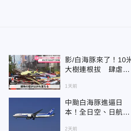
影/白海豚來了！10
大樹連根拔 肆虐沖
繩影像曝光
1天前
中颱白海豚進逼日
本！全日空、日航停
飛鹿兒島沖繩逾470
2天前