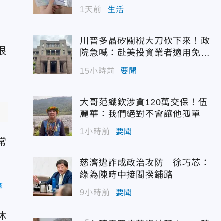
1天前
生活
川普多晶矽關稅大刀砍下來！政
很
院急喊：赴美投資業者適用免稅
配額
15小時前
要聞
大哥范織欽涉貪120萬交保！伍
麗華：我們絕對不會讓他孤單
1小時前
要聞
常
慈濟遭詐成政治攻防 徐巧芯：
綠為陳時中接閣揆鋪路
傘
9小時前
要聞
休