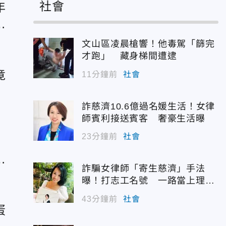
社會
年
金
文山區凌晨槍響！他毒駕「篩完
才跑」 藏身梯間遭逮
竟
11分鐘前
社會
客
詐慈濟10.6億過名媛生活！女律
師賓利接送賓客 奢豪生活曝
23分鐘前
社會
罰
詐騙女律師「寄生慈濟」手法
曝！打志工名號 一路當上理事
長
43分鐘前
社會
蛋