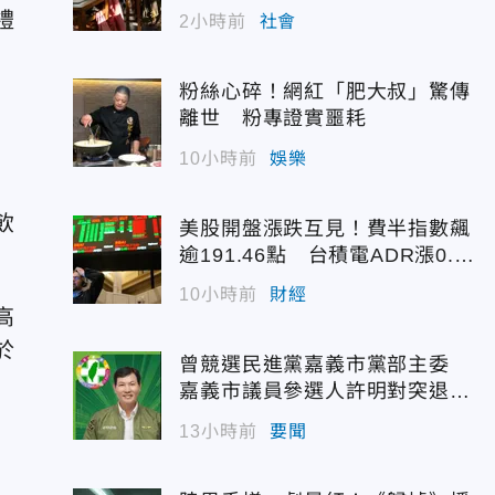
禮
2小時前
社會
粉絲心碎！網紅「肥大叔」驚傳
離世 粉專證實噩耗
10小時前
娛樂
飲
美股開盤漲跌互見！費半指數飆
逾191.46點 台積電ADR漲0.9
3%
10小時前
財經
高
於
曾競選民進黨嘉義市黨部主委
嘉義市議員參選人許明對突退
選！
13小時前
要聞