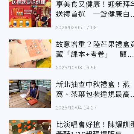
享美食又健康！迎新拜
送禮首選 一錠健康白
級保健禮盒
2026/02/05 17:08
故意增重？陸芒果禮盒
藏「課本+考卷」 顧
氣炸業者急道歉
2025/10/08 16:56
新北抽查中秋禮盒！燕
窩、茶葉包裝違規最高
15萬
2025/10/04 14:27
比演唱會好搶！陳耀訓