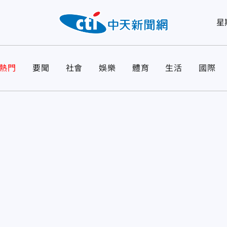
星
熱門
要聞
社會
娛樂
體育
生活
國際