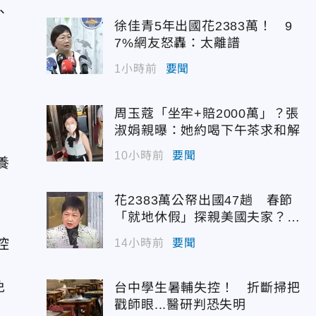
、
徐佳青5年出國花2383萬！ 9
7%網友怒轟：太離譜
1小時前
要聞
周玉蔻「坐牢+賠2000萬」？張
淑娟親曝：她約喝下午茶求和解
10小時前
要聞
養
花2383萬公帑出國47趟 春節
「就地休假」探親美國夫家？徐
佳青回應了
控
14小時前
要聞
免
台中學生暑輔失控！ 折斷掃把
戳師眼...醫研判恐失明