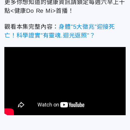
更多你想知道的健康資訊請鎖定每週六早上十
點<健康Do Re Mi>首播！
觀看本集完整內容：
身體"5大徵兆"迎接死
亡！科學證實"有靈魂.迴光返照"？