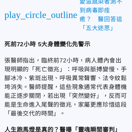
愛滋感染者測不
到病毒即痊
play_circle_outline
癒？ 醫回答這
「五大迷思」
死前72小時 5大身體變化先警示
張醫師指出，臨終前72小時，病人體內會出
現明顯的「死亡徵兆」：呼吸與脈搏變慢、手
腳冰冷、紫斑出現、呼吸異常聲響、法令紋鬆
垮消失。醫師提醒，這些現象通常代表身體機
能正逐步關閉，若出現「突然變好」，反而可
能是生命進入尾聲的徵兆，家屬更應珍惜這段
「最後交代的時間」。
人生跑馬燈是真的？醫曝「靈魂瞬間審判」