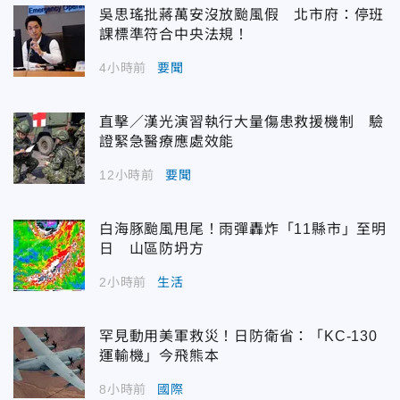
吳思瑤批蔣萬安沒放颱風假 北市府：停班
課標準符合中央法規！
4小時前
要聞
直擊／漢光演習執行大量傷患救援機制 驗
證緊急醫療應處效能
12小時前
要聞
白海豚颱風甩尾！雨彈轟炸「11縣市」至明
日 山區防坍方
2小時前
生活
罕見動用美軍救災！日防衛省：「KC-130
運輸機」今飛熊本
8小時前
國際