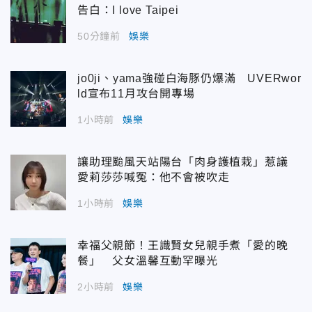
告白：I love Taipei
50分鐘前
娛樂
jo0ji、yama強碰白海豚仍爆滿 UVERwor
ld宣布11月攻台開專場
1小時前
娛樂
讓助理颱風天站陽台「肉身護植栽」惹議
愛莉莎莎喊冤：他不會被吹走
1小時前
娛樂
幸福父親節！王識賢女兒親手煮「愛的晚
餐」 父女溫馨互動罕曝光
2小時前
娛樂