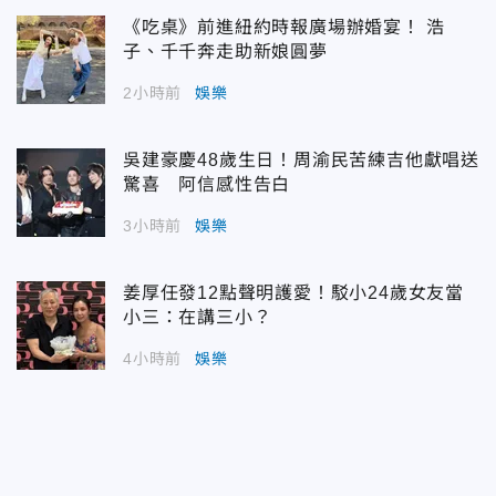
《吃桌》前進紐約時報廣場辦婚宴！ 浩
子、千千奔走助新娘圓夢
2小時前
娛樂
吳建豪慶48歲生日！周渝民苦練吉他獻唱送
驚喜 阿信感性告白
3小時前
娛樂
姜厚任發12點聲明護愛！駁小24歲女友當
小三：在講三小？
4小時前
娛樂