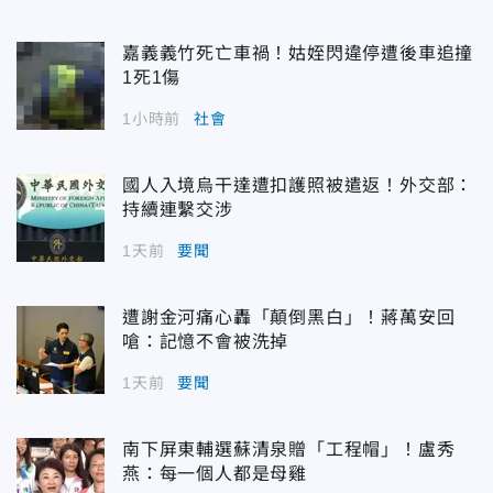
嘉義義竹死亡車禍！姑姪閃違停遭後車追撞
1死1傷
1小時前
社會
國人入境烏干達遭扣護照被遣返！外交部：
持續連繫交涉
1天前
要聞
遭謝金河痛心轟「顛倒黑白」！蔣萬安回
嗆：記憶不會被洗掉
1天前
要聞
南下屏東輔選蘇清泉贈「工程帽」！盧秀
燕：每一個人都是母雞