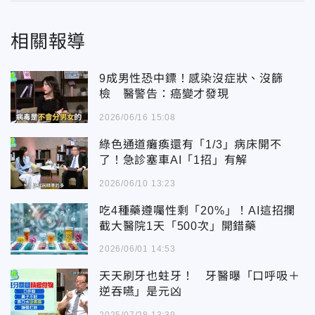
相關報導
9成男性恐中鏢！感染沒症狀、沒篩
檢 醫警告：癌變才發現
2026/06/16 15:08
綠色通道癱瘓還有「1/3」病床開不
了！急診塞車AI「1招」有解
2026/06/10 13:23
吃4種藥遵囑性剩「20%」！AI這招攔
截大醫院1天「500次」開錯藥
2026/06/01 14:53
天天刷牙也蛀牙！ 牙醫曝「口呼吸＋
逆吞嚥」是元凶