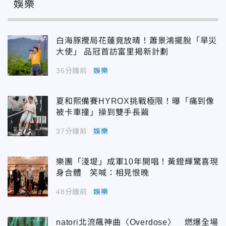
娛樂
白海豚攪局花蓮竟放晴！蕭景鴻擺脫「旱災
大使」 品冠首訪富里揭新計劃
36分鐘前
娛樂
夏和熙備賽HYROX挑戰極限！曝「痛到像
被卡車撞」操到雙手長繭
37分鐘前
娛樂
樂團「淺堤」成軍10年開唱！黃鐙輝驚喜現
身合體 笑喊：相見恨晚
48分鐘前
娛樂
natori北流飆神曲〈Overdose〉 燃爆全場