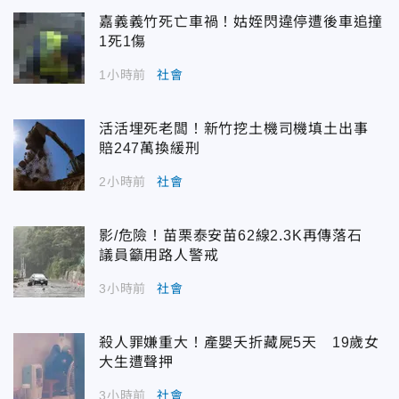
嘉義義竹死亡車禍！姑姪閃違停遭後車追撞
1死1傷
1小時前
社會
活活埋死老闆！新竹挖土機司機填土出事
賠247萬換緩刑
2小時前
社會
影/危險！苗栗泰安苗62線2.3K再傳落石
議員籲用路人警戒
3小時前
社會
殺人罪嫌重大！產嬰夭折藏屍5天 19歲女
大生遭聲押
3小時前
社會