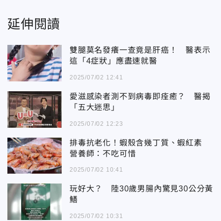
延伸閱讀
雙腿莫名發癢一查竟是肝癌！ 醫表示
這「4症狀」應盡速就醫
2025/07/02 12:41
愛滋感染者測不到病毒即痊癒？ 醫揭
「五大迷思」
2025/07/02 12:23
排毒抗老化！蝦殼含幾丁質、蝦紅素
營養師：不吃可惜
2025/07/02 10:41
玩好大？ 陸30歲男腸內驚見30公分黃
鱔
2025/07/02 10:31