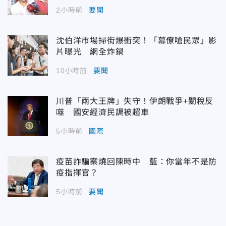
2小時前
要聞
沈伯洋市場掃街爆衝突！「幕僚嗆民眾」影
片曝光 網全炸鍋
10小時前
要聞
川普「兩大王牌」失守！伊朗戰爭+關稅反
噬 國安經濟民調被超車
5小時前
國際
疫苗詐騙案燒回陳時中 藍：你當年不是防
疫指揮官？
5小時前
要聞