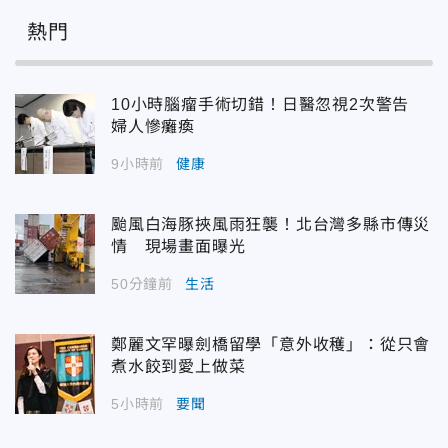
熱門
10小時腦瘤手術切錯！日醫忽視2次警告
婦人慘癱瘓
9小時前
健康
颱風白海豚挾風雨狂襲！北台灣多縣市傳災
情 現場畫面曝光
50分鐘前
生活
鄭麗文罕曝劍橋留學「意外收穫」：從只會
煮水餃到愛上做菜
5小時前
要聞