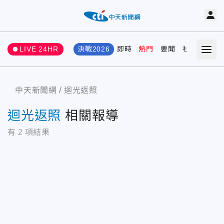
LIVE 24HR
決戰2026
即時
熱門
要聞
社會
娛樂
中天新聞網
迴光返照
迴光返照
相關報導
有
2
項結果