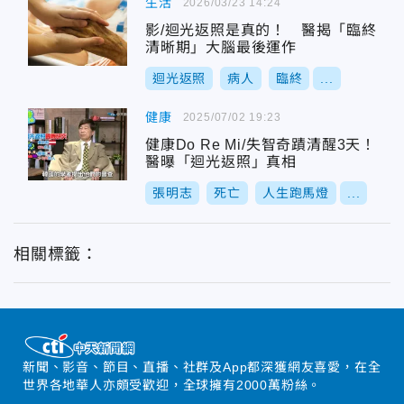
生活
2026/03/23 14:24
影/迴光返照是真的！ 醫揭「臨終
清晰期」大腦最後運作
迴光返照
病人
臨終
...
健康
2025/07/02 19:23
健康Do Re Mi/失智奇蹟清醒3天！
醫曝「迴光返照」真相
張明志
死亡
人生跑馬燈
...
相關標籤：
新聞、影音、節目、直播、社群及App都深獲網友喜愛，在全
世界各地華人亦頗受歡迎，全球擁有2000萬粉絲。