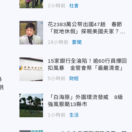
，
2小時前
社會
花2383萬公帑出國47趟 春節
「就地休假」探親美國夫家？徐
佳青回應了
18小時前
要聞
15家銀行全淪陷！逾60行員爆回
扣風暴 金管會祭「最嚴清查」
為
5小時前
財經
供
「白海豚」外圍環流發威 8級
強風狠颳13縣市
1小時前
生活