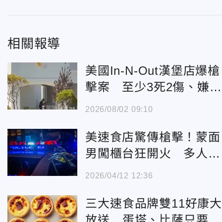
相關報導
美國In-N-Out漢堡店爆槍
擊案 至少3死2傷、嫌犯
身亡
2026/08/02 09:10
美速食店驚傳槍擊！蒙面
男闖櫃台狂開火 多人受
傷「如戰區」
2026/04/12 12:36
三大速食品牌雙11好康
放送 蛋塔、比薩只要1