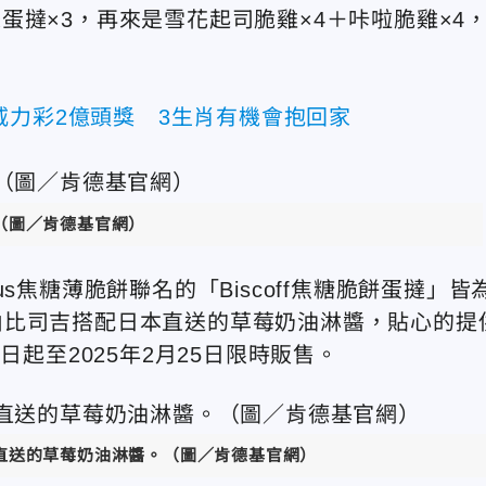
原味蛋撻×3，再來是雪花起司脆雞×4＋咔啦脆雞×4
威力彩2億頭獎 3生肖有機會抱回家
（圖／肯德基官網）
s焦糖薄脆餅聯名的「Biscoff焦糖脆餅蛋撻」皆
由比司吉搭配日本直送的草莓奶油淋醬，貼心的提
日起至2025年2月25日限時販售。
直送的草莓奶油淋醬。（圖／肯德基官網）