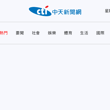
星
熱門
要聞
社會
娛樂
體育
生活
國際