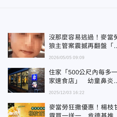
沒那麼容易逃過！麥當
狼主管案震撼再翻盤「
檢三度偵辦」
2026/05/05 09:09
住家「500公尺內每多
家速食店」 幼童鼻炎
率增16%
2025/12/03 16:22
大
麥當勞狂撒優惠！楊枝
1
露買一送一 肯德基推