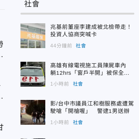
社會
兆基前董座李建成被北檢帶走！
投資人協商突喊卡
勞
44分鐘前
社會
士
高雄有線電視施工員陳屍車內
躺12hrs「窗戶半開」被保全發
現
1小時前
社會
一
機
影/台中市議員江和樹服務處遭駕
駛嗆「開槍喔」 警逮1男送辦
1小時前
社會
甘
限