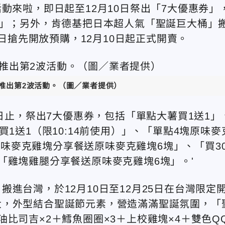
動來啦，即日起至12月10日祭出「7大優惠券」
1」；另外，肯德基把日本超人氣「聖誕巨大桶」
2日搶先開放預購，12月10日起正式開賣。
慶推出第2波活動。（圖／業者提供）
0日止，祭出7大優惠券，包括「單點大薯買1送1」
1送1（限10:14前使用）」、「單點4塊原味麥
塊原味麥克雞塊分享餐送原味麥克雞塊6塊」、「買3
「雞塊雞腿分享餐送原味麥克雞塊6塊」。'
進台灣，於12月10日至12月25日在台灣限定
大，外型結合聖誕節元素，營造滿滿聖誕氛圍，「
比司吉×2＋鱈魚圈圈×3＋上校雞塊×4＋雙色Q