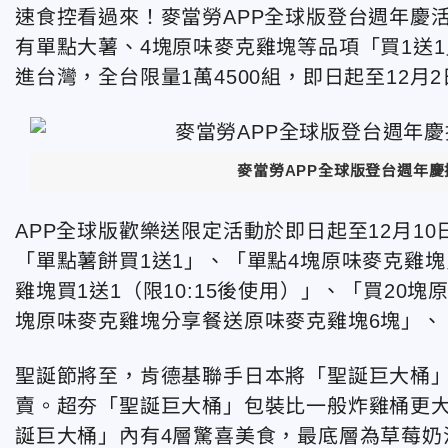
速食控看過來！麥當勞APP全球版登台週年慶活
有單點大薯、4塊原味麥克雞塊等品項「買1送
進台灣，全台限量1萬4500組，即日起至12月
麥當勞APP全球版登台週年
APP全球版歡樂送限定活動於即日起至12月1
「單點薯餅買1送1」、「單點4塊原味麥克雞塊買
雞塊買1送1（限10:15後使用）」、「買20
塊原味麥克雞塊分享餐送原味麥克雞塊6塊」、
聖誕節將至，肯德基聯手日本將「聖誕巨大桶」搬
賣。超夯「聖誕巨大桶」包裝比一般炸雞桶更
誕巨大桶」內有4層驚喜美食，最底層為草莓奶油