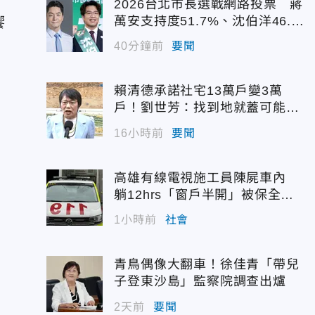
2026台北市長選戰網路投票 蔣
萬安支持度51.7%、沈伯洋46.
饗
7%
40分鐘前
要聞
賴清德承諾社宅13萬戶變3萬
戶！劉世芳：找到地就蓋可能變
空餘屋
16小時前
要聞
高雄有線電視施工員陳屍車內
躺12hrs「窗戶半開」被保全發
現
1小時前
社會
青鳥偶像大翻車！徐佳青「帶兒
子登東沙島」監察院調查出爐
2天前
要聞