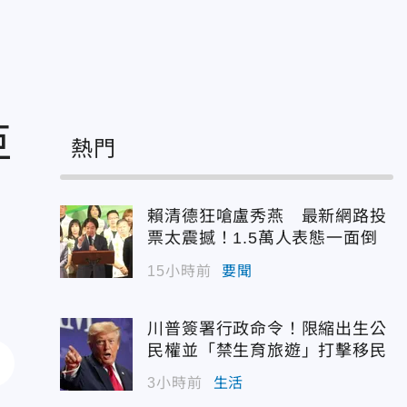
巨
熱門
賴清德狂嗆盧秀燕 最新網路投
票太震撼！1.5萬人表態一面倒
15小時前
要聞
川普簽署行政命令！限縮出生公
民權並「禁生育旅遊」打擊移民
3小時前
生活