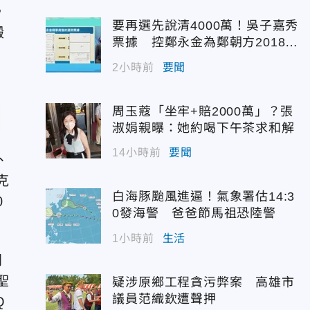
，
要再選先說清4000萬！吳子嘉秀
搬
票據 控鄭永金為鄭朝方2018選
縣長籌錢未還
2小時前
要聞
周玉蔻「坐牢+賠2000萬」？張
淑娟親曝：她約喝下午茶求和解
14小時前
要聞
、
克
白海豚颱風進逼！氣象署估14:3
0
0發海警 爸爸節馬祖恐陸警
1小時前
生活
開
聖
疑涉原鄉工程貪污弊案 高雄市
議員范織欽遭聲押
Q