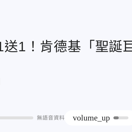
1送1！肯德基「聖誕
章
volume_up
無語音資料