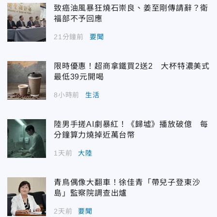
致癌油風暴狂燒石崇良、姜至剛傳請辭？衛
福部不予回應
21分鐘前
要聞
限時優惠！超商拿鐵買2送2 大杯特濃美式
最低39元開喝
8小時前
生活
陸男手搓AI劇暴紅！《歸墟》播放破億 每
分鐘算力燒掉近萬台幣
1天前
大陸
青鳥偶像大翻車！徐佳青「帶兒子登東沙
島」監察院調查出爐
2天前
要聞