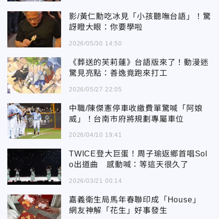
影/黃仁勳吃冰見「小孩聽嘸台語」！驚
訝瞪大眼：你要學啦
2026/05/30 14:50
《葬送的芙莉蓮》台語版來了！動漫迷
驚見亮點：善逸竟跑來打工
2026/05/27 22:05
中職/陳傑憲停車收繳費單驚喊「阿娘
威」！台南市府將規劃專屬車位
2026/04/10 19:41
TWICE登大巨蛋！周子瑜返鄉首唱Sol
o出道曲 感動喊：等這天很久了
2026/03/21 00:14
嘉義衛生局馬年春聯印成「House」
網友神解「花生」好事發生