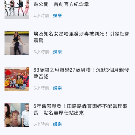
點公開 首創官方紀念章
4小時前
娛樂
埃及知名女星哈里發涉毒被判死！引發社會
震驚
5小時前
娛樂
63歲關之琳爆戀27歲男模！沉默3個月親發
聲否認
5小時前
娛樂
6年舊怨爆發！田路路轟曹雨婷不配當理事
長 點名姜厚任站出來
6小時前
娛樂