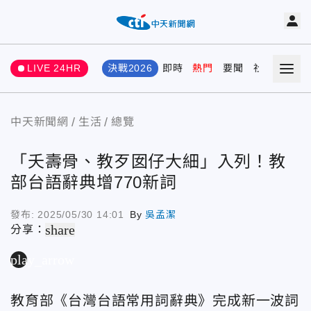
LIVE 24HR
決戰2026
即時
熱門
要聞
社會
娛樂
中天新聞網
生活
總覽
「夭壽骨、教歹囡仔大細」入列！教
部台語辭典增770新詞
發布:
2025/05/30 14:01
By
吳孟潔
share
分享：
play_arrow
教育部《台灣台語常用詞辭典》完成新一波詞