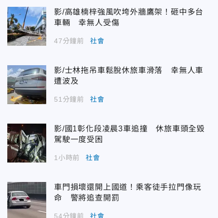
影/高雄楠梓強風吹垮外牆鷹架！砸中多台
車輛 幸無人受傷
47分鐘前
社會
影/士林拖吊車鬆脫休旅車滑落 幸無人車
遭波及
51分鐘前
社會
影/國1彰化段凌晨3車追撞 休旅車頭全毀
駕駛一度受困
1小時前
社會
車門損壞還開上國道！乘客徒手拉門像玩
命 警將追查開罰
54分鐘前
社會