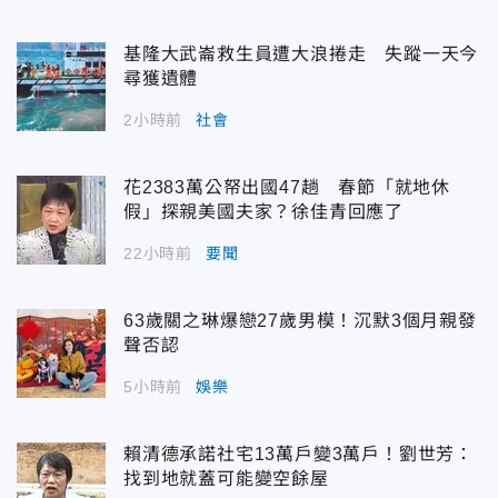
基隆大武崙救生員遭大浪捲走 失蹤一天今
尋獲遺體
2小時前
社會
花2383萬公帑出國47趟 春節「就地休
假」探親美國夫家？徐佳青回應了
22小時前
要聞
63歲關之琳爆戀27歲男模！沉默3個月親發
聲否認
5小時前
娛樂
賴清德承諾社宅13萬戶變3萬戶！劉世芳：
找到地就蓋可能變空餘屋