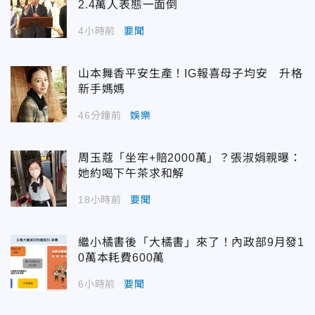
2.4萬人表態一面倒
4小時前
要聞
山本舞香平安生產！IG報喜母子均安 升格
新手媽媽
46分鐘前
娛樂
周玉蔻「坐牢+賠2000萬」？張淑娟親曝：
她約喝下午茶求和解
18小時前
要聞
繼小橘書後「大橘書」來了！內政部9月發1
0萬本耗費600萬
6小時前
要聞