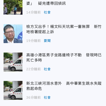
婆」 疑兇遭帶回偵訊
14分鐘前
社會
檢方又出手！楊文科天坑案一審無罪 新竹
地檢署提起上訴
19分鐘前
要聞
高雄小港區男子坐路邊椅子不動 發現時已
死亡多時
22分鐘前
社會
新北三峽河溺水意外 高中畢業生跳水失蹤
救起命危
36分鐘前
社會