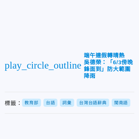
端午連假轉晴熱
吳德榮：「6/3傍晚
play_circle_outline
鋒面到」防大範圍
降雨
標籤：
教育部
台語
詞彙
台灣台語辭典
閩南語