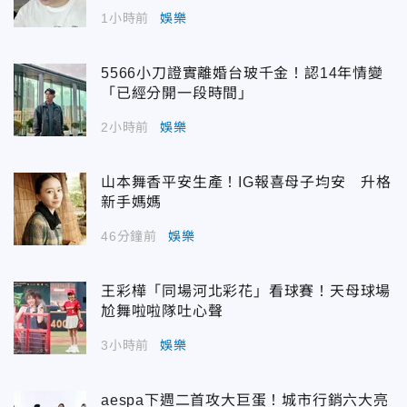
1小時前
娛樂
5566小刀證實離婚台玻千金！認14年情變
「已經分開一段時間」
2小時前
娛樂
山本舞香平安生產！IG報喜母子均安 升格
新手媽媽
46分鐘前
娛樂
王彩樺「同場河北彩花」看球賽！天母球場
尬舞啦啦隊吐心聲
3小時前
娛樂
aespa下週二首攻大巨蛋！城市行銷六大亮