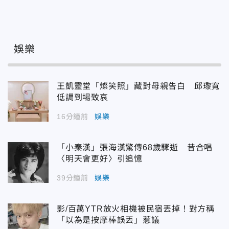
娛樂
王凱靈堂「燦笑照」藏對母親告白 邱瓈寬
低調到場致哀
16分鐘前
娛樂
「小秦漢」張海漢驚傳68歲驟逝 昔合唱
〈明天會更好〉引追憶
39分鐘前
娛樂
影/百萬YTR放火相機被民宿丟掉！對方稱
「以為是按摩棒誤丟」惹議