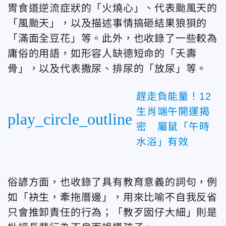
胃食道逆流症狀的「火燒心」、代表颱風天的
「風颱天」，以及描述事情搞砸結果狼狽的
「滿面全豆花」等。此外，也收錄了一些較為
庸俗的用語，如形容人缺德短命的「夭壽
骨」，以及代表撒尿、排尿的「放尿」等。
趕走負能量！12
生肖端午開運揭
play_circle_outline
密 屬鼠「午時
水浴」有效
俗諺方面，也收錄了具有教育意義的詞句，例
如「袂生，牽拖厝邊」，用來比喻不自我反省
只會推卸責任的行為；「教歹囡仔大細」則是