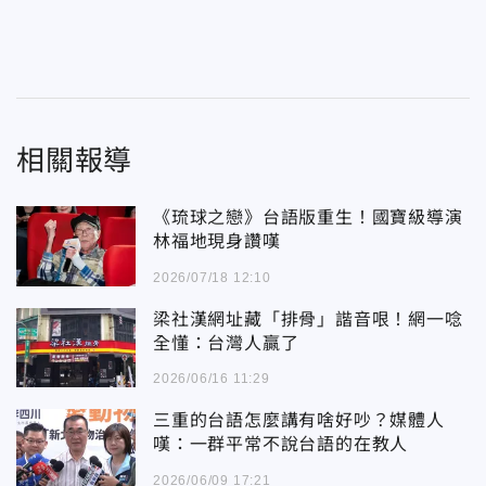
相關報導
《琉球之戀》台語版重生！國寶級導演
林福地現身讚嘆
2026/07/18 12:10
梁社漢網址藏「排骨」諧音哏！網一唸
全懂：台灣人贏了
2026/06/16 11:29
三重的台語怎麼講有啥好吵？媒體人
嘆：一群平常不說台語的在教人
2026/06/09 17:21