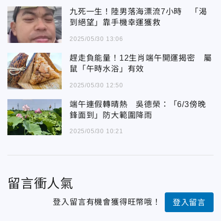
九死一生！陸男落海漂流7小時 「渴
到絕望」靠手機幸運獲救
2025/05/30 13:06
趕走負能量！12生肖端午開運揭密 屬
鼠「午時水浴」有效
2025/05/30 12:50
端午連假轉晴熱 吳德榮：「6/3傍晚
鋒面到」防大範圍降雨
2025/05/30 10:21
留言衝人氣
登入留言有機會獲得旺幣哦！
登入留言