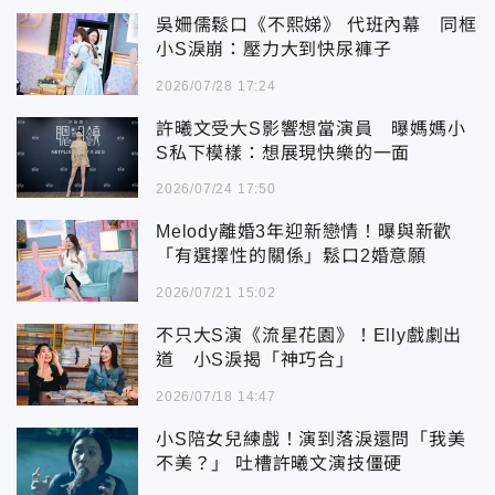
吳姍儒鬆口《不熙娣》 代班內幕 同框
小S淚崩：壓力大到快尿褲子
2026/07/28 17:24
許曦文受大S影響想當演員 曝媽媽小
S私下模樣：想展現快樂的一面
2026/07/24 17:50
Melody離婚3年迎新戀情！曝與新歡
「有選擇性的關係」鬆口2婚意願
2026/07/21 15:02
不只大S演《流星花園》！Elly戲劇出
道 小S淚揭「神巧合」
2026/07/18 14:47
小S陪女兒練戲！演到落淚還問「我美
不美？」 吐槽許曦文演技僵硬