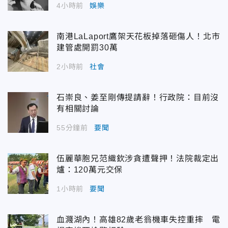
4小時前
娛樂
南港LaLaport鷹架天花板掉落砸傷人！北市
建管處開罰30萬
2小時前
社會
石崇良、姜至剛傳提請辭！行政院：目前沒
有相關討論
55分鐘前
要聞
伍麗華胞兄范織欽涉貪遭聲押！法院裁定出
爐：120萬元交保
1小時前
要聞
血濺湖內！高雄82歲老翁機車失控重摔 電