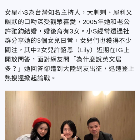
女星小S為台灣知名主持人，大剌剌、犀利又
幽默的口吻深受觀眾喜愛，2005年她和老公
許雅鈞結婚，婚後育有3女。小S經常透過社
群分享她的3個女兒日常，女兒們也獲得不少
關注，其中2女兒許韶恩（Lily）近期在IG上
開放問答，面對網友問「為什麼說英文居
多？」她回答卻遭到大陸網友出征，迅速登上
熱搜還掀起論戰。