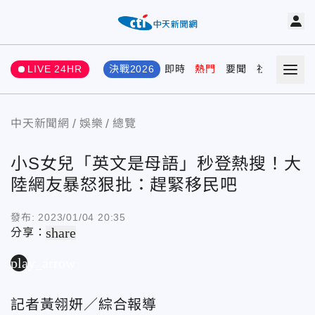
LIVE 24HR
決戰2026
即時
熱門
要聞
社會
娛樂
中天新聞網
娛樂
總覽
小S女兒「英文是母語」秒登熱搜！大
陸網友暴怒狠批：趕緊移民吧
發布:
2023/01/04 20:35
share
分享：
play_arrow
記者黃翎妍／綜合報導