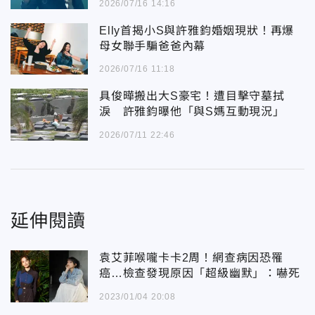
2026/07/16 14:16
Elly首揭小S與許雅鈞婚姻現狀！再爆
母女聯手騙爸爸內幕
2026/07/16 11:18
具俊曄搬出大S豪宅！遭目擊守墓拭
淚 許雅鈞曝他「與S媽互動現況」
2026/07/11 22:46
延伸閱讀
袁艾菲喉嚨卡卡2周！網查病因恐罹
癌…檢查發現原因「超級幽默」：嚇死
2023/01/04 20:08