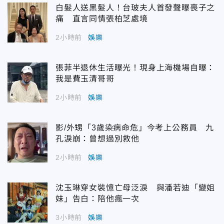
白髮人送黑髮人！台玻夫人首發聲曝喪子之
痛 直言同情張柏芝處境
2小時前
娛樂
張菲半退休生活曝光！現身上海機場自曝：
我是費玉清哥哥
2小時前
娛樂
影/外甥「3歲染病命危」今考上公務員 九
孔淚崩：曾想過別救他
2小時前
娛樂
沈玉琳穿女裝憶亡母泛淚 與潘若迪「變姐
妹」告白：陪他瘋一次
3小時前
娛樂