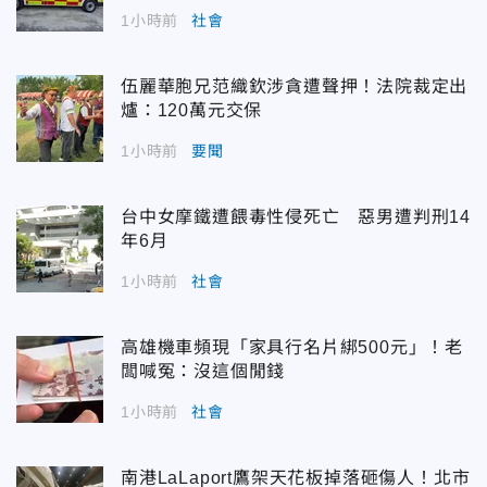
1小時前
社會
伍麗華胞兄范織欽涉貪遭聲押！法院裁定出
爐：120萬元交保
1小時前
要聞
台中女摩鐵遭餵毒性侵死亡 惡男遭判刑14
年6月
1小時前
社會
高雄機車頻現「家具行名片綁500元」！老
闆喊冤：沒這個閒錢
1小時前
社會
南港LaLaport鷹架天花板掉落砸傷人！北市