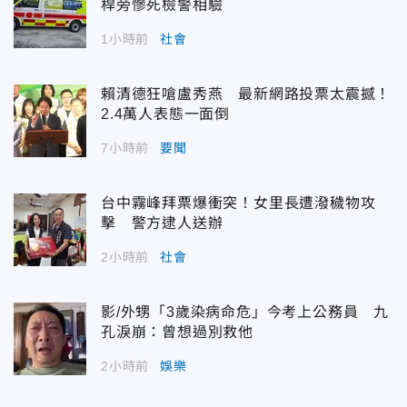
桿旁慘死檢警相驗
1小時前
社會
賴清德狂嗆盧秀燕 最新網路投票太震撼！
2.4萬人表態一面倒
7小時前
要聞
台中霧峰拜票爆衝突！女里長遭潑穢物攻
擊 警方逮人送辦
2小時前
社會
影/外甥「3歲染病命危」今考上公務員 九
孔淚崩：曾想過別救他
2小時前
娛樂