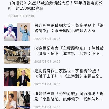
《殉情記》女星15歲拍激情戲大紅！50年後告電影公司 討153億賠償金
《殉情記》女星15歲拍激情戲大紅！50年後告電影公
司 討153億賠償金
2023/01/04 19:38
白冰冰唱歌遭網友笑！黃豪平點出「網
路病態」：跟著嘲笑比較融入大家
2023/01/04 18:34
宋逸民記者會「全程跟稿唸」！陳維齡
「皺眉、捂臉」成焦點 網諷：哭不出
就閉眼
2023/01/04 16:59
港劇傳奇作曲家離世、享耆壽92歲！
《獅子山下》、《上海灘》主題曲全出
自他手
2023/01/04 16:36
迪麗熱巴爆「秘戀肖戰」同行機場！驚
見「小腹隆起」瘋傳懷孕 粉絲氣炸吐
真相
2023/01/04 14:16