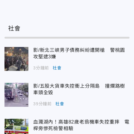
社會
影/新北三峽男子債務糾紛遭開槍 警桃園
攻堅逮3嫌
3分鐘前
社會
影/五股大貨車失控衝上分隔島 撞爛路樹
車頭全毀
39分鐘前
社會
血濺湖內！高雄82歲老翁機車失控重摔 電
桿旁慘死檢警相驗