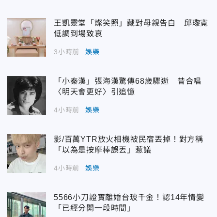
王凱靈堂「燦笑照」藏對母親告白 邱瓈寬
低調到場致哀
3小時前
娛樂
「小秦漢」張海漢驚傳68歲驟逝 昔合唱
〈明天會更好〉引追憶
4小時前
娛樂
影/百萬YTR放火相機被民宿丟掉！對方稱
「以為是按摩棒誤丟」惹議
4小時前
娛樂
5566小刀證實離婚台玻千金！認14年情變
「已經分開一段時間」