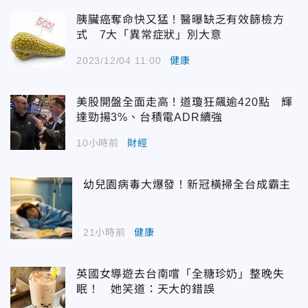
胰臟癌奪命快又猛！醫曝缺乏有效篩檢方
式 7大「異常症狀」別大意
2023/12/04 11:00
健康
美股開盤全面走高！道瓊狂飆逾420點 輝
達勁揚3%、台積電ADR續強
10小時前
財經
幼兒園病毒大爆發！新冠橫掃全台成霸主
21小時前
健康
英國女導遊去台南嚐「全糖珍奶」整晚失
眠！ 她笑道：天大的錯誤