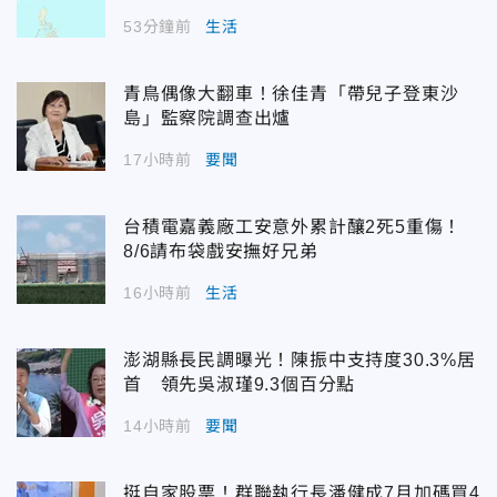
53分鐘前
生活
青鳥偶像大翻車！徐佳青「帶兒子登東沙
島」監察院調查出爐
17小時前
要聞
台積電嘉義廠工安意外累計釀2死5重傷！
8/6請布袋戲安撫好兄弟
16小時前
生活
澎湖縣長民調曝光！陳振中支持度30.3%居
首 領先吳淑瑾9.3個百分點
14小時前
要聞
挺自家股票！群聯執行長潘健成7月加碼買4