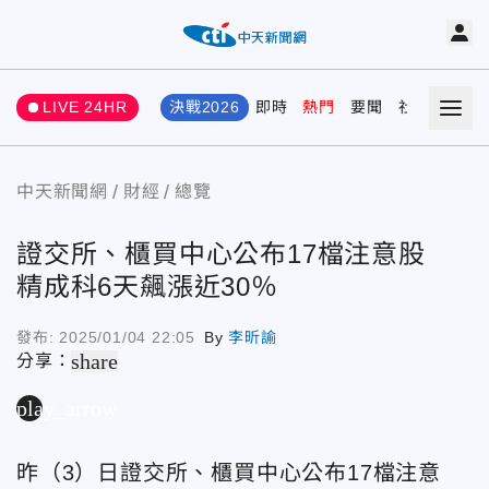
LIVE 24HR
決戰2026
即時
熱門
要聞
社會
娛樂
中天新聞網
財經
總覽
證交所、櫃買中心公布17檔注意股
精成科6天飆漲近30％
發布:
2025/01/04 22:05
By
李昕諭
share
分享：
play_arrow
昨（3）日證交所、櫃買中心公布17檔注意