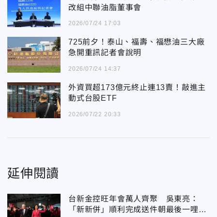
改組中聯油脂董事會
2026/07/24 17:03
725前夕！泰山、福壽、福懋油三大廠
急開重訊記者會說明
2026/07/24 14:37
外資買超173億元終止連13賣！敲進主
動式台股ETF
2026/07/22 20:33
延伸閱讀
台新金控旺年會萬人齊聚 吳東亮：
「新新併」順利完成送件朝最後一哩路