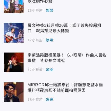
歌吐創作心聲
16小時前
娛樂
羅文裕養3孩月噴20萬！認了曾失控飆粗
口 親揭育兒最大轉變
17小時前
娛樂
李榮浩捲版權風暴！〈小眼睛〉作曲人署名
遭撤 昔發長文喊冤
17小時前
娛樂
MIRROR邱士縉將來台！許願想吃鹽水雞
爆料柯震東死不站前面拍照原因
18小時前
娛樂