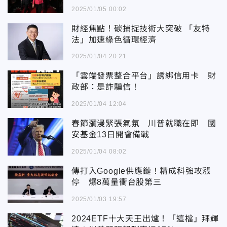
邁進
2025/01/05 00:02
財經焦點！碳捕捉技術大突破 「友特
法」加速綠色循環經濟
2025/01/04 20:21
「雲端發票整合平台」誘綁信用卡 財
政部：是詐騙信！
2025/01/04 12:04
春節瀰漫緊張氣氛 川普就職在即 國
安基金13日開會備戰
2025/01/04 08:02
傳打入Google供應鏈！精成科強攻漲
停 爆8萬量衝台股第三
2025/01/03 19:57
2024ETF十大天王出爐！「這檔」拜輝