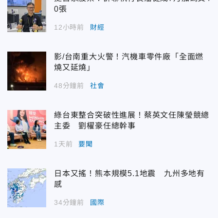
0張
12小時前
財經
影/台南重大火警！汽機車零件廠「全面燃
燒又延燒」
48分鐘前
社會
綠台東整合突破性進展！蔡英文任陳瑩競總
主委 劉櫂豪任總幹事
1天前
要聞
日本又搖！熊本規模5.1地震 九州多地有
感
34分鐘前
國際