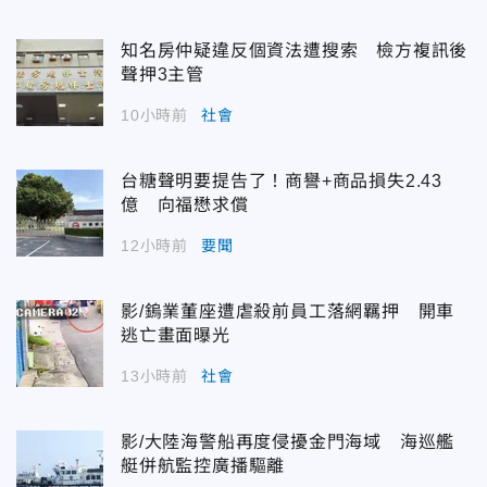
知名房仲疑違反個資法遭搜索 檢方複訊後
聲押3主管
10小時前
社會
台糖聲明要提告了！商譽+商品損失2.43
億 向福懋求償
12小時前
要聞
影/鎢業董座遭虐殺前員工落網羈押 開車
逃亡畫面曝光
13小時前
社會
影/大陸海警船再度侵擾金門海域 海巡艦
艇併航監控廣播驅離