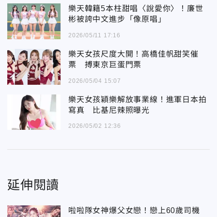
樂天韓籍5本柱甜唱〈說愛你〉！廉世
彬被誇中文進步「像原唱」
2026/05/11 17:16
樂天女孩尺度大開！高橋佳帆甜笑催
票 搏東京巨蛋門票
2026/05/04 15:07
樂天女孩穎樂解放事業線！進軍日本拍
寫真 比基尼辣照曝光
2026/05/02 12:36
延伸閱讀
啦啦隊女神爆父女戀！戀上60歲司機