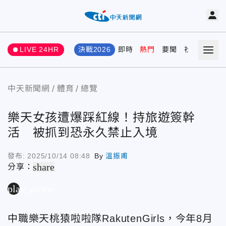
LIVE 24HR
決戰2026
即時
熱門
要聞
社會
娛樂
中天新聞網
體育
總覽
樂天女孩遭爆踩紅線！持旅遊簽幹
活 被抓到恐永久禁止入境
發布:
2025/10/14 08:48
By
溫振甫
share
分享：
play_arrow
中職樂天桃猿啦啦隊RakutenGirls，今年8月