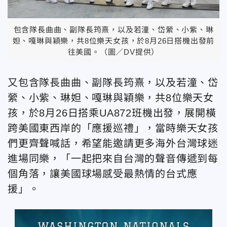
包含隊長曲曲、副隊長筠熹，以及若潼、岱縈、小紫、琳
妲、嘎琳與穎樂，共8位樂天女孩，於8月26日搭機出發前
往美國。（圖／DV提供）
又包含隊長曲曲、副隊長筠熹，以及若潼、岱
縈、小紫、琳妲、嘎琳與穎樂，共8位樂天女
孩，於8月26日搭乘UA872班機出發，展開橫
跨美國東西岸的「應援巡禮」，當時樂天女孩
們更齊聲喊話，希望能邀請更多海外台灣球迷
進場同樂，「一起把來自台灣的聲音傳遞到每
個角落，讓美國球場感受最熱情的台式應
援」。