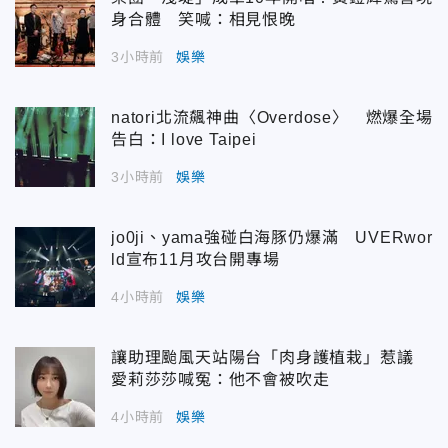
身合體 笑喊：相見恨晚
3小時前
娛樂
natori北流飆神曲〈Overdose〉 燃爆全場
告白：I love Taipei
3小時前
娛樂
jo0ji、yama強碰白海豚仍爆滿 UVERwor
ld宣布11月攻台開專場
4小時前
娛樂
讓助理颱風天站陽台「肉身護植栽」惹議
愛莉莎莎喊冤：他不會被吹走
4小時前
娛樂