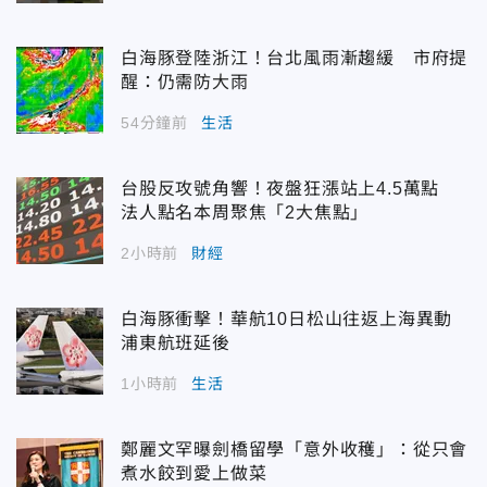
白海豚登陸浙江！台北風雨漸趨緩 市府提
醒：仍需防大雨
54分鐘前
生活
台股反攻號角響！夜盤狂漲站上4.5萬點
法人點名本周聚焦「2大焦點」
2小時前
財經
白海豚衝擊！華航10日松山往返上海異動
浦東航班延後
1小時前
生活
鄭麗文罕曝劍橋留學「意外收穫」：從只會
煮水餃到愛上做菜