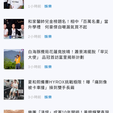
1小時前
娛樂
和家馨帥兒金榜題名！相中「百萬名畫」當
升學禮 何豪傑自嘲漏氣買不起
2小時前
娛樂
白海豚攪局花蓮竟放晴！蕭景鴻擺脫「旱災
大使」 品冠首訪富里揭新計劃
3小時前
娛樂
夏和熙備賽HYROX挑戰極限！曝「痛到像
被卡車撞」操到雙手長繭
3小時前
娛樂
樂團「淺堤」成軍10年開唱！黃鐙輝驚喜現