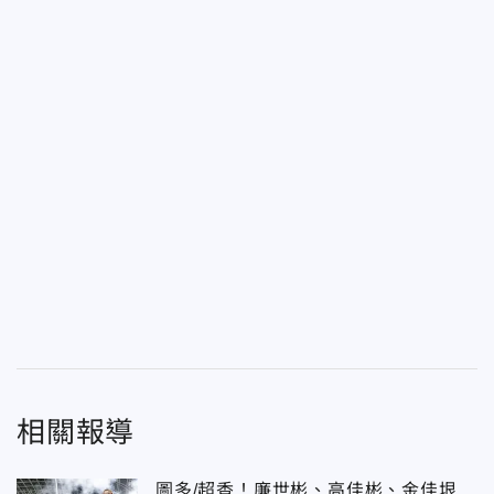
相關報導
圖多/超香！廉世彬、高佳彬、金佳垠