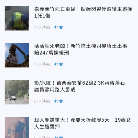
嘉義義竹死亡車禍！姑姪閃違停遭後車追撞
1死1傷
4小時前
社會
活活埋死老闆！新竹挖土機司機填土出事
賠247萬換緩刑
4小時前
社會
影/危險！苗栗泰安苗62線2.3K再傳落石
議員籲用路人警戒
5小時前
社會
殺人罪嫌重大！產嬰夭折藏屍5天 19歲女
大生遭聲押