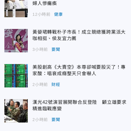
婦人慘癱瘓
12小時前
健康
黃嫈珺轉戰朴子市長！成立競總獲跨黨派大
咖相挺、侯友宜力薦
3小時前
要聞
美股創高《大賣空》本尊卻喊要股災了！專
家酸：唱衰成癮整天只會嚇人
2小時前
財經
漢光42號演習展開聯合反登陸 顧立雄要求
精進臨戰應變
2小時前
要聞