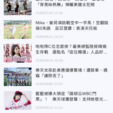
「穿黑絲熱舞」辣曬美腿太犯規
2026/07/26 15:56
Mika、崔荷潾挑戰空中一字馬！空翻拋
接0失誤 巫苡萱讚：表演天花板
2026/06/21 19:24
啦啦隊C位怎麼排？最美總監陸筱晴揭
生存戰 還點名「這位韓援」人品好到
讓她忘不了！
2026/06/16 20:08
樂天女孩赴美應援爆驚魂！遭砸車、遇
竊「護照丟了」
2026/06/06 15:52
籃籃被爆大頭症「蹭胡瓜WBC門
票」！ 樂天球團發聲：支持她發光發
熱
2026/05/14 12:21