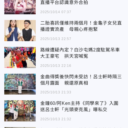
直播平台認識意外合拍
2025/10/14 07:37
二胎喜訊僅維持兩個月！金龜子女兒直
播證實流產 母親心疼抱緊
2025/10/13 22:57
路線遭疑內定？白沙屯媽2度駐駕吊車
大王豪宅 拱天宮喊冤
2025/10/13 22:16
金曲得獎後快閃未受訪！呂士軒時隔三
個月露面 親還原真相
2025/10/13 21:33
金鐘60/阿Ken主持《同學來了》入圍
送呂士軒「光頭麥克風」曝私交
2025/10/13 21:32