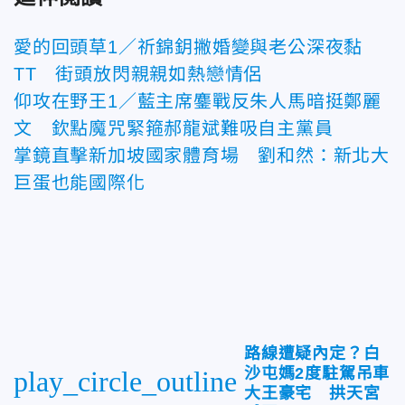
愛的回頭草1／祈錦鈅撇婚變與老公深夜黏
TT 街頭放閃親親如熱戀情侶
仰攻在野王1／藍主席鏖戰反朱人馬暗挺鄭麗
文 欽點魔咒緊箍郝龍斌難吸自主黨員
掌鏡直擊新加坡國家體育場 劉和然：新北大
巨蛋也能國際化
路線遭疑內定？白
沙屯媽2度駐駕吊車
play_circle_outline
大王豪宅 拱天宮