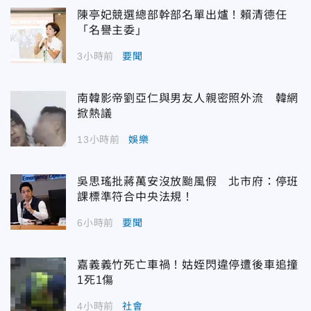
陳亭妃競選總部幹部名單出爐！賴清德任
「名譽主委」
3小時前
要聞
南韓影帝劉亞仁與男友人親密照外流 韓網
掀熱議
13小時前
娛樂
吳思瑤批蔣萬安沒放颱風假 北市府：停班
課標準符合中央法規！
6小時前
要聞
嘉義義竹死亡車禍！姑姪閃違停遭後車追撞
1死1傷
4小時前
社會