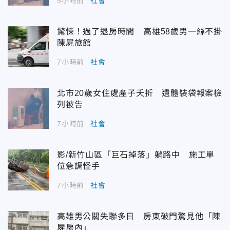
5小時前
社會
驚悚！過了退房時間 高雄58歲男一絲不掛
陳屍旅館
7小時前
社會
北市20歲女住處產子夭折 遺體裝袋報案檢
列被告
7小時前
社會
影/新竹山區「巨石掉落」躺路中 施工單
位急調怪手
7小時前
社會
高雄男公關失聯多日 房東破門驚見他「陳
屍房內」