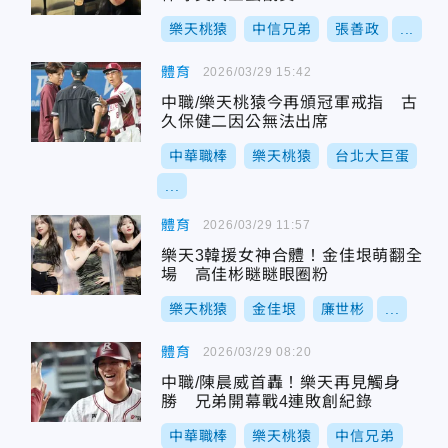
樂天桃猿
中信兄弟
張善政
...
體育
2026/03/29 15:42
中職/樂天桃猿今再頒冠軍戒指 古
久保健二因公無法出席
中華職棒
樂天桃猿
台北大巨蛋
...
體育
2026/03/29 11:57
樂天3韓援女神合體！金佳垠萌翻全
場 高佳彬瞇瞇眼圈粉
樂天桃猿
金佳垠
廉世彬
...
體育
2026/03/29 08:20
中職/陳晨威首轟！樂天再見觸身
勝 兄弟開幕戰4連敗創紀錄
中華職棒
樂天桃猿
中信兄弟