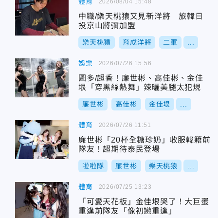
體育
2026/08/04 15:48
中職/樂天桃猿又見新洋將 旅韓日
投京山將彌加盟
樂天桃猿
育成洋將
二軍
...
娛樂
2026/07/26 15:56
圖多/超香！廉世彬、高佳彬、金佳
垠「穿黑絲熱舞」辣曬美腿太犯規
廉世彬
高佳彬
金佳垠
...
體育
2026/07/26 11:51
廉世彬「20杯全糖珍奶」收服韓籍前
隊友！超期待泰民登場
啦啦隊
廉世彬
樂天桃猿
...
體育
2026/07/25 13:23
「可愛天花板」金佳垠哭了！大巨蛋
重逢前隊友「像初戀重逢」