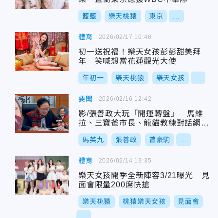
籃籃
樂天桃猿
東京
...
體育
2026/02/17 10:46
初一送祝福！樂天女孩彭彭甜美拜
年 笑喊想當花蓮觀光大使
年初一
樂天桃猿
樂天女孩
...
要聞
2026/02/16 12:42
影/張善政大玩「開運轉盤」 馬維
拉、三寶爸市長、龍貓教練對話網笑
翻！
馬英九
張善政
曾豪駒
...
體育
2026/02/14 13:35
樂天女孩開季全新陣容3/21曝光 見
面會限量200席快搶
樂天桃猿
桃猿樂天女孩
見面會
...