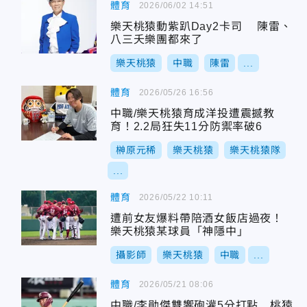
體育
2026/06/02 14:51
樂天桃猿動紫趴Day2卡司 陳雷、
八三夭樂團都來了
樂天桃猿
中職
陳雷
...
體育
2026/05/26 16:56
中職/樂天桃猿育成洋投遭震撼教
育！2.2局狂失11分防禦率破6
榊原元稀
樂天桃猿
樂天桃猿隊
...
體育
2026/05/22 10:11
遭前女友爆料帶陪酒女飯店過夜！
樂天桃猿某球員「神隱中」
攝影師
樂天桃猿
中職
...
體育
2026/05/21 08:06
中職/李勛傑雙響砲灌5分打點 桃猿