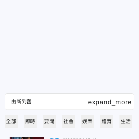
全部
即時
要聞
社會
娛樂
體育
生活