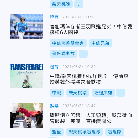
樂天桃猿
...
體育
2026/06/30 21:38
普悠瑪倖存者王羽飛進兄弟！中信愛
接棒6人圓夢
中信慈善基金會
中信兄弟
普悠瑪事故
...
體育
2026/06/24 10:30
中職/樂天桃猿也找洋砲？ 傳前培
證英雄外援將來台獻技
中職
樂天桃猿
培證英雄
...
娛樂
2026/06/21 18:42
籃籃倒立苦練「人工頭轉」臉部微血
管破裂 笑嘆：直接變關公
籃籃
樂天桃猿啦啦隊
啦啦隊