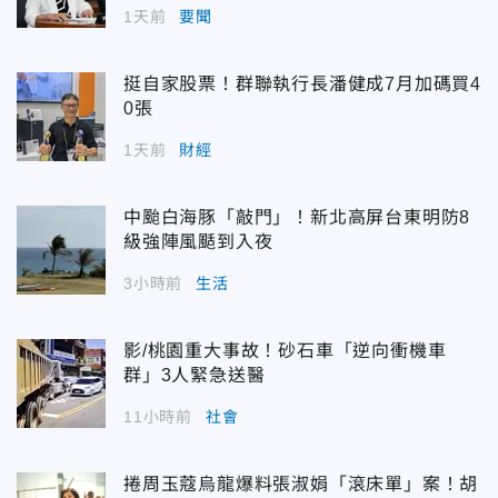
1天前
要聞
挺自家股票！群聯執行長潘健成7月加碼買4
0張
1天前
財經
中颱白海豚「敲門」！新北高屏台東明防8
級強陣風颳到入夜
3小時前
生活
影/桃園重大事故！砂石車「逆向衝機車
群」3人緊急送醫
11小時前
社會
捲周玉蔻烏龍爆料張淑娟「滾床單」案！胡