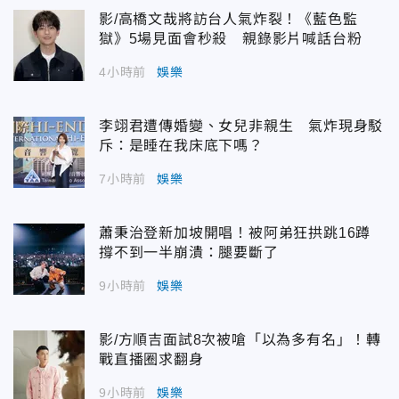
影/高橋文哉將訪台人氣炸裂！《藍色監
獄》5場見面會秒殺 親錄影片喊話台粉
4小時前
娛樂
李翊君遭傳婚變、女兒非親生 氣炸現身駁
斥：是睡在我床底下嗎？
7小時前
娛樂
蕭秉治登新加坡開唱！被阿弟狂拱跳16蹲
撐不到一半崩潰：腿要斷了
9小時前
娛樂
影/方順吉面試8次被嗆「以為多有名」！轉
戰直播圈求翻身
9小時前
娛樂