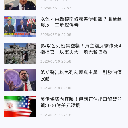
2026/06/21 22:57
以色列再轟黎南破壞美伊和談？張延廷
曝以「三步驟併吞」
2026/06/19 22:08
影/以色列密集空襲！真主黨反擊炸死4
指揮官 以軍火大：燒光黎巴嫩
2026/06/19 20:58
范斯警告以色列勿襲真主黨 引發油價
波動
2026/06/19 08:08
美伊協議內容曝！伊朗石油出口解禁並
獲3000億美元經援
2026/06/17 22:18