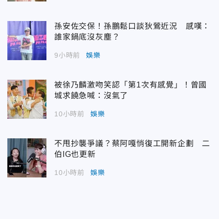
孫安佐交保！孫鵬鬆口談狄鶯近況 感嘆：
誰家鍋底沒灰塵？
9小時前
娛樂
被徐乃麟激吻笑認「第1次有感覺」！曾國
城求饒急喊：沒氣了
10小時前
娛樂
不甩抄襲爭議？蔡阿嘎悄復工開新企劃 二
伯IG也更新
10小時前
娛樂