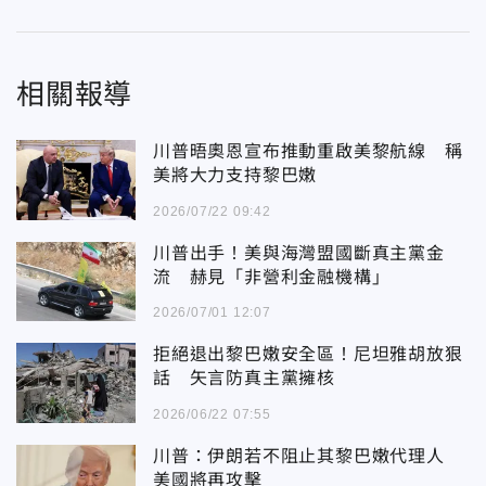
相關報導
川普晤奧恩宣布推動重啟美黎航線 稱
美將大力支持黎巴嫩
2026/07/22 09:42
川普出手！美與海灣盟國斷真主黨金
流 赫見「非營利金融機構」
2026/07/01 12:07
拒絕退出黎巴嫩安全區！尼坦雅胡放狠
話 矢言防真主黨擁核
2026/06/22 07:55
川普：伊朗若不阻止其黎巴嫩代理人
美國將再攻擊