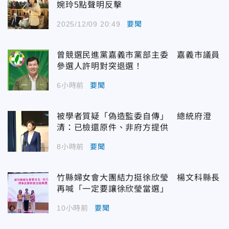
婉玲5點聲明反擊
2025/12/09 20:49
要聞
曾競選民進黨嘉義市黨部主委 嘉義市議員
參選人許明對突退選！
6小時前
要聞
被學者質疑「偽造監委自傳」 總統府澄
清：已檢還原件、非府方提供
8小時前
要聞
竹縣婦女會大團結力挺徐欣瑩 楊文科縣長
再喊「一定要讓徐欣瑩當選」
10小時前
要聞