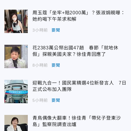
周玉蔻「坐牢+賠2000萬」？張淑娟親曝：
她約喝下午茶求和解
3小時前
要聞
花2383萬公帑出國47趟 春節「就地休
假」探親美國夫家？徐佳青回應了
8小時前
要聞
迎戰九合一！國民黨精選4位新發言人 7日
正式公布加入團隊
5小時前
要聞
青鳥偶像大翻車！徐佳青「帶兒子登東沙
島」監察院調查出爐