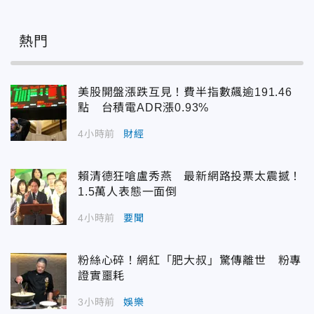
熱門
美股開盤漲跌互見！費半指數飆逾191.46
點 台積電ADR漲0.93%
4小時前
財經
賴清德狂嗆盧秀燕 最新網路投票太震撼！
1.5萬人表態一面倒
4小時前
要聞
粉絲心碎！網紅「肥大叔」驚傳離世 粉專
證實噩耗
3小時前
娛樂