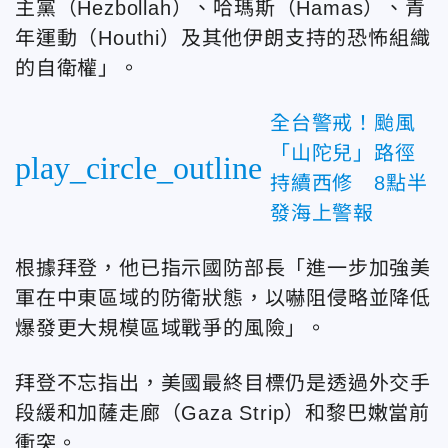
主黨（Hezbollah）、哈瑪斯（Hamas）、青
年運動（Houthi）及其他伊朗支持的恐怖組織
的自衛權」。
全台警戒！颱風
「山陀兒」路徑
play_circle_outline
持續西修 8點半
發海上警報
根據拜登，他已指示國防部長「進一步加強美
軍在中東區域的防衛狀態，以嚇阻侵略並降低
爆發更大規模區域戰爭的風險」。
拜登不忘指出，美國最終目標仍是透過外交手
段緩和加薩走廊（Gaza Strip）和黎巴嫩當前
衝突。