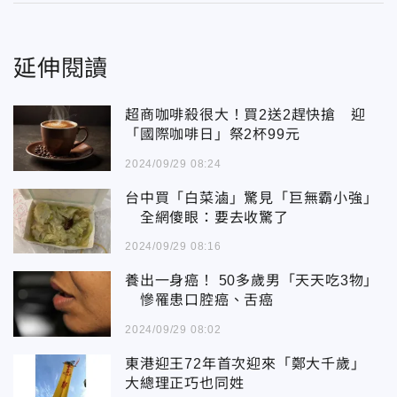
延伸閱讀
超商咖啡殺很大！買2送2趕快搶 迎
「國際咖啡日」祭2杯99元
2024/09/29 08:24
台中買「白菜滷」驚見「巨無霸小強」
全網傻眼：要去收驚了
2024/09/29 08:16
養出一身癌！ 50多歲男「天天吃3物」
慘罹患口腔癌、舌癌
2024/09/29 08:02
東港迎王72年首次迎來「鄭大千歲」
大總理正巧也同姓