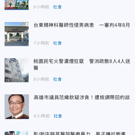
6小時前
社會
台東精神科醫師性侵男病患 一審判4年8月
7小時前
社會
桃園民宅火警濃煙狂竄 警消疏散8人4人送
醫
8小時前
社會
高雄市議員范織欽疑涉貪！遭檢調帶回約談
8小時前
社會
影/新店耕莘醫院醫療暴力 男子嫌診斷書