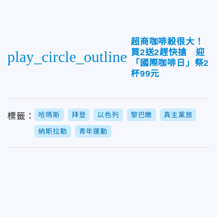
超商咖啡殺很大！
買2送2趕快搶 迎
play_circle_outline
「國際咖啡日」祭2
杯99元
哈瑪斯
拜登
以色列
黎巴嫩
真主黨旅
標籤：
納斯拉勒
青年運動