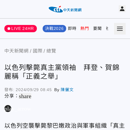
LIVE 24HR
決戰2026
即時
熱門
要聞
社會
娛樂
中天新聞網
國際
總覽
以色列擊斃真主黨領袖 拜登、賀錦
麗稱「正義之舉」
發布:
2024/09/29 08:45
By
陳儷文
share
分享：
play_arrow
以色列空襲擊斃黎巴嫩政治與軍事組織「真主