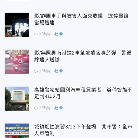
影/詐團車手與被害人面交收錢 違停露餡
當場遭逮
4小時前
社會
影/無照男南港撞2車肇逃遺落毒菸彈 警循
線逮人送辦
5小時前
社會
高雄警勾結圖利汽車租賃業者 辯稱智能不
足判4年2月
6小時前
社會
城鎮韌性演習8/13下午登場 北市警：全市
人車管制