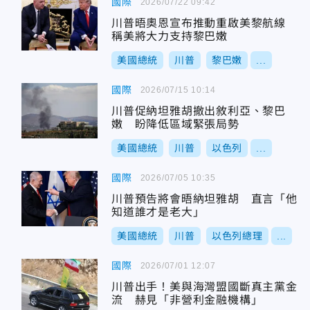
國際
2026/07/22 09:42
川普晤奧恩宣布推動重啟美黎航線
稱美將大力支持黎巴嫩
美國總統
川普
黎巴嫩
...
國際
2026/07/15 10:14
川普促納坦雅胡撤出敘利亞、黎巴
嫩 盼降低區域緊張局勢
美國總統
川普
以色列
...
國際
2026/07/05 10:35
川普預告將會晤納坦雅胡 直言「他
知道誰才是老大」
美國總統
川普
以色列總理
...
國際
2026/07/01 12:07
川普出手！美與海灣盟國斷真主黨金
流 赫見「非營利金融機構」