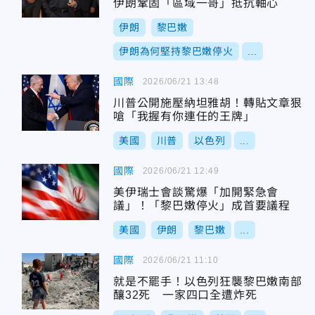
伊朗鞏固「區域一哥」抵抗軸心
伊朗
黎巴嫩
伊朗為何堅持黎巴嫩停火
...
國際
2026/06/21 13:48
川普公開施壓納坦雅胡！轉貼文章狠
嗆「我握有你連任的王牌」
美國
川普
以色列
...
國際
2026/06/21 12:49
美伊瑞士會談驚爆「加開緊急會
議」！「黎巴嫩停火」成首要議程
美國
伊朗
黎巴嫩
...
國際
2026/06/21 11:10
就是不罷手！以色列狂襲黎巴嫩南部
釀32死 一家四口全遭炸死