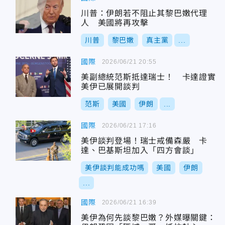
川普：伊朗若不阻止其黎巴嫩代理
人 美國將再攻擊
川普
黎巴嫩
真主黨
...
國際
2026/06/21 20:55
美副總統范斯抵達瑞士！ 卡達證實
美伊已展開談判
范斯
美國
伊朗
...
國際
2026/06/21 17:16
美伊談判登場！瑞士戒備森嚴 卡
達、巴基斯坦加入「四方會談」
美伊談判能成功嗎
美國
伊朗
...
國際
2026/06/21 16:39
美伊為何先談黎巴嫩？外媒曝關鍵：