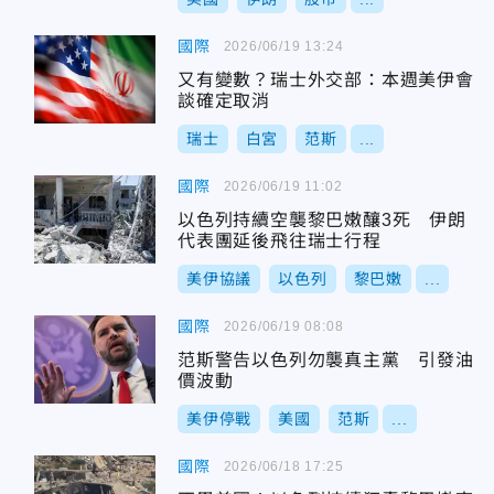
國際
2026/06/19 13:24
又有變數？瑞士外交部：本週美伊會
談確定取消
瑞士
白宮
范斯
...
國際
2026/06/19 11:02
以色列持續空襲黎巴嫩釀3死 伊朗
代表團延後飛往瑞士行程
美伊協議
以色列
黎巴嫩
...
國際
2026/06/19 08:08
范斯警告以色列勿襲真主黨 引發油
價波動
美伊停戰
美國
范斯
...
國際
2026/06/18 17:25