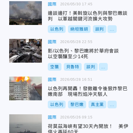
國際
2026/05/30 17:45
邊談邊打！美斡旋以色列與黎巴嫩談
判 以軍越關鍵河流擴大攻勢
以色列
納坦雅胡
談判
...
國際
2026/05/28 22:55
影/以色列、黎巴嫩將於華府會談
以空襲釀至少14死
空襲
貝魯特
談判
...
國際
2026/05/28 16:51
以色列再開轟！發撤離令後狠炸黎巴
嫩南部 現場烈焰沖天駭人
以色列
黎巴嫩
真主黨
...
國際
2026/05/26 09:15
荷莫茲海峽有望30天內開放！ 美伊
停火再延60天