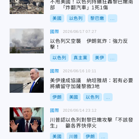
不甩美國！以色列持續狂轟黎巴嫩南
部 「炸翻汽車」1死1傷
美國
以色列
黎巴嫩
...
國際
2026/06/17 07:27
以色列又空襲 伊朗氣炸：強力反
擊！
以色列
真主黨
美伊
...
國際
2026/06/16 10:11
美伊達成協議 納坦雅胡：若有必要
將續留守加薩黎敘3地
伊朗
美國
以色列
...
國際
2026/06/14 23:12
川普認以色列對黎巴嫩攻擊「不該發
生」 籲各界快停火
美國
川普
伊朗
...