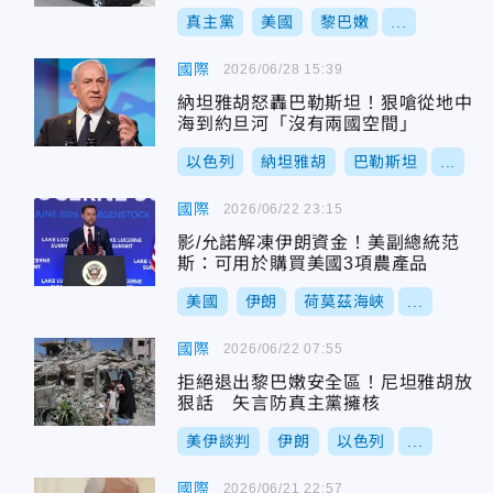
真主黨
美國
黎巴嫩
...
國際
2026/06/28 15:39
納坦雅胡怒轟巴勒斯坦！狠嗆從地中
海到約旦河「沒有兩國空間」
以色列
納坦雅胡
巴勒斯坦
...
國際
2026/06/22 23:15
影/允諾解凍伊朗資金！美副總統范
斯：可用於購買美國3項農產品
美國
伊朗
荷莫茲海峽
...
國際
2026/06/22 07:55
拒絕退出黎巴嫩安全區！尼坦雅胡放
狠話 矢言防真主黨擁核
美伊談判
伊朗
以色列
...
國際
2026/06/21 22:57