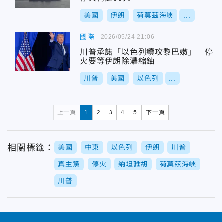
美國
伊朗
荷莫茲海峽
...
國際
2026/05/24 21:06
川普承諾「以色列續攻黎巴嫩」 停
火要等伊朗除濃縮鈾
川普
美國
以色列
...
上一頁
1
2
3
4
5
下一頁
相關標籤：
美國
中東
以色列
伊朗
川普
真主黨
停火
納坦雅胡
荷莫茲海峽
川普