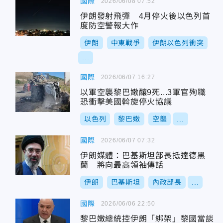
國際
2026/06/08 07:52
伊朗發射飛彈 4月停火後以色列首
度防空警報大作
伊朗
中東戰爭
伊朗以色列衝突
...
國際
2026/06/07 16:27
以軍空襲黎巴嫩釀9死...3軍官殉職
恐衝擊美國斡旋停火協議
以色列
黎巴嫩
空襲
...
國際
2026/06/07 07:32
伊朗媒體：巴基斯坦部長抵達德黑
蘭 將向最高領袖傳話
伊朗
巴基斯坦
內政部長
...
國際
2026/06/06 22:50
黎巴嫩總統控伊朗「綁架」黎國當談