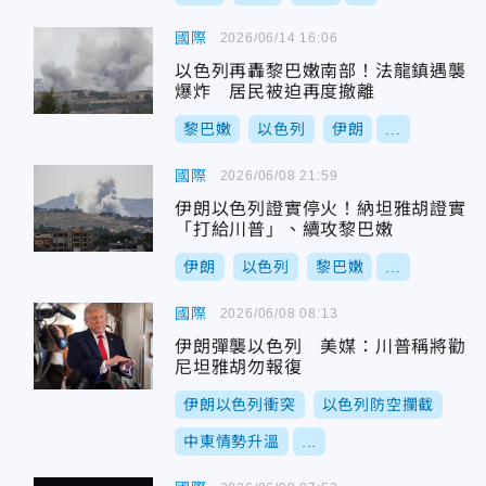
國際
2026/06/14 16:06
以色列再轟黎巴嫩南部！法龍鎮遇襲
爆炸 居民被迫再度撤離
黎巴嫩
以色列
伊朗
...
國際
2026/06/08 21:59
伊朗以色列證實停火！納坦雅胡證實
「打給川普」、續攻黎巴嫩
伊朗
以色列
黎巴嫩
...
國際
2026/06/08 08:13
伊朗彈襲以色列 美媒：川普稱將勸
尼坦雅胡勿報復
伊朗以色列衝突
以色列防空攔截
中東情勢升溫
...