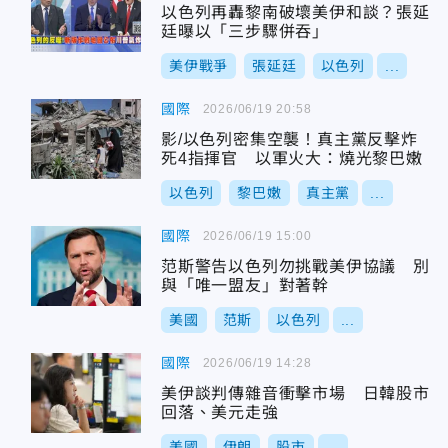
以色列再轟黎南破壞美伊和談？張延
廷曝以「三步驟併吞」
美伊戰爭
張延廷
以色列
...
國際
2026/06/19 20:58
影/以色列密集空襲！真主黨反擊炸
死4指揮官 以軍火大：燒光黎巴嫩
以色列
黎巴嫩
真主黨
...
國際
2026/06/19 15:00
范斯警告以色列勿挑戰美伊協議 別
與「唯一盟友」對著幹
美國
范斯
以色列
...
國際
2026/06/19 14:28
美伊談判傳雜音衝擊市場 日韓股市
回落、美元走強
美國
伊朗
股市
...