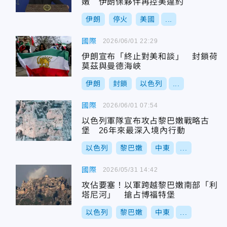
嫩 伊朗保夥伴再控美違約
伊朗
停火
美國
...
國際
2026/06/01 22:29
伊朗宣布「終止對美和談」 封鎖荷
莫茲與曼德海峽
伊朗
封鎖
以色列
...
國際
2026/06/01 07:54
以色列軍隊宣布攻占黎巴嫩戰略古
堡 26年來最深入境內行動
以色列
黎巴嫩
中東
...
國際
2026/05/31 14:42
攻佔要塞！以軍跨越黎巴嫩南部「利
塔尼河」 搶占博福特堡
以色列
黎巴嫩
中東
...