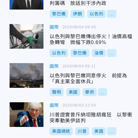
判籌碼 放話別干涉內政
黎巴嫩
伊朗
以色列
...
國際
2026/06/04 09:46
以色列與黎巴嫩傳出停火！油價高檔
急轉彎 微幅下跌0.69%
以色列
黎巴嫩
油價
...
國際
2026/06/04 09:11
以色列與黎巴嫩同意停火 前提為
「真主黨全面休兵」
聲明
美國
華府
...
國際
2026/06/03 22:54
川普證實曾斥納坦雅胡瘋狂 以黎衝
突牽動美伊談判
美國總統
川普
美國
...