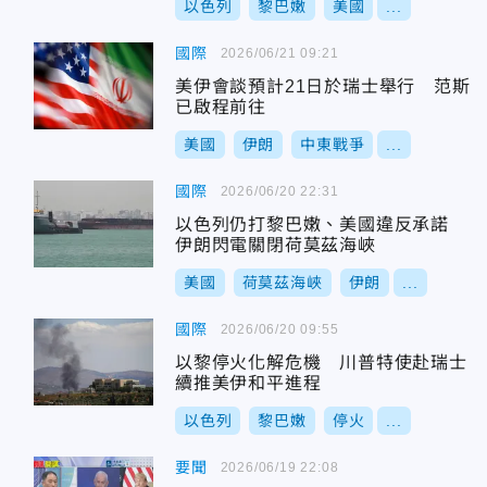
以色列
黎巴嫩
美國
...
國際
2026/06/21 09:21
美伊會談預計21日於瑞士舉行 范斯
已啟程前往
美國
伊朗
中東戰爭
...
國際
2026/06/20 22:31
以色列仍打黎巴嫩、美國違反承諾
伊朗閃電關閉荷莫茲海峽
美國
荷莫茲海峽
伊朗
...
國際
2026/06/20 09:55
以黎停火化解危機 川普特使赴瑞士
續推美伊和平進程
以色列
黎巴嫩
停火
...
要聞
2026/06/19 22:08