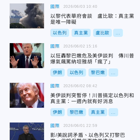
國際
2026/06/03 10:40
以黎代表華府會談 盧比歐：真主黨
是唯一障礙
以色列
真主黨
盧比歐
...
國際
2026/06/02 15:16
以狂轟黎巴嫩危及美伊談判 傳川普
爆氣飆罵納坦雅胡「瘋了」
伊朗
以色列
黎巴嫩
...
國際
2026/06/02 08:42
美伊談判突暫停！川普搞定以色列和
真主黨：一週內就有好消息
伊朗
黎巴嫩
真主黨
...
國際
2026/06/01 22:59
影/美說詞矛盾、以色列又打黎巴