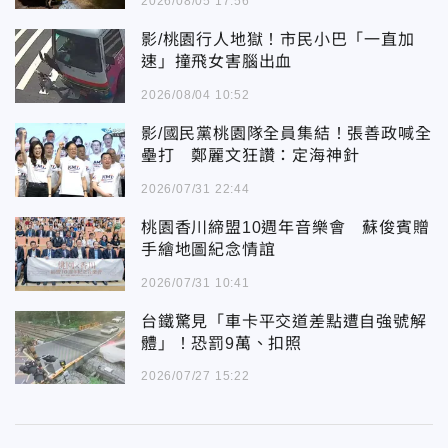
2026/08/05 17:56
影/桃園行人地獄！市民小巴「一直加
速」撞飛女害腦出血
2026/08/04 10:52
影/國民黨桃園隊全員集結！張善政喊全
壘打 鄭麗文狂讚：定海神針
2026/07/31 22:44
桃園香川締盟10週年音樂會 蘇俊賓贈
手繪地圖紀念情誼
2026/07/31 10:41
台鐵驚見「車卡平交道差點遭自強號解
體」！恐罰9萬、扣照
2026/07/27 15:22