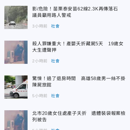
影/危險！苗栗泰安苗62線2.3K再傳落石
議員籲用路人警戒
3小時前
社會
殺人罪嫌重大！產嬰夭折藏屍5天 19歲女
大生遭聲押
2小時前
社會
驚悚！過了退房時間 高雄58歲男一絲不掛
陳屍旅館
5小時前
社會
北市20歲女住處產子夭折 遺體裝袋報案檢
列被告