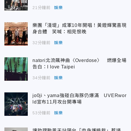
21分鐘前
娛樂
樂團「淺堤」成軍10年開唱！黃鐙輝驚喜現
身合體 笑喊：相見恨晚
32分鐘前
娛樂
natori北流飆神曲〈Overdose〉 燃爆全場
告白：I love Taipei
34分鐘前
娛樂
jo0ji、yama強碰白海豚仍爆滿 UVERwor
ld宣布11月攻台開專場
53分鐘前
娛樂
讓助理颱風天站陽台「肉身護植栽」惹議