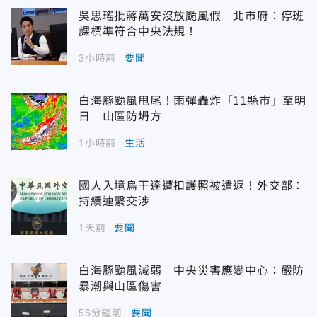
吳思瑤批蔣萬安沒放颱風假 北市府：停班
課標準符合中央法規！
3小時前
要聞
白海豚颱風甩尾！雨彈轟炸「11縣市」至明
日 山區防坍方
1小時前
生活
國人入境烏干達遭扣護照被遣返！外交部：
持續連繫交涉
1天前
要聞
白海豚颱風減弱 中央災害應變中心：嚴防
暴潮與山區傷害
56分鐘前
要聞