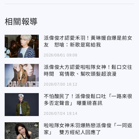
相關報導
派偉俊才認愛禾羽！黃琳媛自爆是前女
友 怒嗆：新歌是寫給我
2026/08/01 09:08
派偉俊大方認愛啦啦隊女神！鬆口交往
時間 寫情歌、幫吹頭髮超浪漫
2026/07/30 16:12
不怕酸民了！派偉俊鬆口吐「一路來很
多否定聲音」 曝重磅喜訊
2026/07/24 19:14
啦啦隊女神禾羽爆熱戀派偉俊「一同返
家」 雙方經紀人回應了