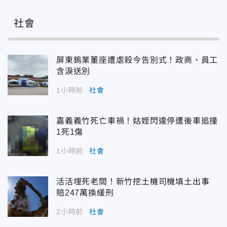
社會
屏東鎢業董座遭虐殺今告別式！政商、員工
含淚送別
1小時前
社會
嘉義義竹死亡車禍！姑姪閃違停遭後車追撞
1死1傷
1小時前
社會
活活埋死老闆！新竹挖土機司機填土出事
賠247萬換緩刑
2小時前
社會