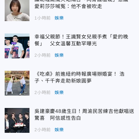
愛莉莎莎喊冤：他不會被吹走
1小時前
娛樂
幸福父親節！王識賢女兒親手煮「愛的晚
餐」 父女溫馨互動罕曝光
2小時前
娛樂
《吃桌》前進紐約時報廣場辦婚宴！ 浩
子、千千奔走助新娘圓夢
2小時前
娛樂
吳建豪慶48歲生日！周渝民苦練吉他獻唱送
驚喜 阿信感性告白
2小時前
娛樂