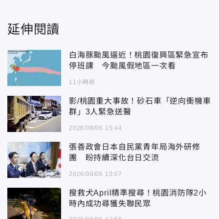
延伸閱讀
白海豚颱風逼近！桃園復興區緊急宣布
停班課 今颱風假地區一次看
11小時前
影/桃園重大事故！砂石車「逆向衝機車
群」3人緊急送醫
2026/08/06 15:44
張善政會日本自民黨青年局海外研修
團 盼持續深化台日交流
2026/08/06 13:07
搜救犬April精準搜尋！桃園消防隊2小
時內成功尋獲失聯民眾