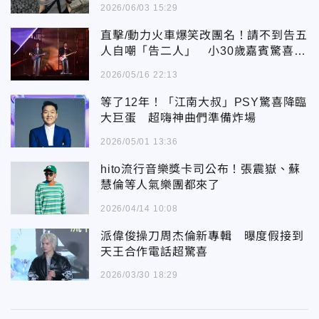
2026/06/03 15:29
直擊/動力火車爆笑改團名！請不到告五
人自嘲「告二人」 小30歲嘉賓驚喜登
台
2026/05/16 22:13
等了12年！「江南大叔」PSY驚喜降臨
大巨蛋 超嗨神曲們準備炸場
2026/05/01 13:36
hito流行音樂獎卡司公布！張震嶽、蘇
慧倫等人氣樂團都來了
2026/04/14 10:08
派偉俊操刀周杰倫新專輯 曝度假接到
天王合作電話超驚喜
2026/03/30 18:29