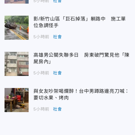
5小時前
社會
影/新竹山區「巨石掉落」躺路中 施工單
位急調怪手
5小時前
社會
高雄男公關失聯多日 房東破門驚見他「陳
屍房內」
5小時前
社會
與女友吵架喝爛醉！台中男蹲路邊亮刀喊：
要切水果、烤肉
5小時前
社會