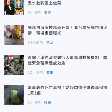
煮水餃到愛上做菜
5小時前
要聞
颱風白海豚挾風雨狂襲！北台灣多縣市傳災
情 現場畫面曝光
34分鐘前
生活
直擊／漢光演習執行大量傷患救援機制 驗
證緊急醫療應處效能
12小時前
要聞
嘉義義竹死亡車禍！姑姪閃違停遭後車追撞
1死1傷
1小時前
社會