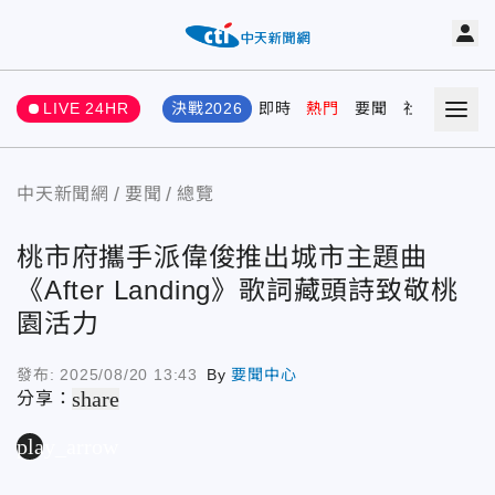
LIVE 24HR
決戰2026
即時
熱門
要聞
社會
娛樂
中天新聞網
要聞
總覽
桃市府攜手派偉俊推出城市主題曲
《After Landing》歌詞藏頭詩致敬桃
園活力
發布:
2025/08/20 13:43
By
要聞中心
share
分享：
play_arrow