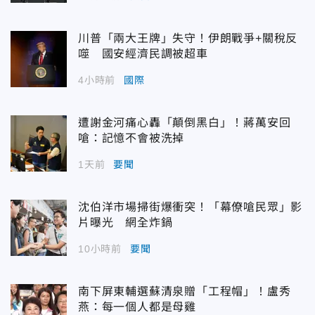
川普「兩大王牌」失守！伊朗戰爭+關稅反
噬 國安經濟民調被超車
4小時前
國際
遭謝金河痛心轟「顛倒黑白」！蔣萬安回
嗆：記憶不會被洗掉
1天前
要聞
沈伯洋市場掃街爆衝突！「幕僚嗆民眾」影
片曝光 網全炸鍋
10小時前
要聞
南下屏東輔選蘇清泉贈「工程帽」！盧秀
燕：每一個人都是母雞