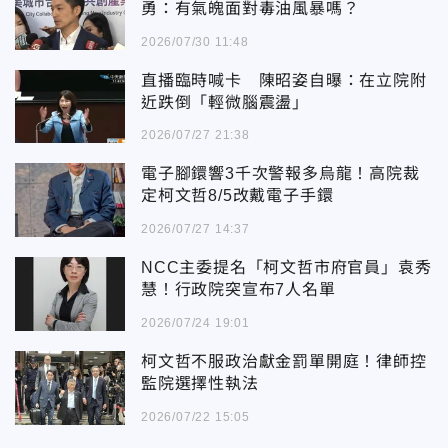
勇：有氣魄面對毒油風暴嗎？
2026/07/30 11:48
直播臨時喊卡 陳昭姿自曝：在立院附
近跌倒「輕微腦震盪」
2026/07/27 21:38
電子腳鐶響3千次警報多烏龍！高院裁
定柯文哲8/5改戴電子手鐶
2026/07/27 14:37
NCC主委提名「柯文哲市府官員」袁秀
慧！行政院突宣布7人名單
2026/07/24 19:01
柯文哲不服政治獻金罰單開庭！律師控
監院選擇性執法
2026/07/22 15:05