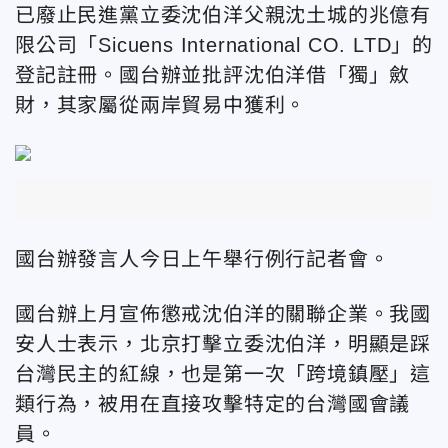
已廢止民進黨立委沈伯洋父親沈土城的兆億有
限公司「Sicuens International CO. LTD」的
登記註冊。國台辦並批評沈伯洋
借
「獨」斂
財，其家屬從兩岸貿易中獲利。
國台辦發言人今日上午舉行例行記者會。
國台辦上月宣佈懲戒沈伯洋的關聯企業。我
國
安人士表示，北京打擊立委沈伯洋，明顯是踩
台灣民主的紅線，也是第一次「跨境鎮壓」這
類行為，被用在直接攻擊特定的台灣國會議
員。