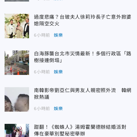
過度悲痛？台玻夫人徐莉玲長子亡意外掀婆
媳隔空交火
6小時前
娛樂
白海豚襲台北市災情最新！多個行政區「路
樹接連倒塌」
6小時前
娛樂
南韓影帝劉亞仁與男友人親密照外流 韓網
掀熱議
6小時前
娛樂
甜翻！《蜘蛛人》湯姆霍蘭德辦結婚派對
傳在豪華別墅秘密舉辦