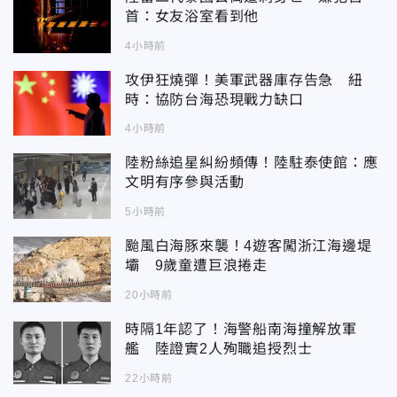
首：女友浴室看到他
4小時前
攻伊狂燒彈！美軍武器庫存告急 紐
時：協防台海恐現戰力缺口
4小時前
陸粉絲追星糾紛頻傳！陸駐泰使館：應
文明有序參與活動
5小時前
颱風白海豚來襲！4遊客闖浙江海邊堤
壩 9歲童遭巨浪捲走
20小時前
時隔1年認了！海警船南海撞解放軍
艦 陸證實2人殉職追授烈士
22小時前