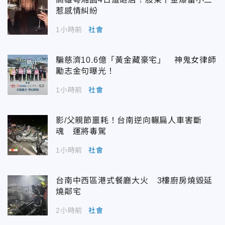
惹感情糾紛
1小時前
社會
騙慈濟10.6億「黃金藏豪宅」 神鬼女律師
勵志金句曝光！
1小時前
社會
影/父親節噩耗！台南逆向輾扁人車害斷
魂 運將毒駕
1小時前
社會
台南中西區港式餐廳大火 3樓廚房燒毀延
燒鄰宅
2小時前
社會