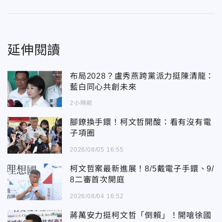
延伸閱讀
布局2028？盧秀燕跨黨派力挺陳清龍：
藍白同心共創未來
2小時前
腳鐐換手鐶！柯文哲開酸：看有沒有電
子項圈
2026/08/05 16:55
柯文哲案最新進展！8/5戴電子手鐶、9/
8二審首次開庭
2026/08/04 16:52
蔣萬安力挺柯文哲「倒賴」！開嗆徐國