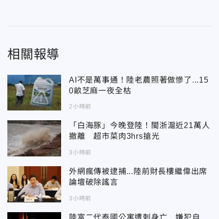
相關報導
AI不是萬事通！陸老農照著做慘了...15
0畝芝麻一夜全枯
2小時前
「白海豚」今晚登陸！閩浙滬近21萬人
撤離 超市菜肉3hrs搶光
3小時前
外網瘋傳被逮捕...陸前財長樓繼偉出席
論壇破除謠言
3小時前
陸富二代泰國公寓遭刺身亡 嫌犯自