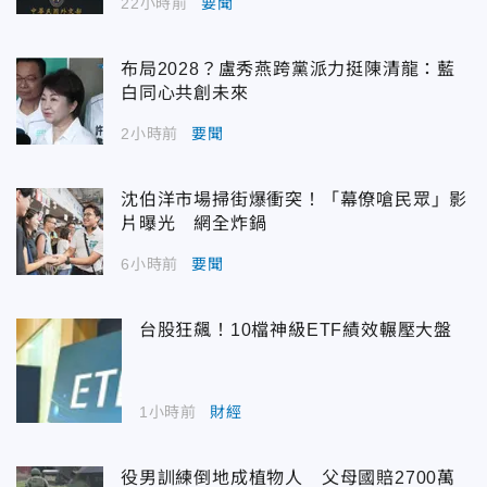
22小時前
要聞
布局2028？盧秀燕跨黨派力挺陳清龍：藍
白同心共創未來
2小時前
要聞
沈伯洋市場掃街爆衝突！「幕僚嗆民眾」影
片曝光 網全炸鍋
6小時前
要聞
台股狂飆！10檔神級ETF績效輾壓大盤
1小時前
財經
役男訓練倒地成植物人 父母國賠2700萬