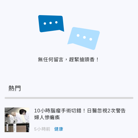
無任何留言，趕緊搶頭香！
熱門
10小時腦瘤手術切錯！日醫忽視2次警告
婦人慘癱瘓
5小時前
健康