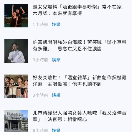
遭女兒爆料「酒後跟李易吵架」常不在家
六月認：本來就有摩擦
1小時前
娛樂
許富凱開唱強碰白海豚！苦笑喊「辦小巨蛋
有多難」 思念亡父忍不住淚崩
3小時前
娛樂
好友突離世！「溫室雜草」新曲創作契機藏
洋蔥 主唱慟喊：他再也聽不到
3小時前
娛樂
北市傳經紀人強吻女藝人噁喊「我又沒伸舌
頭」！法官怒：相當噁心
6小時前
娛樂