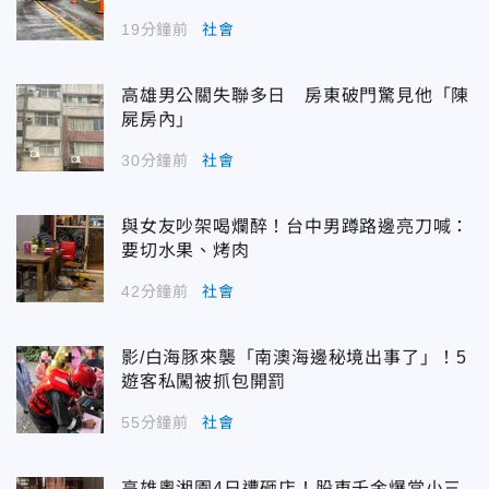
19分鐘前
社會
高雄男公關失聯多日 房東破門驚見他「陳
屍房內」
30分鐘前
社會
與女友吵架喝爛醉！台中男蹲路邊亮刀喊：
要切水果、烤肉
42分鐘前
社會
影/白海豚來襲「南澳海邊秘境出事了」！5
遊客私闖被抓包開罰
55分鐘前
社會
高雄粵湘園4日遭砸店！股東千金爆當小三