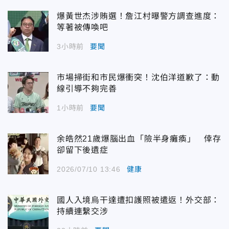
爆黃世杰涉賄選！詹江村曝警方調查進度：
等著被傳喚吧
3小時前
要聞
市場掃街和市民爆衝突！沈伯洋道歉了：動
線引導不夠完善
1小時前
要聞
余皓然21歲爆腦出血「險半身癱瘓」 倖存
卻留下後遺症
2026/07/10 13:46
健康
國人入境烏干達遭扣護照被遣返！外交部：
持續連繫交涉