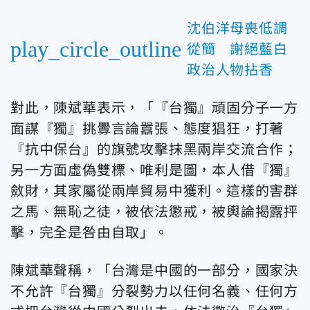
沈伯洋母喪低調
play_circle_outline
從簡 謝絕藍白
政治人物拈香
對此，陳斌華表示，「『台獨』頑固分子一方
面謀『獨』挑釁言論囂張、態度猖狂，打著
『抗中保台』的旗號攻擊抹黑兩岸交流合作；
另一方面虛偽雙標、唯利是圖，本人借『獨』
斂財，其家屬從兩岸貿易中獲利。這樣的害群
之馬、無恥之徒，被依法懲戒，被輿論揭露抨
擊，完全是咎由自取」。
陳斌華聲稱，「
台灣是中國的一部分，國家決
不允許『台獨』分裂勢力以任何名義、任何方