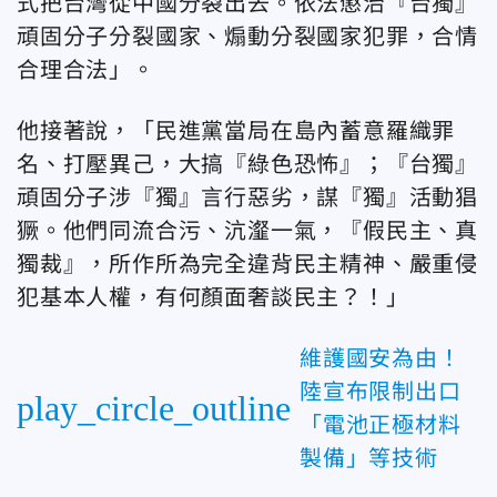
式把台灣從中國分裂出去。依法懲治『台獨』
頑固分子分裂國家、煽動分裂國家犯罪，合情
合理合法」
。
他
接著說，「
民進黨當局在島內蓄意羅織罪
名、打壓異己，大搞『綠色恐怖』；『台獨』
頑固分子涉『獨』言行惡劣，謀『獨』活動猖
獗。他們同流合污、沆瀣一氣，『假民主、真
獨裁』，所作所為完全違背民主精神、嚴重侵
犯基本人權，有何顏面奢談民主？！」
維護國安為由！
陸宣布限制出口
play_circle_outline
「電池正極材料
製備」等技術