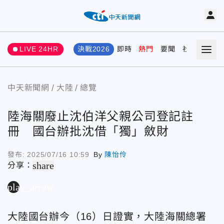
LIVE 24HR
決戰2026
即時
熱門
要聞
社會
娛樂
中天新聞網
大陸
總覽
陸海關廢止沈伯洋父親公司登記註
冊 國台辦批沈借「獨」斂財
發布:
2025/07/16 10:59
By
陳怡伶
share
分享：
play_arrow
大陸國台辦今（16）日證實，
大陸海關總署