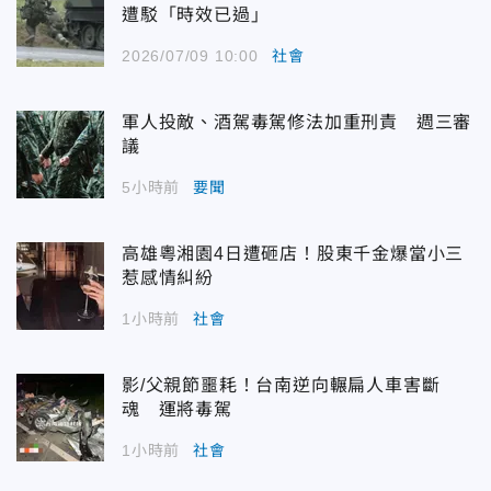
遭駁「時效已過」
2026/07/09 10:00
社會
軍人投敵、酒駕毒駕修法加重刑責 週三審
議
5小時前
要聞
高雄粵湘園4日遭砸店！股東千金爆當小三
惹感情糾紛
1小時前
社會
影/父親節噩耗！台南逆向輾扁人車害斷
魂 運將毒駕
1小時前
社會