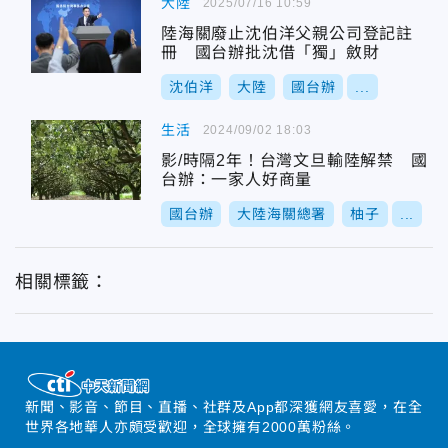
大陸
2025/07/16 10:59
陸海關廢止沈伯洋父親公司登記註
冊 國台辦批沈借「獨」斂財
沈伯洋
大陸
國台辦
...
生活
2024/09/02 18:03
影/時隔2年！台灣文旦輸陸解禁 國
台辦：一家人好商量
國台辦
大陸海關總署
柚子
...
相關標籤：
新聞、影音、節目、直播、社群及App都深獲網友喜愛，在全
世界各地華人亦頗受歡迎，全球擁有2000萬粉絲。