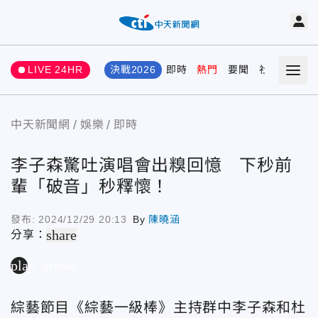
LIVE 24HR
決戰2026
即時
熱門
要聞
社會
娛樂
中天新聞網
娛樂
即時
李子森驚吐演唱會出糗回憶 下秒前
輩「破音」秒釋懷！
發布:
2024/12/29 20:13
By
陳曉涵
share
分享：
play_arrow
綜藝節目《綜藝一級棒》主持群中李子森和杜