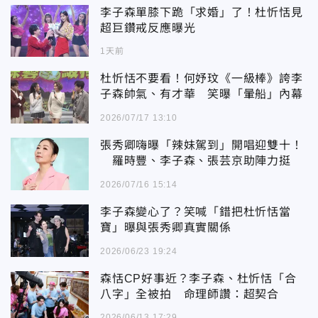
李子森單膝下跪「求婚」了！杜忻恬見
超巨鑽戒反應曝光
1天前
杜忻恬不要看！何妤玟《一級棒》誇李
子森帥氣、有才華 笑曝「暈船」內幕
2026/07/17 13:10
張秀卿嗨曝「辣妹駕到」開唱迎雙十！
羅時豐、李子森、張芸京助陣力挺
2026/07/16 15:14
李子森變心了？笑喊「錯把杜忻恬當
寶」曝與張秀卿真實關係
2026/06/23 19:24
森恬CP好事近？李子森、杜忻恬「合
八字」全被拍 命理師讚：超契合
2026/06/13 17:29