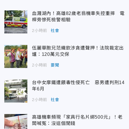
血濺湖內！高雄82歲老翁機車失控重摔 電
桿旁慘死檢警相驗
2小時前
社會
伍麗華胞兄范織欽涉貪遭聲押！法院裁定出
爐：120萬元交保
2小時前
要聞
台中女摩鐵遭餵毒性侵死亡 惡男遭判刑14
年6月
2小時前
社會
高雄機車頻現「家具行名片綁500元」！老
闆喊冤：沒這個閒錢