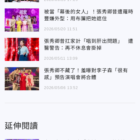
被當「幕後的女人」！張秀卿昔遭羅時
豐嫌外型：用布簾把她遮住
2026/05/20 11:51
張秀卿昔扛家計「唱到肝出問題」 遭
醫警告：再不休息會掛掉
2026/05/11 13:09
張秀卿不藏了！羞曝對李子森「很有
感」預告演唱會將合體
2026/05/06 13:52
延伸閱讀