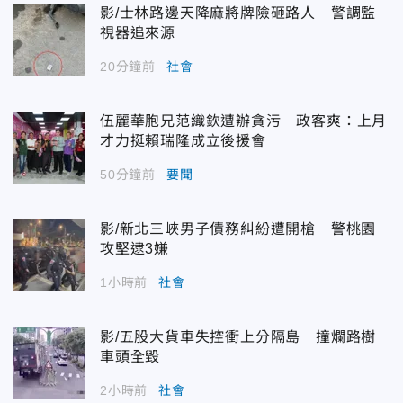
影/士林路邊天降麻將牌險砸路人 警調監
視器追來源
20分鐘前
社會
伍麗華胞兄范織欽遭辦貪污 政客爽：上月
才力挺賴瑞隆成立後援會
50分鐘前
要聞
影/新北三峽男子債務糾紛遭開槍 警桃園
攻堅逮3嫌
1小時前
社會
影/五股大貨車失控衝上分隔島 撞爛路樹
車頭全毀
2小時前
社會