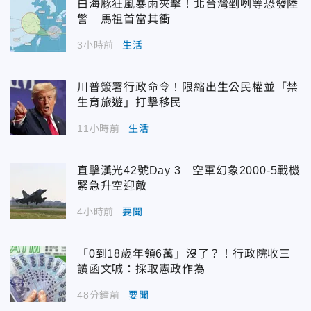
白海豚狂風暴雨夾擊！北台灣剉咧等恐發陸
警 馬祖首當其衝
3小時前
生活
川普簽署行政命令！限縮出生公民權並「禁
生育旅遊」打擊移民
11小時前
生活
直擊漢光42號Day 3 空軍幻象2000-5戰機
緊急升空迎敵
4小時前
要聞
「0到18歲年領6萬」沒了？！行政院收三
讀函文喊：採取憲政作為
48分鐘前
要聞