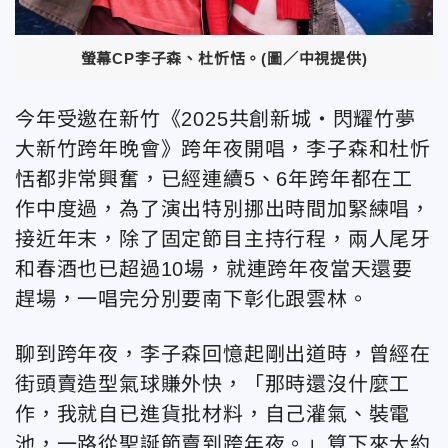
螢幕CP李子森、杜忻恬。(圖／中視提供)
今年受邀在新竹《2025共創新城・閃耀竹夢
大新竹跨年晚會》跨年夜開唱，李子森和杜忻
恬都非常興奮，已經連續5、6年跨年都在工
作中度過，為了演出特別挪出時間加緊練唱，
接近年末，除了固定節目主持行程，兩人尾牙
和春酒也已超過10場，就連跨年夜當天還要
趕場，一唱完分別要南下彰化跟雲林。
聊到跨年夜，李子森回憶起剛出道時，曾經在
街頭賣造型氣球賺外快，「那時還沒什麼工
作，我就自已進貨批材料，自己灌氣、裝電
池，一路從聖誕節賣到跨年夜。」算下來大約