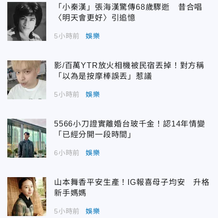
「小秦漢」張海漢驚傳68歲驟逝 昔合唱
〈明天會更好〉引追憶
5小時前
娛樂
影/百萬YTR放火相機被民宿丟掉！對方稱
「以為是按摩棒誤丟」惹議
5小時前
娛樂
5566小刀證實離婚台玻千金！認14年情變
「已經分開一段時間」
6小時前
娛樂
山本舞香平安生產！IG報喜母子均安 升格
新手媽媽
5小時前
娛樂