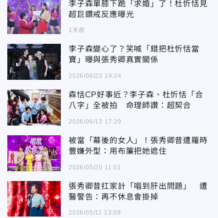
李子森單膝下跪「求婚」了！杜忻恬見
超巨鑽戒反應曝光
1天前
李子森變心了？笑喊「錯把杜忻恬當
寶」曝與張秀卿真實關係
2026/06/23 19:24
森恬CP好事近？李子森、杜忻恬「合
八字」全被拍 命理師讚：超契合
2026/06/13 17:29
被當「幕後的女人」！張秀卿昔遭羅時
豐嫌外型：用布簾把她遮住
2026/05/20 11:51
張秀卿昔扛家計「唱到肝出問題」 遭
醫警告：再不休息會掛掉
2026/05/11 13:09