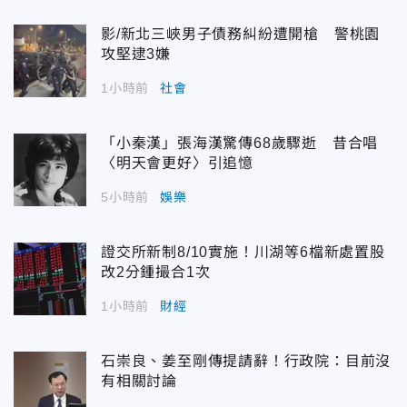
影/新北三峽男子債務糾紛遭開槍 警桃園
攻堅逮3嫌
1小時前
社會
「小秦漢」張海漢驚傳68歲驟逝 昔合唱
〈明天會更好〉引追憶
5小時前
娛樂
證交所新制8/10實施！川湖等6檔新處置股
改2分鍾撮合1次
1小時前
財經
石崇良、姜至剛傳提請辭！行政院：目前沒
有相關討論