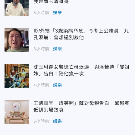
我是費玉清哥哥
3小時前
娛樂
影/外甥「3歲染病命危」今考上公務員 九
孔淚崩：曾想過別救他
3小時前
娛樂
沈玉琳穿女裝憶亡母泛淚 與潘若迪「變姐
妹」告白：陪他瘋一次
4小時前
娛樂
王凱靈堂「燦笑照」藏對母親告白 邱瓈寬
低調到場致哀
5小時前
娛樂