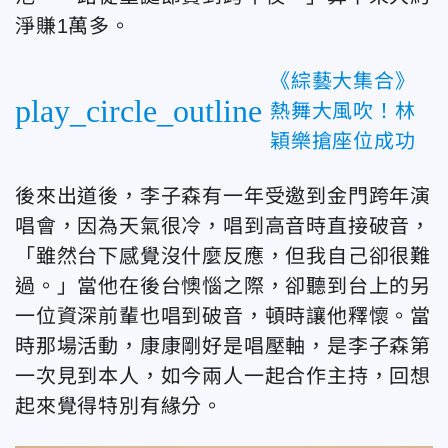
淨賺1萬多。
《綜藝大集合》
play_circle_outline
熱舞大風吹！林
穎樂搶座位成功
後來出道後，李子森有一年受邀到金門跨年演
唱會，因為天氣很冷，唱到高音時直接破音，
「雖然台下感覺沒什麼反應，但我自己卻很難
過。」當他在後台懊惱之際，卻聽到台上的另
一位資深前輩也唱到破音，頓時讓他釋懷。當
時那場活動，康康剛好是唱壓軸，是李子森第
一次見到本人，如今兩人一起合作主持，回想
起來覺得特別有緣分。