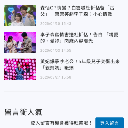
森恬CP情變？白雲喊杜忻恬爸「岳
父」 康康笑虧李子森：小心情敵
2026/04/10 15:43
李子森寫情書送杜忻恬！告白 「親愛
的、愛妳」肉麻內容曝光
2026/04/03 14:55
黃妃爆爭吵老公！5年級兒子突衝出來
「親媽媽」暖爆
2026/03/27 15:58
留言衝人氣
登入留言有機會獲得旺幣哦！
登入留言