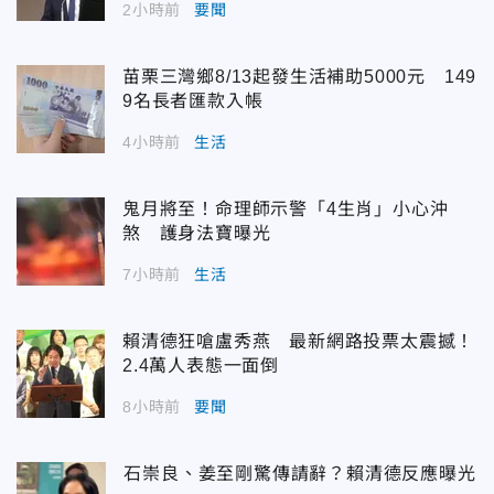
2小時前
要聞
苗栗三灣鄉8/13起發生活補助5000元 149
9名長者匯款入帳
4小時前
生活
鬼月將至！命理師示警「4生肖」小心沖
煞 護身法寶曝光
7小時前
生活
賴清德狂嗆盧秀燕 最新網路投票太震撼！
2.4萬人表態一面倒
8小時前
要聞
石崇良、姜至剛驚傳請辭？賴清德反應曝光