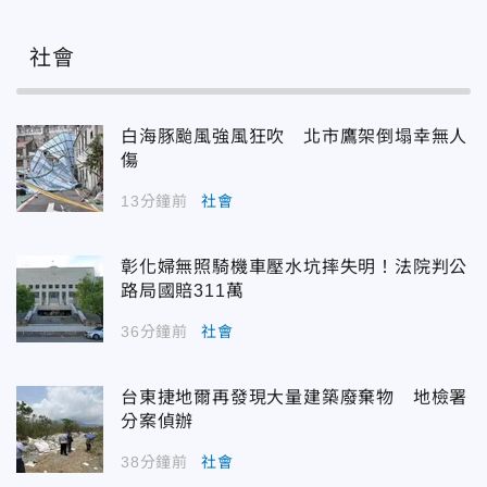
社會
白海豚颱風強風狂吹 北市鷹架倒塌幸無人
傷
13分鐘前
社會
彰化婦無照騎機車壓水坑摔失明！法院判公
路局國賠311萬
36分鐘前
社會
台東捷地爾再發現大量建築廢棄物 地檢署
分案偵辦
38分鐘前
社會