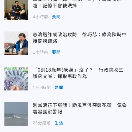
嗆：記憶不會被洗掉
4小時前
要聞
慈濟遭詐成政治攻防 徐巧芯：綠為陳時中
接閣揆鋪路
1小時前
要聞
「0到18歲年領6萬」沒了？！行政院收三
讀函文喊：採取憲政作為
19小時前
要聞
別當浪花下冤魂！颱風巨浪突襲花蓮 氣象
署發國家警報
28分鐘前
生活