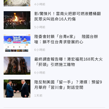
4小時前
影/驚悚片！雲南火把節可燃液體桶翻
民眾尖叫逃命16人灼傷
5小時前
陸委會封鎖「台青e家」 陸國台辦
嗆：鎖不住台青求發展的心
6小時前
最終調查報告曝！港宏福苑168死大火
「菸頭」引燃施工雜物
6小時前
陸反制美國「留一手」？港媒：預留9
月華府「習川會」對話空間
1天前