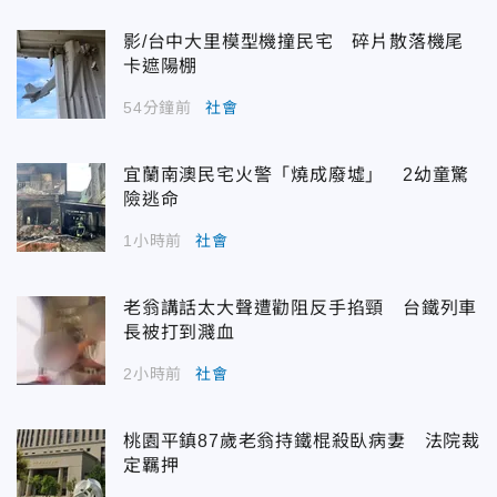
影/台中大里模型機撞民宅 碎片散落機尾
卡遮陽棚
54分鐘前
社會
宜蘭南澳民宅火警「燒成廢墟」 2幼童驚
險逃命
1小時前
社會
老翁講話太大聲遭勸阻反手掐頸 台鐵列車
長被打到濺血
2小時前
社會
桃園平鎮87歲老翁持鐵棍殺臥病妻 法院裁
定羈押