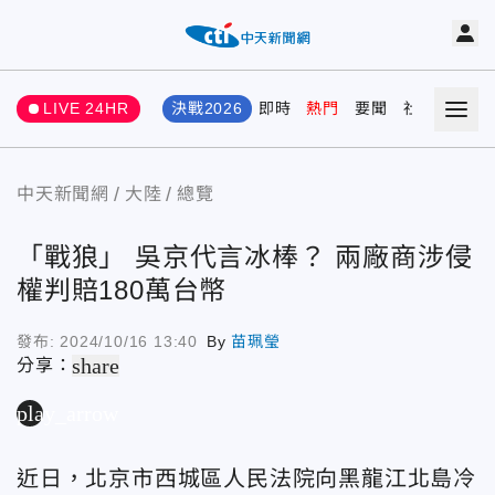
LIVE 24HR
決戰2026
即時
熱門
要聞
社會
娛樂
中天新聞網
大陸
總覽
「戰狼」 吳京代言冰棒？ 兩廠商涉侵
權判賠180萬台幣
發布:
2024/10/16 13:40
By
苗珮瑩
share
分享：
play_arrow
近日，北京市西城區人民法院向黑龍江北島冷