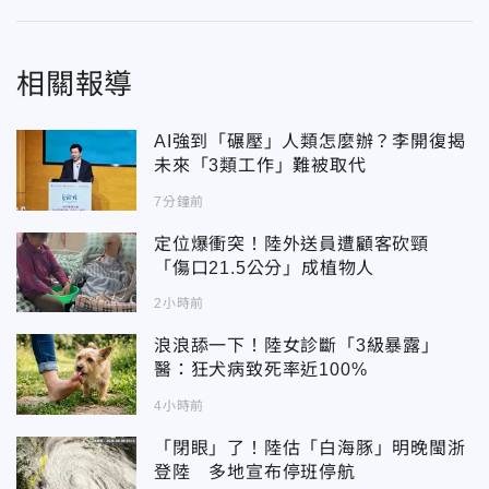
相關報導
AI強到「碾壓」人類怎麼辦？李開復揭
未來「3類工作」難被取代
7分鐘前
定位爆衝突！陸外送員遭顧客砍頸
「傷口21.5公分」成植物人
2小時前
浪浪舔一下！陸女診斷「3級暴露」
醫：狂犬病致死率近100%
4小時前
「閉眼」了！陸估「白海豚」明晚閩浙
登陸 多地宣布停班停航