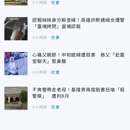
2小時前
社會
謊報妹妹身分躲查緝！高雄詐欺通緝女遭警
「靈魂拷問」當場認栽
3小時前
社會
心痛父親節！中和媳婦遭殺害 慈父「赴靈
堂聊天」惹鼻酸
4小時前
社會
不爽警帶走老母！基隆男兩度臉書狂嗆「殺
警察」 遭判8月
4小時前
社會