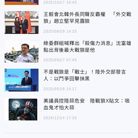
2025/10/17 16:45
王毅會北韓外長同聲反霸權 「外交戰
狼」趙立堅罕見露臉
2025/09/29 14:33
綠委群組喊釋出「殺傷力消息」沈富雄
點出背後最大戰狼是他
2025/09/27 07:45
不是戰狼是「戰士」！陸外交部發言
人：以鬥爭回擊抹黑
2025/05/18 14:17
美議員控陸蒜危安 陸戰狼X貼文：吸
血鬼才怕大蒜
2024/12/14 17:35