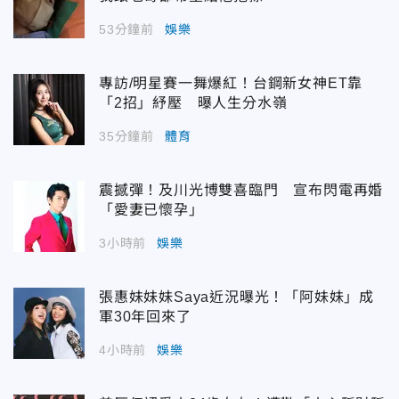
53分鐘前
娛樂
專訪/明星賽一舞爆紅！台鋼新女神ET靠
「2招」紓壓 曝人生分水嶺
35分鐘前
體育
震撼彈！及川光博雙喜臨門 宣布閃電再婚
「愛妻已懷孕」
3小時前
娛樂
張惠妹妹妹Saya近況曝光！「阿妹妹」成
軍30年回來了
4小時前
娛樂