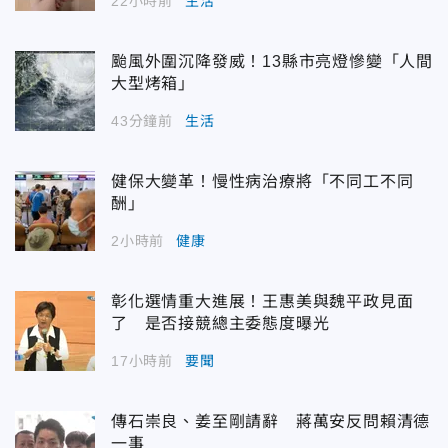
22小時前
生活
颱風外圍沉降發威！13縣市亮燈慘變「人間
大型烤箱」
43分鐘前
生活
健保大變革！慢性病治療將「不同工不同
酬」
2小時前
健康
彰化選情重大進展！王惠美與魏平政見面
了 是否接競總主委態度曝光
17小時前
要聞
傳石崇良、姜至剛請辭 蔣萬安反問賴清德
一事