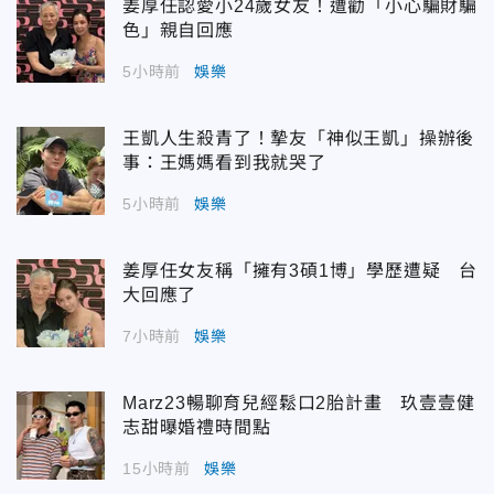
姜厚任認愛小24歲女友！遭勸「小心騙財騙
色」親自回應
5小時前
娛樂
王凱人生殺青了！摯友「神似王凱」操辦後
事：王媽媽看到我就哭了
5小時前
娛樂
姜厚任女友稱「擁有3碩1博」學歷遭疑 台
大回應了
7小時前
娛樂
Marz23暢聊育兒經鬆口2胎計畫 玖壹壹健
志甜曝婚禮時間點
15小時前
娛樂