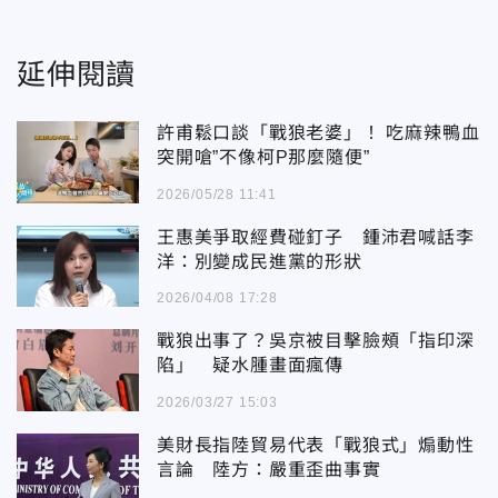
延伸閱讀
許甫鬆口談「戰狼老婆」！ 吃麻辣鴨血
突開嗆”不像柯P那麼隨便”
2026/05/28 11:41
王惠美爭取經費碰釘子 鍾沛君喊話李
洋：別變成民進黨的形狀
2026/04/08 17:28
戰狼出事了？吳京被目擊臉頰「指印深
陷」 疑水腫畫面瘋傳
2026/03/27 15:03
美財長指陸貿易代表「戰狼式」煽動性
言論 陸方：嚴重歪曲事實