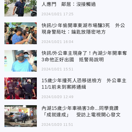
人應門 鄰居：沒接觸過
2024/10/21 17:25
快訊/少年偷開車東湖市場釀3死 外公
現身警局吐：鑰匙放隱密地方
2024/10/21 16:04
快訊/外公車主現身了！內湖少年開車奪
3命他正好出國 抵警局說明
2024/10/21 15:51
15歲少年撞死人恐移送檢方 外公車主
11/1前未到案將通緝
2024/10/20 12:49
內湖15歲少年車禍害3命...同學竟讚
「成就達成」 受訪上電視開心發文
2024/10/20 11:51