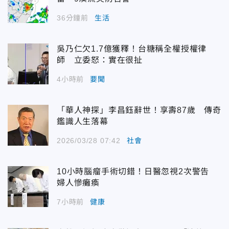
36分鐘前
生活
吳乃仁欠1.7億獲釋！台糖稱全權授權律
師 立委怒：實在很扯
4小時前
要聞
「華人神探」李昌鈺辭世！享壽87歲 傳奇
鑑識人生落幕
2026/03/28 07:42
社會
10小時腦瘤手術切錯！日醫忽視2次警告
婦人慘癱瘓
7小時前
健康