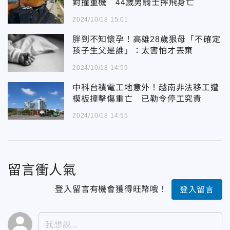
對撞重機 44歲男騎士摔飛身亡
2024/10/18 15:01
胖到不知懷孕！高雄28歲狠母「不確定
孩子生父是誰」：太害怕才丟棄
2024/10/18 14:59
中科台積電工地意外！越南非法移工遭
模板撞擊傷重亡 已勒令停工究責
2024/10/18 14:55
留言衝人氣
登入留言有機會獲得旺幣哦！
登入留言