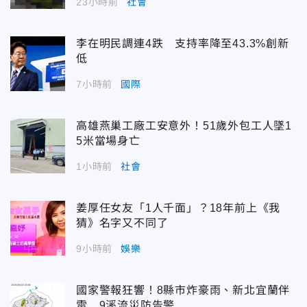
23小時前
社會
李在明民調連4跌 支持率降至43.3%創新
低
7小時前
國際
高雄燕巢工廠工安意外！51歲外包工人墜1
5米當場身亡
1小時前
社會
姜厚任女友「1人千面」？18年前上《我
猜》名字又不同了
9小時前
娛樂
國家警報狂響！8縣市炸豪雨、新北宜蘭伴
雷 9溪流災防告警