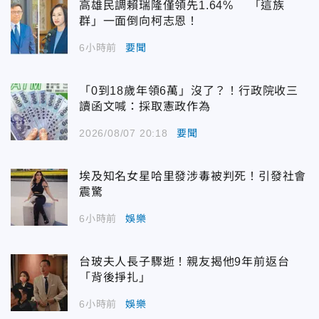
高雄民調賴瑞隆僅領先1.64% 「這族
群」一面倒向柯志恩！
6小時前
要聞
「0到18歲年領6萬」沒了？！行政院收三
讀函文喊：採取憲政作為
2026/08/07 20:18
要聞
埃及知名女星哈里發涉毒被判死！引發社會
震驚
6小時前
娛樂
台玻夫人長子驟逝！親友揭他9年前返台
「背後掙扎」
6小時前
娛樂