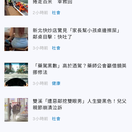
捲走百米 幸救回
2小時前
社會
新北快炒店驚見「家長幫小孩桌邊擦屎」
鄰桌目擊：快吐了
3小時前
社會
「藥駕黑數」高於酒駕？藥師公會籲借鏡英
挪修法
3小時前
健康
雙溪「遭惡鄰挖雙眼男」人生變黑色！兒父
親節崩潰泣訴
3小時前
社會