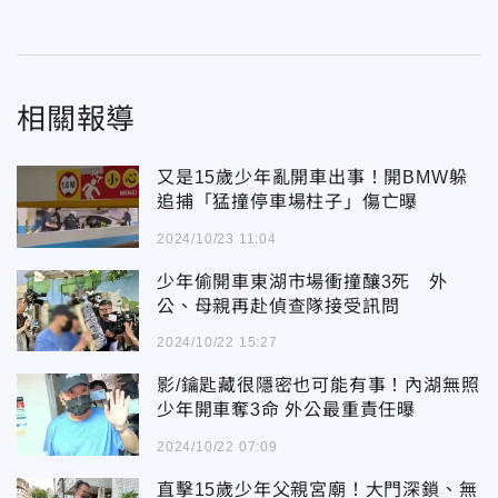
相關報導
又是15歲少年亂開車出事！開BMW躲
追捕「猛撞停車場柱子」傷亡曝
2024/10/23 11:04
少年偷開車東湖市場衝撞釀3死 外
公、母親再赴偵查隊接受訊問
2024/10/22 15:27
影/鑰匙藏很隱密也可能有事！內湖無照
少年開車奪3命 外公最重責任曝
2024/10/22 07:09
直擊15歲少年父親宮廟！大門深鎖、無