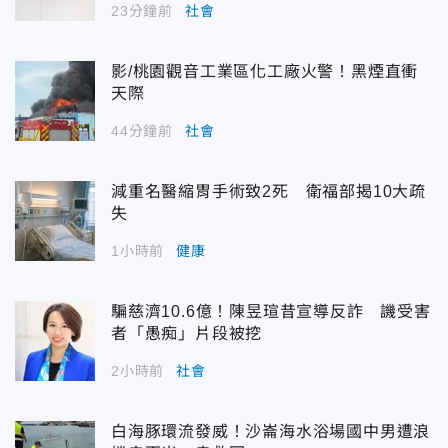
23分鐘前
社會
影/桃園觀音工業區化工廠火警！黑煙直衝
天際
44分鐘前
社會
減重名醫縮胃手術致2死 衛福部揭10大疏
失
1小時前
健康
騙慈濟10.6億！陳昱瑄昔宣導反詐 譏受害
者「愚痴」片段被挖
2小時前
社會
白海豚環流發威！沙崙海水浴場國中男遭浪