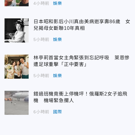
4小時前
娛樂
日本昭和影后小川真由美病逝享壽86歲 女
兒揭母女斷聯10年真相
5小時前
娛樂
林亭莉首當女主角緊張到忘記呼吸 萊恩慘
遭足球重擊「正中要害」
5小時前
娛樂
錯過班機竟衝上停機坪！俄羅斯2女子追飛
機 機場緊急攔人
6小時前
國際