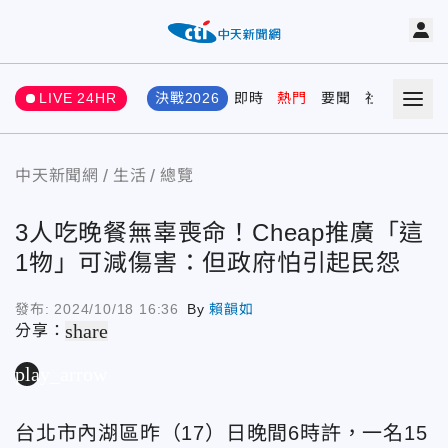
LIVE 24HR
決戰2026
即時
熱門
要聞
社會
娛樂
中天新聞網
生活
總覽
3人吃晚餐無辜喪命！Cheap推廣「這
1物」可減傷害：但政府怕引起民怨
發布:
2024/10/18 16:36
By
賴韻如
share
分享：
play_arrow
台北市內湖區昨（17）日晚間6時許，一名15