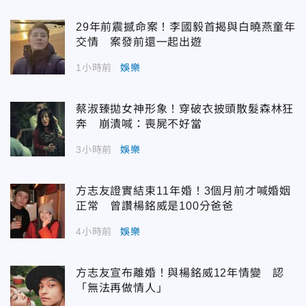
29年前震撼命案！李國毅首揭與白曉燕童年
交情 案發前還一起出遊
1小時前
娛樂
蔡淑臻拋女神形象！穿破衣披頭散髮森林狂
奔 崩潰喊：喪屍不好當
3小時前
娛樂
方志友證實結束11年婚！3個月前才喊婚姻
正常 曾讚楊銘威是100分爸爸
4小時前
娛樂
方志友宣布離婚！與楊銘威12年情變 認
「無法再做情人」