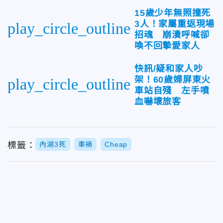
15歲少年無照撞死
3人！家屬重返現場
play_circle_outline
招魂 崩潰呼喊卻
喚不回摯愛家人
快訊/疑和家人吵
架！60歲婦屏東火
play_circle_outline
車站自殘 左手噴
血嚇壞旅客
標籤：
內湖3死
車禍
Cheap