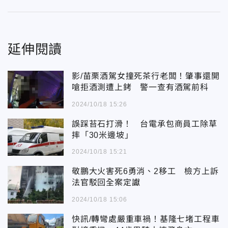
延伸閱讀
影/苗栗酒駕女撞死茶行老闆！肇事還開
嗆拒酒測遭上銬 警一查有酒駕前科
2024/10/18 15:26
誤踩苔石打滑！ 台電承包商員工除草
摔「30米邊坡」
2024/10/18 15:21
敬鵬大火害死6勇消、2移工 檢方上訴
法官駁回全案定讞
2024/10/18 15:06
快訊/轉彎處嚴重車禍！基隆七堵工程車