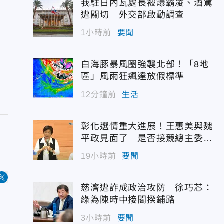
我駐日內瓦處長被爆霸凌、酒駕
遭關切 外交部啟動調查
1小時前
要聞
白海豚暴風圈強襲北部！「8地
區」風雨狂飆達放假標準
12分鐘前
生活
彰化選情重大進展！王惠美與魏
平政見面了 是否接競總主委態
度曝光
19小時前
要聞
慈濟遭詐成政治攻防 徐巧芯：
綠為陳時中接閣揆鋪路
3小時前
要聞