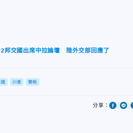
台2邦交國出席中拉論壇 陸外交部回應了
美國
川普
關稅
分享：