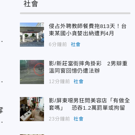
社會
侵占外聘教師餐費拖813天！台
咽
東某國小貪婪出納遭判4月
讓
6分鐘前
社會
影/新莊當街摔角掛彩 2男辯重
溫同窗回憶仍遭法辦
外
12分鐘前
社會
影/屏東噁男狂問美容店「有做全
套嗎」 恐吞1.2萬罰單或拘留
奪
引
23分鐘前
社會