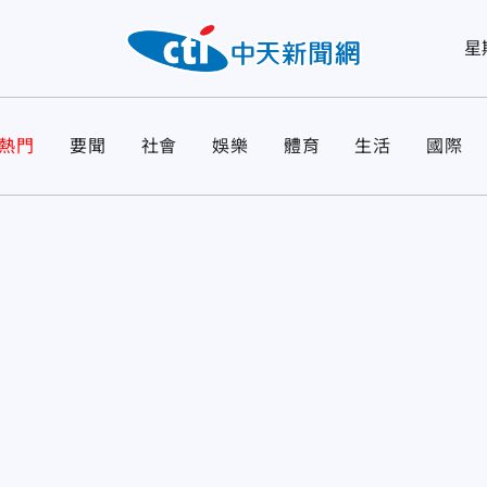
星
熱門
要聞
社會
娛樂
體育
生活
國際