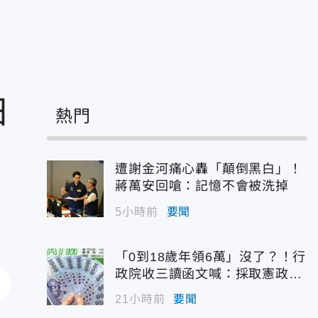
日
熱門
遭謝金河痛心轟「顛倒黑白」！
蔣萬安回嗆：記憶不會被洗掉
5小時前
要聞
「0到18歲年領6萬」沒了？！行
政院收三讀函文喊：採取憲政作
為
21小時前
要聞