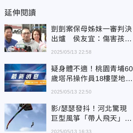
延伸閱讀
剴剴案保母姊妹一審判決
出爐 侯友宜：傷害孩子
從重究責
2025/05/13 22:58
疑身體不適！桃園青埔60
歲塔吊操作員18樓墜地身
亡
2025/05/13 22:50
影/瑟瑟發抖！河北驚現
巨型風箏「帶人飛天」真
相神展開
2025/05/13 16:33