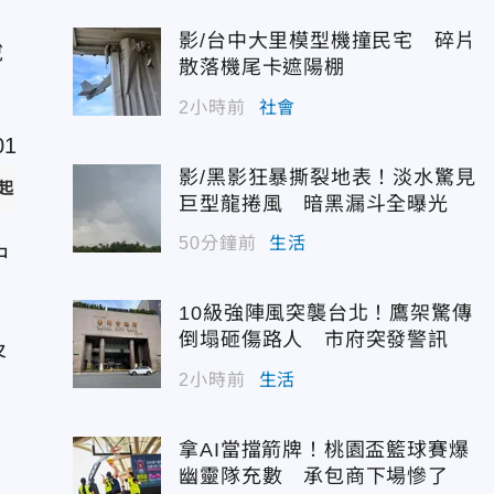
影/台中大里模型機撞民宅 碎片
稅
散落機尾卡遮陽棚
2小時前
社會
影/黑影狂暴撕裂地表！淡水驚見
起，對美加徵關稅由34%調整為10%。（圖/美聯社）
巨型龍捲風 暗黑漏斗全曝光
50分鐘前
生活
中
10級強陣風突襲台北！鷹架驚傳
倒塌砸傷路人 市府突發警訊
及
2小時前
生活
拿AI當擋箭牌！桃園盃籃球賽爆
幽靈隊充數 承包商下場慘了