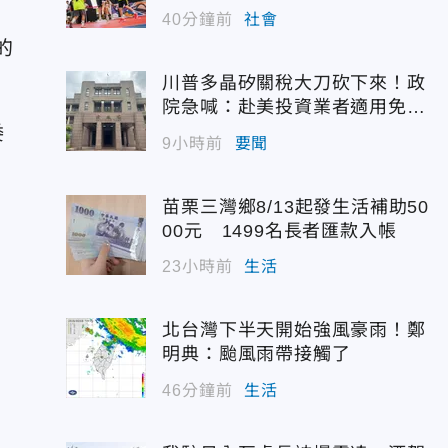
40分鐘前
社會
的
川普多晶矽關稅大刀砍下來！政
院急喊：赴美投資業者適用免稅
配額
委
9小時前
要聞
苗栗三灣鄉8/13起發生活補助50
00元 1499名長者匯款入帳
23小時前
生活
北台灣下半天開始強風豪雨！鄭
明典：颱風雨帶接觸了
46分鐘前
生活