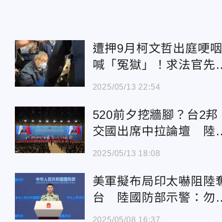
遭押9月柯文哲出庭哽
喊「冤獄」！求法官先
李文宗交保
2025/05/13 22:54
520前夕挖牆腳？台2邦
交國出席中拉論壇 陸
交部回應了
2025/05/13 18:08
美軍擬布局印太嚇阻陸
台 陸國防部示警：勿
狼入室
2025/05/08 16:37