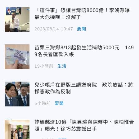
「這件事」恐讓台灣賠8000億！李鴻源曝
最大危機嘆：沒解了
2023/08/14 10:47
要聞
苗栗三灣鄉8/13起發生活補助5000元 149
9名長者匯款入帳
19小時前
生活
兒少帳戶在野版三讀送府院 政院放話：將
採憲政作為反制
5小時前
要聞
詐騙慈濟10億「陳昱瑄與陳時中、陳柏惟合
照」曝光！徐巧芯震撼出手