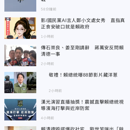
58分鐘前
影/國民黨AI言人鄭小文處女秀 直指真
正食安破口就是賴政府
1小時前
傳石崇良、姜至剛請辭 蔣萬安反問賴
清德一事
2小時前
敬禮！賴總統曝88節影片藏洋蔥
2小時前
漢光演習直播抽獎！震撼直擊賴總統視
導濱海打擊與近岸防禦
4小時前
賴清德毀諾爆砍社宅 劉世芳端出「餘