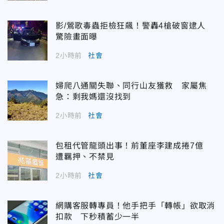
影/鶯歌毒蟲拒檢狂飆！警轟4槍破窗逮人
驚險畫面曝
2小時前
社會
婦爬八通關失聯、同行山友獲救 家屬焦
急：剩我媽還沒找到
2小時前
社會
包租代管龍頭出事！前董座李建成捲7億
遭羈押、不禁見
2小時前
社會
網購客服轉專員！他手把手「轉帳」欲取消
扣款 下秒積蓄少一半