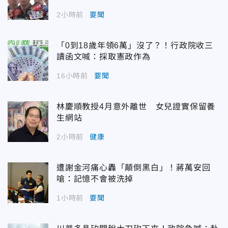
2小時前
要聞
「0到18歲年領6萬」沒了？！行政院收三
讀函文喊：採取憲政作為
16小時前
要聞
林慶順教授4月意外離世 女兒證實保留養
生網站
2小時前
健康
遭謝金河痛心轟「顛倒黑白」！蔣萬安回
嗆：記憶不會被洗掉
1小時前
要聞