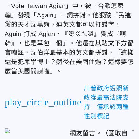
「Vote Taiwan Agian」中，被「
台派怎麼
輸
」發現
「Again」一詞拼錯，他狠酸
「
民進
黨的天才沈黑熊，連英文都可以打錯字，
Again 打成 Agian，
『噁ㄍㄟ嗯』變成『啊
幹』，
也是草包一個」。他還在其貼文下方留
言
嘲諷，沈伯洋最基本的英文都拼錯，「這樣
還是犯罪學博士？然後在美國住過？這樣要怎
麼當美國間諜啦」。
川普政府護照新
政獲最高法院支
play_circle_outline
持 僅承認兩種
性別標記