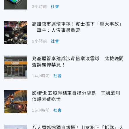
3小時前
社會
高雄夜市連環車禍！賓士擋下「重大事故」
車主：人沒事最重要
5小時前
社會
兆基屋管李建成涉背信案滾雪球 北檢晚間
聲請羈押禁見！
14小時前
社會
影/新北五股聯結車自撞分隔島 司機酒測
值爆表遭送辦
15小時前
社會
八大秀迷途獨自求援！山友犯下「拆隊」大