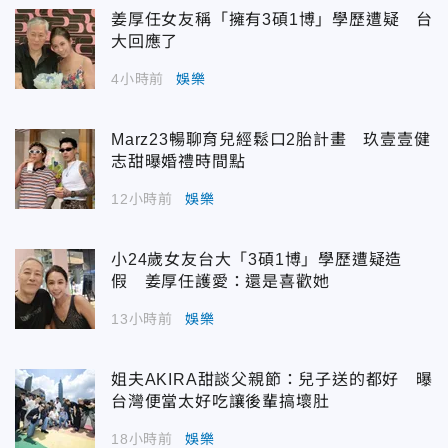
姜厚任女友稱「擁有3碩1博」學歷遭疑 台
大回應了
4小時前
娛樂
Marz23暢聊育兒經鬆口2胎計畫 玖壹壹健
志甜曝婚禮時間點
12小時前
娛樂
小24歲女友台大「3碩1博」學歷遭疑造
假 姜厚任護愛：還是喜歡她
13小時前
娛樂
姐夫AKIRA甜談父親節：兒子送的都好 曝
台灣便當太好吃讓後輩搞壞肚
18小時前
娛樂