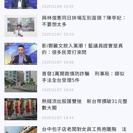
2025/11/08 10:35
與林俊憲同日拚場互別苗頭？陳亭妃：
不要想太多
2025/11/07 20:10
影/鄭麗文掀入黨潮！藍議員證實是真
的：很多民眾打來問
2025/11/07 19:08
普發1萬開跑慎防詐騙 刑事局：類似
手法全台受理5件
2025/11/07 19:04
熱錢流出股匯雙挫 新台幣摜破31元整
數大關
2025/11/07 18:44
台中包子店老闆對女員工熊抱襲胸 法