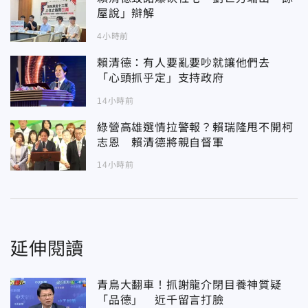
屋說」辯解
4小時前
賴清德：有人要亂要吵就讓他們去
「心頭抓乎定」支持政府
14小時前
綠營高雄選情拉警報？賴瑞隆甩不開柯
志恩 賴清德將親自督軍
14小時前
延伸閱讀
青鳥大翻車！抓謝龍介閉目養神質疑
「品德」 近千留言打臉