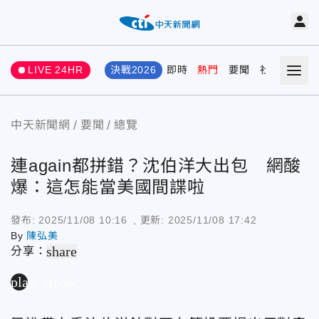
LIVE 24HR
決戰2026
即時
熱門
要聞
社會
娛樂
中天新聞網
要聞
總覽
連again都拼錯？沈伯洋大出包 網酸
爆：這怎能當美國間諜啦
發布:
2025/11/08 10:16
, 更新:
2025/11/08 17:42
By
陳弘美
share
分享：
play_arrow