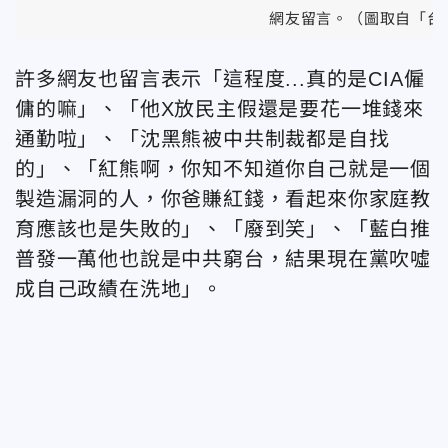
網友留言。（圖取自
「
台
許多網友也留言表示
「
這程度...真的是CIA僱
傭的嘛
」、
「
他X放民主假還是要花一堆錢來
通勤啦
」、
「
沈黑熊被中共制裁都是自找
的
」、
「
紅熊啊，你知不知道你自己就是一個
製造漏洞的人，你爸賺紅錢，看起來你家庭教
育應該也是失敗的
」、
「
廢到笑」
、
「
藍白推
普發一萬他也說是中共窮台，結果現在黨吹噓
成自己政績在洗地
」。