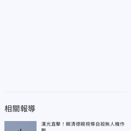
相關報導
漢光直擊！賴清德親視導自殺無人機作
戰