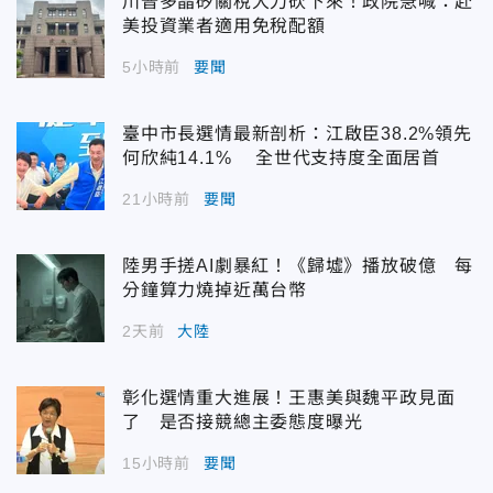
川普多晶矽關稅大刀砍下來！政院急喊：赴
美投資業者適用免稅配額
5小時前
要聞
臺中市長選情最新剖析：江啟臣38.2%領先
何欣純14.1% 全世代支持度全面居首
21小時前
要聞
陸男手搓AI劇暴紅！《歸墟》播放破億 每
分鐘算力燒掉近萬台幣
2天前
大陸
彰化選情重大進展！王惠美與魏平政見面
了 是否接競總主委態度曝光
15小時前
要聞