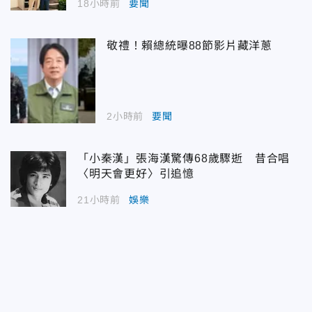
18小時前
要聞
敬禮！賴總統曝88節影片藏洋蔥
2小時前
要聞
「小秦漢」張海漢驚傳68歲驟逝 昔合唱
〈明天會更好〉引追憶
21小時前
娛樂