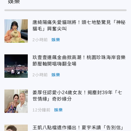
娛樂
唐綺陽痛失愛貓咪將！頭七地墊驚見「神秘
貓毛」興奮尖叫
2小時前
娛樂
玖壹壹連飆金曲掀高潮！桃園珍珠海岸音樂
節壓軸開唱嗨翻全場
2小時前
娛樂
姜厚任認愛小24歲女友！揭塵封39年「七
世情緣」奇妙緣分
12分鐘前
娛樂
王凱八點檔遺作播出！夏宇禾讀「告別信」