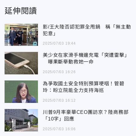
延伸閱讀
影/王大陸否認犯罪全甩鍋 稱「無主動
犯意」
2025/07/03 19:44
美少女在家滑手機邊充電「突遭雷擊」
曝果斷舉動救她一命
2025/07/03 16:26
為爭取國土安全特別預算哽咽！管碧
玲：盼立院能全力支持海巡
2025/07/03 16:12
川普9月率豪華CEO團訪京？陸商務部
「10字」回應
2025/07/03 16:06