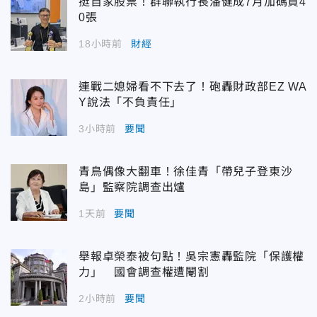
挺自家股票！群聯執行長潘健成7月加碼買4
0張
18小時前
財經
連戰二媳婦看不下去了！砲轟財政部EZ WA
Y說法「不負責任」
3小時前
要聞
青鳥偶像大翻車！徐佳青「帶兒子登東沙
島」監察院調查出爐
1天前
要聞
舉報卓榮泰被句點！吳宗憲轟監院「保護權
力」 國會調查權遭閹割
2小時前
要聞