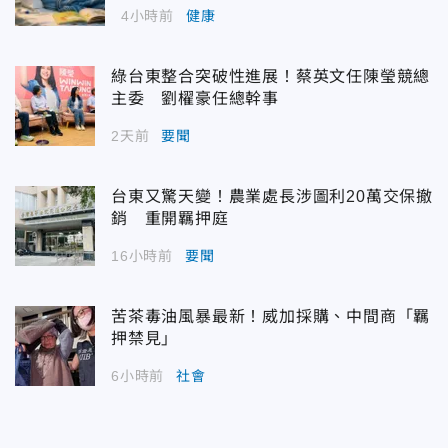
4小時前
健康
綠台東整合突破性進展！蔡英文任陳瑩競總
主委 劉櫂豪任總幹事
2天前
要聞
台東又驚天變！農業處長涉圖利20萬交保撤
銷 重開羈押庭
16小時前
要聞
苦茶毒油風暴最新！威加採購、中間商「羈
押禁見」
6小時前
社會