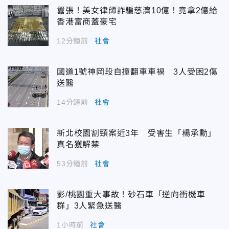
囂張！美女律師詐騙慈濟10億！竟拿2億給
香港富商蓋豪宅
12分鐘前
社會
國道1號神岡段自撞翻車車禍 3人受困2傷
送醫
14分鐘前
社會
新北校園割頸案近3年 受害生「楊承勳」
真名獲解禁
53分鐘前
社會
影/桃園重大事故！砂石車「逆向衝機車
群」3人緊急送醫
1小時前
社會