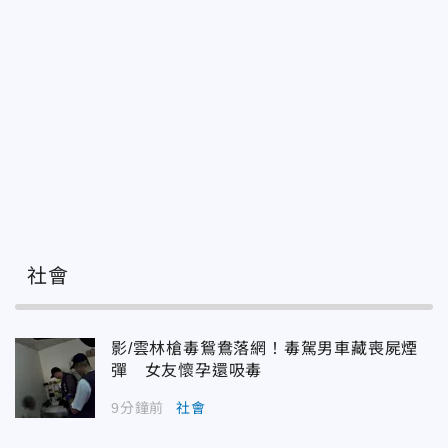
社會
影/雲林槍毒鴛鴦落網！毒駕男車藏喪屍煙
彈 女友懷孕還吸毒
9分鐘前
社會