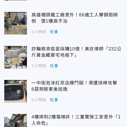
高雄橋頭鐵工廠意外！66歲工人攀鋼筋傾
倒 墜1樓高不治
2小時前
社會
詐騙慈濟疫苗採購10億！美女律師「232公
斤黃金藏豪宅地板下」
2小時前
社會
一中街泡沫紅茶店爆鬥毆！男遭球棒攻擊
6惡煞砸車後逃逸
3小時前
社會
4樓摔到2樓電梯井！三重驚悚工安意外「1
人命危」