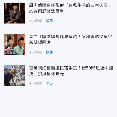
周杰倫遭狗仔影射「有私生子的三字天王」
杰威爾怒發聲反擊
3小時前
娛樂
星二代騙吃騙喝風波延燒！父邵昕透過吳宗
憲低調回應
4小時前
娛樂
百萬網紅相機遭民宿誤丟！衝50噸垃圾中翻
找 狼狽模樣曝光
4小時前
生活