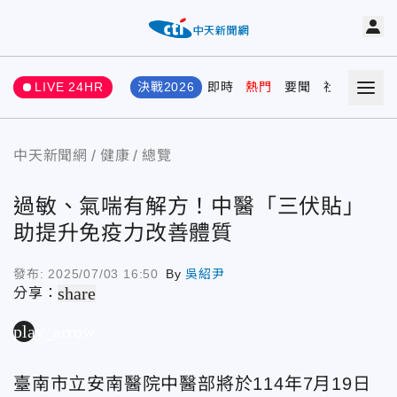
LIVE 24HR
決戰2026
即時
熱門
要聞
社會
娛樂
中天新聞網
健康
總覽
過敏、氣喘有解方！中醫「三伏貼」
助提升免疫力改善體質
發布:
2025/07/03 16:50
By
吳紹尹
share
分享：
play_arrow
臺南市立安南醫院中醫部將於114年7月19日