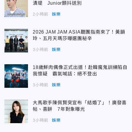
潰堤 Junior顫抖送別
2小時前
娛樂
2026 JAM JAM ASIA聽團指南來了！黃韻
玲、五月天瑪莎曝選團秘辛
3小時前
娛樂
18歲鮮肉偶像正式出道！赴韓魔鬼訓練陷自
我懷疑 霸氣喊話：絕不登出
3小時前
娛樂
大馬歌手陳佩賢突宣布「結婚了」！廣發喜
帖、喜餅 7年對象曝光
3小時前
娛樂