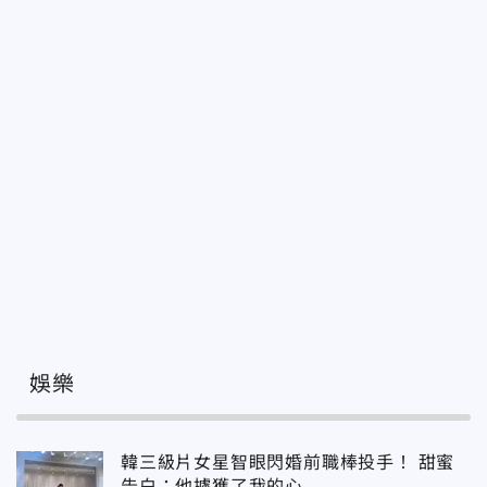
娛樂
韓三級片女星智眼閃婚前職棒投手！ 甜蜜
告白：他擄獲了我的心