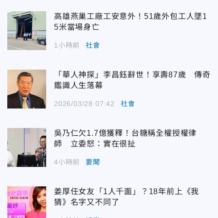
高雄燕巢工廠工安意外！51歲外包工人墜1
5米當場身亡
1小時前
社會
「華人神探」李昌鈺辭世！享壽87歲 傳奇
鑑識人生落幕
2026/03/28 07:42
社會
吳乃仁欠1.7億獲釋！台糖稱全權授權律
師 立委怒：實在很扯
4小時前
要聞
姜厚任女友「1人千面」？18年前上《我
猜》名字又不同了