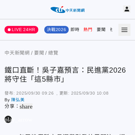
LIVE 24HR
決戰2026
即時
熱門
要聞
社會
娛樂
中天新聞網
要聞
總覽
鐵口直斷！吳子嘉預言：民進黨2026
將守住「這5縣市」
發布:
2025/09/30 09:26
, 更新:
2025/09/30 10:08
By
陳弘美
share
分享：
play_arrow