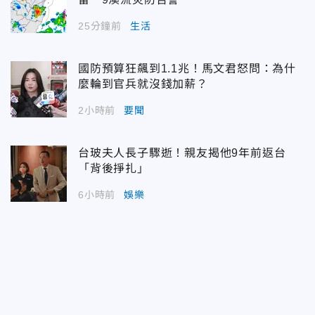
25分鐘前
生活
國防預算狂飆到1.1兆！馬文君怒問：為什
麼輪到官兵就沒錢加薪？
2小時前
要聞
台玻夫人長子驟逝！親友揭他9年前返台
「背後掙扎」
6小時前
娛樂