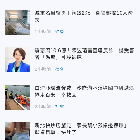
減重名醫縮胃手術致2死 衛福部揭10大疏
失
1小時前
健康
騙慈濟10.6億！陳昱瑄昔宣導反詐 譏受害
者「愚痴」片段被挖
2小時前
社會
白海豚環流發威！沙崙海水浴場國中男遭浪
捲走百米 幸救回
2小時前
社會
新北快炒店驚見「家長幫小孩桌邊擦屎」
鄰桌目擊：快吐了