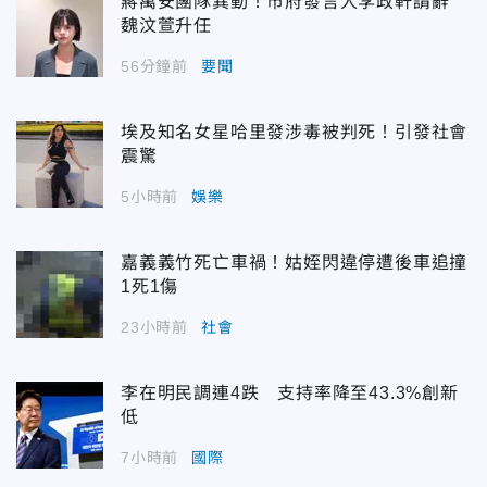
蔣萬安團隊異動！市府發言人李政軒請辭
魏汶萱升任
56分鐘前
要聞
埃及知名女星哈里發涉毒被判死！引發社會
震驚
5小時前
娛樂
嘉義義竹死亡車禍！姑姪閃違停遭後車追撞
1死1傷
23小時前
社會
李在明民調連4跌 支持率降至43.3%創新
低
7小時前
國際