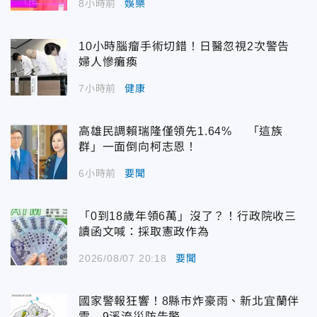
8小時前
娛樂
10小時腦瘤手術切錯！日醫忽視2次警告
婦人慘癱瘓
7小時前
健康
高雄民調賴瑞隆僅領先1.64% 「這族
群」一面倒向柯志恩！
6小時前
要聞
「0到18歲年領6萬」沒了？！行政院收三
讀函文喊：採取憲政作為
2026/08/07 20:18
要聞
國家警報狂響！8縣市炸豪雨、新北宜蘭伴
雷 9溪流災防告警