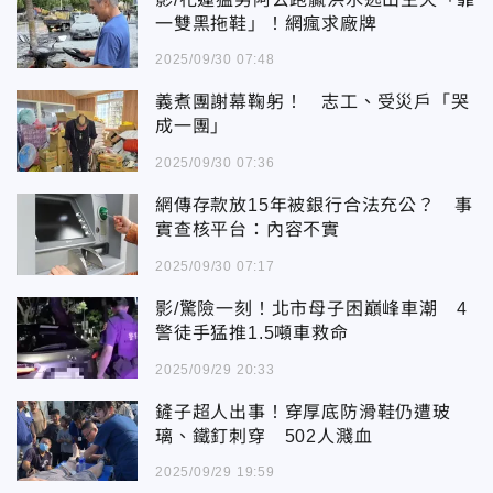
一雙黑拖鞋」！網瘋求廠牌
2025/09/30 07:48
義煮團謝幕鞠躬！ 志工、受災戶「哭
成一團」
2025/09/30 07:36
網傳存款放15年被銀行合法充公？ 事
實查核平台：內容不實
2025/09/30 07:17
影/驚險一刻！北市母子困巔峰車潮 4
警徒手猛推1.5噸車救命
2025/09/29 20:33
鏟子超人出事！穿厚底防滑鞋仍遭玻
璃、鐵釘刺穿 502人濺血
2025/09/29 19:59