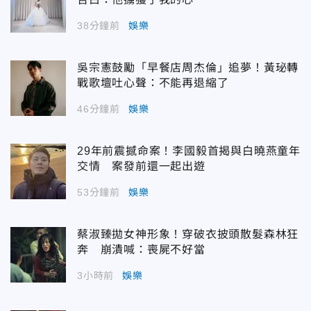
38分鐘前
娛樂
吳宗憲鼓勵「早餐店周杰倫」追夢！黃珌轉
戰歌壇吐心聲：不能再退縮了
46分鐘前
娛樂
29年前震撼命案！李國毅首揭與白曉燕童年
交情 案發前還一起出遊
53分鐘前
娛樂
蔡淑臻拋女神形象！穿破衣披頭散髮森林狂
奔 崩潰喊：喪屍不好當
3小時前
娛樂