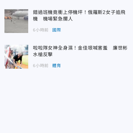
錯過班機竟衝上停機坪！俄羅斯2女子追飛
機 機場緊急攔人
6小時前
國際
啦啦隊女神全身濕！金佳垠喊害羞 廉世彬
水槍反擊
6小時前
體育