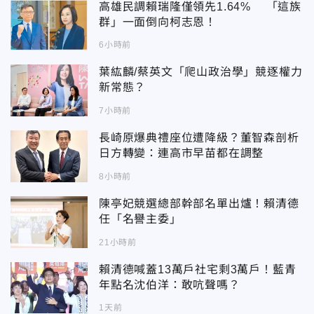
高雄民調賴瑞隆僅領先1.64% 「這族
群」一面倒向柯志恩！
6小時前
葉紘麟/蔡英文「爬山政治學」競逐權力
新常態？
7小時前
長崎原爆典禮座位遭降級？董智森剖析
日方轉變：連高市早苗都在調整
8小時前
陳亭妃競選總部幹部名單出爐！賴清德
任「名譽主委」
21小時前
賴清德喊蓋13萬戶社宅剩3萬戶！藍青
年點名沈伯洋：敢吭聲嗎？
1天前