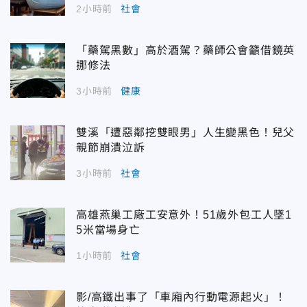
2小時前
社會
「藥駕黑數」高於酒駕？藥師公會籲借鏡英
挪修法
3小時前
健康
雙溪「遭惡鄰挖雙眼男」人生變黑色！兒父
親節崩潰泣訴
3小時前
社會
高雄燕巢工廠工安意外！51歲外包工人墜1
5米當場身亡
1小時前
社會
影/高鐵出事了「車廂內行動電源起火」！