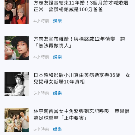
方志友證實結束11年婚！3個月前才喊婚姻
正常 曾讚楊銘威是100分爸爸
4小時前
娛樂
方志友宣布離婚！與楊銘威12年情變 認
「無法再做情人」
4小時前
娛樂
日本昭和影后小川真由美病逝享壽86歲 女
兒揭母女斷聯10年真相
5小時前
娛樂
林亭莉首當女主角緊張到忘記呼吸 萊恩慘
遭足球重擊「正中要害」
5小時前
娛樂