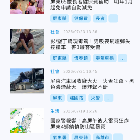
屏東65歲長者健保費補助 明年1月
起免申請自動減免
屏東縣
健保費
長者
...
社會
2026/07/23 13:36
影/墾丁驚現毒駕！男吸喪屍煙彈失
控撞車 害3遊客受傷
屏東縣
恆春鎮
毒駕車禍
...
社會
2026/07/21 16:45
屏東汽車回收廠大火！火舌狂竄、黑
色濃煙蔽天 爆炸聲不斷
屏東
建國路
火警
...
生活
2026/07/19 16:26
國家警報響！高屏午後大雷雨狂炸
屏東4鄉鎮慎防山區暴雨
氣象署
屏東縣
高雄市
...