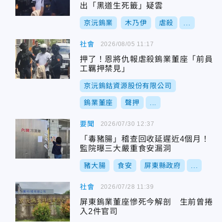
出「黑道生死籤」疑雲
京沅鎢業
木乃伊
虐殺
...
社會
2026/08/05 11:17
押了！恩將仇報虐殺鎢業董座「前員
工羈押禁見」
京沅鎢鈷資源股份有限公司
鎢業董座
聲押
...
要聞
2026/07/30 12:37
「毒豬腸」稽查回收延遲近4個月！
監院曝三大嚴重食安漏洞
豬大腸
食安
屏東縣政府
...
社會
2026/07/28 11:39
屏東鎢業董座慘死今解剖 生前曾捲
入2件官司