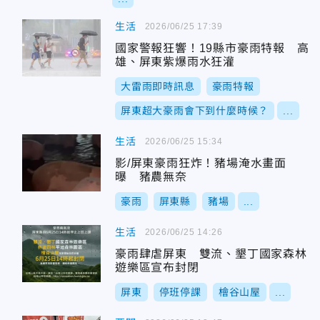
生活
2026/06/25 17:39
國家警報狂響！19縣市豪雨特報 高
雄、屏東紫爆雨水狂灌
大雷雨即時訊息
豪雨特報
屏東超大豪雨會下到什麼時候？
...
生活
2026/06/25 15:34
影/屏東豪雨狂炸！豬場淹水畫面
曝 豬農無奈
豪雨
屏東縣
豬場
...
生活
2026/06/25 14:26
豪雨肆虐屏東 雙流、墾丁國家森林
遊樂區宣布封閉
屏東
停班停課
檜谷山屋
...