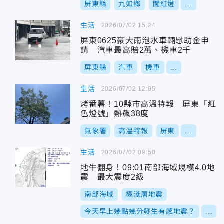
屏東縣
九如鄉
闖紅燈
...
生活
2026/07/02 15:24
屏東0625豪大雨泡水車輛慰助金申
請 汽車最高賠2萬、機車2千
屏東縣
汽車
機車
...
生活
2026/07/02 12:05
烤番薯！10縣市高溫特報 屏東「紅
色燈號」熱飆38度
氣象署
高溫特報
屏東
...
生活
2026/07/02 09:50
地牛翻身！09:01南部海域規模4.0地
震 最大震度2級
南部海域
極淺層地震
今天早上幾點幾分發生有感地震？
...