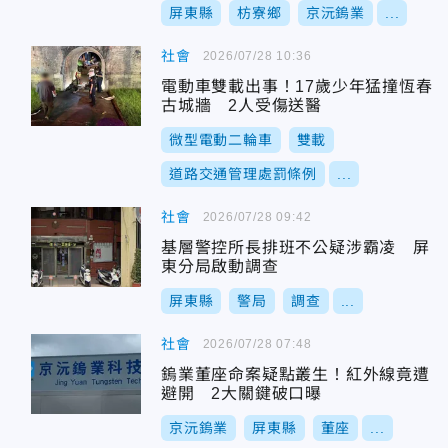
屏東縣
枋寮鄉
京沅鎢業
...
社會
2026/07/28 10:36
電動車雙載出事！17歲少年猛撞恆春
古城牆 2人受傷送醫
微型電動二輪車
雙載
道路交通管理處罰條例
...
社會
2026/07/28 09:42
基層警控所長排班不公疑涉霸凌 屏
東分局啟動調查
屏東縣
警局
調查
...
社會
2026/07/28 07:48
鎢業董座命案疑點叢生！紅外線竟遭
避開 2大關鍵破口曝
京沅鎢業
屏東縣
董座
...