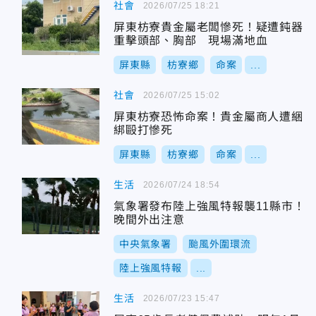
社會
2026/07/25 18:21
屏東枋寮貴金屬老闆慘死！疑遭鈍器
重擊頭部、胸部 現場滿地血
屏東縣
枋寮鄉
命案
...
社會
2026/07/25 15:02
屏東枋寮恐怖命案！貴金屬商人遭綑
綁毆打慘死
屏東縣
枋寮鄉
命案
...
生活
2026/07/24 18:54
氣象署發布陸上強風特報襲11縣市！
晚間外出注意
中央氣象署
颱風外圍環流
陸上強風特報
...
生活
2026/07/23 15:47