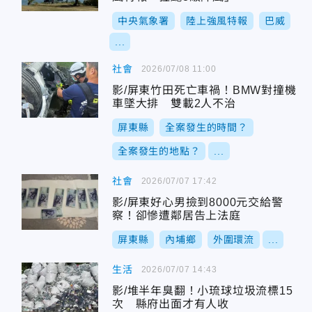
中央氣象署
陸上強風特報
巴威
...
社會
2026/07/08 11:00
影/屏東竹田死亡車禍！BMW對撞機
車墜大排 雙載2人不治
屏東縣
全案發生的時間？
全案發生的地點？
...
社會
2026/07/07 17:42
影/屏東好心男撿到8000元交給警
察！卻慘遭鄰居告上法庭
屏東縣
內埔鄉
外圍環流
...
生活
2026/07/07 14:43
影/堆半年臭翻！小琉球垃圾流標15
次 縣府出面才有人收