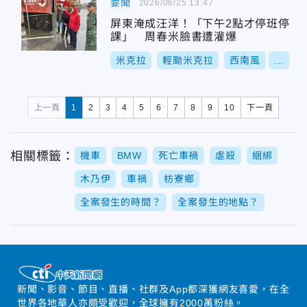
要聞
2026/06/25 13:47
屏東淹成汪洋！「下午2點才停班停
課」 周春米臉書遭灌爆
米克拉
輕颱米克拉
西南風
...
上一頁
1
2
3
4
5
6
7
8
9
10
下一頁
相關標籤：
機車
BMW
死亡車禍
虐殺
綑綁
木乃伊
車禍
枋寮鄉
全案發生的時間？
全案發生的地點？
新聞、影音、節目、直播、社群及App都深獲網友喜愛，在全
世界各地華人亦頗受歡迎，全球擁有2000萬粉絲。