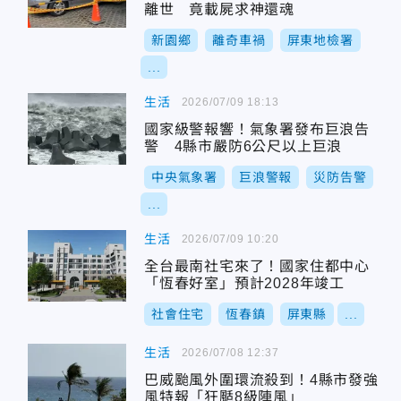
離世 竟載屍求神還魂
新園鄉
離奇車禍
屏東地檢署
...
生活
2026/07/09 18:13
國家級警報響！氣象署發布巨浪告
警 4縣市嚴防6公尺以上巨浪
中央氣象署
巨浪警報
災防告警
...
生活
2026/07/09 10:20
全台最南社宅來了！國家住都中心
「恆春好室」預計2028年竣工
社會住宅
恆春鎮
屏東縣
...
生活
2026/07/08 12:37
巴威颱風外圍環流殺到！4縣市發強
風特報「狂颳8級陣風」