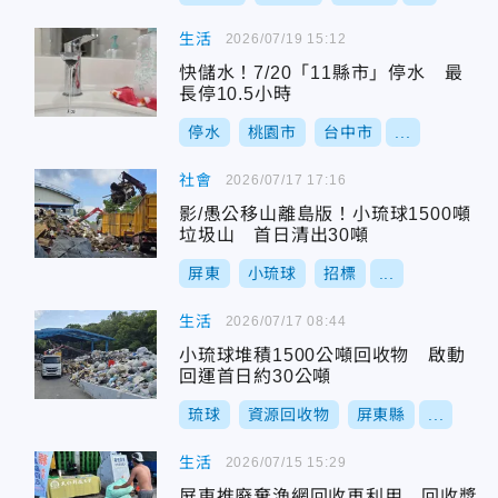
生活
2026/07/19 15:12
快儲水！7/20「11縣市」停水 最
長停10.5小時
停水
桃園市
台中市
...
社會
2026/07/17 17:16
影/愚公移山離島版！小琉球1500噸
垃圾山 首日清出30噸
屏東
小琉球
招標
...
生活
2026/07/17 08:44
小琉球堆積1500公噸回收物 啟動
回運首日約30公噸
琉球
資源回收物
屏東縣
...
生活
2026/07/15 15:29
屏東推廢棄漁網回收再利用 回收獎