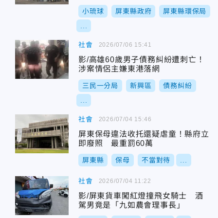
小琉球
屏東縣政府
屏東縣環保局
...
社會
2026/07/06 15:41
影/高雄60歲男子債務糾紛遭刺亡！
涉案情侶主嫌東港落網
三民一分局
新興區
債務糾紛
...
社會
2026/07/04 15:46
屏東保母違法收托還疑虐童！縣府立
即廢照 最重罰60萬
屏東縣
保母
不當對待
...
社會
2026/07/04 11:22
影/屏東貨車闖紅燈撞飛女騎士 酒
駕男竟是「九如農會理事長」