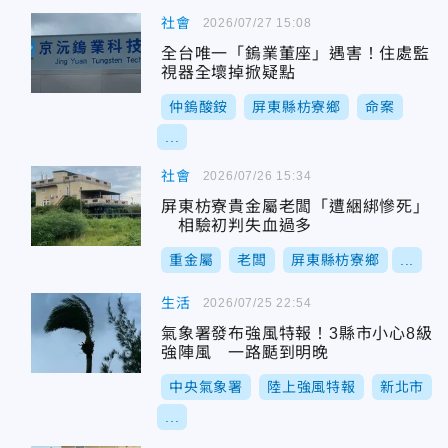
社會
2026/07/27 15:08
全台唯一「鎢業董座」遇害！住處監
視器全壞掉掀疑點
仲鎢酸銨
屏東縣枋寮鄉
命案
...
社會
2026/07/26 15:34
屏東枋寮貴金屬老闆「遭綑綁慘死」
相驗初判失血過多
重金屬
老闆
屏東縣枋寮鄉
...
生活
2026/07/25 22:54
氣象署發布強風特報！3縣市小心8級
強陣風 一路颳到明晚
中央氣象署
陸上強風特報
新北市
...