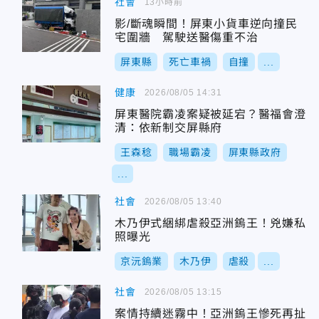
社會
13小時前
影/斷魂瞬間！屏東小貨車逆向撞民
宅圍牆 駕駛送醫傷重不治
屏東縣
死亡車禍
自撞
...
健康
2026/08/05 14:31
屏東醫院霸凌案疑被延宕？醫福會澄
清：依新制交屏縣府
王森稔
職場霸凌
屏東縣政府
...
社會
2026/08/05 13:40
木乃伊式綑綁虐殺亞洲鎢王！兇嫌私
照曝光
京沅鎢業
木乃伊
虐殺
...
社會
2026/08/05 13:15
案情持續迷霧中！亞洲鎢王慘死再扯