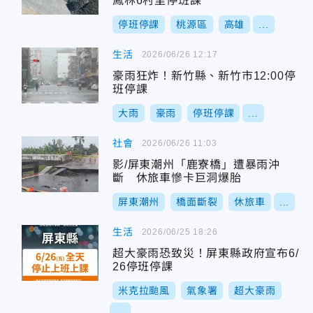
鳳林6村里停班課
停班停課
桃源區
高雄
...
生活
2026/06/26 12:17
豪雨狂炸！新竹縣、新竹市12:00停
班停課
大雨
豪雨
停班停課
...
社會
2026/06/26 11:03
影/屏東潮州「鹿寮橋」遭暴雨沖
斷 休旅車慘卡巨洞爆胎
屏東潮州
橋面斷裂
休旅車
...
生活
2026/06/25 18:26
超大豪雨恐致災！屏東縣政府宣布6/
26停班停課
米克拉颱風
氣象署
超大豪雨
...