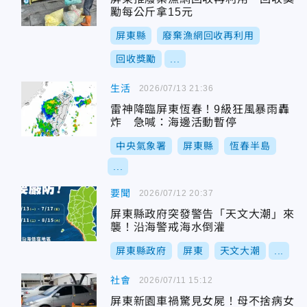
勵每公斤拿15元
屏東縣
廢棄漁網回收再利用
回收獎勵
...
生活
2026/07/13 21:36
雷神降臨屏東恆春！9級狂風暴雨轟
炸 急喊：海邊活動暫停
中央氣象署
屏東縣
恆春半島
...
要聞
2026/07/12 20:37
屏東縣政府突發警告「天文大潮」來
襲！沿海警戒海水倒灌
屏東縣政府
屏東
天文大潮
...
社會
2026/07/11 15:12
屏東新園車禍驚見女屍！母不捨病女