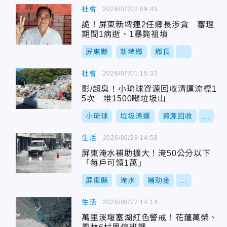
社會
2026/07/02 09:49
詭！屏東新埤連2任鄉長涉貪 審理
期間1病逝、1暴斃祖墳
屏東縣
新埤鄉
鄉長
...
社會
2026/07/01 15:33
影/超臭！小琉球資源回收清運流標1
5次 堆1500噸垃圾山
小琉球
垃圾清運
資源回收
...
生活
2026/06/28 14:58
屏東淹水補助擴大！淹50公分以下
「每戶可領1萬」
屏東縣
淹水
補助金
...
生活
2026/06/27 14:14
萬里溪堰塞湖紅色警戒！花蓮萬榮、