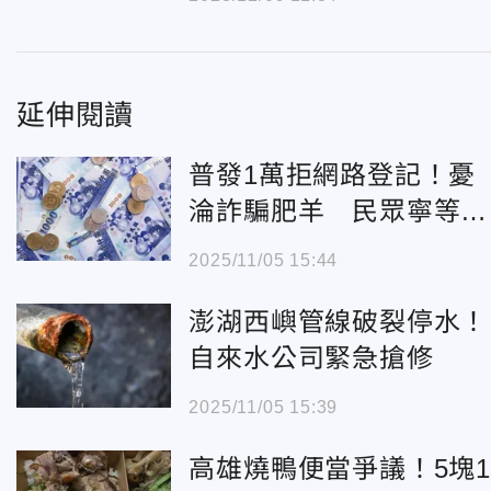
圾文章
延伸閱讀
普發1萬拒網路登記！憂
淪詐騙肥羊 民眾寧等郵
局領現金
2025/11/05 15:44
澎湖西嶼管線破裂停水！
自來水公司緊急搶修
2025/11/05 15:39
高雄燒鴨便當爭議！5塊