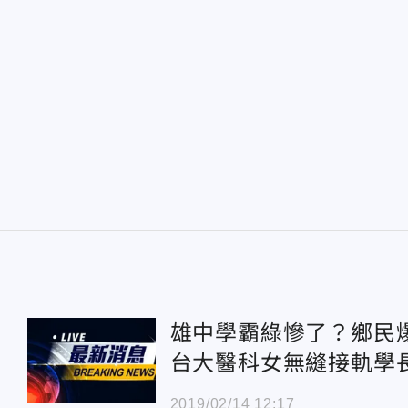
雄中學霸綠慘了？鄉民
台大醫科女無縫接軌學
2019/02/14 12:17