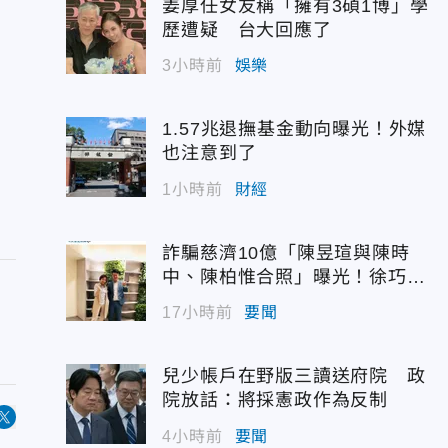
姜厚任女友稱「擁有3碩1博」學
歷遭疑 台大回應了
3小時前
娛樂
1.57兆退撫基金動向曝光！外媒
也注意到了
1小時前
財經
詐騙慈濟10億「陳昱瑄與陳時
中、陳柏惟合照」曝光！徐巧芯
震撼出手
17小時前
要聞
兒少帳戶在野版三讀送府院 政
院放話：將採憲政作為反制
4小時前
要聞