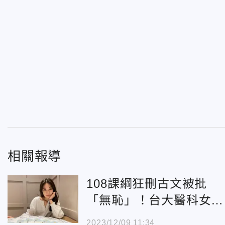
相關報導
108課綱狂刪古文被批
「無恥」！台大醫科女神
逆風：〈勸學〉是第一垃
2023/12/09 11:34