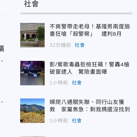
社會
不爽警帶走老母！基隆男兩度臉
書狂嗆「殺警察」 遭判8月
32分鐘前
社會
橫
寶
影/鶯歌毒蟲拒檢狂飆！警轟4槍
破窗逮人 驚險畫面曝
1小時前
社會
婦爬八通關失聯、同行山友獲
救 家屬焦急：剩我媽還沒找到
1小時前
社會
界