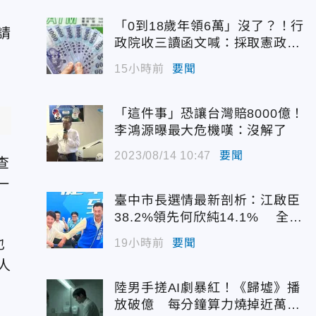
「0到18歲年領6萬」沒了？！行
請
政院收三讀函文喊：採取憲政作
為
15小時前
要聞
「這件事」恐讓台灣賠8000億！
李鴻源曝最大危機嘆：沒解了
2023/08/14 10:47
要聞
查
一
臺中市長選情最新剖析：江啟臣
38.2%領先何欣純14.1% 全世
代支持度全面居首
也
19小時前
要聞
人
陸男手搓AI劇暴紅！《歸墟》播
放破億 每分鐘算力燒掉近萬台