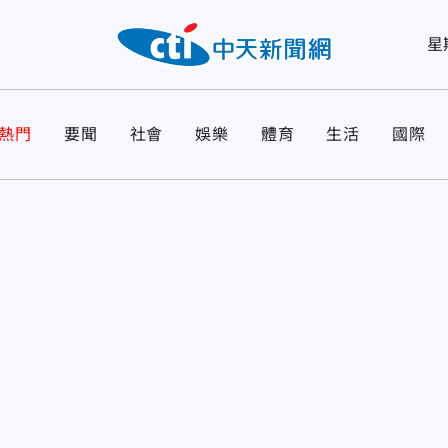
星
熱門
要聞
社會
娛樂
體育
生活
國際