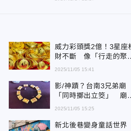
威力彩頭獎2億！3星座
財不斷 像「行走的聚
盆」
2025/11/05 15:41
影/神蹟？台南3兄弟廟
「同時擲出立筊」 廟
方：好徵兆
2025/11/05 15:25
1
新北後巷變身童話世