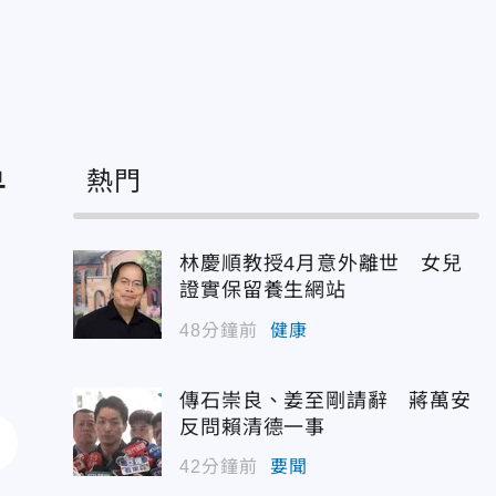
鼻
熱門
林慶順教授4月意外離世 女兒
證實保留養生網站
48分鐘前
健康
傳石崇良、姜至剛請辭 蔣萬安
反問賴清德一事
42分鐘前
要聞