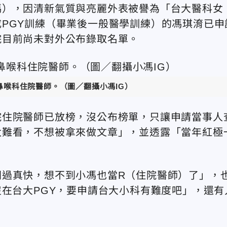
馮），因清新氣質與亮麗外表被譽為「台大醫科女
PGY訓練（畢業後一般醫學訓練）的馮琪淯已申
院目前尚未對外公布錄取名單。
鼻喉科住院醫師。（圖／
翻攝小馮IG
）
院住院醫師已放榜，沒公布榜單，只讓申請當事人
太難看，不想被拿來做文章」，並透露「當年紅極
間過真快，想不到小馮也當R（住院醫師）了」，
沒在台大PGY，要申請台大小科有難度吧」，還有