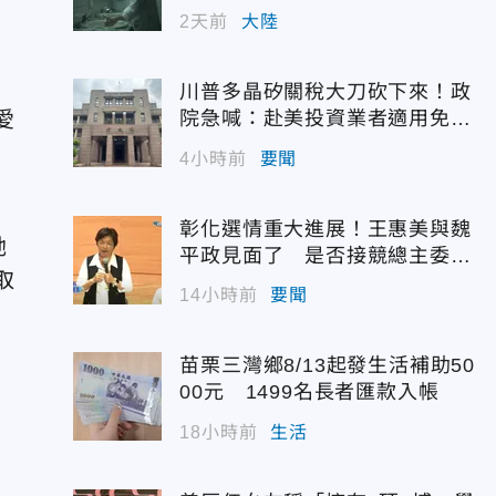
幣
2天前
大陸
川普多晶矽關稅大刀砍下來！政
愛
院急喊：赴美投資業者適用免稅
配額
4小時前
要聞
彰化選情重大進展！王惠美與魏
她
平政見面了 是否接競總主委態
取
度曝光
14小時前
要聞
苗栗三灣鄉8/13起發生活補助50
00元 1499名長者匯款入帳
18小時前
生活