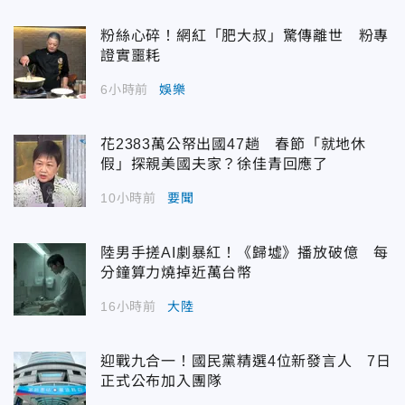
粉絲心碎！網紅「肥大叔」驚傳離世 粉專
證實噩耗
6小時前
娛樂
花2383萬公帑出國47趟 春節「就地休
假」探親美國夫家？徐佳青回應了
10小時前
要聞
陸男手搓AI劇暴紅！《歸墟》播放破億 每
分鐘算力燒掉近萬台幣
16小時前
大陸
迎戰九合一！國民黨精選4位新發言人 7日
正式公布加入團隊