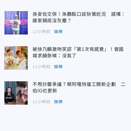
孫安佐交保！孫鵬鬆口談狄鶯近況 感嘆：
誰家鍋底沒灰塵？
12小時前
娛樂
被徐乃麟激吻笑認「第1次有感覺」！曾國
城求饒急喊：沒氣了
12小時前
娛樂
不甩抄襲爭議？蔡阿嘎悄復工開新企劃 二
伯IG也更新
12小時前
娛樂