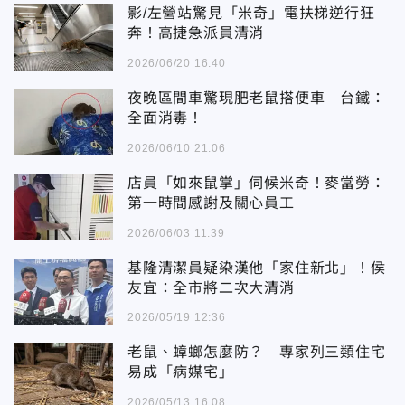
影/左營站驚見「米奇」電扶梯逆行狂
奔！高捷急派員清消
2026/06/20 16:40
夜晚區間車驚現肥老鼠搭便車 台鐵：
全面消毒！
2026/06/10 21:06
店員「如來鼠掌」伺候米奇！麥當勞：
第一時間感謝及關心員工
2026/06/03 11:39
基隆清潔員疑染漢他「家住新北」！侯
友宜：全市將二次大清消
2026/05/19 12:36
老鼠、蟑螂怎麼防？ 專家列三類住宅
易成「病媒宅」
2026/05/13 16:08