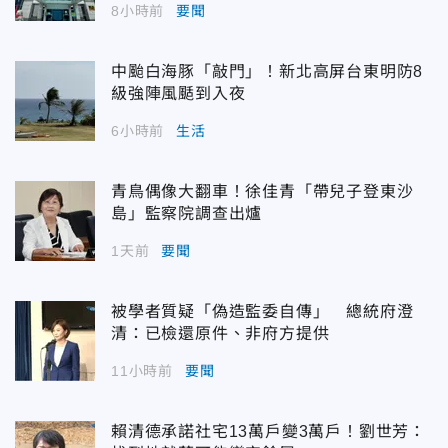
8小時前
要聞
中颱白海豚「敲門」！新北高屏台東明防8
級強陣風颳到入夜
6小時前
生活
青鳥偶像大翻車！徐佳青「帶兒子登東沙
島」監察院調查出爐
1天前
要聞
被學者質疑「偽造監委自傳」 總統府澄
清：已檢還原件、非府方提供
11小時前
要聞
賴清德承諾社宅13萬戶變3萬戶！劉世芳：