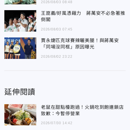
2026/08/03 08:48
王崑義/好風憑藉力 蔣萬安不必急著推
倒閣
2026/08/03 07:45
賈永婕匹克球賽辣曬美腿！與蔣萬安
「同場沒同框」原因曝光
2026/08/02 23:22
延伸閱讀
老鼠在甜點檯跑過！火鍋吃到飽連鎖店
致歉：今暫停營業
2026/07/30 14:42