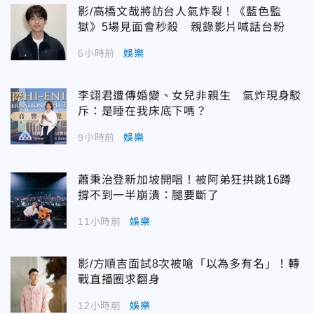
影/高橋文哉將訪台人氣炸裂！《藍色監
獄》5場見面會秒殺 親錄影片喊話台粉
6小時前
娛樂
李翊君遭傳婚變、女兒非親生 氣炸現身駁
斥：是睡在我床底下嗎？
9小時前
娛樂
蕭秉治登新加坡開唱！被阿弟狂拱跳16蹲
撐不到一半崩潰：腿要斷了
11小時前
娛樂
影/方順吉面試8次被嗆「以為多有名」！轉
戰直播圈求翻身
12小時前
娛樂