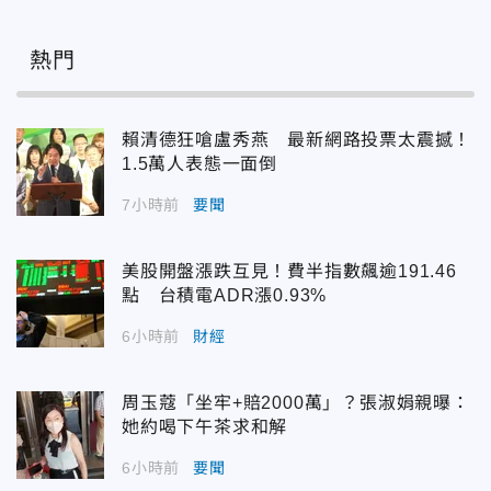
熱門
賴清德狂嗆盧秀燕 最新網路投票太震撼！
1.5萬人表態一面倒
7小時前
要聞
美股開盤漲跌互見！費半指數飆逾191.46
點 台積電ADR漲0.93%
6小時前
財經
周玉蔻「坐牢+賠2000萬」？張淑娟親曝：
她約喝下午茶求和解
6小時前
要聞