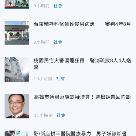
9小時前
社會
台東精神科醫師性侵男病患 一審判4年8月
9小時前
社會
桃園民宅火警濃煙狂竄 警消疏散8人4人送
醫
10小時前
社會
高雄市議員范織欽疑涉貪！遭檢調帶回約談
11小時前
社會
影/新店耕莘醫院醫療暴力 男子嫌診斷書