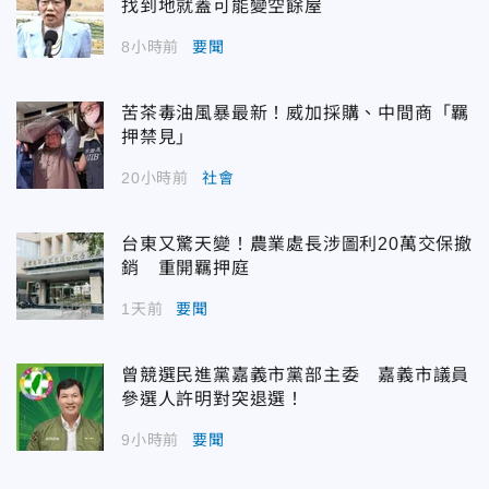
找到地就蓋可能變空餘屋
8小時前
要聞
苦茶毒油風暴最新！威加採購、中間商「羈
押禁見」
20小時前
社會
台東又驚天變！農業處長涉圖利20萬交保撤
銷 重開羈押庭
1天前
要聞
曾競選民進黨嘉義市黨部主委 嘉義市議員
參選人許明對突退選！
9小時前
要聞