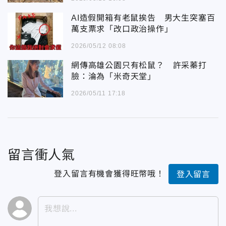
AI造假開箱有老鼠挨告 男大生突塞百
萬支票求「改口政治操作」
2026/05/12 08:08
網傳高雄公園只有松鼠？ 許采蓁打
臉：淪為「米奇天堂」
2026/05/11 17:18
留言衝人氣
登入留言有機會獲得旺幣哦！
登入留言