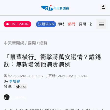
LIVE 24HR
決戰2026
即時
熱門
要聞
社會
娛樂
中天新聞網
要聞
總覽
「鼠輩橫行」衝擊蔣萬安選情？戴錫
欽：無新增漢他病毒病例
發布:
2026/05/10 16:07
, 更新:
2026/05/10 16:08
By
李培睿
share
分享：
play_arrow