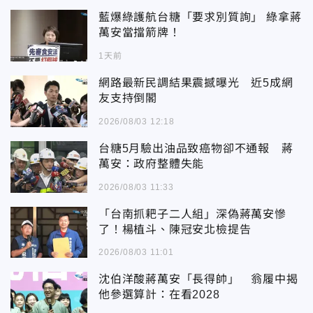
藍爆綠護航台糖「要求別質詢」 綠拿蔣
萬安當擋箭牌！
1天前
網路最新民調結果震撼曝光 近5成網
友支持倒閣
2026/08/03 12:18
台糖5月驗出油品致癌物卻不通報 蔣
萬安：政府整體失能
2026/08/03 11:33
「台南抓耙子二人組」深偽蔣萬安慘
了！楊植斗、陳冠安北檢提告
2026/08/03 11:01
沈伯洋酸蔣萬安「長得帥」 翁履中揭
他參選算計：在看2028