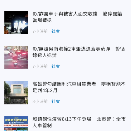
影/詐團車手與被害人面交收錢 違停露餡
當場遭逮
7小時前
社會
影/無照男南港撞2車肇逃遺落毒菸彈 警循
線逮人送辦
7小時前
社會
高雄警勾結圖利汽車租賃業者 辯稱智能不
足判4年2月
8小時前
社會
城鎮韌性演習8/13下午登場 北市警：全市
人車管制