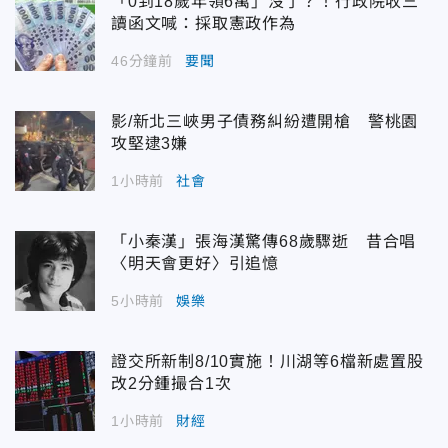
「0到18歲年領6萬」沒了？！行政院收三
讀函文喊：採取憲政作為
46分鐘前
要聞
影/新北三峽男子債務糾紛遭開槍 警桃園
攻堅逮3嫌
1小時前
社會
「小秦漢」張海漢驚傳68歲驟逝 昔合唱
〈明天會更好〉引追憶
5小時前
娛樂
證交所新制8/10實施！川湖等6檔新處置股
改2分鍾撮合1次
1小時前
財經