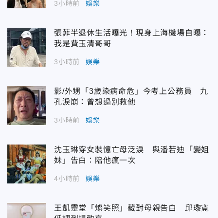
3小時前
娛樂
張菲半退休生活曝光！現身上海機場自曝：
我是費玉清哥哥
3小時前
娛樂
影/外甥「3歲染病命危」今考上公務員 九
孔淚崩：曾想過別救他
3小時前
娛樂
沈玉琳穿女裝憶亡母泛淚 與潘若迪「變姐
妹」告白：陪他瘋一次
4小時前
娛樂
王凱靈堂「燦笑照」藏對母親告白 邱瓈寬