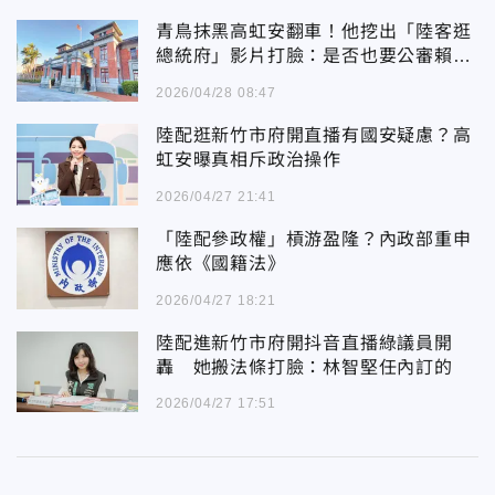
青鳥抹黑高虹安翻車！他挖出「陸客逛
總統府」影片打臉：是否也要公審賴清
德
2026/04/28 08:47
陸配逛新竹市府開直播有國安疑慮？高
虹安曝真相斥政治操作
2026/04/27 21:41
「陸配參政權」槓游盈隆？內政部重申
應依《國籍法》
2026/04/27 18:21
陸配進新竹市府開抖音直播綠議員開
轟 她搬法條打臉：林智堅任內訂的
2026/04/27 17:51