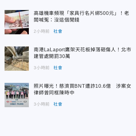
高雄機車頻現「家具行名片綁500元」！老
闆喊冤：沒這個閒錢
2小時前
社會
南港LaLaport鷹架天花板掉落砸傷人！北市
建管處開罰30萬
3小時前
社會
照片曝光！慈濟買BNT遭詐10.6億 涉案女
律師曾同框陳時中
3小時前
社會