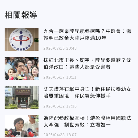
相關報導
九合一選舉陸配能參選嗎？中選會：需
證明已放棄大陸戶籍滿10年
2026/07/15 20:43
抹紅北市里長、廟宇、陸配要道歉？沈
伯洋改口：這些人都是受害者
2026/05/17 13:11
丈夫遭落石擊中身亡！新住民扶養幼女
陷雙重困境 移民署急伸援手
2026/05/12 17:36
為陸配參政權互槓！游盈隆稱用國籍法
太牽強 劉世芳駁：立場如一
2026/04/28 18:07