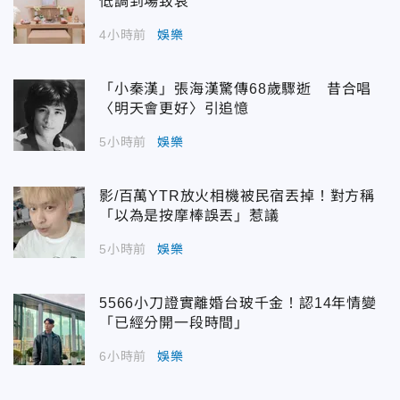
低調到場致哀
4小時前
娛樂
「小秦漢」張海漢驚傳68歲驟逝 昔合唱
〈明天會更好〉引追憶
5小時前
娛樂
影/百萬YTR放火相機被民宿丟掉！對方稱
「以為是按摩棒誤丟」惹議
5小時前
娛樂
5566小刀證實離婚台玻千金！認14年情變
「已經分開一段時間」
6小時前
娛樂