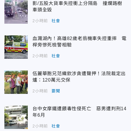
影/五股大貨車失控衝上分隔島 撞爛路樹
車頭全毀
2小時前
社會
血濺湖內！高雄82歲老翁機車失控重摔 電
桿旁慘死檢警相驗
2小時前
社會
伍麗華胞兄范織欽涉貪遭聲押！法院裁定出
爐：120萬元交保
2小時前
要聞
台中女摩鐵遭餵毒性侵死亡 惡男遭判刑14
年6月
2小時前
社會