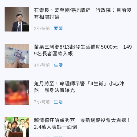
石崇良、姜至剛傳提請辭！行政院：目前沒
有相關討論
2小時前
要聞
苗栗三灣鄉8/13起發生活補助5000元 149
9名長者匯款入帳
4小時前
生活
鬼月將至！命理師示警「4生肖」小心沖
煞 護身法寶曝光
7小時前
生活
賴清德狂嗆盧秀燕 最新網路投票太震撼！
2.4萬人表態一面倒