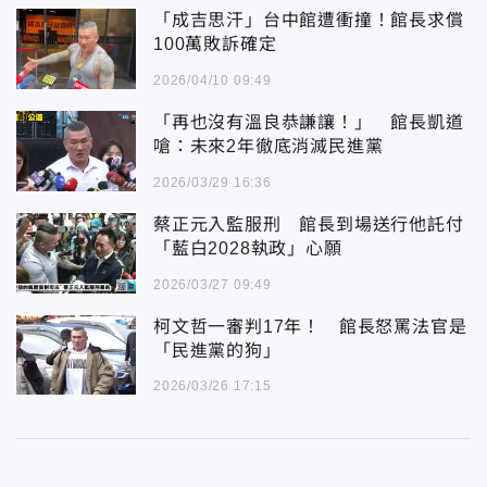
「成吉思汗」台中館遭衝撞！館長求償
100萬敗訴確定
2026/04/10 09:49
「再也沒有溫良恭謙讓！」 館長凱道
嗆：未來2年徹底消滅民進黨
2026/03/29 16:36
蔡正元入監服刑 館長到場送行他託付
「藍白2028執政」心願
2026/03/27 09:49
柯文哲一審判17年！ 館長怒罵法官是
「民進黨的狗」
2026/03/26 17:15