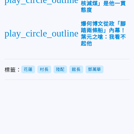
核減煤」是他一貫
態度
爆何博文從政「腳
踏兩條船」內幕！
play_circle_outline
葉元之嗆：我看不
起他
標籤：
花蓮
村長
陸配
館長
鄧萬華