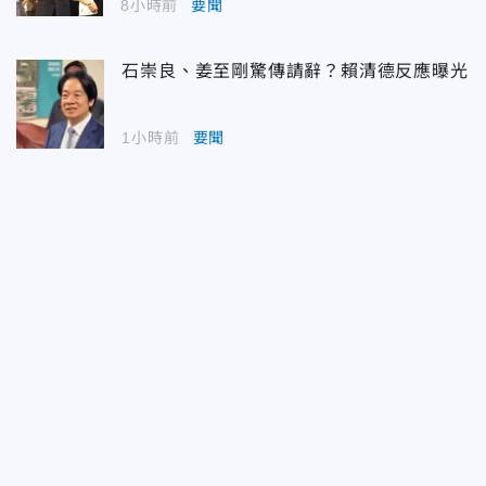
8小時前
要聞
石崇良、姜至剛驚傳請辭？賴清德反應曝光
1小時前
要聞