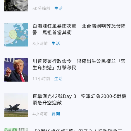
50分鐘前
生活
白海豚狂風暴雨夾擊！北台灣剉咧等恐發陸
警 馬祖首當其衝
3小時前
生活
川普簽署行政命令！限縮出生公民權並「禁
生育旅遊」打擊移民
11小時前
生活
直擊漢光42號Day 3 空軍幻象2000-5戰機
緊急升空迎敵
4小時前
要聞