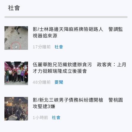
社會
影/士林路邊天降麻將牌險砸路人 警調監
視器追來源
17分鐘前
社會
伍麗華胞兄范織欽遭辦貪污 政客爽：上月
才力挺賴瑞隆成立後援會
48分鐘前
要聞
影/新北三峽男子債務糾紛遭開槍 警桃園
攻堅逮3嫌
1小時前
社會