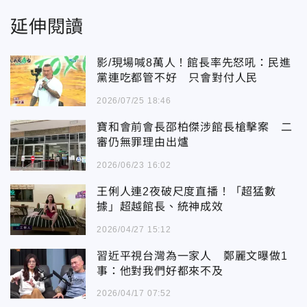
延伸閱讀
影/現場喊8萬人！館長率先怒吼：民進
黨連吃都管不好 只會對付人民
2026/07/25 18:46
寶和會前會長邵柏傑涉館長槍擊案 二
審仍無罪理由出爐
2026/06/23 16:02
王俐人連2夜破尺度直播！「超猛數
據」超越館長、統神成效
2026/04/27 15:12
習近平視台灣為一家人 鄭麗文曝做1
事：他對我們好都來不及
2026/04/17 07:52