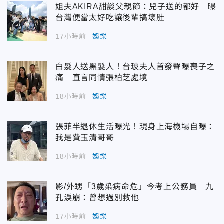
姐夫AKIRA甜談父親節：兒子送的都好 曝
台灣便當太好吃讓後輩搞壞肚
17小時前
娛樂
白髮人送黑髮人！台玻夫人首發聲曝喪子之
痛 直言同情張柏芝處境
18小時前
娛樂
張菲半退休生活曝光！現身上海機場自曝：
我是費玉清哥哥
18小時前
娛樂
影/外甥「3歲染病命危」今考上公務員 九
孔淚崩：曾想過別救他
17小時前
娛樂