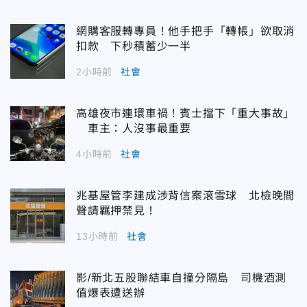
網購客服轉專員！他手把手「轉帳」欲取消
扣款 下秒積蓄少一半
2小時前
社會
高雄夜市連環車禍！賓士擋下「重大事故」
車主：人沒事最重要
4小時前
社會
兆基屋管李建成涉背信案滾雪球 北檢晚間
聲請羈押禁見！
13小時前
社會
影/新北五股聯結車自撞分隔島 司機酒測
值爆表遭送辦