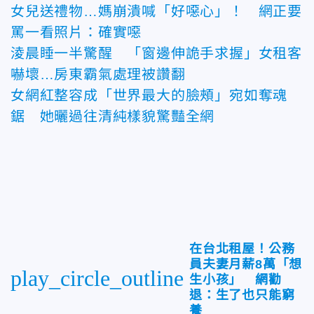
女兒送禮物…媽崩潰喊「好噁心」！ 網正要
罵一看照片：確實噁
淩晨睡一半驚醒 「窗邊伸詭手求握」女租客
嚇壞…房東霸氣處理被讚翻
女網紅整容成「世界最大的臉頰」宛如奪魂
鋸 她曬過往清純樣貌驚豔全網
在台北租屋！公務
員夫妻月薪8萬「想
play_circle_outline
生小孩」 網勸
退：生了也只能窮
養