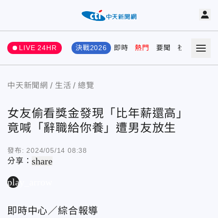
LIVE 24HR
決戰2026
即時
熱門
要聞
社會
娛樂
中天新聞網
生活
總覽
女友偷看獎金發現「比年薪還高」
竟喊「辭職給你養」遭男友放生
發布:
2024/05/14 08:38
share
分享：
play_arrow
即時中心／綜合報導