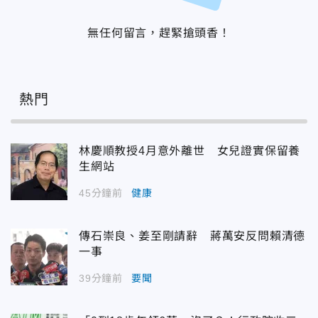
無任何留言，趕緊搶頭香！
熱門
林慶順教授4月意外離世 女兒證實保留養
生網站
45分鐘前
健康
傳石崇良、姜至剛請辭 蔣萬安反問賴清德
一事
39分鐘前
要聞