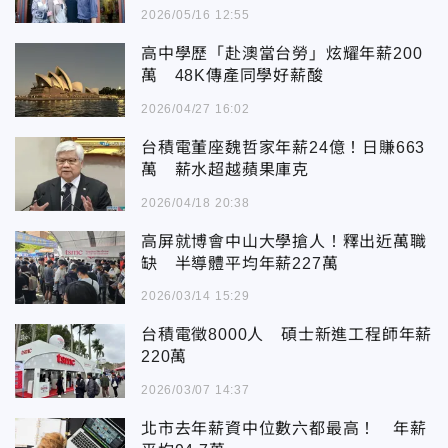
2026/05/16 12:55
高中學歷「赴澳當台勞」炫耀年薪200
萬 48K傳產同學好薪酸
2026/04/27 16:02
台積電董座魏哲家年薪24億！日賺663
萬 薪水超越蘋果庫克
2026/04/18 20:38
高屏就博會中山大學搶人！釋出近萬職
缺 半導體平均年薪227萬
2026/03/14 15:29
台積電徵8000人 碩士新進工程師年薪
220萬
2026/03/07 14:37
北市去年薪資中位數六都最高！ 年薪