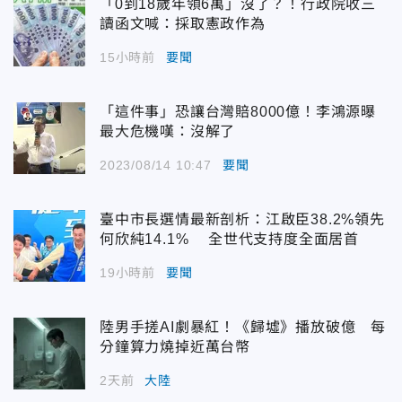
「0到18歲年領6萬」沒了？！行政院收三
讀函文喊：採取憲政作為
15小時前
要聞
「這件事」恐讓台灣賠8000億！李鴻源曝
最大危機嘆：沒解了
2023/08/14 10:47
要聞
臺中市長選情最新剖析：江啟臣38.2%領先
何欣純14.1% 全世代支持度全面居首
19小時前
要聞
陸男手搓AI劇暴紅！《歸墟》播放破億 每
分鐘算力燒掉近萬台幣
2天前
大陸