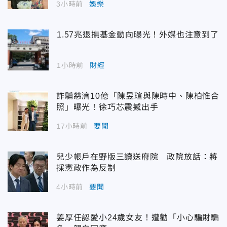
3小時前
娛樂
1.57兆退撫基金動向曝光！外媒也注意到了
1小時前
財經
詐騙慈濟10億「陳昱瑄與陳時中、陳柏惟合
照」曝光！徐巧芯震撼出手
17小時前
要聞
兒少帳戶在野版三讀送府院 政院放話：將
採憲政作為反制
4小時前
要聞
姜厚任認愛小24歲女友！遭勸「小心騙財騙