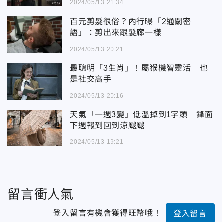
2024/05/13 21:34
百元剪髮很俗？內行曝「2通關密
語」：剪出來跟髮廊一樣
2024/05/13 20:21
最聰明「3生肖」！屬猴機智靈活 也
是社交高手
2024/05/13 20:16
天氣「一週3變」低溫掉到1字頭 鋒面
下週報到回到涼颼颼
2024/05/13 19:21
留言衝人氣
登入留言有機會獲得旺幣哦！
登入留言