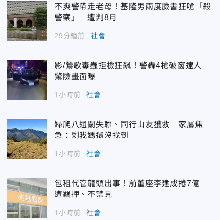
不爽警帶走老母！基隆男兩度臉書狂嗆「殺
警察」 遭判8月
29分鐘前
社會
影/鶯歌毒蟲拒檢狂飆！警轟4槍破窗逮人
驚險畫面曝
1小時前
社會
婦爬八通關失聯、同行山友獲救 家屬焦
急：剩我媽還沒找到
1小時前
社會
包租代管龍頭出事！前董座李建成捲7億
遭羈押、不禁見
1小時前
社會