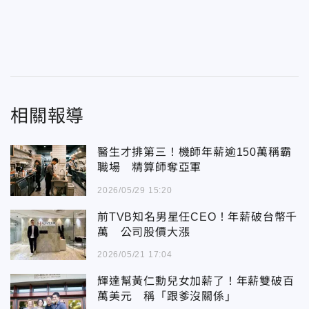
相關報導
醫生才排第三！機師年薪逾150萬稱霸
職場 精算師奪亞軍
2026/05/29 15:20
前TVB知名男星任CEO！年薪破台幣千
萬 公司股價大漲
2026/05/21 17:04
輝達幫黃仁勳兒女加薪了！年薪雙破百
萬美元 稱「跟爹沒關係」