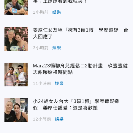
事：王媽媽看到我就哭了
1小時前
娛樂
姜厚任女友稱「擁有3碩1博」學歷遭疑 台
大回應了
3小時前
娛樂
Marz23暢聊育兒經鬆口2胎計畫 玖壹壹健
志甜曝婚禮時間點
11小時前
娛樂
小24歲女友台大「3碩1博」學歷遭疑造
假 姜厚任護愛：還是喜歡她
12小時前
娛樂