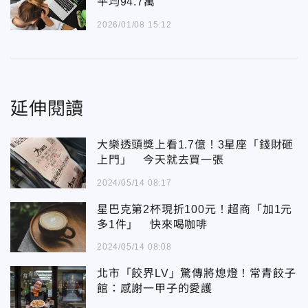
平均94.7萬
2026/01/08 15:12
延伸閱讀
大樂透頭獎上看1.7億！3星座「錢財砸
上門」 今天就去買一張
2024/05/14 08:17
星巴克第2杯現折100元！超商「加1元
多1件」 快來喝咖啡
2024/05/14 08:08
北市「餃界LV」驚傳將熄燈！常青餃子
館：感謝一甲子的愛護