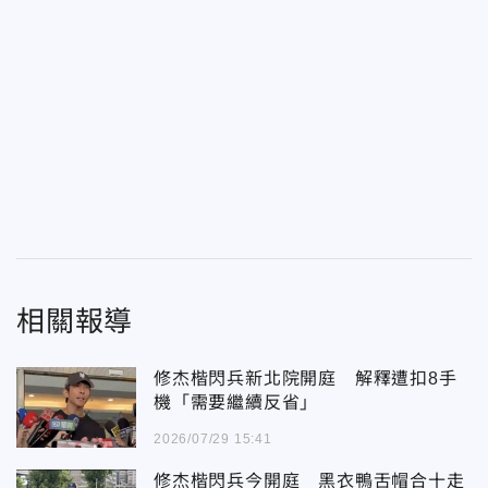
相關報導
修杰楷閃兵新北院開庭 解釋遭扣8手
機「需要繼續反省」
2026/07/29 15:41
修杰楷閃兵今開庭 黑衣鴨舌帽合十走