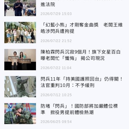
進法院
2026/07/29 15:03
「幻藍小熊」才剛奪金曲獎 老闆王維
皓涉閃兵遭拘提
2026/07/22 21:52
陳柏霖閃兵沉寂9個月！旗下女星百白
曝老闆忙「懺悔」 揭公司現況
2026/07/22 11:04
閃兵11年「持美國護照回台」仍得關！
法官重判10月：不予緩刑
2026/07/12 10:25
防堵「閃兵」！國防部將加嚴體位標
準 掀役男提前體檢熱潮
2026/06/25 09:54