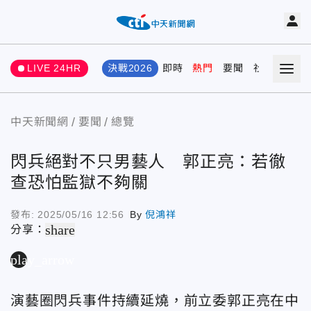
LIVE 24HR
決戰2026
即時
熱門
要聞
社會
娛樂
中天新聞網
要聞
總覽
閃兵絕對不只男藝人 郭正亮：若徹
查恐怕監獄不夠關
發布:
2025/05/16 12:56
By
倪鴻祥
share
分享：
play_arrow
演藝圈閃兵事件持續延燒，前立委郭正亮在中