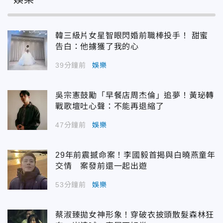
韓三級片女星智眼閃婚前職棒投手！ 甜蜜
告白：他擄獲了我的心
39分鐘前
娛樂
吳宗憲鼓勵「早餐店周杰倫」追夢！黃珌轉
戰歌壇吐心聲：不能再退縮了
47分鐘前
娛樂
29年前震撼命案！李國毅首揭與白曉燕童年
交情 案發前還一起出遊
53分鐘前
娛樂
蔡淑臻拋女神形象！穿破衣披頭散髮森林狂