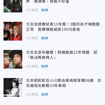
奔 崩潰喊：喪屍不好當
3小時前
娛樂
方志友證實結束11年婚！3個月前才喊婚姻
正常 曾讚楊銘威是100分爸爸
4小時前
娛樂
方志友宣布離婚！與楊銘威12年情變 認
「無法再做情人」
4小時前
娛樂
日本昭和影后小川真由美病逝享壽86歲 女
兒揭母女斷聯10年真相
5小時前
娛樂