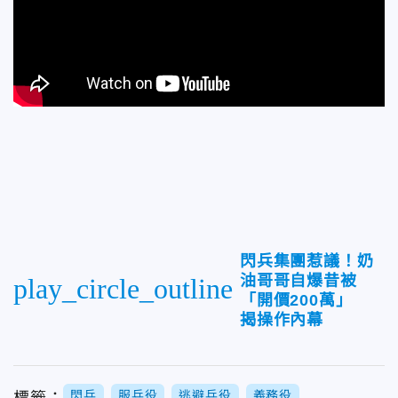
閃兵集團惹議！奶
油哥哥自爆昔被
play_circle_outline
「開價200萬」
揭操作內幕
閃兵
服兵役
逃避兵役
義務役
標籤：