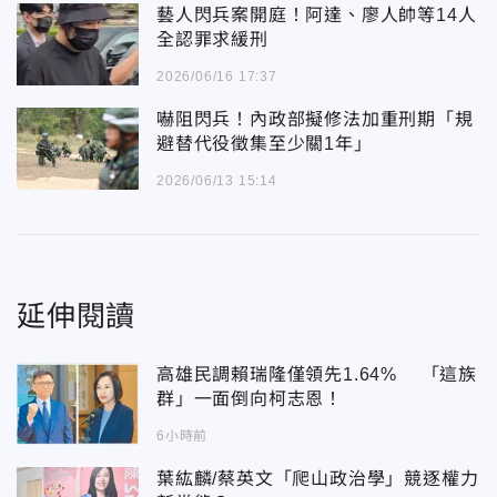
藝人閃兵案開庭！阿達、廖人帥等14人
全認罪求緩刑
2026/06/16 17:37
嚇阻閃兵！內政部擬修法加重刑期「規
避替代役徵集至少關1年」
2026/06/13 15:14
延伸閱讀
高雄民調賴瑞隆僅領先1.64% 「這族
群」一面倒向柯志恩！
6小時前
葉紘麟/蔡英文「爬山政治學」競逐權力