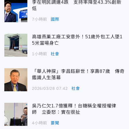
李在明民調連4跌 支持率降至43.3%創新
低
7小時前
國際
高雄燕巢工廠工安意外！51歲外包工人墜1
5米當場身亡
1小時前
社會
「華人神探」李昌鈺辭世！享壽87歲 傳奇
鑑識人生落幕
2026/03/28 07:42
社會
吳乃仁欠1.7億獲釋！台糖稱全權授權律
師 立委怒：實在很扯
4小時前
要聞