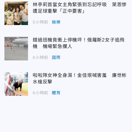
林亭莉首當女主角緊張到忘記呼吸 萊恩慘
遭足球重擊「正中要害」
5小時前
娛樂
錯過班機竟衝上停機坪！俄羅斯2女子追飛
機 機場緊急攔人
6小時前
國際
啦啦隊女神全身濕！金佳垠喊害羞 廉世彬
水槍反擊
6小時前
體育