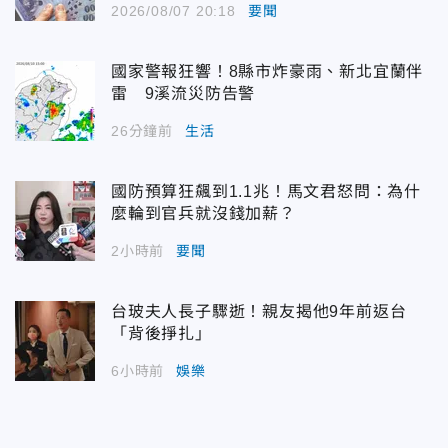
2026/08/07 20:18
要聞
國家警報狂響！8縣市炸豪雨、新北宜蘭伴
雷 9溪流災防告警
26分鐘前
生活
國防預算狂飆到1.1兆！馬文君怒問：為什
麼輪到官兵就沒錢加薪？
2小時前
要聞
台玻夫人長子驟逝！親友揭他9年前返台
「背後掙扎」
6小時前
娛樂