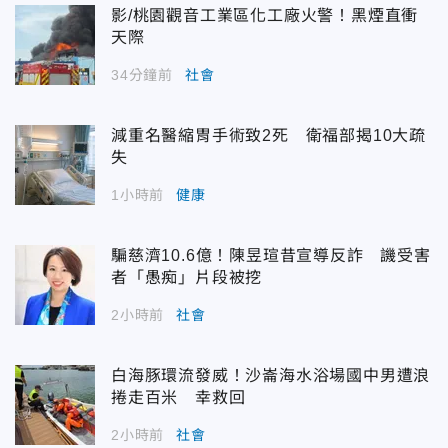
影/桃園觀音工業區化工廠火警！黑煙直衝
天際
34分鐘前
社會
減重名醫縮胃手術致2死 衛福部揭10大疏
失
1小時前
健康
騙慈濟10.6億！陳昱瑄昔宣導反詐 譏受害
者「愚痴」片段被挖
2小時前
社會
白海豚環流發威！沙崙海水浴場國中男遭浪
捲走百米 幸救回
2小時前
社會