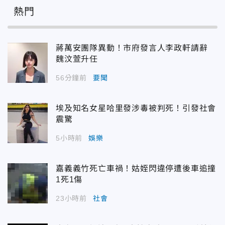
熱門
蔣萬安團隊異動！市府發言人李政軒請辭
魏汶萱升任
56分鐘前
要聞
埃及知名女星哈里發涉毒被判死！引發社會
震驚
5小時前
娛樂
嘉義義竹死亡車禍！姑姪閃違停遭後車追撞
1死1傷
23小時前
社會