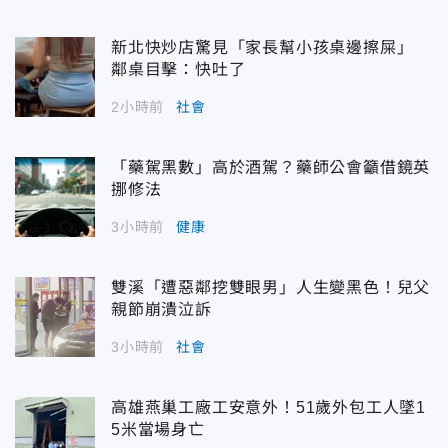
新北快炒店驚見「家長幫小孩桌邊擦屎」
鄰桌目擊：快吐了
2小時前
社會
「藥駕黑數」高於酒駕？藥師公會籲借鏡英
挪修法
3小時前
健康
雙溪「遭惡鄰挖雙眼男」人生變黑色！兒父
親節崩潰泣訴
3小時前
社會
高雄燕巢工廠工安意外！51歲外包工人墜1
5米當場身亡