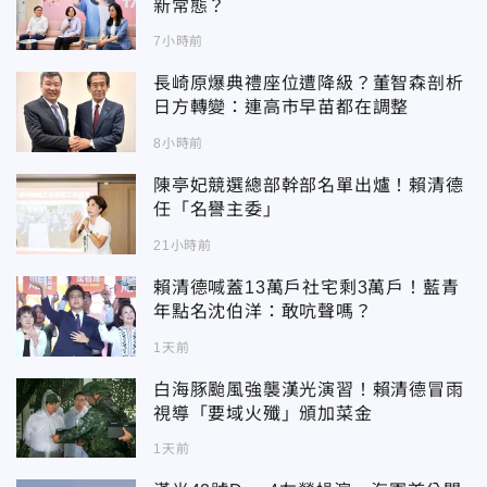
新常態？
7小時前
長崎原爆典禮座位遭降級？董智森剖析
日方轉變：連高市早苗都在調整
8小時前
陳亭妃競選總部幹部名單出爐！賴清德
任「名譽主委」
21小時前
賴清德喊蓋13萬戶社宅剩3萬戶！藍青
年點名沈伯洋：敢吭聲嗎？
1天前
白海豚颱風強襲漢光演習！賴清德冒雨
視導「要域火殲」頒加菜金
1天前