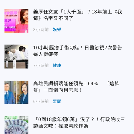
姜厚任女友「1人千面」？18年前上《我
猜》名字又不同了
8小時前
娛樂
10小時腦瘤手術切錯！日醫忽視2次警告
婦人慘癱瘓
7小時前
健康
高雄民調賴瑞隆僅領先1.64% 「這族
群」一面倒向柯志恩！
6小時前
要聞
「0到18歲年領6萬」沒了？！行政院收三
讀函文喊：採取憲政作為