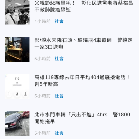
父親節悲痛噩耗！ 彰化民進黨老將蔡裕昌
不敵肺腺癌驟逝
4小時前
社會
影/淡水天降石頭、玻璃瓶4車遭砸 警鎖定
一家3口送辦
5小時前
社會
高雄119專線去年日平均404通騷擾電話！
創5年新高
5小時前
社會
北市水門車輛「只出不進」4hrs 警1800
開始拖吊
5小時前
社會