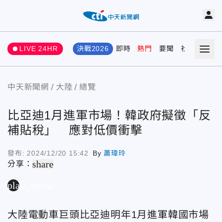
LIVE 24HR
決戰2026
即時
熱門
要聞
社會
娛樂
中天新聞網
大陸
總覽
比亞迪1月進軍市場！韓政府擬徵「反
補貼稅」 應對低價衝擊
發布:
2024/12/20 15:42
By
蕭瑋玲
share
分享：
play_arrow
大陸電動車巨頭比亞迪明年1月進軍韓國市場