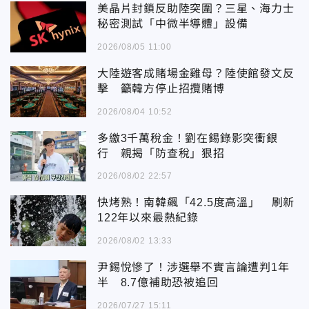
美晶片封鎖反助陸突圍？三星、海力士
秘密測試「中微半導體」設備
2026/08/05 11:00
大陸遊客成賭場金雞母？陸使館發文反
擊 籲韓方停止招攬賭博
2026/08/04 10:52
多繳3千萬稅金！劉在錫錄影突衝銀
行 親揭「防查稅」狠招
2026/08/02 22:57
快烤熟！南韓飆「42.5度高溫」 刷新
122年以來最熱紀錄
2026/08/02 13:33
尹錫悅慘了！涉選舉不實言論遭判1年
半 8.7億補助恐被追回
2026/07/27 15:11