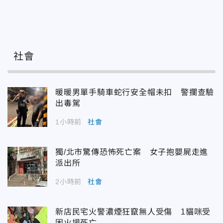
社會
暖暖男單手騎車蛇行安全帽未扣 警攔查驗
出毒駕
1小時前
社會
獨/北市驚傳恐怖死亡案 女子抱嬰屍走進
派出所
2小時前
社會
新店民宅火警濃煙狂竄無人受傷 1貓咪受
困火場死亡