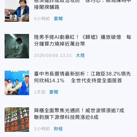
慈濟遭詐成政治攻防 徐巧芯：綠為陳時中
接閣揆鋪路
9小時前
要聞
陸男手搓AI劇暴紅！《歸墟》播放破億 每
分鐘算力燒掉近萬台幣
2026/08/06 13:21
大陸
臺中市長選情最新剖析：江啟臣38.2%領先
何欣純14.1% 全世代支持度全面居首
1天前
要聞
興櫃全面聚焦光通訊！威世波領漲逾7成
聯鈞旗下源傑科技周漲近6成
2小時前
財經