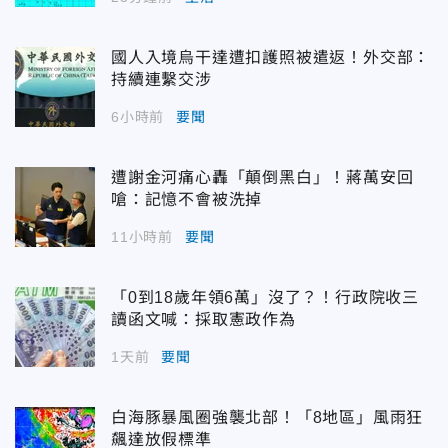
國人入境烏干達遭扣護照被遣返！外交部：
持續連繫交涉
6小時前
要聞
遭謝金河痛心轟「顛倒黑白」！蔣萬安回
嗆：記憶不會被洗掉
11小時前
要聞
「0到18歲年領6萬」沒了？！行政院收三
讀函文喊：採取憲政作為
1天前
要聞
白海豚暴風圈強襲北部！「8地區」風雨狂
飆達放假標準