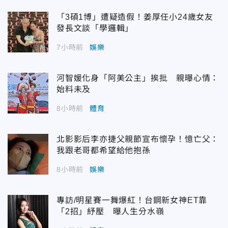
「3碩1博」遭疑造假！姜厚任小24歲女友
發長文談「學邏輯」
7小時前
娛樂
河智媛化身「阿美公主」挨批 親曝心情：
始料未及
8小時前
體育
北影影后李亦捷父親節宣布懷孕！憶亡父：
我跟老哥都希望給他抱孫
8小時前
娛樂
專訪/明星賽一舞爆紅！台鋼新女神ET靠
「2招」紓壓 曝人生分水嶺