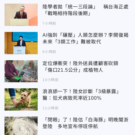
陸學者拋「統一三段論」 稱台海正處
「戰略相持階段後期」
7小時前
AI強到「碾壓」人類怎麼辦？李開復揭
未來「3類工作」難被取代
8小時前
定位爆衝突！陸外送員遭顧客砍頸
「傷口21.5公分」成植物人
10小時前
浪浪舔一下！陸女診斷「3級暴露」
醫：狂犬病致死率近100%
11小時前
「閉眼」了！陸估「白海豚」明晚閩浙
登陸 多地宣布停班停航