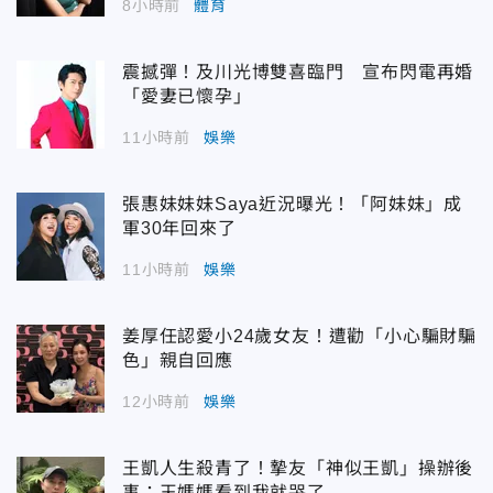
8小時前
體育
震撼彈！及川光博雙喜臨門 宣布閃電再婚
「愛妻已懷孕」
11小時前
娛樂
張惠妹妹妹Saya近況曝光！「阿妹妹」成
軍30年回來了
11小時前
娛樂
姜厚任認愛小24歲女友！遭勸「小心騙財騙
色」親自回應
12小時前
娛樂
王凱人生殺青了！摯友「神似王凱」操辦後
事：王媽媽看到我就哭了