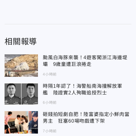
相關報導
颱風白海豚來襲！4遊客闖浙江海邊堤
壩 9歲童遭巨浪捲走
4小時前
時隔1年認了！海警船南海撞解放軍
艦 陸證實2人殉職追授烈士
6小時前
砸錢拍短劇自肥！陸富婆指定小鮮肉當
男主 狂塞60場吻戲遭下架
7小時前