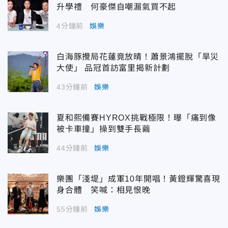
升學禮 何豪傑自嘲漏氣買不起
4分鐘前
娛樂
白海豚攪局花蓮竟放晴！蕭景鴻擺脫「旱災
大使」 品冠首訪富里揭新計劃
43分鐘前
娛樂
夏和熙備賽HYROX挑戰極限！曝「痛到像
被卡車撞」操到雙手長繭
44分鐘前
娛樂
樂團「淺堤」成軍10年開唱！黃鐙輝驚喜現
身合體 笑喊：相見恨晚
55分鐘前
娛樂