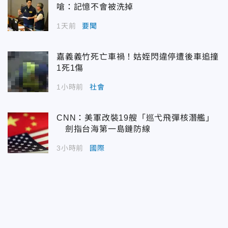
嗆：記憶不會被洗掉
1天前
要聞
嘉義義竹死亡車禍！姑姪閃違停遭後車追撞
1死1傷
1小時前
社會
CNN：美軍改裝19艘「巡弋飛彈核潛艦」
劍指台海第一島鏈防線
3小時前
國際