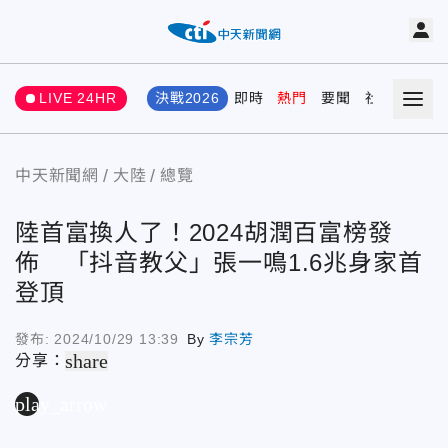
LIVE 24HR
決戰2026
即時
熱門
要聞
社會
娛樂
中天新聞網
大陸
總覽
陸首富換人了！2024胡潤百富榜發
佈 「抖音教父」張一鳴1.6兆身家首
登頂
發布:
2024/10/29 13:39
By
李宗芳
share
分享：
play_arrow