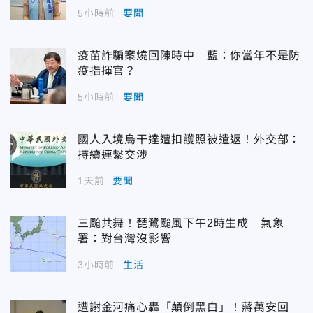
5小時前
要聞
疫苗詐騙案燒回陳時中 藍：你當年不是防
疫指揮官？
5小時前
要聞
國人入境烏干達遭扣護照被遣返！外交部：
持續連繫交涉
1天前
要聞
三颱共舞！琵鷺颱風下午2時生成 氣象
署：對台灣沒影響
3小時前
生活
遭謝金河痛心轟「顛倒黑白」！蔣萬安回