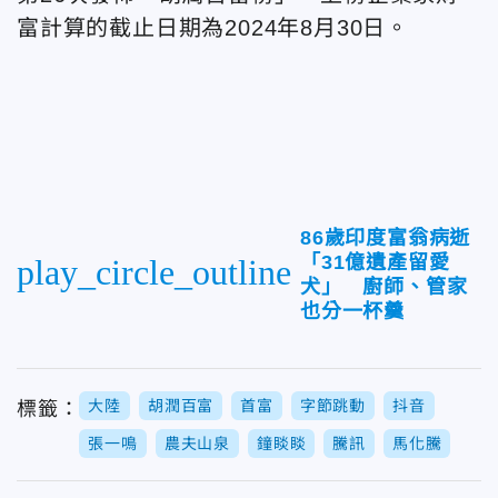
富計算的截止日期為2024年8月30日。
86歲印度富翁病逝
「31億遺產留愛
play_circle_outline
犬」 廚師、管家
也分一杯羹
大陸
胡潤百富
首富
字節跳動
抖音
標籤：
張一鳴
農夫山泉
鐘睒睒
騰訊
馬化騰