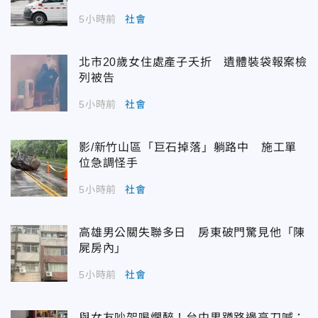
5小時前
社會
北市20歲女住處產子夭折 遺體裝袋報案檢
列被告
5小時前
社會
影/新竹山區「巨石掉落」躺路中 施工單
位急調怪手
5小時前
社會
高雄男公關失聯多日 房東破門驚見他「陳
屍房內」
5小時前
社會
與女友吵架喝爛醉！台中男蹲路邊亮刀喊：