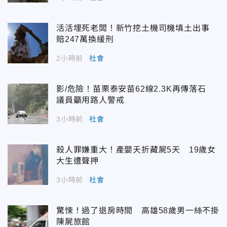
活活埋死老闆！新竹挖土機司機填土出事
賠247萬換緩刑
2小時前
社會
影/危險！苗栗泰安苗62線2.3K再傳落石
議員籲用路人警戒
3小時前
社會
殺人罪嫌重大！產嬰夭折藏屍5天 19歲女
大生遭聲押
3小時前
社會
驚悚！過了退房時間 高雄58歲男一絲不掛
陳屍旅館