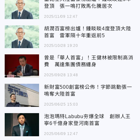
登頂 張一鳴打敗馬化騰居次
2025/11/09 12:47
胡潤百富榜出爐！鍾睒睒4度登頂大陸
首富 雷軍隔十年重返前5
2025/10/28 19:20
曾是「華人首富」！王健林被限制高消
費 萬達集團債務纏身
2025/09/28 13:48
新財富500創富榜公佈！字節跳動張一
鳴奪大陸首富
2025/06/25 15:03
泡泡瑪特Labubu夯爆全球 創辦人王
寧6千億身家登河南首富
2025/06/09 12:47