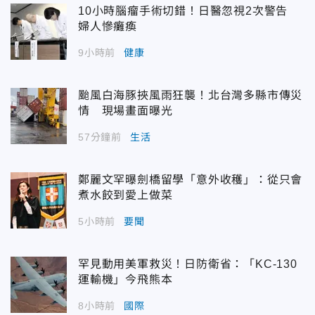
10小時腦瘤手術切錯！日醫忽視2次警告
婦人慘癱瘓
9小時前
健康
颱風白海豚挾風雨狂襲！北台灣多縣市傳災
情 現場畫面曝光
57分鐘前
生活
鄭麗文罕曝劍橋留學「意外收穫」：從只會
煮水餃到愛上做菜
5小時前
要聞
罕見動用美軍救災！日防衛省：「KC-130
運輸機」今飛熊本
8小時前
國際