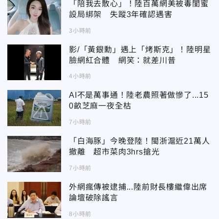
「陪我去散心」！陸百萬網美被毒閨蜜
設局綁架 失蹤3年確認遇害
3小時前
影/「黃銀勳」遇上「烤斯克」！陸明星
臉網紅合體 網笑：就差川普
4小時前
AI不是萬事通！陸老農照著做慘了...15
0畝芝麻一夜全枯
7小時前
「白海豚」今晚登陸！閩浙滬近21萬人
撤離 超市菜肉3hrs搶光
7小時前
外網瘋傳被逮捕...陸前財長樓繼偉出席
論壇破除謠言
8小時前