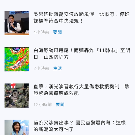
吳思瑤批蔣萬安沒放颱風假 北市府：停班
課標準符合中央法規！
4小時前
要聞
白海豚颱風甩尾！雨彈轟炸「11縣市」至明
日 山區防坍方
2小時前
生活
直擊／漢光演習執行大量傷患救援機制 驗
證緊急醫療應處效能
12小時前
要聞
菊系又涉貪出事？ 國民黨驚爆內幕：這樣
的新潮流太可怕了