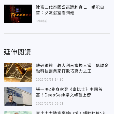
陸富二代泰國公寓遭刺身亡 嫌犯自
首：女友浴室看到他
8小時前
延伸閱讀
跌破眼鏡！義大利首富換人當 低調金
融科技創業家打敗巧克力之王
2026/02/23 14:10
張一鳴2兆身家登《富比士》中國首
富！DeepSeek梁文峰首上榜
2026/02/02 09:51
富比士大陸富豪榜出爐！鍾睒睒連5年