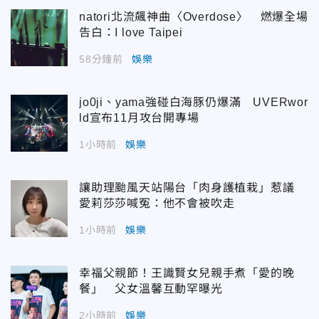
natori北流飆神曲〈Overdose〉 燃爆全場
告白：I love Taipei
58分鐘前
娛樂
jo0ji、yama強碰白海豚仍爆滿 UVERwor
ld宣布11月攻台開專場
1小時前
娛樂
讓助理颱風天站陽台「肉身護植栽」惹議
愛莉莎莎喊冤：他不會被吹走
1小時前
娛樂
幸福父親節！王識賢女兒親手煮「愛的晚
餐」 父女溫馨互動罕曝光
2小時前
娛樂