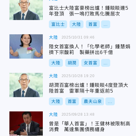
富比士大陸富豪榜出爐！鍾睒睒連5
年登頂 張一鳴打敗馬化騰居次
富比士
大陸
首富
...
大陸
2025/10/31 09:46
陸女首富換人！「化學老師」鍾慧娟
擠下宗馥莉 製藥拼出6千億
大陸
胡潤
女首富
...
大陸
2025/10/28 19:20
胡潤百富榜出爐！鍾睒睒4度登頂大
陸首富 雷軍隔十年重返前5
大陸
首富
農夫山泉
...
大陸
2025/09/28 13:48
曾是「華人首富」！王健林被限制高
消費 萬達集團債務纏身