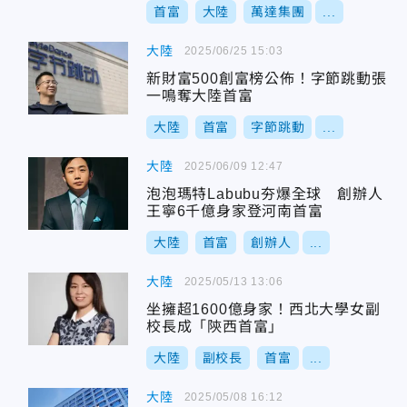
首富
大陸
萬達集團
...
大陸
2025/06/25 15:03
新財富500創富榜公佈！字節跳動張
一鳴奪大陸首富
大陸
首富
字節跳動
...
大陸
2025/06/09 12:47
泡泡瑪特Labubu夯爆全球 創辦人
王寧6千億身家登河南首富
大陸
首富
創辦人
...
大陸
2025/05/13 13:06
坐擁超1600億身家！西北大學女副
校長成「陝西首富」
大陸
副校長
首富
...
大陸
2025/05/08 16:12