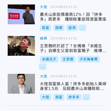
大陸
2024/08/29 12:32
農夫山泉股價暴跌12%！因「拼多
多」跌更多 鍾睒睒重返陸首富寶座
首富
股價
經濟
...
娛樂
2024/08/14 12:01
王思聰終於認了？女偶像「未婚生
子」自爆生父是前首富獨子 瘋傳男
方給高額撫養費
未婚生子
王思聰
子女撫養費
...
大陸
2024/08/10 14:42
大陸首富換人當！拼多多創始人黃崢
身家1.5兆 反超農夫山泉鍾睒睒登
頂
大陸
首富
拼多多
...