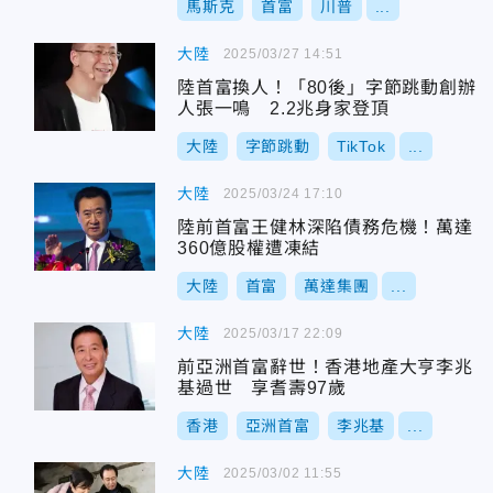
馬斯克
首富
川普
...
大陸
2025/03/27 14:51
陸首富換人！「80後」字節跳動創辦
人張一鳴 2.2兆身家登頂
大陸
字節跳動
TikTok
...
大陸
2025/03/24 17:10
陸前首富王健林深陷債務危機！萬達
360億股權遭凍結
大陸
首富
萬達集團
...
大陸
2025/03/17 22:09
前亞洲首富辭世！香港地產大亨李兆
基過世 享耆壽97歲
香港
亞洲首富
李兆基
...
大陸
2025/03/02 11:55