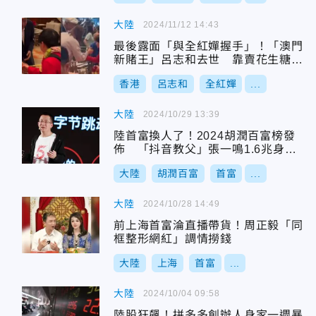
大陸
2024/11/12 14:43
最後露面「與全紅嬋握手」！「澳門
新賭王」呂志和去世 靠賣花生糖起
家
香港
呂志和
全紅嬋
...
大陸
2024/10/29 13:39
陸首富換人了！2024胡潤百富榜發
佈 「抖音教父」張一鳴1.6兆身家
首登頂
大陸
胡潤百富
首富
...
大陸
2024/10/28 14:49
前上海首富淪直播帶貨！周正毅「同
框整形網紅」調情撈錢
大陸
上海
首富
...
大陸
2024/10/04 09:58
陸股狂飆！拼多多創辦人身家一週暴