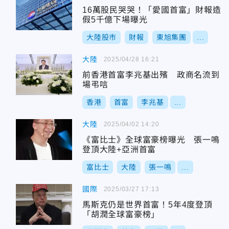
16萬股民哭哭！「愛國首富」財報造
假5千億下場曝光
大陸股市
財報
東旭集團
...
大陸
2025/04/28 16:21
前香港首富李兆基出殯 政商名流到
場弔唁
香港
首富
李兆基
...
大陸
2025/04/02 14:20
《富比士》全球富豪榜曝光 張一鳴
登頂大陸+亞洲首富
富比士
大陸
張一鳴
...
國際
2025/03/27 17:13
馬斯克仍是世界首富！5年4度登頂
「胡潤全球富豪榜」