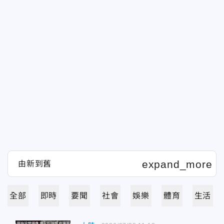
全部
即時
要聞
社會
娛樂
體育
生活