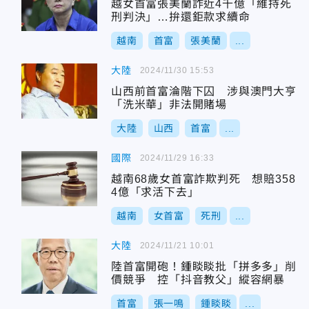
越女首富張美蘭詐近4千億「維持死
刑判決」…拚還鉅款求續命
越南
首富
張美蘭
...
大陸
2024/11/30 15:53
山西前首富淪階下囚 涉與澳門大亨
「洗米華」非法開賭場
大陸
山西
首富
...
國際
2024/11/29 16:33
越南68歲女首富詐欺判死 想賠358
4億「求活下去」
越南
女首富
死刑
...
大陸
2024/11/21 10:01
陸首富開砲！鍾睒睒批「拼多多」削
價競爭 控「抖音教父」縱容網暴
首富
張一鳴
鍾睒睒
...