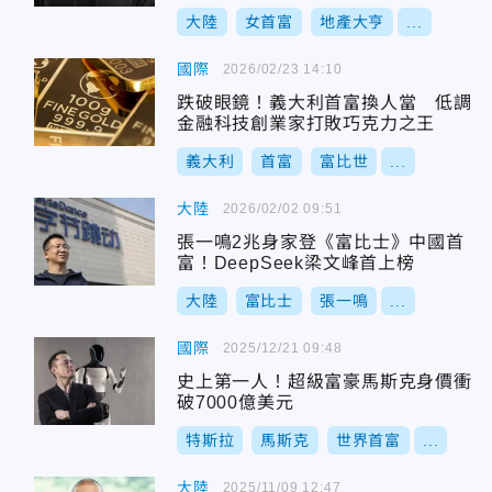
大陸
女首富
地產大亨
...
國際
2026/02/23 14:10
跌破眼鏡！義大利首富換人當 低調
金融科技創業家打敗巧克力之王
義大利
首富
富比世
...
大陸
2026/02/02 09:51
張一鳴2兆身家登《富比士》中國首
富！DeepSeek梁文峰首上榜
大陸
富比士
張一鳴
...
國際
2025/12/21 09:48
史上第一人！超級富豪馬斯克身價衝
破7000億美元
特斯拉
馬斯克
世界首富
...
大陸
2025/11/09 12:47