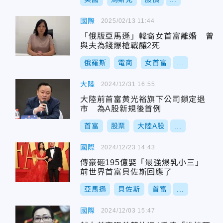
國際
2025/02/13 11:44
「俄版亞馬遜」韓裔女首富離婚 曾
與夫為錢爆槍戰釀2死
俄羅斯
電商
女首富
...
大陸
2024/12/31 16:55
大陸前首富黄光裕旗下公司鎖定退
市 為A股新規後首例
首富
股票
大陸A股
...
國際
2024/12/23 14:43
傳豪砸195億娶「最強爆乳小三」
前世界首富貝佐斯回應了
亞馬遜
貝佐斯
首富
...
國際
2024/12/03 15:47