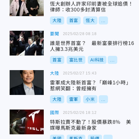
恆大創辦人許家印前妻被全球追債！
律師：收300多封清算信
大陸
首富
恆大
...
要聞
2025/02/28 08:18
誰是世界首富？ 最新富豪排行榜16
人擁3.3兆美元
首富
富比世
AI科技
...
大陸
2025/02/27 15:43
雷軍成大陸新首富？「巔峰1小時」
惹網笑翻：曾經擁有
大陸
雷軍
小米
...
國際
2025/02/26 18:12
特斯拉賣不動了！股價暴跌8％ 美
媒曝馬斯克最新身家
美國
馬斯克
股價
...