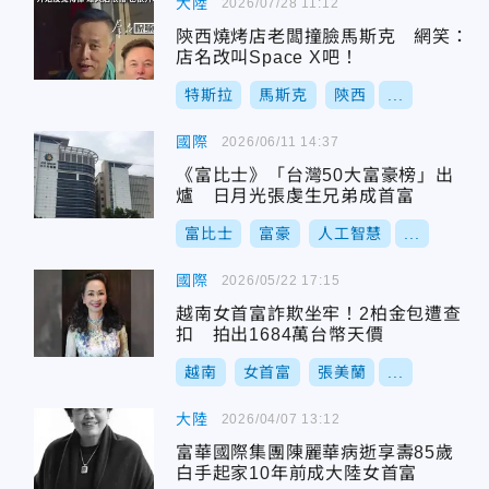
大陸
2026/07/28 11:12
陝西燒烤店老闆撞臉馬斯克 網笑：
店名改叫Space X吧！
特斯拉
馬斯克
陝西
...
國際
2026/06/11 14:37
《富比士》「台灣50大富豪榜」出
爐 日月光張虔生兄弟成首富
富比士
富豪
人工智慧
...
國際
2026/05/22 17:15
越南女首富詐欺坐牢！2柏金包遭查
扣 拍出1684萬台幣天價
越南
女首富
張美蘭
...
大陸
2026/04/07 13:12
富華國際集團陳麗華病逝享壽85歲
白手起家10年前成大陸女首富