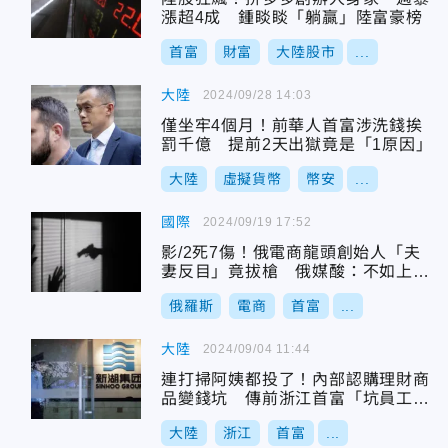
漲超4成 鍾睒睒「躺贏」陸富豪榜
首富
財富
大陸股市
...
大陸
2024/09/28 14:03
僅坐牢4個月！前華人首富涉洗錢挨
罰千億 提前2天出獄竟是「1原因」
大陸
虛擬貨幣
幣安
...
國際
2024/09/19 17:52
影/2死7傷！俄電商龍頭創始人「夫
妻反目」竟拔槍 俄媒酸：不如上戰
場
俄羅斯
電商
首富
...
大陸
2024/09/04 11:44
連打掃阿姨都投了！內部認購理財商
品變錢坑 傳前浙江首富「坑員工20
8億」
大陸
浙江
首富
...